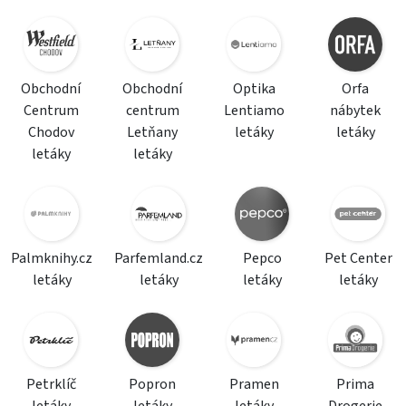
Obchodní
Obchodní
Optika
Orfa
Centrum
centrum
Lentiamo
nábytek
Chodov
Letňany
letáky
letáky
letáky
letáky
Palmknihy.cz
Parfemland.cz
Pepco
Pet Center
letáky
letáky
letáky
letáky
Petrklíč
Popron
Pramen
Prima