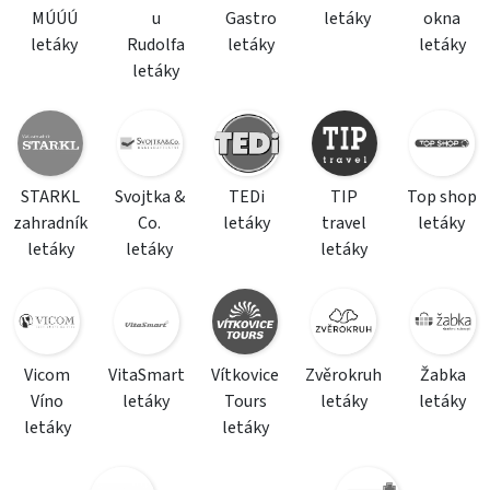
MÚÚÚ
u
Gastro
letáky
okna
letáky
Rudolfa
letáky
letáky
letáky
STARKL
Svojtka &
TEDi
TIP
Top shop
zahradník
Co.
letáky
travel
letáky
letáky
letáky
letáky
Vicom
VitaSmart
Vítkovice
Zvěrokruh
Žabka
Víno
letáky
Tours
letáky
letáky
letáky
letáky