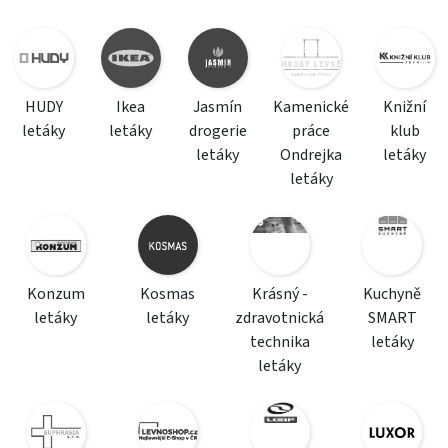
HUDY
Ikea
Jasmín
Kamenické
Knižní
letáky
letáky
drogerie
práce
klub
letáky
Ondrejka
letáky
letáky
Konzum
Kosmas
Krásný -
Kuchyně
letáky
letáky
zdravotnická
SMART
technika
letáky
letáky