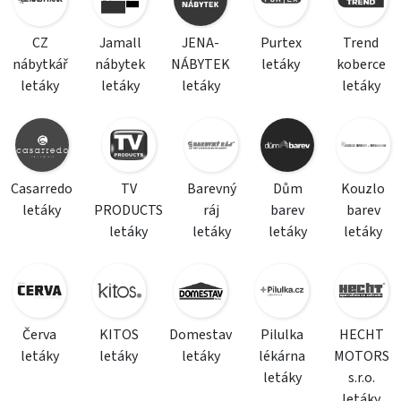
CZ
Jamall
JENA-
Purtex
Trend
nábytkář
nábytek
NÁBYTEK
letáky
koberce
letáky
letáky
letáky
letáky
Casarredo
TV
Barevný
Dům
Kouzlo
letáky
PRODUCTS
ráj
barev
barev
letáky
letáky
letáky
letáky
Červa
KITOS
Domestav
Pilulka
HECHT
letáky
letáky
letáky
lékárna
MOTORS
letáky
s.r.o.
letáky