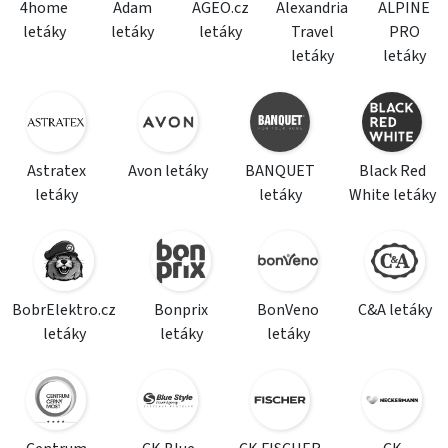
4home
Adam
AGEO.cz
Alexandria
ALPINE
letáky
letáky
letáky
Travel
PRO
letáky
letáky
Astratex
Avon letáky
BANQUET
Black Red
letáky
letáky
White letáky
BobrElektro.cz
Bonprix
BonVeno
C&A letáky
letáky
letáky
letáky