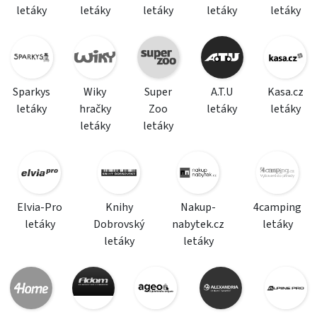
letáky
letáky
letáky
letáky
letáky
Sparkys
Wiky
Super
A.T.U
Kasa.cz
letáky
hračky
Zoo
letáky
letáky
letáky
letáky
Elvia-Pro
Knihy
Nakup-
4camping
letáky
Dobrovský
nabytek.cz
letáky
letáky
letáky