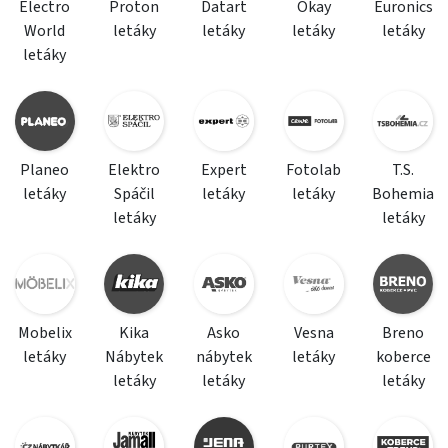
Electro
Proton
Datart
Okay
Euronics
World
letáky
letáky
letáky
letáky
letáky
Planeo
Elektro
Expert
Fotolab
T.S.
letáky
Spáčil
letáky
letáky
Bohemia
letáky
letáky
Mobelix
Kika
Asko
Vesna
Breno
letáky
Nábytek
nábytek
letáky
koberce
letáky
letáky
letáky