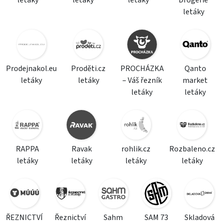
letáky
letáky
letáky
Drogerie
letáky
Prodejnakol.eu
Proděti.cz
PROCHÁZKA
Qanto
letáky
letáky
– Váš řezník
market
letáky
letáky
RAPPA
Ravak
rohlik.cz
Rozbaleno.cz
letáky
letáky
letáky
letáky
ŘEZNICTVÍ
Řeznictví
Sahm
SAM 73
Skladová