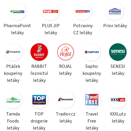
PharmaPoint
PLUS JIP
Potraviny
Prior letáky
letáky
letáky
CZ letáky
Ptáček
RABBIT
ROJAL
Sapho
SENESI
koupelny
řeznictví
letáky
koupelny
letáky
letáky
letáky
letáky
Tamda
TOP
Tradior.cz
Travel
XXXLutz
Foods
drogerie
letáky
Free
letáky
letáky
letáky
letáky