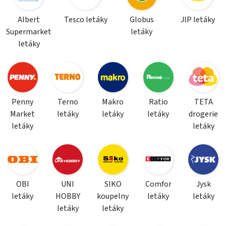
Albert
Tesco letáky
Globus
JIP letáky
Supermarket
letáky
letáky
Penny
Terno
Makro
Ratio
TETA
Market
letáky
letáky
letáky
drogerie
letáky
letáky
OBI
UNI
SIKO
Comfor
Jysk
letáky
HOBBY
koupelny
letáky
letáky
letáky
letáky