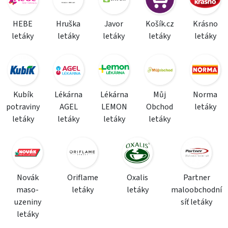
HEBE
Hruška
Javor
Košík.cz
Krásno
letáky
letáky
letáky
letáky
letáky
Kubík
Lékárna
Lékárna
Můj
Norma
potraviny
AGEL
LEMON
Obchod
letáky
letáky
letáky
letáky
letáky
Novák
Oriflame
Oxalis
Partner
maso-
letáky
letáky
maloobchodní
uzeniny
síť letáky
letáky