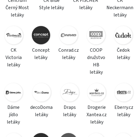
Centrum
CK Blue
CK FISCHER
CK
Černý Most
Style letáky
letáky
Neckermann
letáky
letáky
CK
Concept
Conrad.cz
COOP
Čedok
Victoria
letáky
letáky
družstvo
letáky
letáky
HB
letáky
Dáme
decoDoma
Draps
Drogerie
Eberry.cz
jídlo
letáky
letáky
Xantea.cz
letáky
letáky
letáky