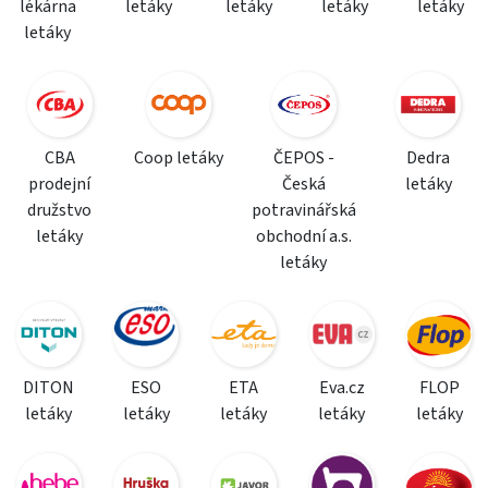
lékárna
letáky
letáky
letáky
letáky
letáky
CBA
Coop letáky
ČEPOS -
Dedra
prodejní
Česká
letáky
družstvo
potravinářská
letáky
obchodní a.s.
letáky
DITON
ESO
ETA
Eva.cz
FLOP
letáky
letáky
letáky
letáky
letáky