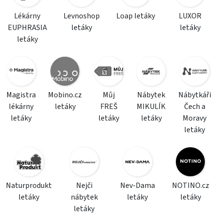
Lékárny
Levnoshop
Loap letáky
LUXOR
EUPHRASIA
letáky
letáky
letáky
Magistra
Mobino.cz
Můj
Nábytek
Nábytkáři
lékárny
letáky
FREŠ
MIKULÍK
Čech a
letáky
letáky
letáky
Moravy
letáky
Naturprodukt
Nejči
Nev-Dama
NOTINO.cz
letáky
nábytek
letáky
letáky
letáky