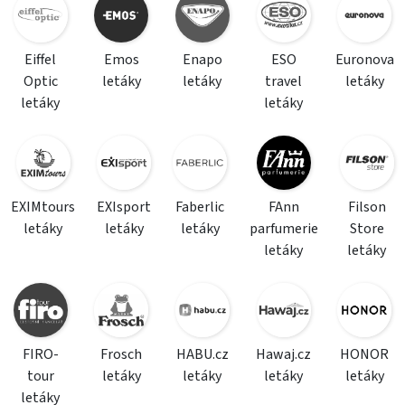
Eiffel
Emos
Enapo
ESO
Euronova
Optic
letáky
letáky
travel
letáky
letáky
letáky
EXIMtours
EXIsport
Faberlic
FAnn
Filson
letáky
letáky
letáky
parfumerie
Store
letáky
letáky
FIRO-
Frosch
HABU.cz
Hawaj.cz
HONOR
tour
letáky
letáky
letáky
letáky
letáky