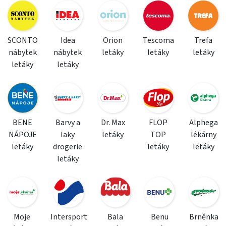
SCONTO
Idea
Orion
Tescoma
Trefa
nábytek
nábytek
letáky
letáky
letáky
letáky
letáky
BENE
Barvy a
Dr. Max
FLOP
Alphega
NÁPOJE
laky
letáky
TOP
lékárny
letáky
drogerie
letáky
letáky
letáky
Moje
Intersport
Bala
Benu
Brněnka