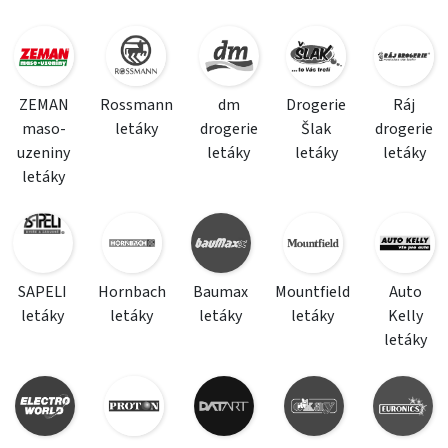
ZEMAN
Rossmann
dm
Drogerie
Ráj
maso-
letáky
drogerie
Šlak
drogerie
uzeniny
letáky
letáky
letáky
letáky
SAPELI
Hornbach
Baumax
Mountfield
Auto
letáky
letáky
letáky
letáky
Kelly
letáky