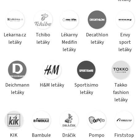
Lekarna.cz
Tchibo
Lékarny
Decathlon
Envy
letáky
letáky
Medifin
letáky
sport
letáky
letáky
Deichmann
H&M letáky
Sportisimo
Takko
letáky
letáky
fashion
letáky
KIK
Bambule
Dráčik
Pompo
Firststop