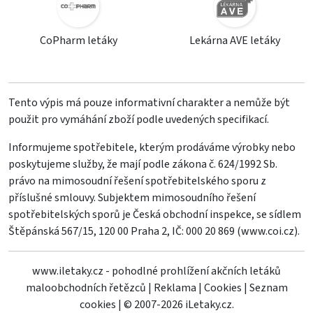
CoPharm letáky
Lekárna AVE letáky
Tento výpis má pouze informativní charakter a nemůže být
použit pro vymáhání zboží podle uvedených specifikací.
Informujeme spotřebitele, kterým prodáváme výrobky nebo
poskytujeme služby, že mají podle zákona č. 624/1992 Sb.
právo na mimosoudní řešení spotřebitelského sporu z
příslušné smlouvy. Subjektem mimosoudního řešení
spotřebitelských sporů je Česká obchodní inspekce, se sídlem
Štěpánská 567/15, 120 00 Praha 2, IČ: 000 20 869 (
www.coi.cz
).
www.iletaky.cz - pohodlné prohlížení akčních letáků
maloobchodních řetězců
|
Reklama
|
Cookies
|
Seznam
cookies
|
© 2007-2026 iLetaky.cz.