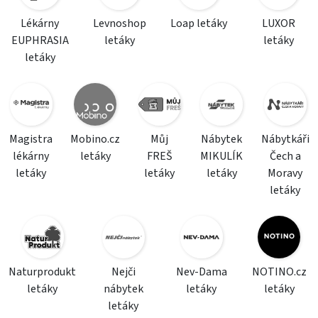
Lékárny
Levnoshop
Loap letáky
LUXOR
EUPHRASIA
letáky
letáky
letáky
Magistra
Mobino.cz
Můj
Nábytek
Nábytkáři
lékárny
letáky
FREŠ
MIKULÍK
Čech a
letáky
letáky
letáky
Moravy
letáky
Naturprodukt
Nejči
Nev-Dama
NOTINO.cz
letáky
nábytek
letáky
letáky
letáky