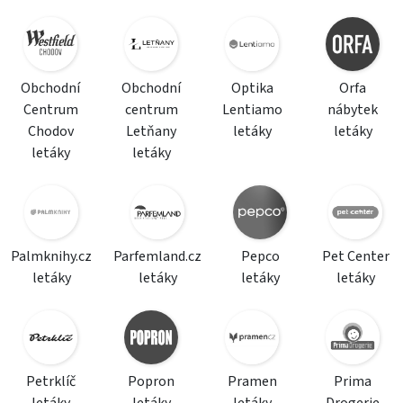
Obchodní
Obchodní
Optika
Orfa
Centrum
centrum
Lentiamo
nábytek
Chodov
Letňany
letáky
letáky
letáky
letáky
Palmknihy.cz
Parfemland.cz
Pepco
Pet Center
letáky
letáky
letáky
letáky
Petrklíč
Popron
Pramen
Prima