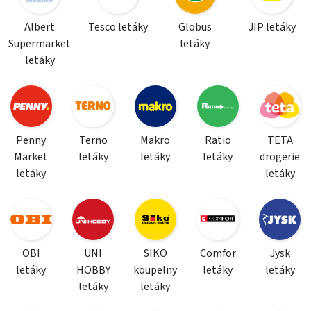
Albert
Tesco letáky
Globus
JIP letáky
Supermarket
letáky
letáky
Penny
Terno
Makro
Ratio
TETA
Market
letáky
letáky
letáky
drogerie
letáky
letáky
OBI
UNI
SIKO
Comfor
Jysk
letáky
HOBBY
koupelny
letáky
letáky
letáky
letáky