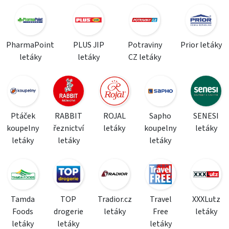
PharmaPoint
PLUS JIP
Potraviny
Prior letáky
letáky
letáky
CZ letáky
Ptáček
RABBIT
ROJAL
Sapho
SENESI
koupelny
řeznictví
letáky
koupelny
letáky
letáky
letáky
letáky
Tamda
TOP
Tradior.cz
Travel
XXXLutz
Foods
drogerie
letáky
Free
letáky
letáky
letáky
letáky