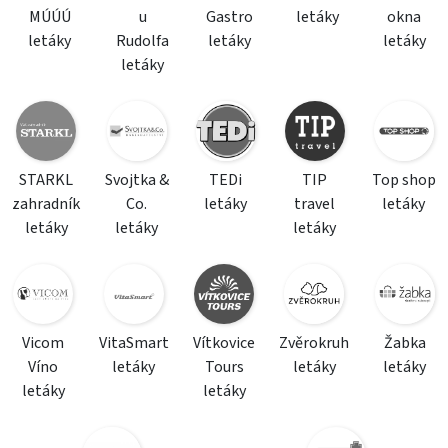
MÚÚÚ
u
Gastro
letáky
okna
letáky
Rudolfa
letáky
letáky
letáky
STARKL
Svojtka &
TEDi
TIP
Top shop
zahradník
Co.
letáky
travel
letáky
letáky
letáky
letáky
Vicom
VitaSmart
Vítkovice
Zvěrokruh
Žabka
Víno
letáky
Tours
letáky
letáky
letáky
letáky