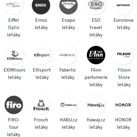
Eiffel
Emos
Enapo
ESO
Euronova
Optic
letáky
letáky
travel
letáky
letáky
letáky
EXIMtours
EXIsport
Faberlic
FAnn
Filson
letáky
letáky
letáky
parfumerie
Store
letáky
letáky
FIRO-
Frosch
HABU.cz
Hawaj.cz
HONOR
tour
letáky
letáky
letáky
letáky
letáky