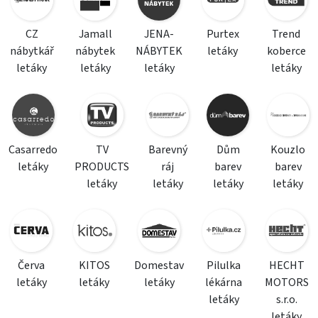
CZ
Jamall
JENA-
Purtex
Trend
nábytkář
nábytek
NÁBYTEK
letáky
koberce
letáky
letáky
letáky
letáky
Casarredo
TV
Barevný
Dům
Kouzlo
letáky
PRODUCTS
ráj
barev
barev
letáky
letáky
letáky
letáky
Červa
KITOS
Domestav
Pilulka
HECHT
letáky
letáky
letáky
lékárna
MOTORS
letáky
s.r.o.
letáky