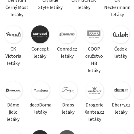
Centrum
CK Blue
CK FISCHER
CK
Černý Most
Style letáky
letáky
Neckermann
letáky
letáky
CK
Concept
Conrad.cz
COOP
Čedok
Victoria
letáky
letáky
družstvo
letáky
letáky
HB
letáky
Dáme
decoDoma
Draps
Drogerie
Eberry.cz
jídlo
letáky
letáky
Xantea.cz
letáky
letáky
letáky