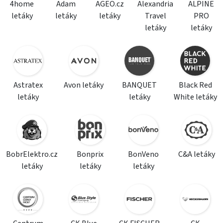
4home
Adam
AGEO.cz
Alexandria
ALPINE
letáky
letáky
letáky
Travel
PRO
letáky
letáky
Astratex
Avon letáky
BANQUET
Black Red
letáky
letáky
White letáky
BobrElektro.cz
Bonprix
BonVeno
C&A letáky
letáky
letáky
letáky