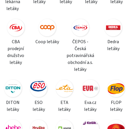
lékárna
letáky
letáky
letáky
letáky
letáky
CBA
Coop letáky
ČEPOS -
Dedra
prodejní
Česká
letáky
družstvo
potravinářská
letáky
obchodní a.s.
letáky
DITON
ESO
ETA
Eva.cz
FLOP
letáky
letáky
letáky
letáky
letáky