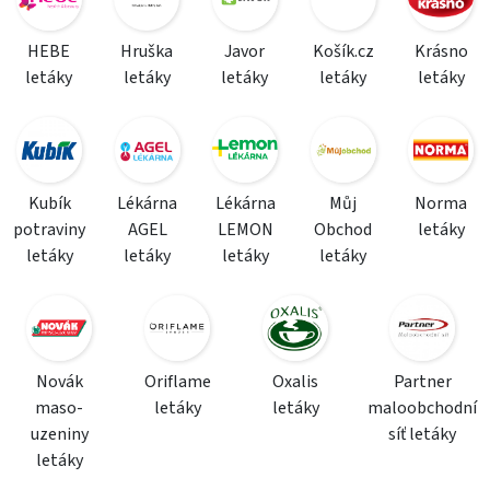
HEBE
Hruška
Javor
Košík.cz
Krásno
letáky
letáky
letáky
letáky
letáky
Kubík
Lékárna
Lékárna
Můj
Norma
potraviny
AGEL
LEMON
Obchod
letáky
letáky
letáky
letáky
letáky
Novák
Oriflame
Oxalis
Partner
maso-
letáky
letáky
maloobchodní
uzeniny
síť letáky
letáky