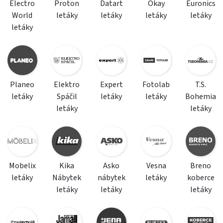
Electro
Proton
Datart
Okay
Euronics
World
letáky
letáky
letáky
letáky
letáky
Planeo
Elektro
Expert
Fotolab
T.S.
letáky
Spáčil
letáky
letáky
Bohemia
letáky
letáky
Mobelix
Kika
Asko
Vesna
Breno
letáky
Nábytek
nábytek
letáky
koberce
letáky
letáky
letáky