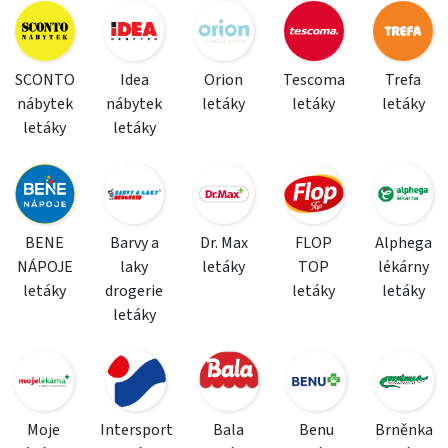
SCONTO
Idea
Orion
Tescoma
Trefa
nábytek
nábytek
letáky
letáky
letáky
letáky
letáky
BENE
Barvy a
Dr. Max
FLOP
Alphega
NÁPOJE
laky
letáky
TOP
lékárny
letáky
drogerie
letáky
letáky
letáky
Moje
Intersport
Bala
Benu
Brněnka