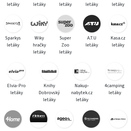
letáky
letáky
letáky
letáky
letáky
Sparkys
Wiky
Super
A.T.U
Kasa.cz
letáky
hračky
Zoo
letáky
letáky
letáky
letáky
Elvia-Pro
Knihy
Nakup-
4camping
letáky
Dobrovský
nabytek.cz
letáky
letáky
letáky