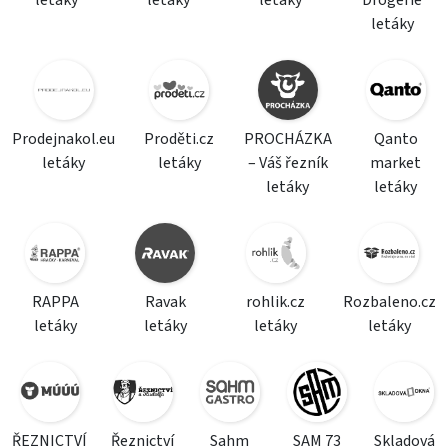
letáky
letáky
letáky
Drogerie
letáky
Prodejnakol.eu
Proděti.cz
PROCHÁZKA
Qanto
letáky
letáky
– Váš řezník
market
letáky
letáky
RAPPA
Ravak
rohlik.cz
Rozbaleno.cz
letáky
letáky
letáky
letáky
ŘEZNICTVÍ
Řeznictví
Sahm
SAM 73
Skladová