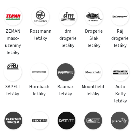
ZEMAN
Rossmann
dm
Drogerie
Ráj
maso-
letáky
drogerie
Šlak
drogerie
uzeniny
letáky
letáky
letáky
letáky
SAPELI
Hornbach
Baumax
Mountfield
Auto
letáky
letáky
letáky
letáky
Kelly
letáky