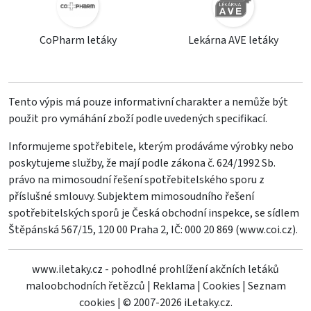
CoPharm letáky
Lekárna AVE letáky
Tento výpis má pouze informativní charakter a nemůže být
použit pro vymáhání zboží podle uvedených specifikací.
Informujeme spotřebitele, kterým prodáváme výrobky nebo
poskytujeme služby, že mají podle zákona č. 624/1992 Sb.
právo na mimosoudní řešení spotřebitelského sporu z
příslušné smlouvy. Subjektem mimosoudního řešení
spotřebitelských sporů je Česká obchodní inspekce, se sídlem
Štěpánská 567/15, 120 00 Praha 2, IČ: 000 20 869 (
www.coi.cz
).
www.iletaky.cz - pohodlné prohlížení akčních letáků
maloobchodních řetězců
|
Reklama
|
Cookies
|
Seznam
cookies
|
© 2007-2026 iLetaky.cz.