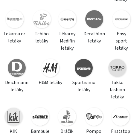
Lekarna.cz
Tchibo
Lékarny
Decathlon
Envy
letáky
letáky
Medifin
letáky
sport
letáky
letáky
Deichmann
H&M letáky
Sportisimo
Takko
letáky
letáky
fashion
letáky
KIK
Bambule
Dráčik
Pompo
Firststop