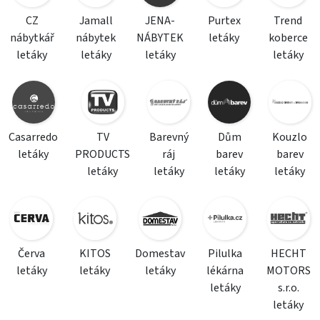
CZ
Jamall
JENA-
Purtex
Trend
nábytkář
nábytek
NÁBYTEK
letáky
koberce
letáky
letáky
letáky
letáky
Casarredo
TV
Barevný
Dům
Kouzlo
letáky
PRODUCTS
ráj
barev
barev
letáky
letáky
letáky
letáky
Červa
KITOS
Domestav
Pilulka
HECHT
letáky
letáky
letáky
lékárna
MOTORS
letáky
s.r.o.
letáky