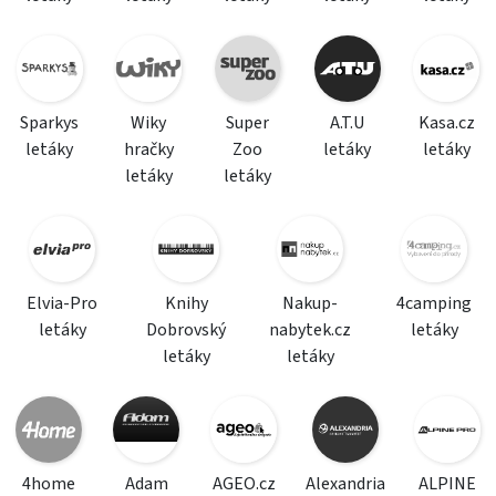
Sparkys
Wiky
Super
A.T.U
Kasa.cz
letáky
hračky
Zoo
letáky
letáky
letáky
letáky
Elvia-Pro
Knihy
Nakup-
4camping
letáky
Dobrovský
nabytek.cz
letáky
letáky
letáky
4home
Adam
AGEO.cz
Alexandria
ALPINE