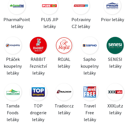
PharmaPoint
PLUS JIP
Potraviny
Prior letáky
letáky
letáky
CZ letáky
Ptáček
RABBIT
ROJAL
Sapho
SENESI
koupelny
řeznictví
letáky
koupelny
letáky
letáky
letáky
letáky
Tamda
TOP
Tradior.cz
Travel
XXXLutz
Foods
drogerie
letáky
Free
letáky
letáky
letáky
letáky