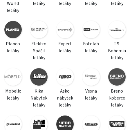
World
letáky
letáky
letáky
letáky
letáky
Planeo
Elektro
Expert
Fotolab
T.S.
letáky
Spáčil
letáky
letáky
Bohemia
letáky
letáky
Mobelix
Kika
Asko
Vesna
Breno
letáky
Nábytek
nábytek
letáky
koberce
letáky
letáky
letáky