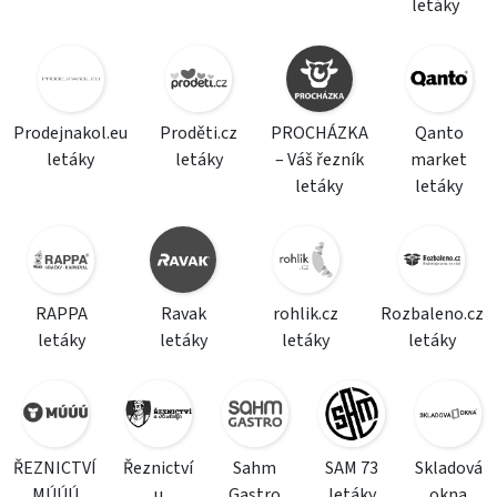
letáky
Prodejnakol.eu
Proděti.cz
PROCHÁZKA
Qanto
letáky
letáky
– Váš řezník
market
letáky
letáky
RAPPA
Ravak
rohlik.cz
Rozbaleno.cz
letáky
letáky
letáky
letáky
ŘEZNICTVÍ
Řeznictví
Sahm
SAM 73
Skladová
MÚÚÚ
u
Gastro
letáky
okna