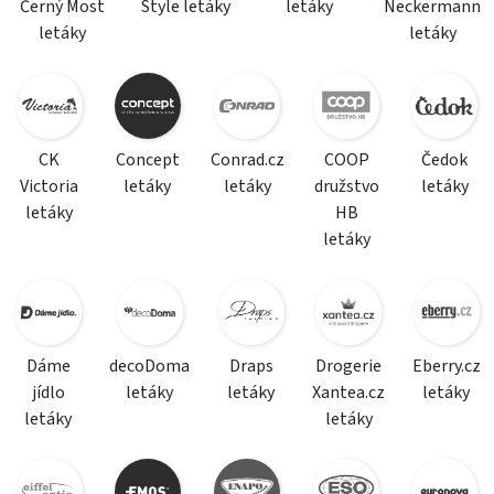
Černý Most
Style letáky
letáky
Neckermann
letáky
letáky
CK
Concept
Conrad.cz
COOP
Čedok
Victoria
letáky
letáky
družstvo
letáky
letáky
HB
letáky
Dáme
decoDoma
Draps
Drogerie
Eberry.cz
jídlo
letáky
letáky
Xantea.cz
letáky
letáky
letáky