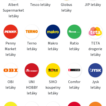
Albert
Tesco letáky
Globus
JIP letáky
Supermarket
letáky
letáky
Penny
Terno
Makro
Ratio
TETA
Market
letáky
letáky
letáky
drogerie
letáky
letáky
OBI
UNI
SIKO
Comfor
Jysk
letáky
HOBBY
koupelny
letáky
letáky
letáky
letáky