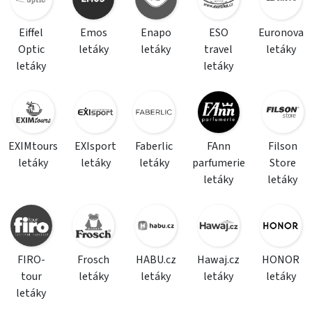
Eiffel
Emos
Enapo
ESO
Euronova
Optic
letáky
letáky
travel
letáky
letáky
letáky
EXIMtours
EXIsport
Faberlic
FAnn
Filson
letáky
letáky
letáky
parfumerie
Store
letáky
letáky
FIRO-
Frosch
HABU.cz
Hawaj.cz
HONOR
tour
letáky
letáky
letáky
letáky
letáky