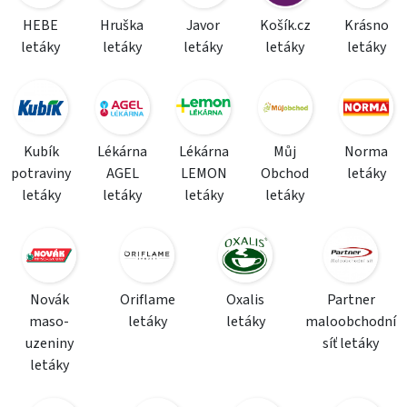
HEBE
Hruška
Javor
Košík.cz
Krásno
letáky
letáky
letáky
letáky
letáky
Kubík
Lékárna
Lékárna
Můj
Norma
potraviny
AGEL
LEMON
Obchod
letáky
letáky
letáky
letáky
letáky
Novák
Oriflame
Oxalis
Partner
maso-
letáky
letáky
maloobchodní
uzeniny
síť letáky
letáky