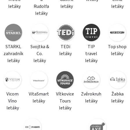
letáky
Rudolfa
letáky
letáky
letáky
STARKL
Svojtka &
TEDi
TIP
Top shop
zahradník
Co.
letáky
travel
letáky
letáky
letáky
letáky
Vicom
VitaSmart
Vítkovice
Zvěrokruh
Žabka
Víno
letáky
Tours
letáky
letáky
letáky
letáky