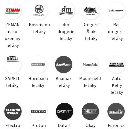
ZEMAN
Rossmann
dm
Drogerie
Ráj
maso-
letáky
drogerie
Šlak
drogerie
uzeniny
letáky
letáky
letáky
letáky
SAPELI
Hornbach
Baumax
Mountfield
Auto
letáky
letáky
letáky
letáky
Kelly
letáky
Electro
Proton
Datart
Okay
Euronics