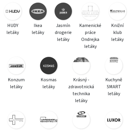
HUDY
Ikea
Jasmín
Kamenické
Knižní
letáky
letáky
drogerie
práce
klub
letáky
Ondrejka
letáky
letáky
Konzum
Kosmas
Krásný -
Kuchyně
letáky
letáky
zdravotnická
SMART
technika
letáky
letáky