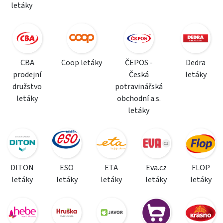
letáky
CBA
Coop letáky
ČEPOS -
Dedra
prodejní
Česká
letáky
družstvo
potravinářská
letáky
obchodní a.s.
letáky
DITON
ESO
ETA
Eva.cz
FLOP
letáky
letáky
letáky
letáky
letáky