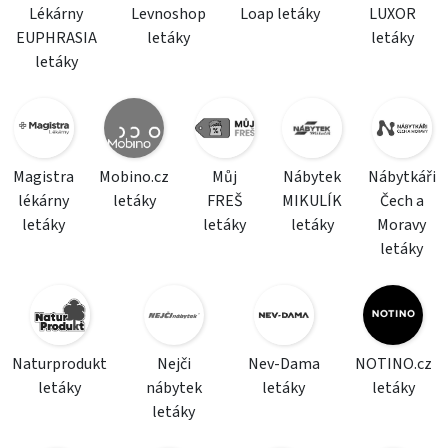
Lékárny
Levnoshop
Loap letáky
LUXOR
EUPHRASIA
letáky
letáky
letáky
Magistra
Mobino.cz
Můj
Nábytek
Nábytkáři
lékárny
letáky
FREŠ
MIKULÍK
Čech a
letáky
letáky
letáky
Moravy
letáky
Naturprodukt
Nejči
Nev-Dama
NOTINO.cz
letáky
nábytek
letáky
letáky
letáky