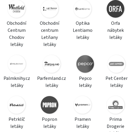
Obchodní
Obchodní
Optika
Orfa
Centrum
centrum
Lentiamo
nábytek
Chodov
Letňany
letáky
letáky
letáky
letáky
Palmknihy.cz
Parfemland.cz
Pepco
Pet Center
letáky
letáky
letáky
letáky
Petrklíč
Popron
Pramen
Prima
letáky
letáky
letáky
Drogerie