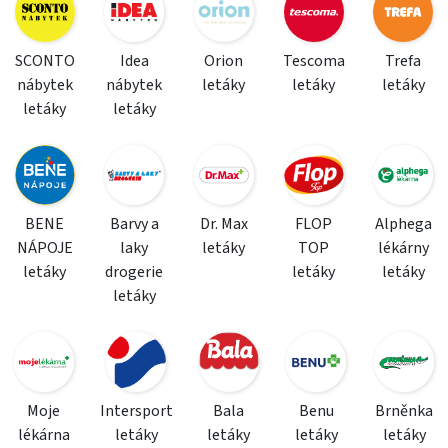
SCONTO
Idea
Orion
Tescoma
Trefa
nábytek
nábytek
letáky
letáky
letáky
letáky
letáky
BENE
Barvy a
Dr. Max
FLOP
Alphega
NÁPOJE
laky
letáky
TOP
lékárny
letáky
drogerie
letáky
letáky
letáky
Moje
Intersport
Bala
Benu
Brněnka
lékárna
letáky
letáky
letáky
letáky