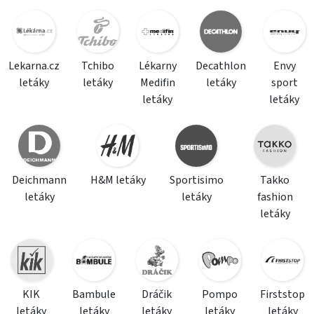
Lekarna.cz
Tchibo
Lékarny
Decathlon
Envy
letáky
letáky
Medifin
letáky
sport
letáky
letáky
Deichmann
H&M letáky
Sportisimo
Takko
letáky
letáky
fashion
letáky
KIK
Bambule
Dráčik
Pompo
Firststop
letáky
letáky
letáky
letáky
letáky