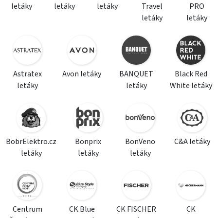
letáky
letáky
letáky
Travel
PRO
letáky
letáky
Astratex
Avon letáky
BANQUET
Black Red
letáky
letáky
White letáky
BobrElektro.cz
Bonprix
BonVeno
C&A letáky
letáky
letáky
letáky
Centrum
CK Blue
CK FISCHER
CK