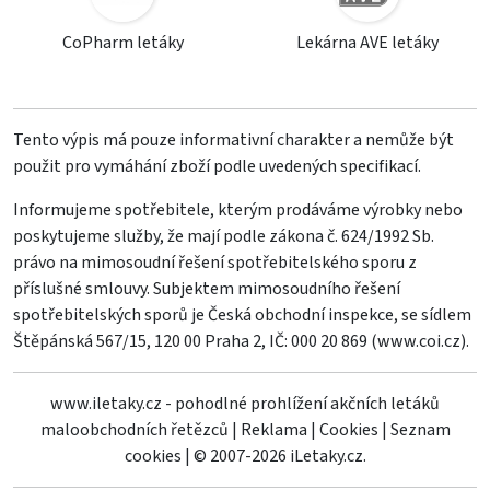
CoPharm letáky
Lekárna AVE letáky
Tento výpis má pouze informativní charakter a nemůže být
použit pro vymáhání zboží podle uvedených specifikací.
Informujeme spotřebitele, kterým prodáváme výrobky nebo
poskytujeme služby, že mají podle zákona č. 624/1992 Sb.
právo na mimosoudní řešení spotřebitelského sporu z
příslušné smlouvy. Subjektem mimosoudního řešení
spotřebitelských sporů je Česká obchodní inspekce, se sídlem
Štěpánská 567/15, 120 00 Praha 2, IČ: 000 20 869 (
www.coi.cz
).
www.iletaky.cz - pohodlné prohlížení akčních letáků
maloobchodních řetězců
|
Reklama
|
Cookies
|
Seznam
cookies
|
© 2007-2026 iLetaky.cz.