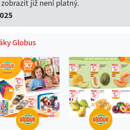
 zobrazit již není platný.
2025
táky Globus