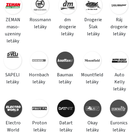
ZEMAN
Rossmann
dm
Drogerie
Ráj
maso-
letáky
drogerie
Šlak
drogerie
uzeniny
letáky
letáky
letáky
letáky
SAPELI
Hornbach
Baumax
Mountfield
Auto
letáky
letáky
letáky
letáky
Kelly
letáky
Electro
Proton
Datart
Okay
Euronics
World
letáky
letáky
letáky
letáky