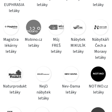
EUPHRASIA
letáky
letáky
letáky
Magistra
Mobino.cz
Můj
Nábytek
Nábytkáři
lékárny
letáky
FREŠ
MIKULÍK
Čech a
letáky
letáky
letáky
Moravy
letáky
Naturprodukt
Nejči
Nev-Dama
NOTINO.cz
letáky
nábytek
letáky
letáky
letáky