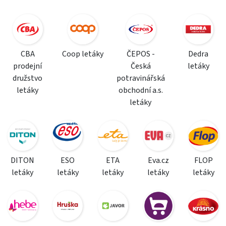
CBA
Coop letáky
ČEPOS -
Dedra
prodejní
Česká
letáky
družstvo
potravinářská
letáky
obchodní a.s.
letáky
DITON
ESO
ETA
Eva.cz
FLOP
letáky
letáky
letáky
letáky
letáky