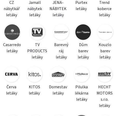
CZ
Jamall
JENA-
Purtex
Trend
nábytkář
nábytek
NÁBYTEK
letáky
koberce
letáky
letáky
letáky
letáky
Casarredo
TV
Barevný
Dům
Kouzlo
letáky
PRODUCTS
ráj
barev
barev
letáky
letáky
letáky
letáky
Červa
KITOS
Domestav
Pilulka
HECHT
letáky
letáky
letáky
lékárna
MOTORS
letáky
s.r.o.
letáky