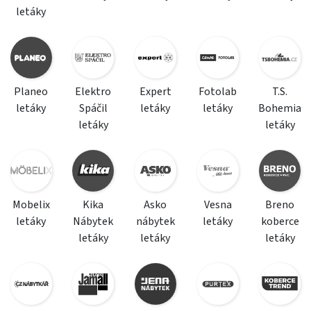
letáky
Planeo
Elektro
Expert
Fotolab
T.S.
letáky
Spáčil
letáky
letáky
Bohemia
letáky
letáky
Mobelix
Kika
Asko
Vesna
Breno
letáky
Nábytek
nábytek
letáky
koberce
letáky
letáky
letáky