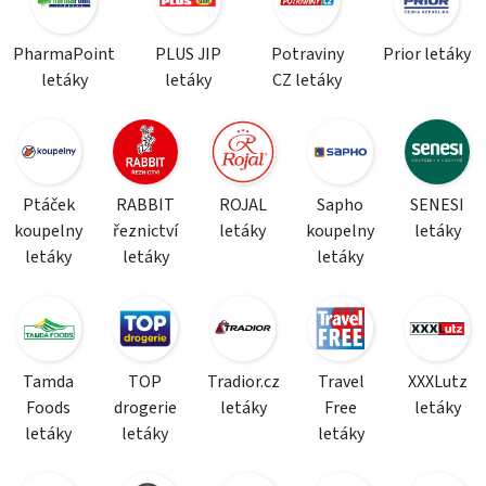
PharmaPoint
PLUS JIP
Potraviny
Prior letáky
letáky
letáky
CZ letáky
Ptáček
RABBIT
ROJAL
Sapho
SENESI
koupelny
řeznictví
letáky
koupelny
letáky
letáky
letáky
letáky
Tamda
TOP
Tradior.cz
Travel
XXXLutz
Foods
drogerie
letáky
Free
letáky
letáky
letáky
letáky