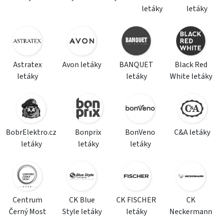
letáky
letáky
Astratex
Avon letáky
BANQUET
Black Red
letáky
letáky
White letáky
BobrElektro.cz
Bonprix
BonVeno
C&A letáky
letáky
letáky
letáky
Centrum
CK Blue
CK FISCHER
CK
Černý Most
Style letáky
letáky
Neckermann