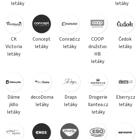
letáky
letáky
CK
Concept
Conrad.cz
COOP
Čedok
Victoria
letáky
letáky
družstvo
letáky
letáky
HB
letáky
Dáme
decoDoma
Draps
Drogerie
Eberry.cz
jídlo
letáky
letáky
Xantea.cz
letáky
letáky
letáky