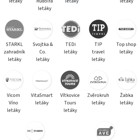
letáky
Rudolfa
letáky
letáky
letáky
STARKL
Svojtka &
TEDi
TIP
Top shop
zahradník
Co.
letáky
travel
letáky
letáky
letáky
letáky
Vicom
VitaSmart
Vítkovice
Zvěrokruh
Žabka
Víno
letáky
Tours
letáky
letáky
letáky
letáky