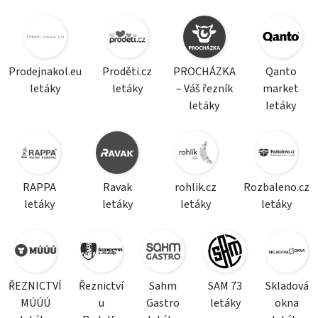
Prodejnakol.eu
Proděti.cz
PROCHÁZKA
Qanto
letáky
letáky
– Váš řezník
market
letáky
letáky
RAPPA
Ravak
rohlik.cz
Rozbaleno.cz
letáky
letáky
letáky
letáky
ŘEZNICTVÍ
Řeznictví
Sahm
SAM 73
Skladová
MÚÚÚ
u
Gastro
letáky
okna