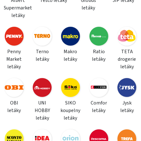
Albert
Tesco letáky
Globus
JIP letáky
Supermarket
letáky
letáky
Penny
Terno
Makro
Ratio
TETA
Market
letáky
letáky
letáky
drogerie
letáky
letáky
OBI
UNI
SIKO
Comfor
Jysk
letáky
HOBBY
koupelny
letáky
letáky
letáky
letáky