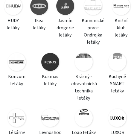
HUDY
Ikea
Jasmín
Kamenické
Knižní
letáky
letáky
drogerie
práce
klub
letáky
Ondrejka
letáky
letáky
Konzum
Kosmas
Krásný -
Kuchyně
letáky
letáky
zdravotnická
SMART
technika
letáky
letáky
Lékárny
Levnoshop
Loap letáky
LUXOR