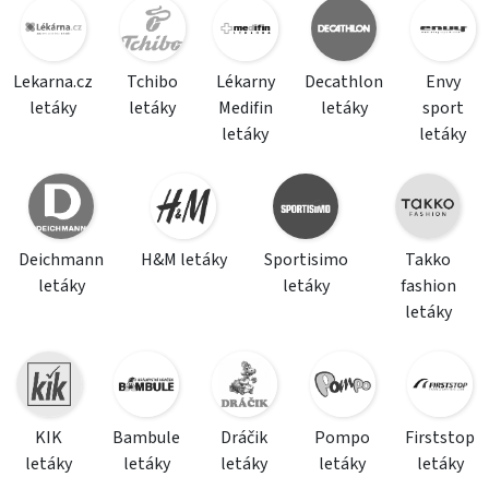
Lekarna.cz
Tchibo
Lékarny
Decathlon
Envy
letáky
letáky
Medifin
letáky
sport
letáky
letáky
Deichmann
H&M letáky
Sportisimo
Takko
letáky
letáky
fashion
letáky
KIK
Bambule
Dráčik
Pompo
Firststop
letáky
letáky
letáky
letáky
letáky