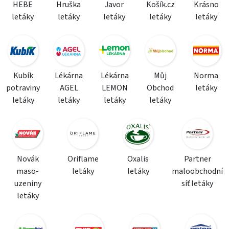
HEBE
Hruška
Javor
Košík.cz
Krásno
letáky
letáky
letáky
letáky
letáky
Kubík
Lékárna
Lékárna
Můj
Norma
potraviny
AGEL
LEMON
Obchod
letáky
letáky
letáky
letáky
letáky
Novák
Oriflame
Oxalis
Partner
maso-
letáky
letáky
maloobchodní
uzeniny
síť letáky
letáky