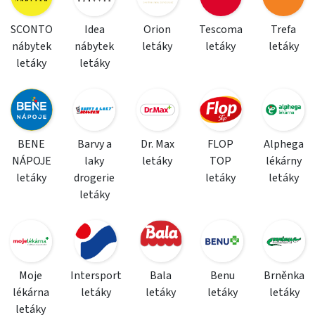
SCONTO
Idea
Orion
Tescoma
Trefa
nábytek
nábytek
letáky
letáky
letáky
letáky
letáky
BENE
Barvy a
Dr. Max
FLOP
Alphega
NÁPOJE
laky
letáky
TOP
lékárny
letáky
drogerie
letáky
letáky
letáky
Moje
Intersport
Bala
Benu
Brněnka
lékárna
letáky
letáky
letáky
letáky
letáky