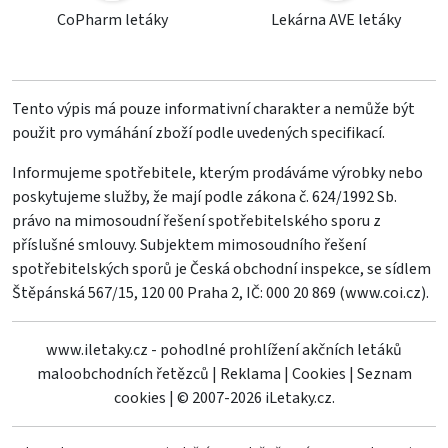
CoPharm letáky
Lekárna AVE letáky
Tento výpis má pouze informativní charakter a nemůže být
použit pro vymáhání zboží podle uvedených specifikací.
Informujeme spotřebitele, kterým prodáváme výrobky nebo
poskytujeme služby, že mají podle zákona č. 624/1992 Sb.
právo na mimosoudní řešení spotřebitelského sporu z
příslušné smlouvy. Subjektem mimosoudního řešení
spotřebitelských sporů je Česká obchodní inspekce, se sídlem
Štěpánská 567/15, 120 00 Praha 2, IČ: 000 20 869 (
www.coi.cz
).
www.iletaky.cz - pohodlné prohlížení akčních letáků
maloobchodních řetězců
|
Reklama
|
Cookies
|
Seznam
cookies
|
© 2007-2026 iLetaky.cz.