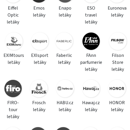
Eiffel
Emos
Enapo
ESO
Euronova
Optic
letáky
letáky
travel
letáky
letáky
letáky
EXIMtours
EXIsport
Faberlic
FAnn
Filson
letáky
letáky
letáky
parfumerie
Store
letáky
letáky
FIRO-
Frosch
HABU.cz
Hawaj.cz
HONOR
tour
letáky
letáky
letáky
letáky
letáky