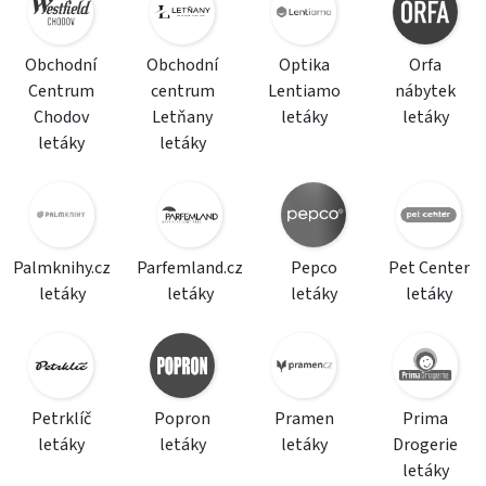
Obchodní
Obchodní
Optika
Orfa
Centrum
centrum
Lentiamo
nábytek
Chodov
Letňany
letáky
letáky
letáky
letáky
Palmknihy.cz
Parfemland.cz
Pepco
Pet Center
letáky
letáky
letáky
letáky
Petrklíč
Popron
Pramen
Prima
letáky
letáky
letáky
Drogerie
letáky