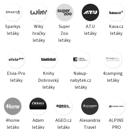
Sparkys
Wiky
Super
A.T.U
Kasa.cz
letáky
hračky
Zoo
letáky
letáky
letáky
letáky
Elvia-Pro
Knihy
Nakup-
4camping
letáky
Dobrovský
nabytek.cz
letáky
letáky
letáky
4home
Adam
AGEO.cz
Alexandria
ALPINE
letáky
letáky
letáky
Travel
PRO