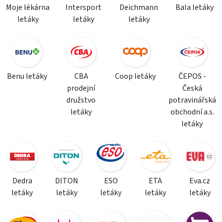
Moje lékárna
Intersport
Deichmann
Bala letáky
letáky
letáky
letáky
Benu letáky
CBA
Coop letáky
ČEPOS -
prodejní
Česká
družstvo
potravinářská
letáky
obchodní a.s.
letáky
Dedra
DITON
ESO
ETA
Eva.cz
letáky
letáky
letáky
letáky
letáky