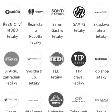
ŘEZNICTVÍ
Řeznictví
Sahm
SAM 73
Skladová
MÚÚÚ
u
Gastro
letáky
okna
letáky
Rudolfa
letáky
letáky
letáky
STARKL
Svojtka &
TEDi
TIP
Top shop
zahradník
Co.
letáky
travel
letáky
letáky
letáky
letáky