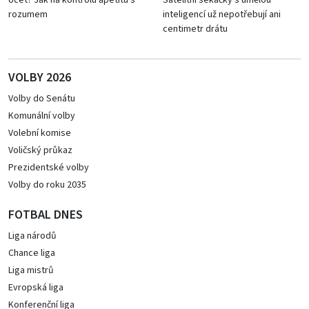
ocet? Jak na kontrolu apetitu s
Satelitní sekačky s umělou
rozumem
inteligencí už nepotřebují ani
centimetr drátu
VOLBY 2026
Volby do Senátu
Komunální volby
Volební komise
Voličský průkaz
Prezidentské volby
Volby do roku 2035
FOTBAL DNES
Liga národů
Chance liga
Liga mistrů
Evropská liga
Konferenční liga