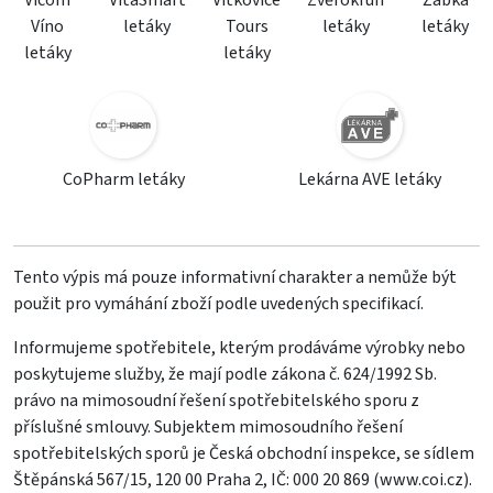
Vicom
VitaSmart
Vítkovice
Zvěrokruh
Žabka
Víno
letáky
Tours
letáky
letáky
letáky
letáky
CoPharm letáky
Lekárna AVE letáky
Tento výpis má pouze informativní charakter a nemůže být
použit pro vymáhání zboží podle uvedených specifikací.
Informujeme spotřebitele, kterým prodáváme výrobky nebo
poskytujeme služby, že mají podle zákona č. 624/1992 Sb.
právo na mimosoudní řešení spotřebitelského sporu z
příslušné smlouvy. Subjektem mimosoudního řešení
spotřebitelských sporů je Česká obchodní inspekce, se sídlem
Štěpánská 567/15, 120 00 Praha 2, IČ: 000 20 869 (
www.coi.cz
).