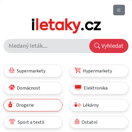
Vyhledat
Supermarkety
Hypermarkety
Domácnost
Elektronika
Drogerie
Lékárny
Sport a textil
Ostatní