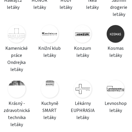
Hawaj.cz
HONOR
HUDY
Ikea
Jasmín
letáky
letáky
letáky
letáky
drogerie
letáky
Kamenické
Knižní klub
Konzum
Kosmas
práce
letáky
letáky
letáky
Ondrejka
letáky
Krásný -
Kuchyně
Lékárny
Levnoshop
zdravotnická
SMART
EUPHRASIA
letáky
technika
letáky
letáky
letáky