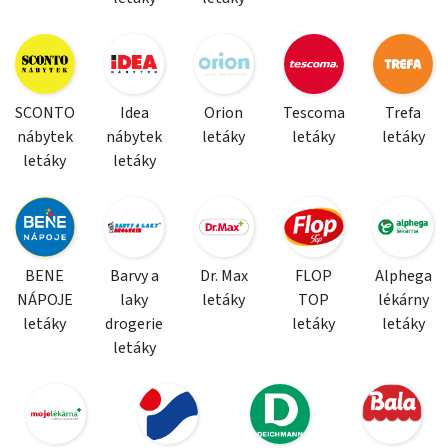
SCONTO
Idea
Orion
Tescoma
Trefa
nábytek
nábytek
letáky
letáky
letáky
letáky
letáky
BENE
Barvy a
Dr. Max
FLOP
Alphega
NÁPOJE
laky
letáky
TOP
lékárny
letáky
drogerie
letáky
letáky
letáky