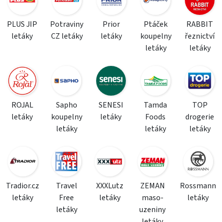
PLUS JIP
Potraviny
Prior
Ptáček
RABBIT
letáky
CZ letáky
letáky
koupelny
řeznictví
letáky
letáky
ROJAL
Sapho
SENESI
Tamda
TOP
letáky
koupelny
letáky
Foods
drogerie
letáky
letáky
letáky
Tradior.cz
Travel
XXXLutz
ZEMAN
Rossmann
letáky
Free
letáky
maso-
letáky
letáky
uzeniny
letáky