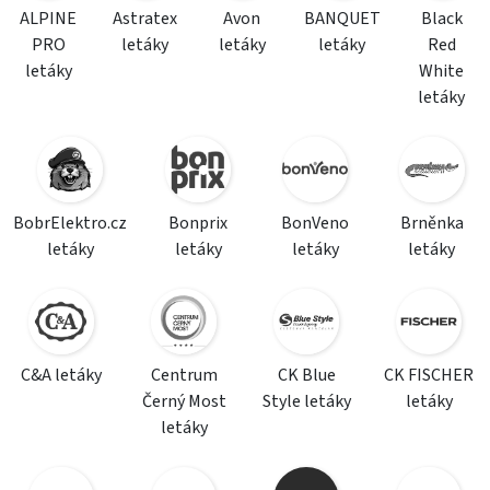
ALPINE
Astratex
Avon
BANQUET
Black
PRO
letáky
letáky
letáky
Red
letáky
White
letáky
BobrElektro.cz
Bonprix
BonVeno
Brněnka
letáky
letáky
letáky
letáky
C&A letáky
Centrum
CK Blue
CK FISCHER
Černý Most
Style letáky
letáky
letáky