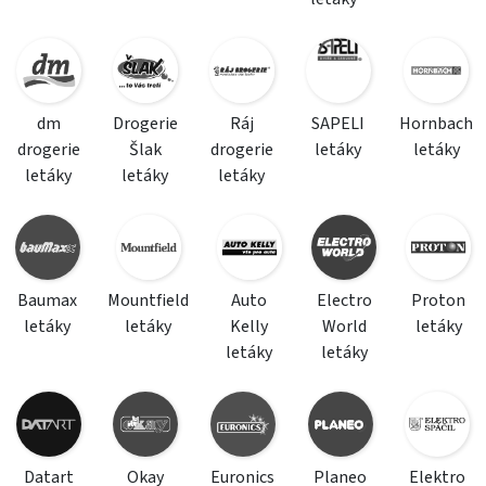
dm
Drogerie
Ráj
SAPELI
Hornbach
drogerie
Šlak
drogerie
letáky
letáky
letáky
letáky
letáky
Baumax
Mountfield
Auto
Electro
Proton
letáky
letáky
Kelly
World
letáky
letáky
letáky
Datart
Okay
Euronics
Planeo
Elektro