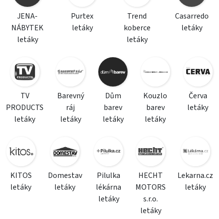
JENA-
Purtex
Trend
Casarredo
NÁBYTEK
letáky
koberce
letáky
letáky
letáky
TV
Barevný
Dům
Kouzlo
Červa
PRODUCTS
ráj
barev
barev
letáky
letáky
letáky
letáky
letáky
KITOS
Domestav
Pilulka
HECHT
Lekarna.cz
letáky
letáky
lékárna
MOTORS
letáky
letáky
s.r.o.
letáky