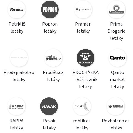
Petrklíč
Popron
Pramen
Prima
letáky
letáky
letáky
Drogerie
letáky
Prodejnakol.eu
Proděti.cz
PROCHÁZKA
Qanto
letáky
letáky
– Váš řezník
market
letáky
letáky
RAPPA
Ravak
rohlik.cz
Rozbaleno.cz
letáky
letáky
letáky
letáky