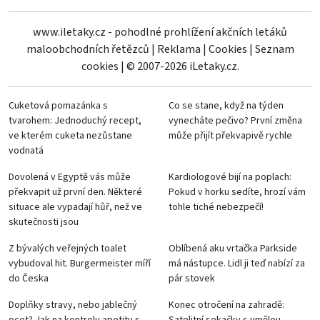
www.iletaky.cz - pohodlné prohlížení akčních letáků
maloobchodních řetězců
|
Reklama
|
Cookies
|
Seznam
cookies
|
© 2007-2026 iLetaky.cz.
Cuketová pomazánka s
Co se stane, když na týden
tvarohem: Jednoduchý recept,
vynecháte pečivo? První změna
ve kterém cuketa nezůstane
může přijít překvapivě rychle
vodnatá
Dovolená v Egyptě vás může
Kardiologové bijí na poplach:
překvapit už první den. Některé
Pokud v horku sedíte, hrozí vám
situace ale vypadají hůř, než ve
tohle tiché nebezpečí!
skutečnosti jsou
Z bývalých veřejných toalet
Oblíbená aku vrtačka Parkside
vybudoval hit. Burgermeister míří
má nástupce. Lidl ji teď nabízí za
do Česka
pár stovek
Doplňky stravy, nebo jablečný
Konec otročení na zahradě: