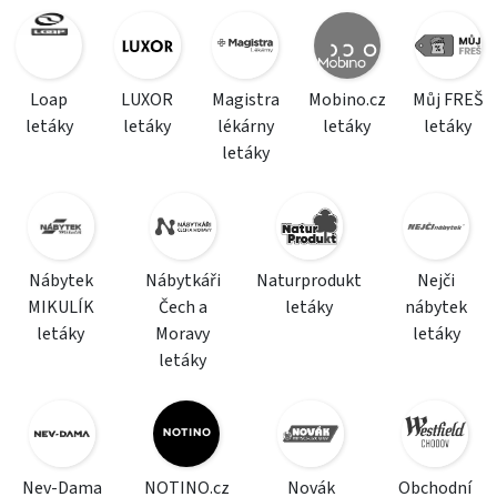
Loap
LUXOR
Magistra
Mobino.cz
Můj FREŠ
letáky
letáky
lékárny
letáky
letáky
letáky
Nábytek
Nábytkáři
Naturprodukt
Nejči
MIKULÍK
Čech a
letáky
nábytek
letáky
Moravy
letáky
letáky
Nev-Dama
NOTINO.cz
Novák
Obchodní