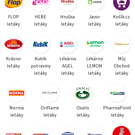
FLOP
HEBE
Hruška
Javor
Košík.cz
letáky
letáky
letáky
letáky
letáky
Krásno
Kubík
Lékárna
Lékárna
Můj
letáky
potraviny
AGEL
LEMON
Obchod
letáky
letáky
letáky
letáky
Norma
Oriflame
Oxalis
PharmaPoint
letáky
letáky
letáky
letáky