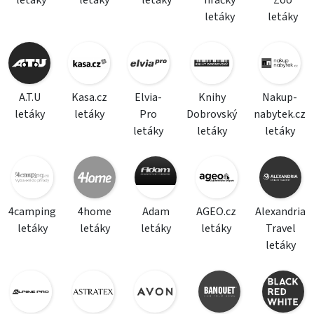
letáky
letáky
letáky
hračky
Zoo
letáky
letáky
A.T.U
Kasa.cz
Elvia-
Knihy
Nakup-
letáky
letáky
Pro
Dobrovský
nabytek.cz
letáky
letáky
letáky
4camping
4home
Adam
AGEO.cz
Alexandria
letáky
letáky
letáky
letáky
Travel
letáky