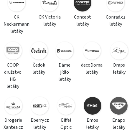
CK
CK Victoria
Concept
Conrad.cz
Neckermann
letáky
letáky
letáky
letáky
COOP
Čedok
Dáme
decoDoma
Draps
družstvo
letáky
jídlo
letáky
letáky
HB
letáky
letáky
Drogerie
Eberry.cz
Eiffel
Emos
Enapo
Xantea.cz
letáky
Optic
letáky
letáky