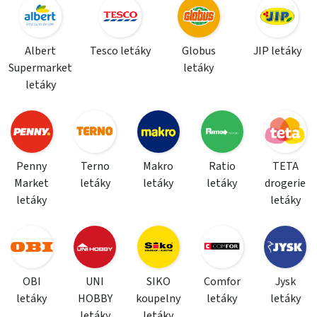
Albert
Tesco letáky
Globus
JIP letáky
Supermarket
letáky
letáky
Penny
Terno
Makro
Ratio
TETA
Market
letáky
letáky
letáky
drogerie
letáky
letáky
OBI
UNI
SIKO
Comfor
Jysk
letáky
HOBBY
koupelny
letáky
letáky
letáky
letáky