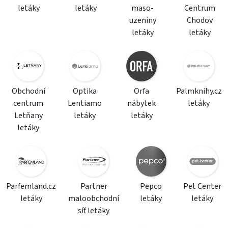
letáky
letáky
maso-
Centrum
uzeniny
Chodov
letáky
letáky
Obchodní
Optika
Orfa
Palmknihy.cz
centrum
Lentiamo
nábytek
letáky
Letňany
letáky
letáky
letáky
Parfemland.cz
Partner
Pepco
Pet Center
letáky
maloobchodní
letáky
letáky
síť letáky