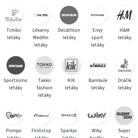
Tchibo
Lékarny
Decathlon
Envy
H&M
letáky
Medifin
letáky
sport
letáky
letáky
letáky
Sportisimo
Takko
KIK
Bambule
Dráčik
letáky
fashion
letáky
letáky
letáky
letáky
Pompo
Firststop
Sparkys
Wiky
Super