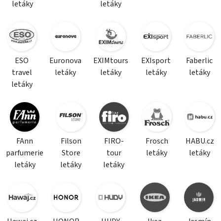
letáky
letáky
ESO
Euronova
EXIMtours
EXIsport
Faberlic
travel
letáky
letáky
letáky
letáky
letáky
FAnn
Filson
FIRO-
Frosch
HABU.cz
parfumerie
Store
tour
letáky
letáky
letáky
letáky
letáky