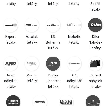
letáky
letáky
letáky
letáky
Spáčil
letáky
Expert
Fotolab
T.S.
Mobelix
Kika
letáky
letáky
Bohemia
letáky
Nábytek
letáky
letáky
Asko
Vesna
Breno
CZ
Jamall
nábytek
letáky
koberce
nábytkář
nábytek
letáky
letáky
letáky
letáky