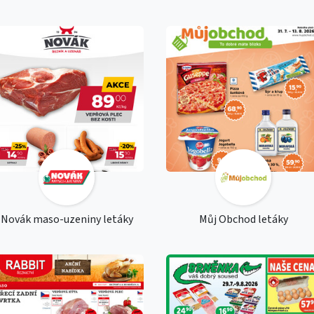
Novák maso-uzeniny letáky
Můj Obchod letáky