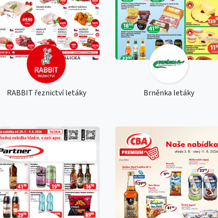
RABBIT řeznictví letáky
Brněnka letáky