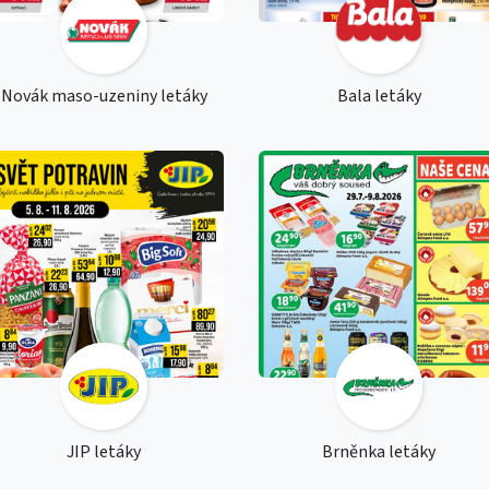
Novák maso-uzeniny letáky
Bala letáky
JIP letáky
Brněnka letáky