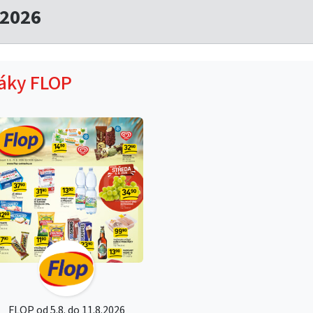
.2026
táky FLOP
FLOP od 5.8. do 11.8.2026