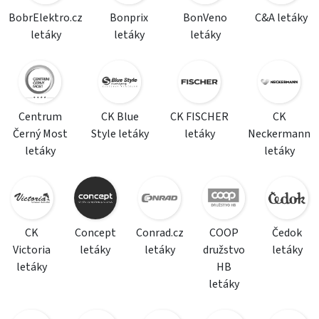
BobrElektro.cz
Bonprix
BonVeno
C&A letáky
letáky
letáky
letáky
Centrum
CK Blue
CK FISCHER
CK
Černý Most
Style letáky
letáky
Neckermann
letáky
letáky
CK
Concept
Conrad.cz
COOP
Čedok
Victoria
letáky
letáky
družstvo
letáky
letáky
HB
letáky