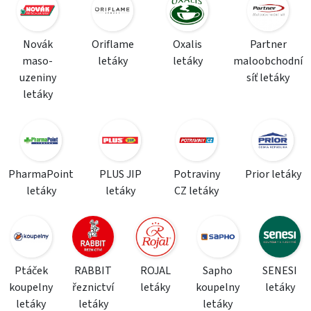
Novák
Oriflame
Oxalis
Partner
maso-
letáky
letáky
maloobchodní
uzeniny
síť letáky
letáky
PharmaPoint
PLUS JIP
Potraviny
Prior letáky
letáky
letáky
CZ letáky
Ptáček
RABBIT
ROJAL
Sapho
SENESI
koupelny
řeznictví
letáky
koupelny
letáky
letáky
letáky
letáky