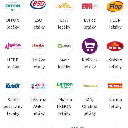
DITON
ESO
ETA
Eva.cz
FLOP
letáky
letáky
letáky
letáky
letáky
HEBE
Hruška
Javor
Košík.cz
Krásno
letáky
letáky
letáky
letáky
letáky
Kubík
Lékárna
Lékárna
Můj
Norma
potraviny
AGEL
LEMON
Obchod
letáky
letáky
letáky
letáky
letáky