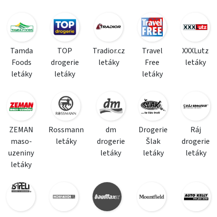
Tamda
TOP
Tradior.cz
Travel
XXXLutz
Foods
drogerie
letáky
Free
letáky
letáky
letáky
letáky
ZEMAN
Rossmann
dm
Drogerie
Ráj
maso-
letáky
drogerie
Šlak
drogerie
uzeniny
letáky
letáky
letáky
letáky