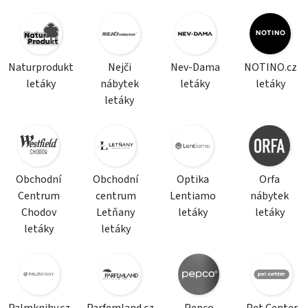
Naturprodukt
Nejči
Nev-Dama
NOTINO.cz
letáky
nábytek
letáky
letáky
letáky
Obchodní
Obchodní
Optika
Orfa
Centrum
centrum
Lentiamo
nábytek
Chodov
Letňany
letáky
letáky
letáky
letáky