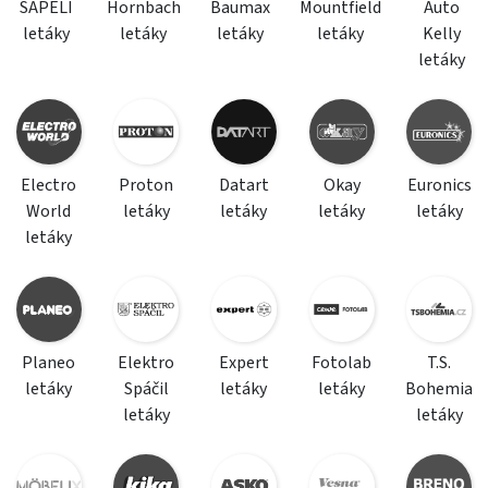
SAPELI
Hornbach
Baumax
Mountfield
Auto
letáky
letáky
letáky
letáky
Kelly
letáky
Electro
Proton
Datart
Okay
Euronics
World
letáky
letáky
letáky
letáky
letáky
Planeo
Elektro
Expert
Fotolab
T.S.
letáky
Spáčil
letáky
letáky
Bohemia
letáky
letáky