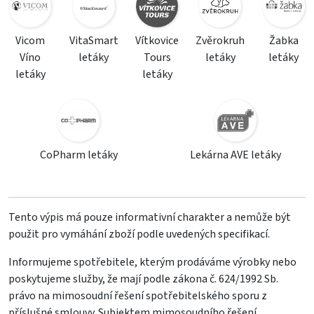
Vicom
VitaSmart
Vítkovice
Zvěrokruh
Žabka
Víno
letáky
Tours
letáky
letáky
letáky
letáky
CoPharm letáky
Lekárna AVE letáky
Tento výpis má pouze informativní charakter a nemůže být
použit pro vymáhání zboží podle uvedených specifikací.
Informujeme spotřebitele, kterým prodáváme výrobky nebo
poskytujeme služby, že mají podle zákona č. 624/1992 Sb.
právo na mimosoudní řešení spotřebitelského sporu z
příslušné smlouvy. Subjektem mimosoudního řešení