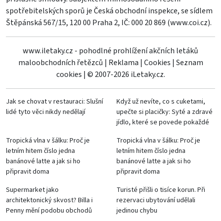
spotřebitelských sporů je Česká obchodní inspekce, se sídlem
Štěpánská 567/15, 120 00 Praha 2, IČ: 000 20 869 (
www.coi.cz
).
www.iletaky.cz - pohodlné prohlížení akčních letáků
maloobchodních řetězců
|
Reklama
|
Cookies
|
Seznam
cookies
|
© 2007-2026 iLetaky.cz.
Jak se chovat v restauraci: Slušní
Když už nevíte, co s cuketami,
lidé tyto věci nikdy nedělají
upečte si placičky: Syté a zdravé
jídlo, které se povede pokaždé
Tropická vlna v šálku: Proč je
Tropická vlna v šálku: Proč je
letním hitem číslo jedna
letním hitem číslo jedna
banánové latte a jak si ho
banánové latte a jak si ho
připravit doma
připravit doma
Supermarket jako
Turisté přišli o tisíce korun. Při
architektonický skvost? Billa i
rezervaci ubytování udělali
Penny mění podobu obchodů
jedinou chybu