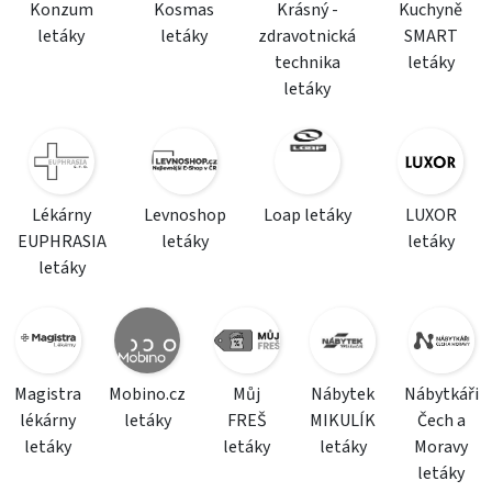
Konzum
Kosmas
Krásný -
Kuchyně
letáky
letáky
zdravotnická
SMART
technika
letáky
letáky
Lékárny
Levnoshop
Loap letáky
LUXOR
EUPHRASIA
letáky
letáky
letáky
Magistra
Mobino.cz
Můj
Nábytek
Nábytkáři
lékárny
letáky
FREŠ
MIKULÍK
Čech a
letáky
letáky
letáky
Moravy
letáky