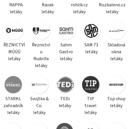
RAPPA
Ravak
rohlik.cz
Rozbaleno.cz
letáky
letáky
letáky
letáky
ŘEZNICTVÍ
Řeznictví
Sahm
SAM 73
Skladová
MÚÚÚ
u
Gastro
letáky
okna
letáky
Rudolfa
letáky
letáky
letáky
STARKL
Svojtka &
TEDi
TIP
Top shop
zahradník
Co.
letáky
travel
letáky
letáky
letáky
letáky