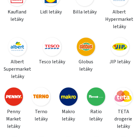
Kaufland
Lidl letáky
Billa letáky
Albert
letáky
Hypermarket
letáky
Albert
Tesco letáky
Globus
JIP letáky
Supermarket
letáky
letáky
Penny
Terno
Makro
Ratio
TETA
Market
letáky
letáky
letáky
drogerie
letáky
letáky