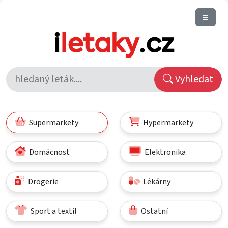
Vyhledat
Supermarkety
Hypermarkety
Domácnost
Elektronika
Drogerie
Lékárny
Sport a textil
Ostatní