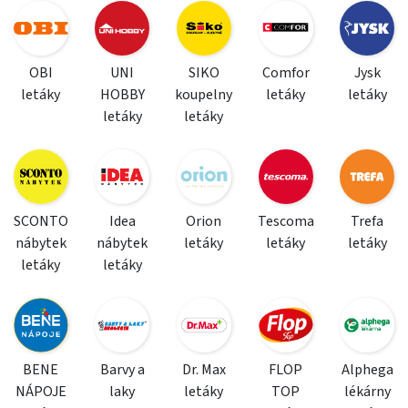
OBI
UNI
SIKO
Comfor
Jysk
letáky
HOBBY
koupelny
letáky
letáky
letáky
letáky
SCONTO
Idea
Orion
Tescoma
Trefa
nábytek
nábytek
letáky
letáky
letáky
letáky
letáky
BENE
Barvy a
Dr. Max
FLOP
Alphega
NÁPOJE
laky
letáky
TOP
lékárny