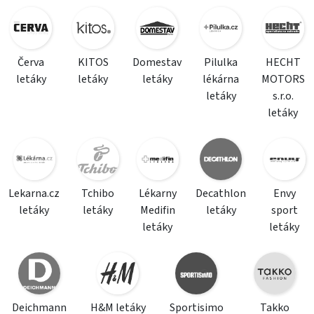
Červa
KITOS
Domestav
Pilulka
HECHT
letáky
letáky
letáky
lékárna
MOTORS
letáky
s.r.o.
letáky
Lekarna.cz
Tchibo
Lékarny
Decathlon
Envy
letáky
letáky
Medifin
letáky
sport
letáky
letáky
Deichmann
H&M letáky
Sportisimo
Takko