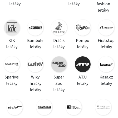
letáky
letáky
fashion
letáky
KIK
Bambule
Dráčik
Pompo
Firststop
letáky
letáky
letáky
letáky
letáky
Sparkys
Wiky
Super
A.T.U
Kasa.cz
letáky
hračky
Zoo
letáky
letáky
letáky
letáky