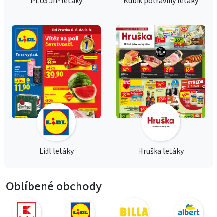
PLUS JIP letáky
Kubík potraviny letáky
Lidl letáky
Hruška letáky
Oblíbené obchody