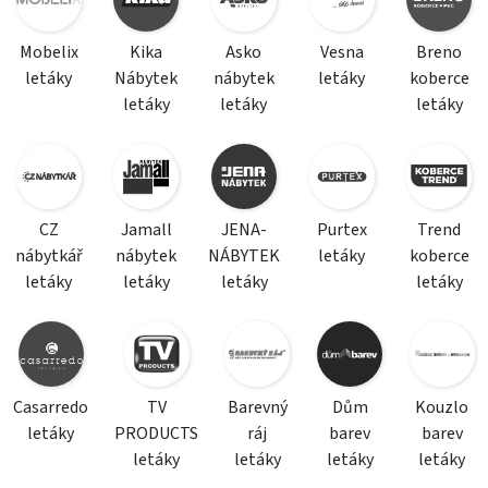
Mobelix
Kika
Asko
Vesna
Breno
letáky
Nábytek
nábytek
letáky
koberce
letáky
letáky
letáky
CZ
Jamall
JENA-
Purtex
Trend
nábytkář
nábytek
NÁBYTEK
letáky
koberce
letáky
letáky
letáky
letáky
Casarredo
TV
Barevný
Dům
Kouzlo
letáky
PRODUCTS
ráj
barev
barev
letáky
letáky
letáky
letáky