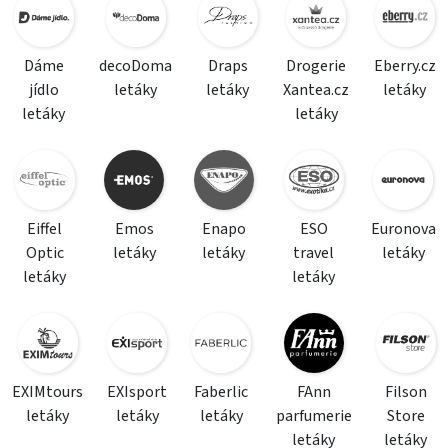
Dáme
decoDoma
Draps
Drogerie
Eberry.cz
jídlo
letáky
letáky
Xantea.cz
letáky
letáky
letáky
Eiffel
Emos
Enapo
ESO
Euronova
Optic
letáky
letáky
travel
letáky
letáky
letáky
EXIMtours
EXIsport
Faberlic
FAnn
Filson
letáky
letáky
letáky
parfumerie
Store
letáky
letáky