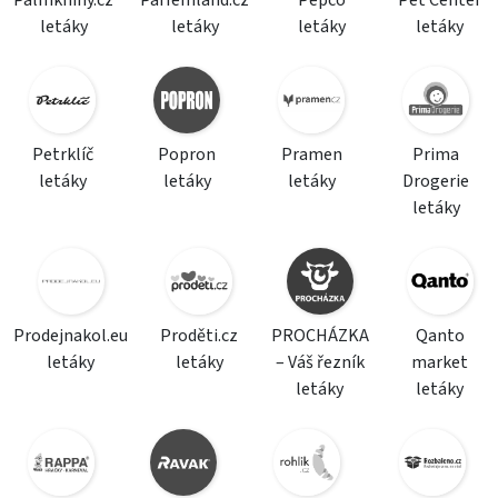
Palmknihy.cz
Parfemland.cz
Pepco
Pet Center
letáky
letáky
letáky
letáky
Petrklíč
Popron
Pramen
Prima
letáky
letáky
letáky
Drogerie
letáky
Prodejnakol.eu
Proděti.cz
PROCHÁZKA
Qanto
letáky
letáky
– Váš řezník
market
letáky
letáky