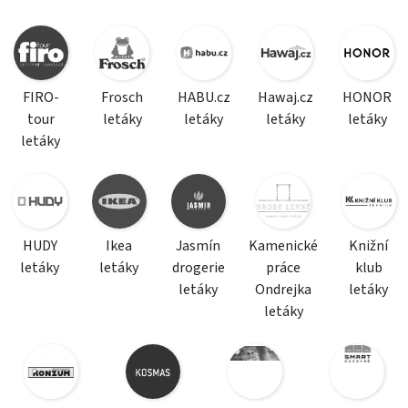
FIRO-
Frosch
HABU.cz
Hawaj.cz
HONOR
tour
letáky
letáky
letáky
letáky
letáky
HUDY
Ikea
Jasmín
Kamenické
Knižní
letáky
letáky
drogerie
práce
klub
letáky
Ondrejka
letáky
letáky