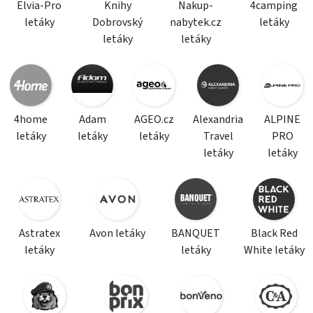
Elvia-Pro
Knihy
Nakup-
4camping
letáky
Dobrovský
nabytek.cz
letáky
letáky
letáky
4home
Adam
AGEO.cz
Alexandria
ALPINE
letáky
letáky
letáky
Travel
PRO
letáky
letáky
Astratex
Avon letáky
BANQUET
Black Red
letáky
letáky
White letáky