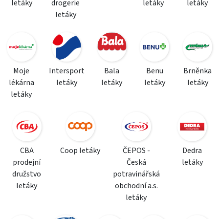
letáky
drogerie
letáky
letáky
letáky
Moje
Intersport
Bala
Benu
Brněnka
lékárna
letáky
letáky
letáky
letáky
letáky
CBA
Coop letáky
ČEPOS -
Dedra
prodejní
Česká
letáky
družstvo
potravinářská
letáky
obchodní a.s.
letáky