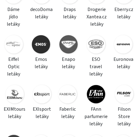
Dáme
decoDoma
Draps
Drogerie
Eberry.cz
jídlo
letáky
letáky
Xantea.cz
letáky
letáky
letáky
Eiffel
Emos
Enapo
ESO
Euronova
Optic
letáky
letáky
travel
letáky
letáky
letáky
EXIMtours
EXIsport
Faberlic
FAnn
Filson
letáky
letáky
letáky
parfumerie
Store
letáky
letáky