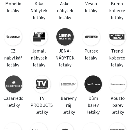
Mobelix
Kika
Asko
Vesna
Breno
letáky
Nábytek
nábytek
letáky
koberce
letáky
letáky
letáky
CZ
Jamall
JENA-
Purtex
Trend
nábytkář
nábytek
NÁBYTEK
letáky
koberce
letáky
letáky
letáky
letáky
Casarredo
TV
Barevný
Dům
Kouzlo
letáky
PRODUCTS
ráj
barev
barev
letáky
letáky
letáky
letáky