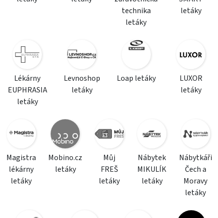
technika
letáky
letáky
Lékárny
Levnoshop
Loap letáky
LUXOR
EUPHRASIA
letáky
letáky
letáky
Magistra
Mobino.cz
Můj
Nábytek
Nábytkáři
lékárny
letáky
FREŠ
MIKULÍK
Čech a
letáky
letáky
letáky
Moravy
letáky