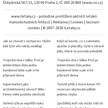
Štěpánská 567/15, 120 00 Praha 2, IČ: 000 20 869 (
www.coi.cz
).
www.iletaky.cz - pohodlné prohlížení akčních letáků
maloobchodních řetězců
|
Reklama
|
Cookies
|
Seznam
cookies
|
© 2007-2026 iLetaky.cz.
Jak se chovat v restauraci: Slušní
Když už nevíte, co s cuketami,
lidé tyto věci nikdy nedělají
upečte si placičky: Syté a zdravé
jídlo, které se povede pokaždé
Tropická vlna v šálku: Proč je
Tropická vlna v šálku: Proč je
letním hitem číslo jedna
letním hitem číslo jedna
banánové latte a jak si ho
banánové latte a jak si ho
připravit doma
připravit doma
Supermarket jako
Turisté přišli o tisíce korun. Při
architektonický skvost? Billa i
rezervaci ubytování udělali
Penny mění podobu obchodů
jedinou chybu
Vařená rýže je největší riziko.
Zpožděný kufr vás může stát víc