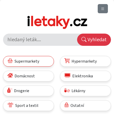
Vyhledat
Supermarkety
Hypermarkety
Domácnost
Elektronika
Drogerie
Lékárny
Sport a textil
Ostatní