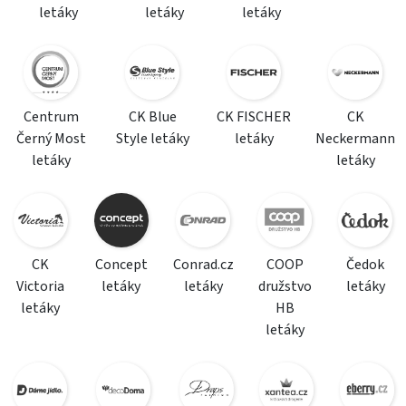
letáky
letáky
letáky
Centrum
CK Blue
CK FISCHER
CK
Černý Most
Style letáky
letáky
Neckermann
letáky
letáky
CK
Concept
Conrad.cz
COOP
Čedok
Victoria
letáky
letáky
družstvo
letáky
letáky
HB
letáky