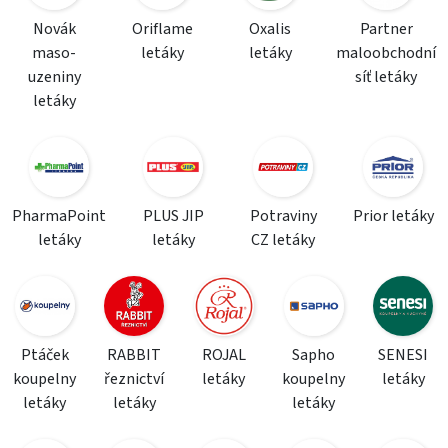
Novák
Oriflame
Oxalis
Partner
maso-
letáky
letáky
maloobchodní
uzeniny
síť letáky
letáky
PharmaPoint
PLUS JIP
Potraviny
Prior letáky
letáky
letáky
CZ letáky
Ptáček
RABBIT
ROJAL
Sapho
SENESI
koupelny
řeznictví
letáky
koupelny
letáky
letáky
letáky
letáky