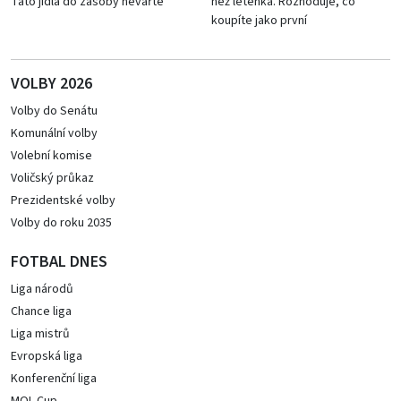
Tato jídla do zásoby nevařte
než letenka. Rozhoduje, co
koupíte jako první
VOLBY 2026
Volby do Senátu
Komunální volby
Volební komise
Voličský průkaz
Prezidentské volby
Volby do roku 2035
FOTBAL DNES
Liga národů
Chance liga
Liga mistrů
Evropská liga
Konferenční liga