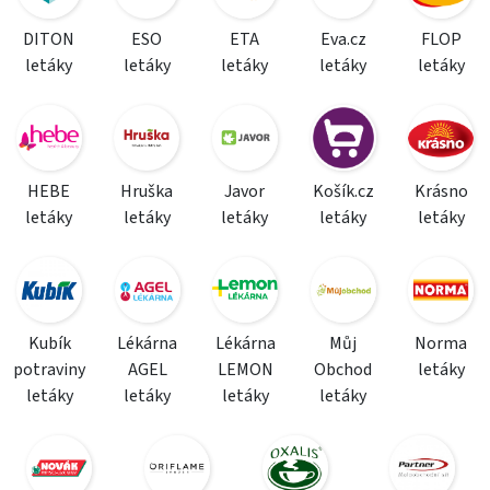
DITON
ESO
ETA
Eva.cz
FLOP
letáky
letáky
letáky
letáky
letáky
HEBE
Hruška
Javor
Košík.cz
Krásno
letáky
letáky
letáky
letáky
letáky
Kubík
Lékárna
Lékárna
Můj
Norma
potraviny
AGEL
LEMON
Obchod
letáky
letáky
letáky
letáky
letáky