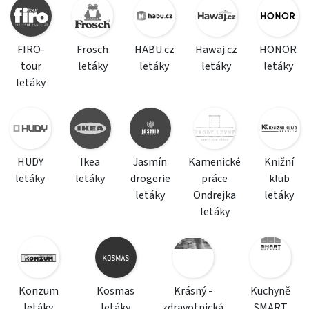
FIRO-
Frosch
HABU.cz
Hawaj.cz
HONOR
tour
letáky
letáky
letáky
letáky
letáky
HUDY
Ikea
Jasmín
Kamenické
Knižní
letáky
letáky
drogerie
práce
klub
letáky
Ondrejka
letáky
letáky
Konzum
Kosmas
Krásný -
Kuchyně
letáky
letáky
zdravotnická
SMART