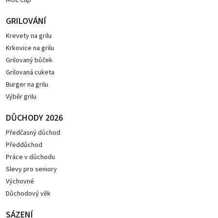
MOL Cup
GRILOVÁNÍ
Krevety na grilu
Krkovice na grilu
Grilovaný bůček
Grilovaná cuketa
Burger na grilu
Výběr grilu
DŮCHODY 2026
Předčasný důchod
Předdůchod
Práce v důchodu
Slevy pro seniory
Výchovné
Důchodový věk
SÁZENÍ