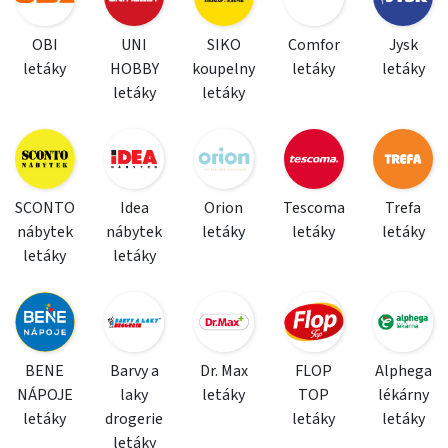
OBI
UNI
SIKO
Comfor
Jysk
letáky
HOBBY
koupelny
letáky
letáky
letáky
letáky
SCONTO
Idea
Orion
Tescoma
Trefa
nábytek
nábytek
letáky
letáky
letáky
letáky
letáky
BENE
Barvy a
Dr. Max
FLOP
Alphega
NÁPOJE
laky
letáky
TOP
lékárny
letáky
drogerie
letáky
letáky
letáky