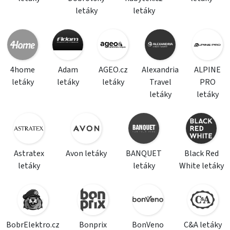
letáky
letáky
4home
Adam
AGEO.cz
Alexandria
ALPINE
letáky
letáky
letáky
Travel
PRO
letáky
letáky
Astratex
Avon letáky
BANQUET
Black Red
letáky
letáky
White letáky
BobrElektro.cz
Bonprix
BonVeno
C&A letáky