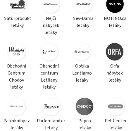
Naturprodukt
Nejči
Nev-Dama
NOTINO.cz
letáky
nábytek
letáky
letáky
letáky
Obchodní
Obchodní
Optika
Orfa
Centrum
centrum
Lentiamo
nábytek
Chodov
Letňany
letáky
letáky
letáky
letáky
Palmknihy.cz
Parfemland.cz
Pepco
Pet Center
letáky
letáky
letáky
letáky