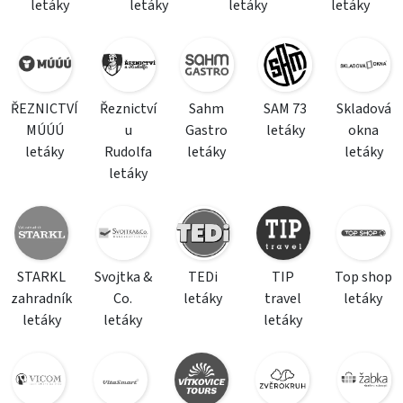
letáky
letáky
letáky
letáky
ŘEZNICTVÍ
Řeznictví
Sahm
SAM 73
Skladová
MÚÚÚ
u
Gastro
letáky
okna
letáky
Rudolfa
letáky
letáky
letáky
STARKL
Svojtka &
TEDi
TIP
Top shop
zahradník
Co.
letáky
travel
letáky
letáky
letáky
letáky