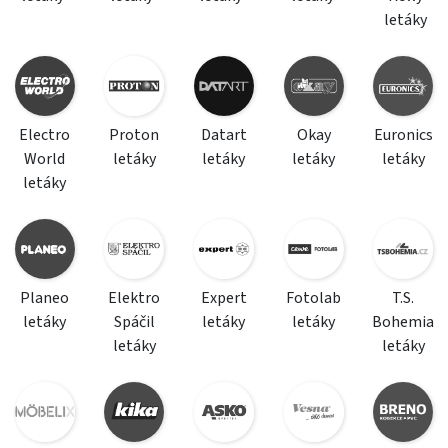
letáky
Electro
Proton
Datart
Okay
Euronics
World
letáky
letáky
letáky
letáky
letáky
Planeo
Elektro
Expert
Fotolab
T.S.
letáky
Spáčil
letáky
letáky
Bohemia
letáky
letáky