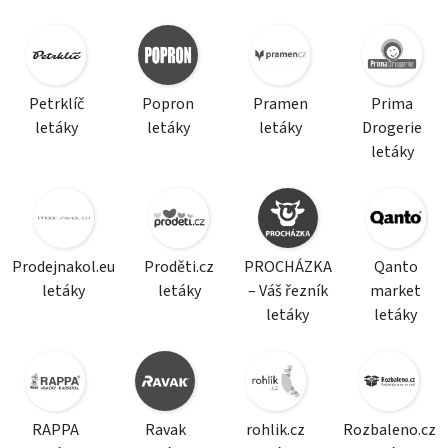
Petrklíč
Popron
Pramen
Prima
letáky
letáky
letáky
Drogerie
letáky
Prodejnakol.eu
Proděti.cz
PROCHÁZKA
Qanto
letáky
letáky
– Váš řezník
market
letáky
letáky
RAPPA
Ravak
rohlik.cz
Rozbaleno.cz