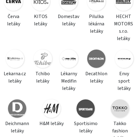
Červa
KITOS
Domestav
Pilulka
HECHT
letáky
letáky
letáky
lékárna
MOTORS
letáky
s.r.o.
letáky
Lekarna.cz
Tchibo
Lékarny
Decathlon
Envy
letáky
letáky
Medifin
letáky
sport
letáky
letáky
Deichmann
H&M letáky
Sportisimo
Takko
letáky
letáky
fashion