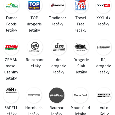
Tamda
TOP
Tradior.cz
Travel
XXXLutz
Foods
drogerie
letáky
Free
letáky
letáky
letáky
letáky
ZEMAN
Rossmann
dm
Drogerie
Ráj
maso-
letáky
drogerie
Šlak
drogerie
uzeniny
letáky
letáky
letáky
letáky
SAPELI
Hornbach
Baumax
Mountfield
Auto
letáky
letáky
letáky
letáky
Kelly