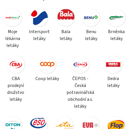
Moje
Intersport
Bala
Benu
Brněnka
lékárna
letáky
letáky
letáky
letáky
letáky
CBA
Coop letáky
ČEPOS -
Dedra
prodejní
Česká
letáky
družstvo
potravinářská
letáky
obchodní a.s.
letáky