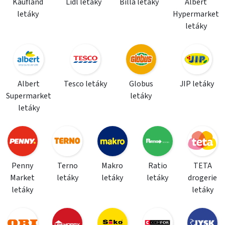
Kaufland
Lidl letáky
Billa letáky
Albert
letáky
Hypermarket
letáky
Albert
Tesco letáky
Globus
JIP letáky
Supermarket
letáky
letáky
Penny
Terno
Makro
Ratio
TETA
Market
letáky
letáky
letáky
drogerie
letáky
letáky