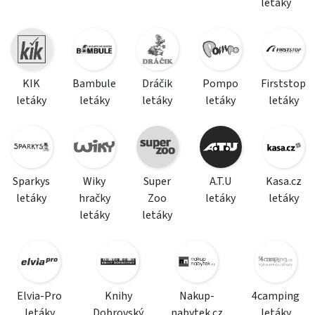
letáky
KIK
Bambule
Dráčik
Pompo
Firststop
letáky
letáky
letáky
letáky
letáky
Sparkys
Wiky
Super
A.T.U
Kasa.cz
letáky
hračky
Zoo
letáky
letáky
letáky
letáky
Elvia-Pro
Knihy
Nakup-
4camping
letáky
Dobrovský
nabytek.cz
letáky