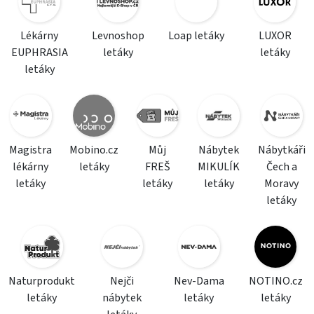
Lékárny
Levnoshop
Loap letáky
LUXOR
EUPHRASIA
letáky
letáky
letáky
Magistra
Mobino.cz
Můj
Nábytek
Nábytkáři
lékárny
letáky
FREŠ
MIKULÍK
Čech a
letáky
letáky
letáky
Moravy
letáky
Naturprodukt
Nejči
Nev-Dama
NOTINO.cz
letáky
nábytek
letáky
letáky