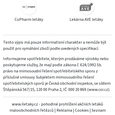
CoPharm letáky
Lekárna AVE letáky
Tento výpis má pouze informativní charakter a nemůže být
použit pro vymáhání zboží podle uvedených specifikací.
Informujeme spotřebitele, kterým prodáváme výrobky nebo
poskytujeme služby, že mají podle zákona č. 624/1992 Sb.
právo na mimosoudní řešení spotřebitelského sporu z
příslušné smlouvy. Subjektem mimosoudního řešení
spotřebitelských sporů je Česká obchodní inspekce, se sídlem
Štěpánská 567/15, 120 00 Praha 2, IČ: 000 20 869 (
www.coi.cz
).
www.iletaky.cz - pohodlné prohlížení akčních letáků
maloobchodních řetězců
|
Reklama
|
Cookies
|
Seznam