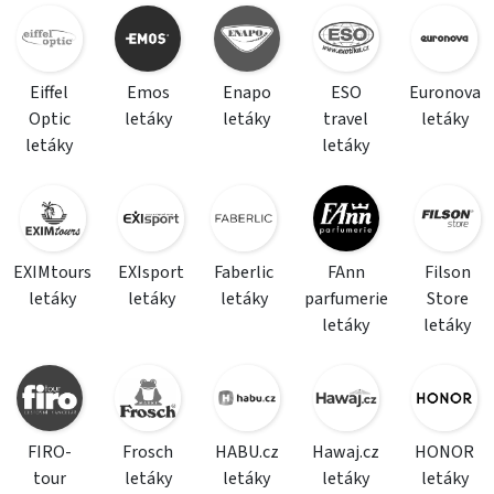
Eiffel
Emos
Enapo
ESO
Euronova
Optic
letáky
letáky
travel
letáky
letáky
letáky
EXIMtours
EXIsport
Faberlic
FAnn
Filson
letáky
letáky
letáky
parfumerie
Store
letáky
letáky
FIRO-
Frosch
HABU.cz
Hawaj.cz
HONOR
tour
letáky
letáky
letáky
letáky