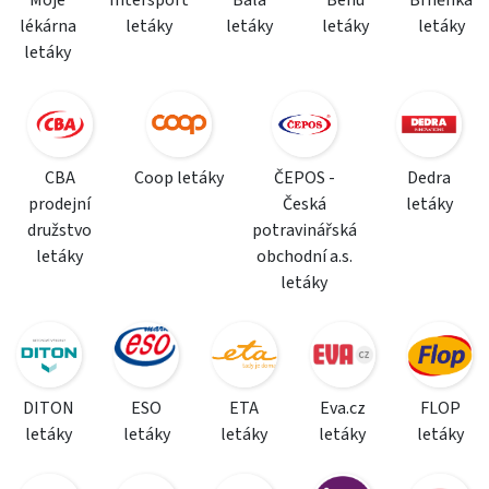
Moje
Intersport
Bala
Benu
Brněnka
lékárna
letáky
letáky
letáky
letáky
letáky
CBA
Coop letáky
ČEPOS -
Dedra
prodejní
Česká
letáky
družstvo
potravinářská
letáky
obchodní a.s.
letáky
DITON
ESO
ETA
Eva.cz
FLOP
letáky
letáky
letáky
letáky
letáky