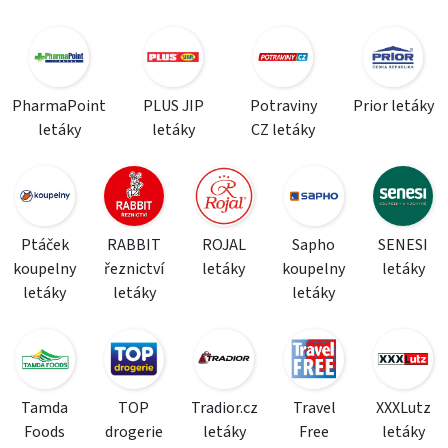
PharmaPoint
PLUS JIP
Potraviny
Prior letáky
letáky
letáky
CZ letáky
Ptáček
RABBIT
ROJAL
Sapho
SENESI
koupelny
řeznictví
letáky
koupelny
letáky
letáky
letáky
letáky
Tamda
TOP
Tradior.cz
Travel
XXXLutz
Foods
drogerie
letáky
Free
letáky