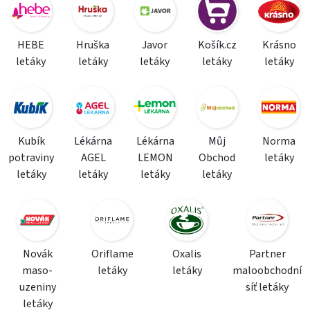
HEBE
Hruška
Javor
Košík.cz
Krásno
letáky
letáky
letáky
letáky
letáky
Kubík
Lékárna
Lékárna
Můj
Norma
potraviny
AGEL
LEMON
Obchod
letáky
letáky
letáky
letáky
letáky
Novák
Oriflame
Oxalis
Partner
maso-
letáky
letáky
maloobchodní
uzeniny
síť letáky
letáky