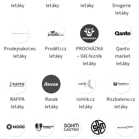
letáky
letáky
letáky
Drogerie
letáky
Prodejnakol.eu
Proděti.cz
PROCHÁZKA
Qanto
letáky
letáky
– Váš řezník
market
letáky
letáky
RAPPA
Ravak
rohlik.cz
Rozbaleno.cz
letáky
letáky
letáky
letáky