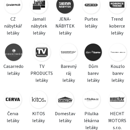
CZ
Jamall
JENA-
Purtex
Trend
nábytkář
nábytek
NÁBYTEK
letáky
koberce
letáky
letáky
letáky
letáky
Casarredo
TV
Barevný
Dům
Kouzlo
letáky
PRODUCTS
ráj
barev
barev
letáky
letáky
letáky
letáky
Červa
KITOS
Domestav
Pilulka
HECHT
letáky
letáky
letáky
lékárna
MOTORS
letáky
s.r.o.