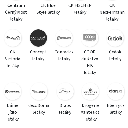
Centrum
CK Blue
CK FISCHER
CK
Černý Most
Style letáky
letáky
Neckermann
letáky
letáky
CK
Concept
Conrad.cz
COOP
Čedok
Victoria
letáky
letáky
družstvo
letáky
letáky
HB
letáky
Dáme
decoDoma
Draps
Drogerie
Eberry.cz
jídlo
letáky
letáky
Xantea.cz
letáky
letáky
letáky