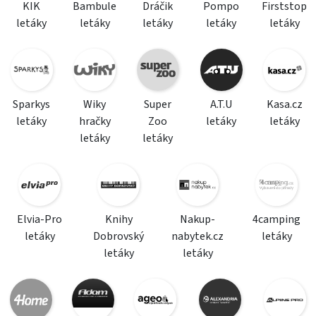
KIK
Bambule
Dráčik
Pompo
Firststop
letáky
letáky
letáky
letáky
letáky
Sparkys
Wiky
Super
A.T.U
Kasa.cz
letáky
hračky
Zoo
letáky
letáky
letáky
letáky
Elvia-Pro
Knihy
Nakup-
4camping
letáky
Dobrovský
nabytek.cz
letáky
letáky
letáky