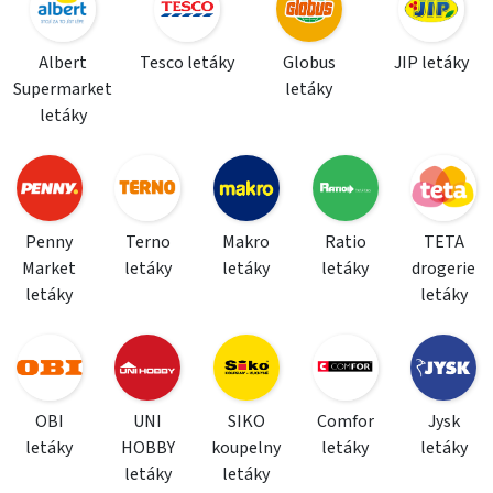
Albert
Tesco letáky
Globus
JIP letáky
Supermarket
letáky
letáky
Penny
Terno
Makro
Ratio
TETA
Market
letáky
letáky
letáky
drogerie
letáky
letáky
OBI
UNI
SIKO
Comfor
Jysk
letáky
HOBBY
koupelny
letáky
letáky
letáky
letáky