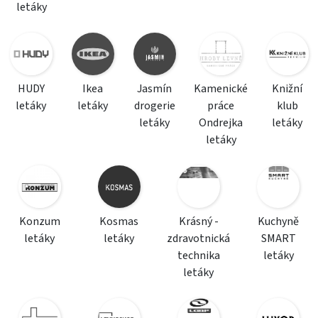
letáky
HUDY
Ikea
Jasmín
Kamenické
Knižní
letáky
letáky
drogerie
práce
klub
letáky
Ondrejka
letáky
letáky
Konzum
Kosmas
Krásný -
Kuchyně
letáky
letáky
zdravotnická
SMART
technika
letáky
letáky