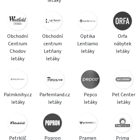
letáky
Obchodní
Obchodní
Optika
Orfa
Centrum
centrum
Lentiamo
nábytek
Chodov
Letňany
letáky
letáky
letáky
letáky
Palmknihy.cz
Parfemland.cz
Pepco
Pet Center
letáky
letáky
letáky
letáky
Petrklíč
Popron
Pramen
Prima