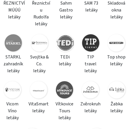
ŘEZNICTVÍ
Řeznictví
Sahm
SAM 73
Skladová
MÚÚÚ
u
Gastro
letáky
okna
letáky
Rudolfa
letáky
letáky
letáky
STARKL
Svojtka &
TEDi
TIP
Top shop
zahradník
Co.
letáky
travel
letáky
letáky
letáky
letáky
Vicom
VitaSmart
Vítkovice
Zvěrokruh
Žabka
Víno
letáky
Tours
letáky
letáky
letáky
letáky