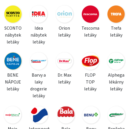
SCONTO
Idea
Orion
Tescoma
Trefa
nábytek
nábytek
letáky
letáky
letáky
letáky
letáky
BENE
Barvy a
Dr. Max
FLOP
Alphega
NÁPOJE
laky
letáky
TOP
lékárny
letáky
drogerie
letáky
letáky
letáky