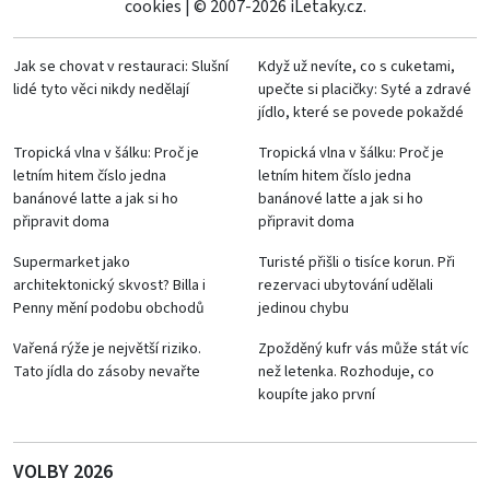
cookies
|
© 2007-2026 iLetaky.cz.
Jak se chovat v restauraci: Slušní
Když už nevíte, co s cuketami,
lidé tyto věci nikdy nedělají
upečte si placičky: Syté a zdravé
jídlo, které se povede pokaždé
Tropická vlna v šálku: Proč je
Tropická vlna v šálku: Proč je
letním hitem číslo jedna
letním hitem číslo jedna
banánové latte a jak si ho
banánové latte a jak si ho
připravit doma
připravit doma
Supermarket jako
Turisté přišli o tisíce korun. Při
architektonický skvost? Billa i
rezervaci ubytování udělali
Penny mění podobu obchodů
jedinou chybu
Vařená rýže je největší riziko.
Zpožděný kufr vás může stát víc
Tato jídla do zásoby nevařte
než letenka. Rozhoduje, co
koupíte jako první
VOLBY 2026