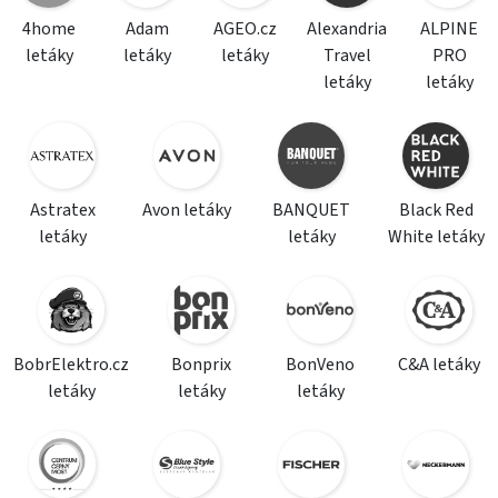
4home
Adam
AGEO.cz
Alexandria
ALPINE
letáky
letáky
letáky
Travel
PRO
letáky
letáky
Astratex
Avon letáky
BANQUET
Black Red
letáky
letáky
White letáky
BobrElektro.cz
Bonprix
BonVeno
C&A letáky
letáky
letáky
letáky