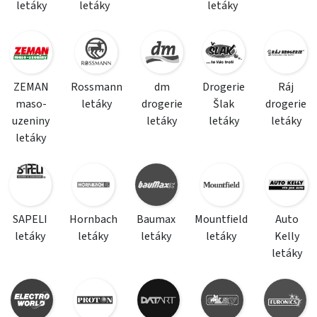
letáky
letáky
letáky
ZEMAN
Rossmann
dm
Drogerie
Ráj
maso-
letáky
drogerie
Šlak
drogerie
uzeniny
letáky
letáky
letáky
letáky
SAPELI
Hornbach
Baumax
Mountfield
Auto
letáky
letáky
letáky
letáky
Kelly
letáky