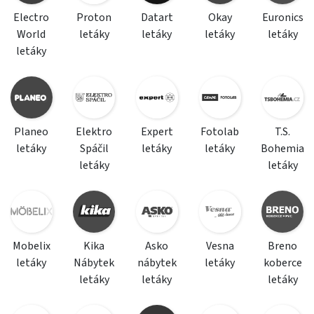
Electro
Proton
Datart
Okay
Euronics
World
letáky
letáky
letáky
letáky
letáky
Planeo
Elektro
Expert
Fotolab
T.S.
letáky
Spáčil
letáky
letáky
Bohemia
letáky
letáky
Mobelix
Kika
Asko
Vesna
Breno
letáky
Nábytek
nábytek
letáky
koberce
letáky
letáky
letáky