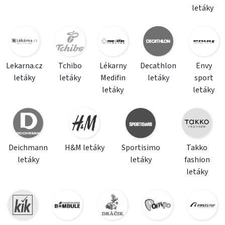
letáky
Lekarna.cz
Tchibo
Lékarny
Decathlon
Envy
letáky
letáky
Medifin
letáky
sport
letáky
letáky
Deichmann
H&M letáky
Sportisimo
Takko
letáky
letáky
fashion
letáky