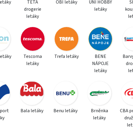
letáky
TETA
OBI letáky
UNI HOBBY
S
drogerie
letáky
kou
letáky
le
letáky
Tescoma
Trefa letáky
BENE
Barvy
letáky
NÁPOJE
dro
letáky
le
sport
Bala letáky
Benu letáky
Brněnka
CBA p
áky
letáky
dru
le