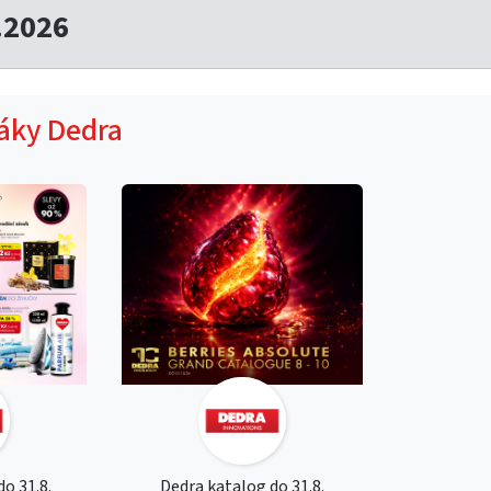
.2026
táky Dedra
o 31.8.
Dedra katalog do 31.8.