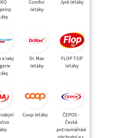
IKO
Comfor
Jysk letáky
pelny
letáky
táky
 a laky
Dr. Max
FLOP TOP
gerie
letáky
letáky
táky
rodejní
Coop letáky
ČEPOS -
žstvo
Česká
táky
potravinářská
obchodní a.s.