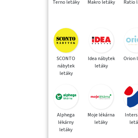
Terno letáky
Makro letáky
Ratio 
SCONTO
Idea nábytek
Orion 
nábytek
letáky
letáky
Alphega
Moje lékárna
Inter
lékárny
letáky
let
letáky