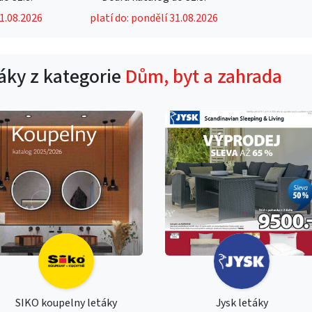
31.08.2026
platí do: pondělí 31.08.2026
táky z kategorie
Dům, byt a zahrada
SIKO koupelny letáky
Jysk letáky