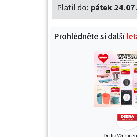
Platil do:
pátek 24.07
Prohlédněte si další
le
Dedra Výprodej d