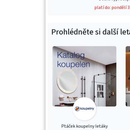
platí do: pondělí 
Prohlédněte si další le
Ptáček koupelny letáky