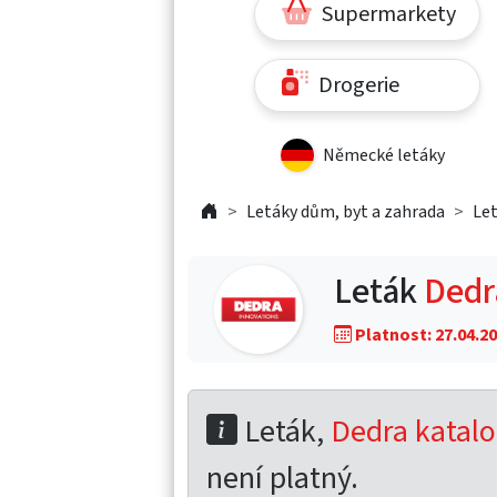
Supermarkety
Drogerie
Německé letáky
Letáky dům, byt a zahrada
Le
Leták
Dedr
Platnost: 27.04.20
Leták,
Dedra katalo
není platný.