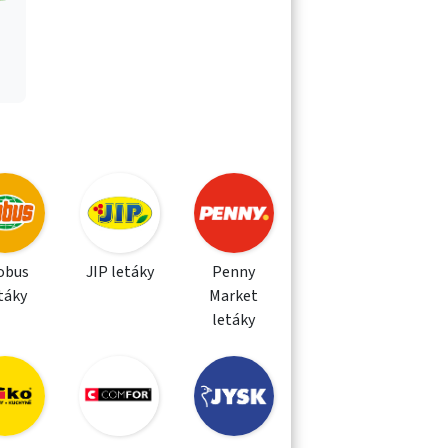
obus
JIP letáky
Penny
táky
Market
letáky