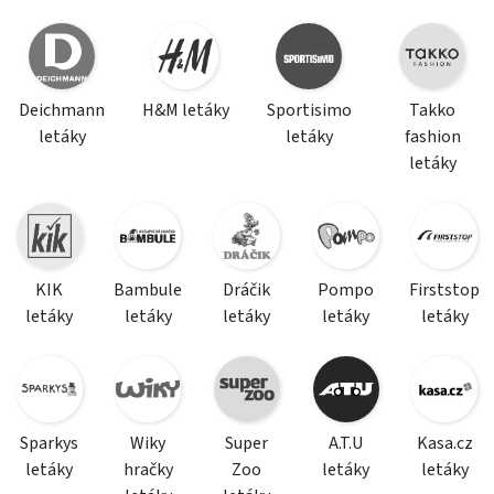
Deichmann
H&M letáky
Sportisimo
Takko
letáky
letáky
fashion
letáky
KIK
Bambule
Dráčik
Pompo
Firststop
letáky
letáky
letáky
letáky
letáky
Sparkys
Wiky
Super
A.T.U
Kasa.cz
letáky
hračky
Zoo
letáky
letáky