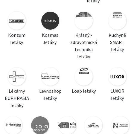
letáky
Konzum
Kosmas
Krásný -
Kuchyně
letáky
letáky
zdravotnická
SMART
technika
letáky
letáky
Lékárny
Levnoshop
Loap letáky
LUXOR
EUPHRASIA
letáky
letáky
letáky