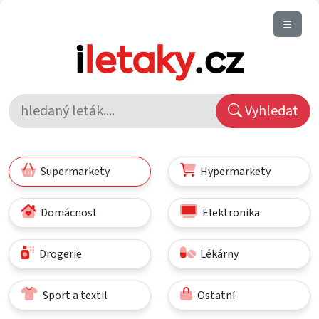
Vyhledat
Supermarkety
Hypermarkety
Domácnost
Elektronika
Drogerie
Lékárny
Sport a textil
Ostatní