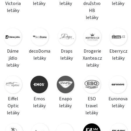
Victoria
letáky
letáky
družstvo
letáky
letáky
HB
letáky
Dáme
decoDoma
Draps
Drogerie
Eberry.cz
jídlo
letáky
letáky
Xantea.cz
letáky
letáky
letáky
Eiffel
Emos
Enapo
ESO
Euronova
Optic
letáky
letáky
travel
letáky
letáky
letáky