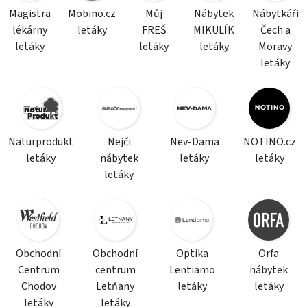
Magistra
Mobino.cz
Můj
Nábytek
Nábytkáři
lékárny
letáky
FREŠ
MIKULÍK
Čech a
letáky
letáky
letáky
Moravy
letáky
Naturprodukt
Nejči
Nev-Dama
NOTINO.cz
letáky
nábytek
letáky
letáky
letáky
Obchodní
Obchodní
Optika
Orfa
Centrum
centrum
Lentiamo
nábytek
Chodov
Letňany
letáky
letáky
letáky
letáky