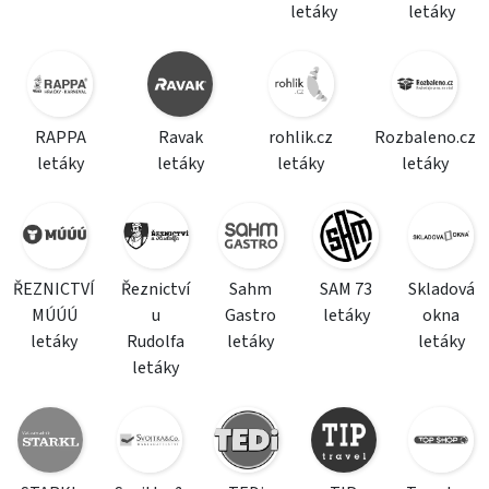
letáky
letáky
RAPPA
Ravak
rohlik.cz
Rozbaleno.cz
letáky
letáky
letáky
letáky
ŘEZNICTVÍ
Řeznictví
Sahm
SAM 73
Skladová
MÚÚÚ
u
Gastro
letáky
okna
letáky
Rudolfa
letáky
letáky
letáky