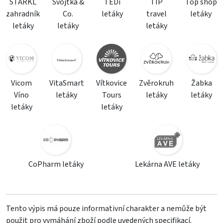
STARKL
Svojtka &
TEDi
TIP
Top shop
zahradník
Co.
letáky
travel
letáky
letáky
letáky
letáky
Vicom
VitaSmart
Vítkovice
Zvěrokruh
Žabka
Víno
letáky
Tours
letáky
letáky
letáky
letáky
CoPharm letáky
Lekárna AVE letáky
Tento výpis má pouze informativní charakter a nemůže být
použit pro vymáhání zboží podle uvedených specifikací.