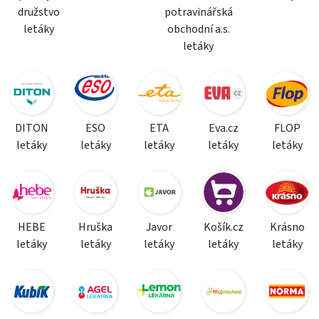
družstvo
potravinářská
letáky
obchodní a.s.
letáky
DITON
ESO
ETA
Eva.cz
FLOP
letáky
letáky
letáky
letáky
letáky
HEBE
Hruška
Javor
Košík.cz
Krásno
letáky
letáky
letáky
letáky
letáky