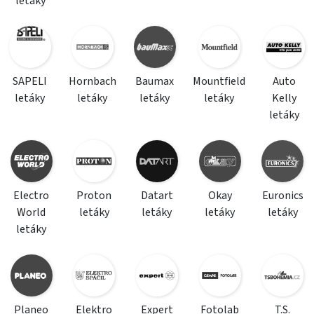
letáky
SAPELI
Hornbach
Baumax
Mountfield
Auto
letáky
letáky
letáky
letáky
Kelly
letáky
Electro
Proton
Datart
Okay
Euronics
World
letáky
letáky
letáky
letáky
letáky
Planeo
Elektro
Expert
Fotolab
T.S.