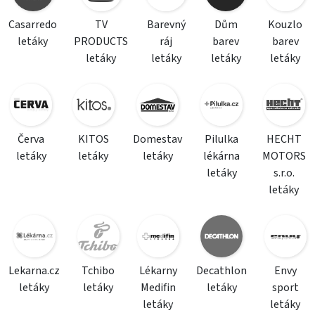
Casarredo
TV
Barevný
Dům
Kouzlo
letáky
PRODUCTS
ráj
barev
barev
letáky
letáky
letáky
letáky
Červa
KITOS
Domestav
Pilulka
HECHT
letáky
letáky
letáky
lékárna
MOTORS
letáky
s.r.o.
letáky
Lekarna.cz
Tchibo
Lékarny
Decathlon
Envy
letáky
letáky
Medifin
letáky
sport
letáky
letáky