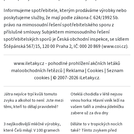
Informujeme spotřebitele, kterým prodáváme výrobky nebo
poskytujeme služby, že mají podle zákona č. 624/1992 Sb.
právo na mimosoudní řešení spotřebitelského sporu z
příslušné smlouvy. Subjektem mimosoudního řešení
spotřebitelských sporů je Česká obchodní inspekce, se sídlem
Štěpánská 567/15, 120 00 Praha 2, IČ: 000 20 869 (
www.coi.cz
).
www.iletaky.cz - pohodlné prohlížení akčních letáků
maloobchodních řetězců
|
Reklama
|
Cookies
|
Seznam
cookies
|
© 2007-2026 iLetaky.cz.
Játra nejvíce trpí kvůli tomuto
Oteklá chodidla v létě nejsou
zvyku a alkohol to není: Jste mezi
vinou horka: Hlavní viník leží na
těmi, kteří to dělají pravidelně?
vašem talíři a změna jídelníčku
zabere už za dva dny
3 nejškodlivější mléčné výrobky,
Děláte to v tropických nocích
které Češi milují: V 100 gramech
také? Tímto zvykem před