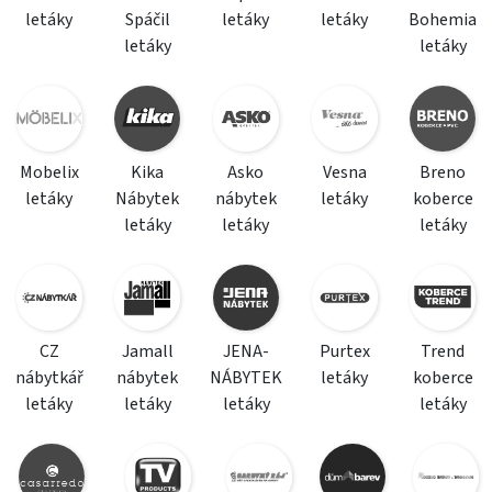
letáky
Spáčil
letáky
letáky
Bohemia
letáky
letáky
Mobelix
Kika
Asko
Vesna
Breno
letáky
Nábytek
nábytek
letáky
koberce
letáky
letáky
letáky
CZ
Jamall
JENA-
Purtex
Trend
nábytkář
nábytek
NÁBYTEK
letáky
koberce
letáky
letáky
letáky
letáky