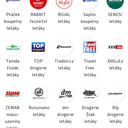
Ptáček
RABBIT
ROJAL
Sapho
SENESI
koupelny
řeznictví
letáky
koupelny
letáky
letáky
letáky
letáky
Tamda
TOP
Tradior.cz
Travel
XXXLutz
Foods
drogerie
letáky
Free
letáky
letáky
letáky
letáky
ZEMAN
Rossmann
dm
Drogerie
Ráj
maso-
letáky
drogerie
Šlak
drogerie
uzeniny
letáky
letáky
letáky