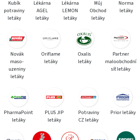
Kubík
Lékárna
Lékárna
Můj
Norma
potraviny
AGEL
LEMON
Obchod
letáky
letáky
letáky
letáky
letáky
Novák
Oriflame
Oxalis
Partner
maso-
letáky
letáky
maloobchodní
uzeniny
síť letáky
letáky
PharmaPoint
PLUS JIP
Potraviny
Prior letáky
letáky
letáky
CZ letáky