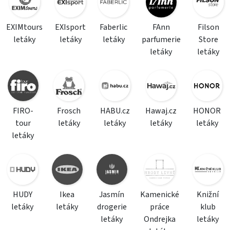
EXIMtours
EXIsport
Faberlic
FAnn
Filson
letáky
letáky
letáky
parfumerie
Store
letáky
letáky
FIRO-
Frosch
HABU.cz
Hawaj.cz
HONOR
tour
letáky
letáky
letáky
letáky
letáky
HUDY
Ikea
Jasmín
Kamenické
Knižní
letáky
letáky
drogerie
práce
klub
letáky
Ondrejka
letáky