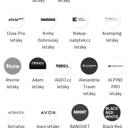
letáky
letáky
Elvia-Pro
Knihy
Nakup-
4camping
letáky
Dobrovský
nabytek.cz
letáky
letáky
letáky
4home
Adam
AGEO.cz
Alexandria
ALPINE
letáky
letáky
letáky
Travel
PRO
letáky
letáky
Astratex
Avon letáky
BANQUET
Black Red