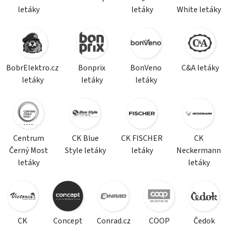
letáky
letáky
White letáky
BobrElektro.cz
Bonprix
BonVeno
C&A letáky
letáky
letáky
letáky
Centrum
CK Blue
CK FISCHER
CK
Černý Most
Style letáky
letáky
Neckermann
letáky
letáky
CK
Concept
Conrad.cz
COOP
Čedok