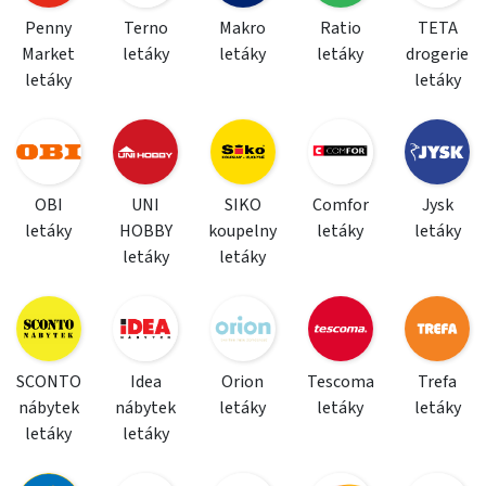
Penny
Terno
Makro
Ratio
TETA
Market
letáky
letáky
letáky
drogerie
letáky
letáky
OBI
UNI
SIKO
Comfor
Jysk
letáky
HOBBY
koupelny
letáky
letáky
letáky
letáky
SCONTO
Idea
Orion
Tescoma
Trefa
nábytek
nábytek
letáky
letáky
letáky
letáky
letáky