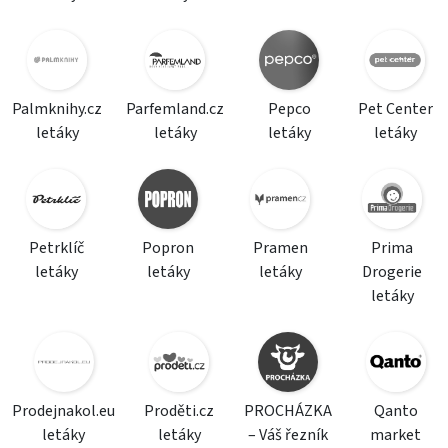
Palmknihy.cz
Parfemland.cz
Pepco
Pet Center
letáky
letáky
letáky
letáky
Petrklíč
Popron
Pramen
Prima
letáky
letáky
letáky
Drogerie
letáky
Prodejnakol.eu
Proděti.cz
PROCHÁZKA
Qanto
letáky
letáky
– Váš řezník
market