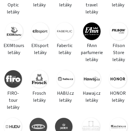
Optic
letáky
letáky
travel
letáky
letáky
letáky
EXIMtours
EXIsport
Faberlic
FAnn
Filson
letáky
letáky
letáky
parfumerie
Store
letáky
letáky
FIRO-
Frosch
HABU.cz
Hawaj.cz
HONOR
tour
letáky
letáky
letáky
letáky
letáky