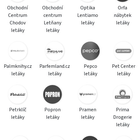
Obchodní
Obchodní
Optika
Orfa
Centrum
centrum
Lentiamo
nábytek
Chodov
Letňany
letáky
letáky
letáky
letáky
Palmknihy.cz
Parfemland.cz
Pepco
Pet Center
letáky
letáky
letáky
letáky
Petrklíč
Popron
Pramen
Prima
letáky
letáky
letáky
Drogerie
letáky