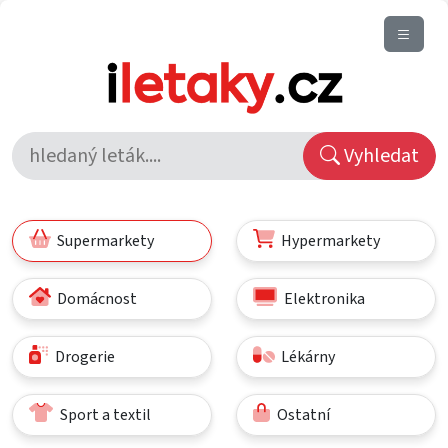
Vyhledat
Supermarkety
Hypermarkety
Domácnost
Elektronika
Drogerie
Lékárny
Sport a textil
Ostatní