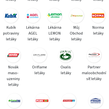
Kubík
Lékárna
Lékárna
Můj
Norma
potraviny
AGEL
LEMON
Obchod
letáky
letáky
letáky
letáky
letáky
Novák
Oriflame
Oxalis
Partner
maso-
letáky
letáky
maloobchodní
uzeniny
síť letáky
letáky