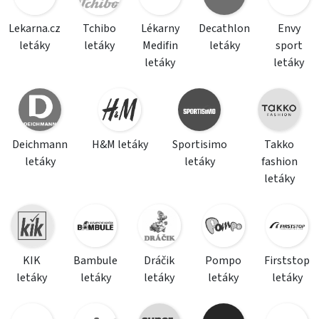
Lekarna.cz
Tchibo
Lékarny
Decathlon
Envy
letáky
letáky
Medifin
letáky
sport
letáky
letáky
Deichmann
H&M letáky
Sportisimo
Takko
letáky
letáky
fashion
letáky
KIK
Bambule
Dráčik
Pompo
Firststop
letáky
letáky
letáky
letáky
letáky