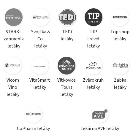
STARKL
Svojtka &
TEDi
TIP
Top shop
zahradník
Co.
letáky
travel
letáky
letáky
letáky
letáky
Vicom
VitaSmart
Vítkovice
Zvěrokruh
Žabka
Víno
letáky
Tours
letáky
letáky
letáky
letáky
CoPharm letáky
Lekárna AVE letáky