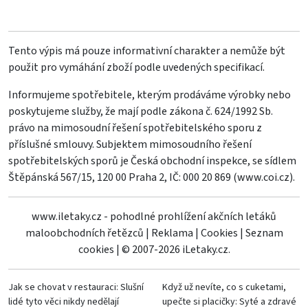
Tento výpis má pouze informativní charakter a nemůže být
použit pro vymáhání zboží podle uvedených specifikací.
Informujeme spotřebitele, kterým prodáváme výrobky nebo
poskytujeme služby, že mají podle zákona č. 624/1992 Sb.
právo na mimosoudní řešení spotřebitelského sporu z
příslušné smlouvy. Subjektem mimosoudního řešení
spotřebitelských sporů je Česká obchodní inspekce, se sídlem
Štěpánská 567/15, 120 00 Praha 2, IČ: 000 20 869 (
www.coi.cz
).
www.iletaky.cz - pohodlné prohlížení akčních letáků
maloobchodních řetězců
|
Reklama
|
Cookies
|
Seznam
cookies
|
© 2007-2026 iLetaky.cz.
Jak se chovat v restauraci: Slušní
Když už nevíte, co s cuketami,
lidé tyto věci nikdy nedělají
upečte si placičky: Syté a zdravé