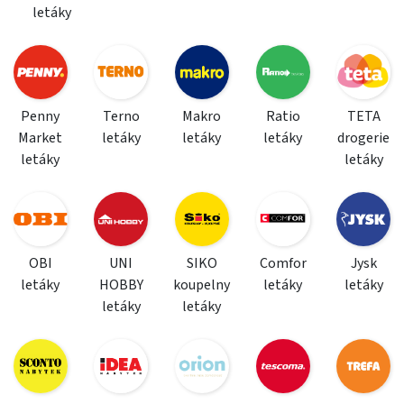
letáky
Penny
Terno
Makro
Ratio
TETA
Market
letáky
letáky
letáky
drogerie
letáky
letáky
OBI
UNI
SIKO
Comfor
Jysk
letáky
HOBBY
koupelny
letáky
letáky
letáky
letáky