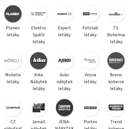
Planeo
Elektro
Expert
Fotolab
T.S.
letáky
Spáčil
letáky
letáky
Bohemia
letáky
letáky
Mobelix
Kika
Asko
Vesna
Breno
letáky
Nábytek
nábytek
letáky
koberce
letáky
letáky
letáky
CZ
Jamall
JENA-
Purtex
Trend
nábytkář
nábytek
NÁBYTEK
letáky
koberce