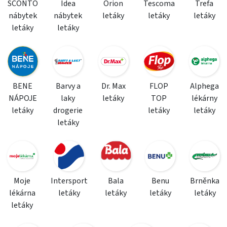
SCONTO
Idea
Orion
Tescoma
Trefa
nábytek
nábytek
letáky
letáky
letáky
letáky
letáky
BENE
Barvy a
Dr. Max
FLOP
Alphega
NÁPOJE
laky
letáky
TOP
lékárny
letáky
drogerie
letáky
letáky
letáky
Moje
Intersport
Bala
Benu
Brněnka
lékárna
letáky
letáky
letáky
letáky
letáky