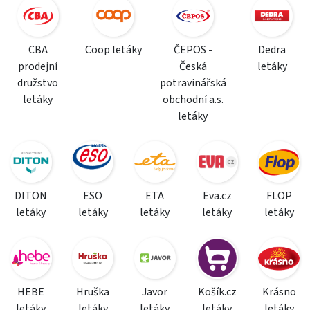
CBA
Coop letáky
ČEPOS -
Dedra
prodejní
Česká
letáky
družstvo
potravinářská
letáky
obchodní a.s.
letáky
DITON
ESO
ETA
Eva.cz
FLOP
letáky
letáky
letáky
letáky
letáky
HEBE
Hruška
Javor
Košík.cz
Krásno
letáky
letáky
letáky
letáky
letáky