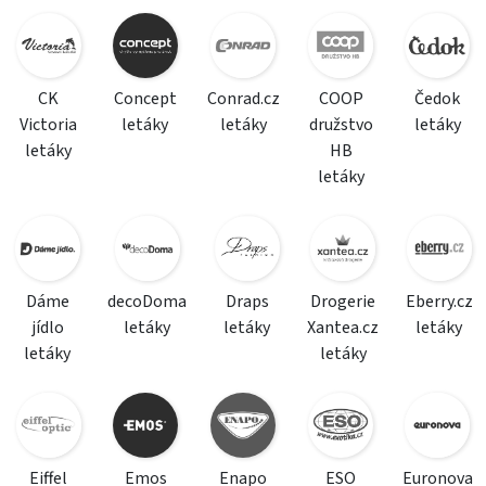
CK
Concept
Conrad.cz
COOP
Čedok
Victoria
letáky
letáky
družstvo
letáky
letáky
HB
letáky
Dáme
decoDoma
Draps
Drogerie
Eberry.cz
jídlo
letáky
letáky
Xantea.cz
letáky
letáky
letáky
Eiffel
Emos
Enapo
ESO
Euronova