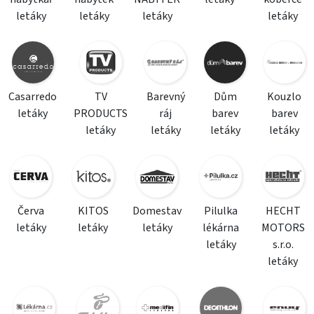
letáky
letáky
letáky
letáky
Casarredo
TV
Barevný
Dům
Kouzlo
letáky
PRODUCTS
ráj
barev
barev
letáky
letáky
letáky
letáky
Červa
KITOS
Domestav
Pilulka
HECHT
letáky
letáky
letáky
lékárna
MOTORS
letáky
s.r.o.
letáky