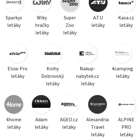
Sparkys
Wiky
Super
A.T.U
Kasa.cz
letáky
hračky
Zoo
letáky
letáky
letáky
letáky
Elvia-Pro
Knihy
Nakup-
4camping
letáky
Dobrovský
nabytek.cz
letáky
letáky
letáky
4home
Adam
AGEO.cz
Alexandria
ALPINE
letáky
letáky
letáky
Travel
PRO
letáky
letáky