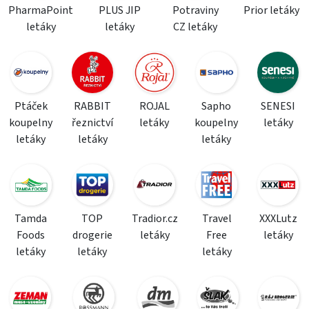
PharmaPoint
PLUS JIP
Potraviny
Prior letáky
letáky
letáky
CZ letáky
Ptáček
RABBIT
ROJAL
Sapho
SENESI
koupelny
řeznictví
letáky
koupelny
letáky
letáky
letáky
letáky
Tamda
TOP
Tradior.cz
Travel
XXXLutz
Foods
drogerie
letáky
Free
letáky
letáky
letáky
letáky