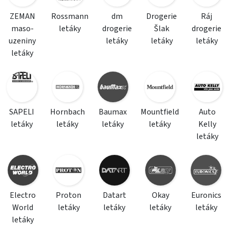
ZEMAN
Rossmann
dm
Drogerie
Ráj
maso-
letáky
drogerie
Šlak
drogerie
uzeniny
letáky
letáky
letáky
letáky
SAPELI
Hornbach
Baumax
Mountfield
Auto
letáky
letáky
letáky
letáky
Kelly
letáky
Electro
Proton
Datart
Okay
Euronics
World
letáky
letáky
letáky
letáky
letáky