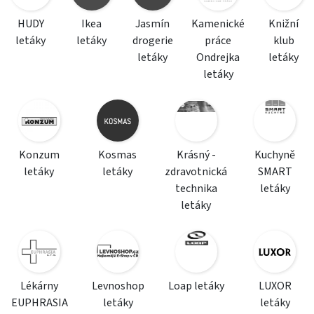
HUDY
Ikea
Jasmín
Kamenické
Knižní
letáky
letáky
drogerie
práce
klub
letáky
Ondrejka
letáky
letáky
Konzum
Kosmas
Krásný -
Kuchyně
letáky
letáky
zdravotnická
SMART
technika
letáky
letáky
Lékárny
Levnoshop
Loap letáky
LUXOR
EUPHRASIA
letáky
letáky