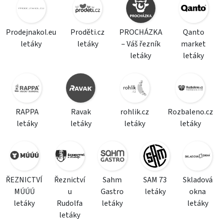
Prodejnakol.eu
Proděti.cz
PROCHÁZKA
Qanto
letáky
letáky
– Váš řezník
market
letáky
letáky
RAPPA
Ravak
rohlik.cz
Rozbaleno.cz
letáky
letáky
letáky
letáky
ŘEZNICTVÍ
Řeznictví
Sahm
SAM 73
Skladová
MÚÚÚ
u
Gastro
letáky
okna
letáky
Rudolfa
letáky
letáky
letáky