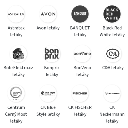
Astratex
Avon letáky
BANQUET
Black Red
letáky
letáky
White letáky
BobrElektro.cz
Bonprix
BonVeno
C&A letáky
letáky
letáky
letáky
Centrum
CK Blue
CK FISCHER
CK
Černý Most
Style letáky
letáky
Neckermann
letáky
letáky