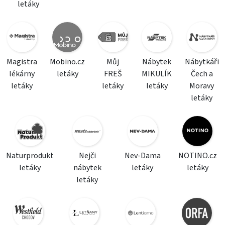
letáky
Magistra
Mobino.cz
Můj
Nábytek
Nábytkáři
lékárny
letáky
FREŠ
MIKULÍK
Čech a
letáky
letáky
letáky
Moravy
letáky
Naturprodukt
Nejči
Nev-Dama
NOTINO.cz
letáky
nábytek
letáky
letáky
letáky