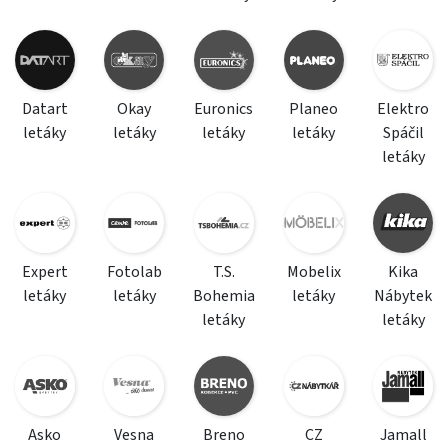
Datart
Okay
Euronics
Planeo
Elektro
letáky
letáky
letáky
letáky
Spáčil
letáky
Expert
Fotolab
T.S.
Mobelix
Kika
letáky
letáky
Bohemia
letáky
Nábytek
letáky
letáky
Asko
Vesna
Breno
CZ
Jamall