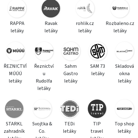
RAPPA
Ravak
rohlik.cz
Rozbaleno.cz
letáky
letáky
letáky
letáky
ŘEZNICTVÍ
Řeznictví
Sahm
SAM 73
Skladová
MÚÚÚ
u
Gastro
letáky
okna
letáky
Rudolfa
letáky
letáky
letáky
STARKL
Svojtka &
TEDi
TIP
Top shop
zahradník
Co.
letáky
travel
letáky