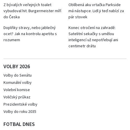
Z bývalých veřejných toalet
Oblíbená aku vrtačka Parkside
vybudoval hit. Burgermeister míří
má nástupce. Lidl ji teď nabízí za
do Česka
pár stovek
Doplňky stravy, nebo jablečný
Konec otročení na zahradě:
ocet? Jak na kontrolu apetitu s
Satelitní sekačky s umělou
rozumem
inteligencí už nepotřebují ani
centimetr drátu
VOLBY 2026
Volby do Senátu
Komunální volby
Volební komise
Voličský průkaz
Prezidentské volby
Volby do roku 2035
FOTBAL DNES