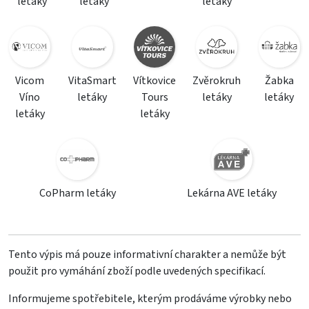
letáky
letáky
letáky
Vicom
VitaSmart
Vítkovice
Zvěrokruh
Žabka
Víno
letáky
Tours
letáky
letáky
letáky
letáky
CoPharm letáky
Lekárna AVE letáky
Tento výpis má pouze informativní charakter a nemůže být
použit pro vymáhání zboží podle uvedených specifikací.
Informujeme spotřebitele, kterým prodáváme výrobky nebo