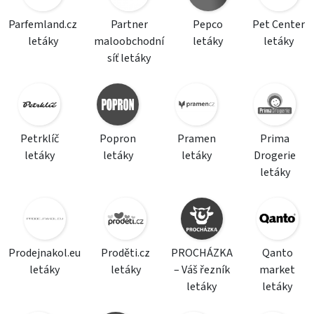
Parfemland.cz
Partner
Pepco
Pet Center
letáky
maloobchodní
letáky
letáky
síť letáky
Petrklíč
Popron
Pramen
Prima
letáky
letáky
letáky
Drogerie
letáky
Prodejnakol.eu
Proděti.cz
PROCHÁZKA
Qanto
letáky
letáky
– Váš řezník
market
letáky
letáky