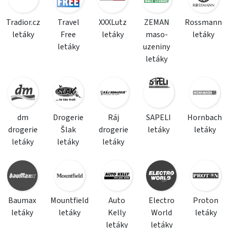
Tradior.cz
Travel
XXXLutz
ZEMAN
Rossmann
letáky
Free
letáky
maso-
letáky
letáky
uzeniny
letáky
dm
Drogerie
Ráj
SAPELI
Hornbach
drogerie
Šlak
drogerie
letáky
letáky
letáky
letáky
letáky
Baumax
Mountfield
Auto
Electro
Proton
letáky
letáky
Kelly
World
letáky
letáky
letáky