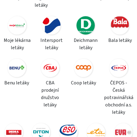
letáky
Moje lékárna
Intersport
Deichmann
Bala letáky
letáky
letáky
letáky
Benu letáky
CBA
Coop letáky
ČEPOS -
prodejní
Česká
družstvo
potravinářská
letáky
obchodní a.s.
letáky