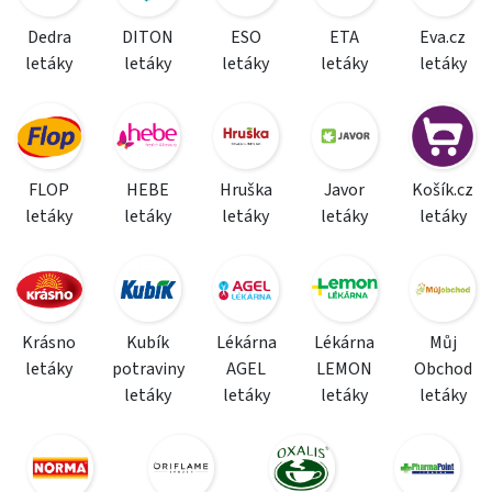
Dedra
DITON
ESO
ETA
Eva.cz
letáky
letáky
letáky
letáky
letáky
FLOP
HEBE
Hruška
Javor
Košík.cz
letáky
letáky
letáky
letáky
letáky
Krásno
Kubík
Lékárna
Lékárna
Můj
letáky
potraviny
AGEL
LEMON
Obchod
letáky
letáky
letáky
letáky