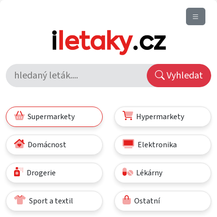
Vyhledat
Supermarkety
Hypermarkety
Domácnost
Elektronika
Drogerie
Lékárny
Sport a textil
Ostatní