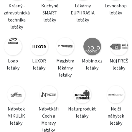
Krásný -
Kuchyně
Lékárny
Levnoshop
zdravotnická
SMART
EUPHRASIA
letáky
technika
letáky
letáky
letáky
Loap
LUXOR
Magistra
Mobino.cz
Můj FREŠ
letáky
letáky
lékárny
letáky
letáky
letáky
Nábytek
Nábytkáři
Naturprodukt
Nejči
MIKULÍK
Čech a
letáky
nábytek
letáky
Moravy
letáky
letáky