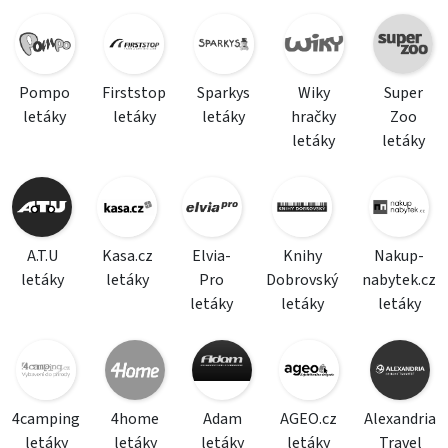
Pompo
Firststop
Sparkys
Wiky
Super
letáky
letáky
letáky
hračky
Zoo
letáky
letáky
A.T.U
Kasa.cz
Elvia-
Knihy
Nakup-
letáky
letáky
Pro
Dobrovský
nabytek.cz
letáky
letáky
letáky
4camping
4home
Adam
AGEO.cz
Alexandria
letáky
letáky
letáky
letáky
Travel