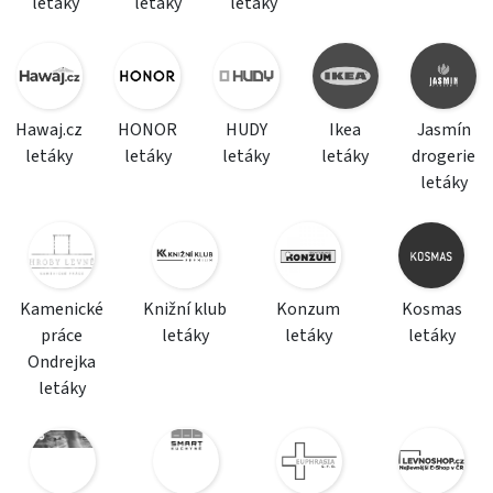
letáky
letáky
letáky
Hawaj.cz
HONOR
HUDY
Ikea
Jasmín
letáky
letáky
letáky
letáky
drogerie
letáky
Kamenické
Knižní klub
Konzum
Kosmas
práce
letáky
letáky
letáky
Ondrejka
letáky