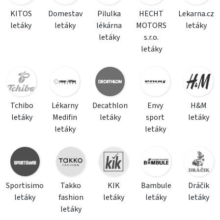
KITOS
Domestav
Pilulka
HECHT
Lekarna.cz
letáky
letáky
lékárna
MOTORS
letáky
letáky
s.r.o.
letáky
Tchibo
Lékarny
Decathlon
Envy
H&M
letáky
Medifin
letáky
sport
letáky
letáky
letáky
Sportisimo
Takko
KIK
Bambule
Dráčik
letáky
fashion
letáky
letáky
letáky
letáky