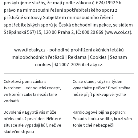
poskytujeme služby, že mají podle zákona č. 624/1992 Sb.
právo na mimosoudní řešení spotřebitelského sporu z
příslušné smlouvy. Subjektem mimosoudního řešení
spotřebitelských sporů je Česká obchodní inspekce, se sídlem
Štěpánská 567/15, 120 00 Praha 2, IČ: 000 20 869 (
www.coi.cz
).
www.iletaky.cz - pohodlné prohlížení akčních letáků
maloobchodních řetězců
|
Reklama
|
Cookies
|
Seznam
cookies
|
© 2007-2026 iLetaky.cz.
Cuketová pomazánka s
Co se stane, když na týden
tvarohem: Jednoduchý recept,
vynecháte pečivo? První změna
ve kterém cuketa nezůstane
může přijít překvapivě rychle
vodnatá
Dovolená v Egyptě vás může
Kardiologové bijí na poplach:
překvapit už první den. Některé
Pokud v horku sedíte, hrozí vám
situace ale vypadají hůř, než ve
tohle tiché nebezpečí!
skutečnosti jsou