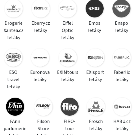
Drogerie
Eberry.cz
Eiffel
Emos
Enapo
Xantea.cz
letáky
Optic
letáky
letáky
letáky
letáky
ESO
Euronova
EXIMtours
EXIsport
Faberlic
travel
letáky
letáky
letáky
letáky
letáky
FAnn
Filson
FIRO-
Frosch
HABU.cz
parfumerie
Store
tour
letáky
letáky