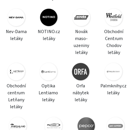
Nev-Dama
NOTINO.cz
Novák
Obchodní
letáky
letáky
maso-
Centrum
uzeniny
Chodov
letáky
letáky
Obchodní
Optika
Orfa
Palmknihy.cz
centrum
Lentiamo
nábytek
letáky
Letňany
letáky
letáky
letáky