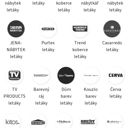
nábytek
letáky
koberce
nábytkář
nábytek
letáky
letáky
letáky
letáky
JENA-
Purtex
Trend
Casarredo
NÁBYTEK
letáky
koberce
letáky
letáky
letáky
TV
Barevný
Dům
Kouzlo
Červa
PRODUCTS
ráj
barev
barev
letáky
letáky
letáky
letáky
letáky