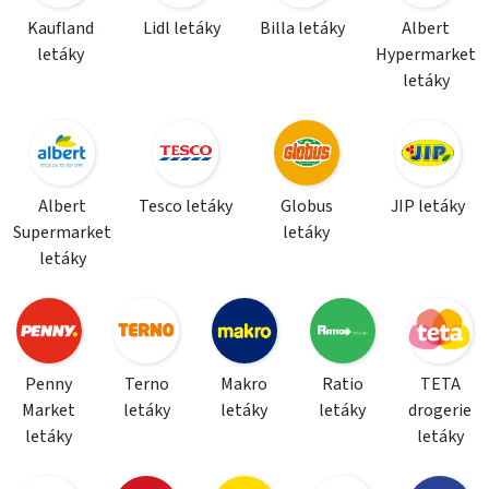
Kaufland
Lidl letáky
Billa letáky
Albert
letáky
Hypermarket
letáky
Albert
Tesco letáky
Globus
JIP letáky
Supermarket
letáky
letáky
Penny
Terno
Makro
Ratio
TETA
Market
letáky
letáky
letáky
drogerie
letáky
letáky