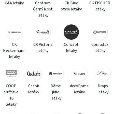
C&A letáky
Centrum
CK Blue
CK FISCHER
Černý Most
Style letáky
letáky
letáky
CK
CK Victoria
Concept
Conrad.cz
Neckermann
letáky
letáky
letáky
letáky
COOP
Čedok
Dáme
decoDoma
Draps
družstvo
letáky
jídlo
letáky
letáky
HB
letáky
letáky