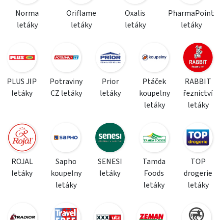
Norma
Oriflame
Oxalis
PharmaPoint
letáky
letáky
letáky
letáky
PLUS JIP
Potraviny
Prior
Ptáček
RABBIT
letáky
CZ letáky
letáky
koupelny
řeznictví
letáky
letáky
ROJAL
Sapho
SENESI
Tamda
TOP
letáky
koupelny
letáky
Foods
drogerie
letáky
letáky
letáky