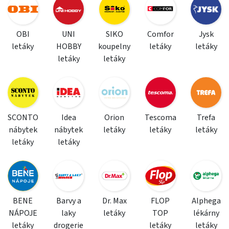
OBI
UNI
SIKO
Comfor
Jysk
letáky
HOBBY
koupelny
letáky
letáky
letáky
letáky
SCONTO
Idea
Orion
Tescoma
Trefa
nábytek
nábytek
letáky
letáky
letáky
letáky
letáky
BENE
Barvy a
Dr. Max
FLOP
Alphega
NÁPOJE
laky
letáky
TOP
lékárny
letáky
drogerie
letáky
letáky