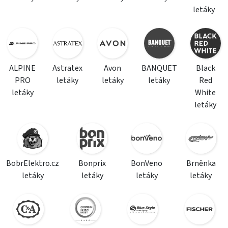
letáky
ALPINE
Astratex
Avon
BANQUET
Black
PRO
letáky
letáky
letáky
Red
letáky
White
letáky
BobrElektro.cz
Bonprix
BonVeno
Brněnka
letáky
letáky
letáky
letáky