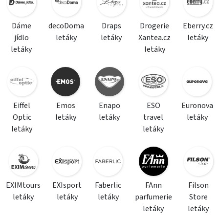
Dáme
decoDoma
Draps
Drogerie
Eberry.cz
jídlo
letáky
letáky
Xantea.cz
letáky
letáky
letáky
Eiffel
Emos
Enapo
ESO
Euronova
Optic
letáky
letáky
travel
letáky
letáky
letáky
EXIMtours
EXIsport
Faberlic
FAnn
Filson
letáky
letáky
letáky
parfumerie
Store
letáky
letáky