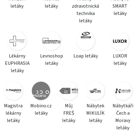
letáky
letáky
zdravotnická
SMART
technika
letáky
letáky
Lékárny
Levnoshop
Loap letáky
LUXOR
EUPHRASIA
letáky
letáky
letáky
Magistra
Mobino.cz
Můj
Nábytek
Nábytkáři
lékárny
letáky
FREŠ
MIKULÍK
Čech a
letáky
letáky
letáky
Moravy
letáky