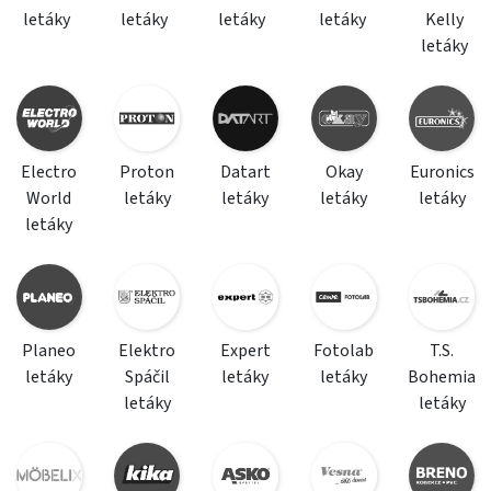
letáky
letáky
letáky
letáky
Kelly
letáky
Electro
Proton
Datart
Okay
Euronics
World
letáky
letáky
letáky
letáky
letáky
Planeo
Elektro
Expert
Fotolab
T.S.
letáky
Spáčil
letáky
letáky
Bohemia
letáky
letáky