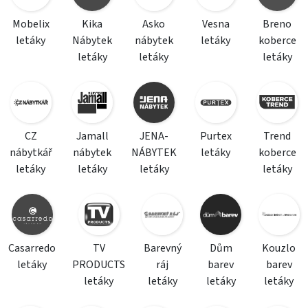
Mobelix
Kika
Asko
Vesna
Breno
letáky
Nábytek
nábytek
letáky
koberce
letáky
letáky
letáky
CZ
Jamall
JENA-
Purtex
Trend
nábytkář
nábytek
NÁBYTEK
letáky
koberce
letáky
letáky
letáky
letáky
Casarredo
TV
Barevný
Dům
Kouzlo
letáky
PRODUCTS
ráj
barev
barev
letáky
letáky
letáky
letáky