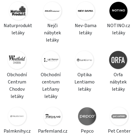
Naturprodukt
Nejči
Nev-Dama
NOTINO.cz
letáky
nábytek
letáky
letáky
letáky
Obchodní
Obchodní
Optika
Orfa
Centrum
centrum
Lentiamo
nábytek
Chodov
Letňany
letáky
letáky
letáky
letáky
Palmknihy.cz
Parfemland.cz
Pepco
Pet Center