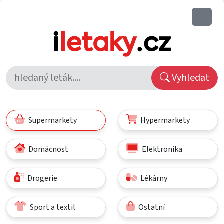
Vyhledat
Supermarkety
Hypermarkety
Domácnost
Elektronika
Drogerie
Lékárny
Sport a textil
Ostatní