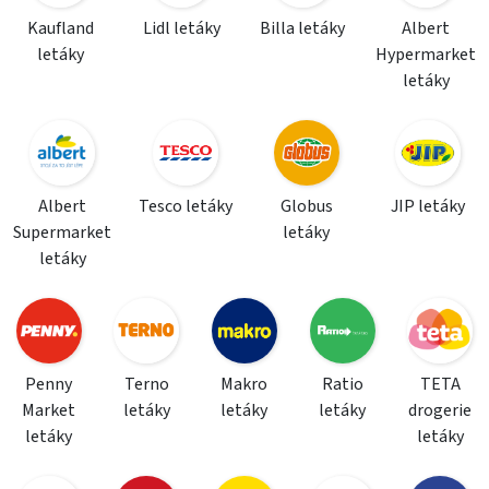
Kaufland
Lidl letáky
Billa letáky
Albert
letáky
Hypermarket
letáky
Albert
Tesco letáky
Globus
JIP letáky
Supermarket
letáky
letáky
Penny
Terno
Makro
Ratio
TETA
Market
letáky
letáky
letáky
drogerie
letáky
letáky