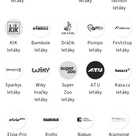
letáky
letáky
fashion
letáky
KIK
Bambule
Dráčik
Pompo
Firststop
letáky
letáky
letáky
letáky
letáky
Sparkys
Wiky
Super
A.T.U
Kasa.cz
letáky
hračky
Zoo
letáky
letáky
letáky
letáky
Elvia-Pro
Knihy
Nakup-
4camping