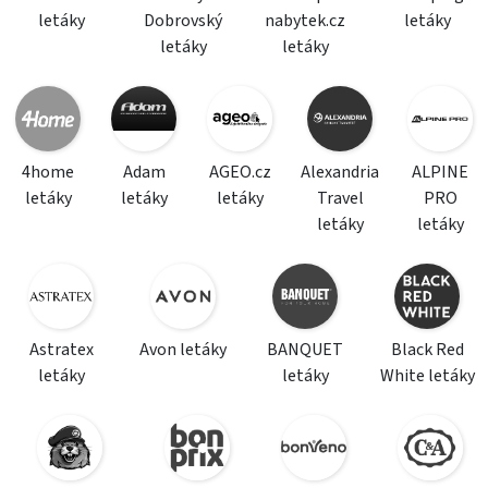
letáky
Dobrovský
nabytek.cz
letáky
letáky
letáky
4home
Adam
AGEO.cz
Alexandria
ALPINE
letáky
letáky
letáky
Travel
PRO
letáky
letáky
Astratex
Avon letáky
BANQUET
Black Red
letáky
letáky
White letáky