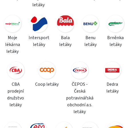
letáky
Moje
Intersport
Bala
Benu
Brněnka
lékárna
letáky
letáky
letáky
letáky
letáky
CBA
Coop letáky
ČEPOS -
Dedra
prodejní
Česká
letáky
družstvo
potravinářská
letáky
obchodní a.s.
letáky