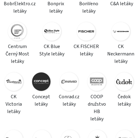
BobrElektro.cz
Bonprix
BonVeno
C&A letáky
letáky
letáky
letáky
Centrum
CK Blue
CK FISCHER
CK
Černý Most
Style letáky
letáky
Neckermann
letáky
letáky
CK
Concept
Conrad.cz
COOP
Čedok
Victoria
letáky
letáky
družstvo
letáky
letáky
HB
letáky