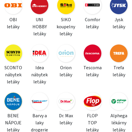
OBI
UNI
SIKO
Comfor
Jysk
letáky
HOBBY
koupelny
letáky
letáky
letáky
letáky
SCONTO
Idea
Orion
Tescoma
Trefa
nábytek
nábytek
letáky
letáky
letáky
letáky
letáky
BENE
Barvy a
Dr. Max
FLOP
Alphega
NÁPOJE
laky
letáky
TOP
lékárny
letáky
drogerie
letáky
letáky