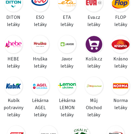
DITON
ESO
ETA
Eva.cz
FLOP
letáky
letáky
letáky
letáky
letáky
HEBE
Hruška
Javor
Košík.cz
Krásno
letáky
letáky
letáky
letáky
letáky
Kubík
Lékárna
Lékárna
Můj
Norma
potraviny
AGEL
LEMON
Obchod
letáky
letáky
letáky
letáky
letáky