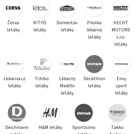
Červa
KITOS
Domestav
Pilulka
HECHT
letáky
letáky
letáky
lékárna
MOTORS
letáky
s.r.o.
letáky
Lekarna.cz
Tchibo
Lékarny
Decathlon
Envy
letáky
letáky
Medifin
letáky
sport
letáky
letáky
Deichmann
H&M letáky
Sportisimo
Takko