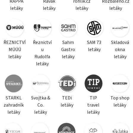
RAPPA
Ravak
rohlik.cz
Rozbaleno.cz
letáky
letáky
letáky
letáky
ŘEZNICTVÍ
Řeznictví
Sahm
SAM 73
Skladová
MÚÚÚ
u
Gastro
letáky
okna
letáky
Rudolfa
letáky
letáky
letáky
STARKL
Svojtka &
TEDi
TIP
Top shop
zahradník
Co.
letáky
travel
letáky
letáky
letáky
letáky