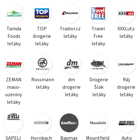
Tamda
TOP
Tradior.cz
Travel
XXXLutz
Foods
drogerie
letáky
Free
letáky
letáky
letáky
letáky
ZEMAN
Rossmann
dm
Drogerie
Ráj
maso-
letáky
drogerie
Šlak
drogerie
uzeniny
letáky
letáky
letáky
letáky
SAPELI
Hornbach
Baumax
Mountfield
Auto