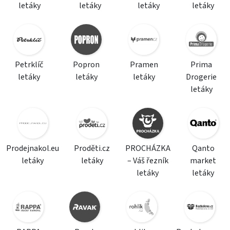
letáky
letáky
letáky
letáky
Petrklíč
Popron
Pramen
Prima
letáky
letáky
letáky
Drogerie
letáky
Prodejnakol.eu
Proděti.cz
PROCHÁZKA
Qanto
letáky
letáky
– Váš řezník
market
letáky
letáky