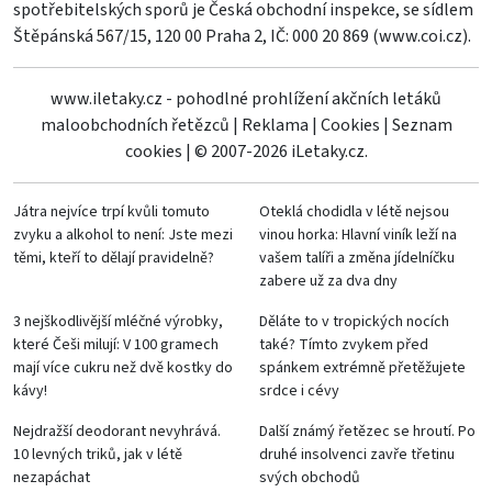
spotřebitelských sporů je Česká obchodní inspekce, se sídlem
Štěpánská 567/15, 120 00 Praha 2, IČ: 000 20 869 (
www.coi.cz
).
www.iletaky.cz - pohodlné prohlížení akčních letáků
maloobchodních řetězců
|
Reklama
|
Cookies
|
Seznam
cookies
|
© 2007-2026 iLetaky.cz.
Játra nejvíce trpí kvůli tomuto
Oteklá chodidla v létě nejsou
zvyku a alkohol to není: Jste mezi
vinou horka: Hlavní viník leží na
těmi, kteří to dělají pravidelně?
vašem talíři a změna jídelníčku
zabere už za dva dny
3 nejškodlivější mléčné výrobky,
Děláte to v tropických nocích
které Češi milují: V 100 gramech
také? Tímto zvykem před
mají více cukru než dvě kostky do
spánkem extrémně přetěžujete
kávy!
srdce i cévy
Nejdražší deodorant nevyhrává.
Další známý řetězec se hroutí. Po
10 levných triků, jak v létě
druhé insolvenci zavře třetinu
nezapáchat
svých obchodů