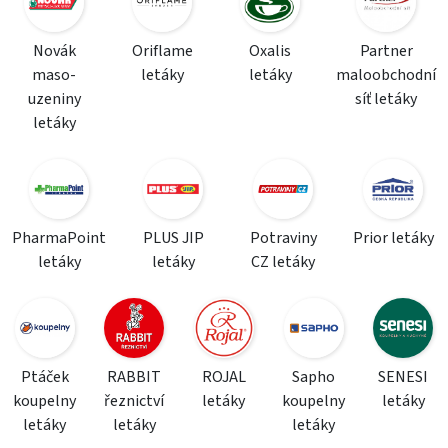
Novák
Oriflame
Oxalis
Partner
maso-
letáky
letáky
maloobchodní
uzeniny
síť letáky
letáky
PharmaPoint
PLUS JIP
Potraviny
Prior letáky
letáky
letáky
CZ letáky
Ptáček
RABBIT
ROJAL
Sapho
SENESI
koupelny
řeznictví
letáky
koupelny
letáky
letáky
letáky
letáky