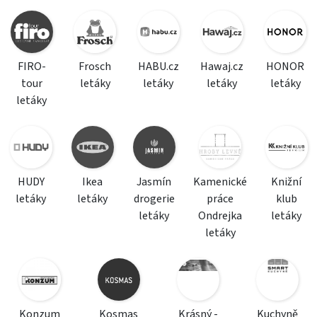
FIRO-
Frosch
HABU.cz
Hawaj.cz
HONOR
tour
letáky
letáky
letáky
letáky
letáky
HUDY
Ikea
Jasmín
Kamenické
Knižní
letáky
letáky
drogerie
práce
klub
letáky
Ondrejka
letáky
letáky
Konzum
Kosmas
Krásný -
Kuchyně