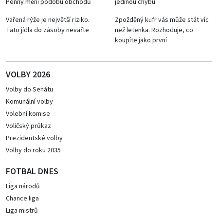
Penny mění podobu obchodů
jedinou chybu
Vařená rýže je největší riziko.
Zpožděný kufr vás může stát víc
Tato jídla do zásoby nevařte
než letenka. Rozhoduje, co
koupíte jako první
VOLBY 2026
Volby do Senátu
Komunální volby
Volební komise
Voličský průkaz
Prezidentské volby
Volby do roku 2035
FOTBAL DNES
Liga národů
Chance liga
Liga mistrů