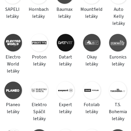
SAPELI
Hornbach
Baumax
Mountfield
Auto
letáky
letáky
letáky
letáky
Kelly
letáky
Electro
Proton
Datart
Okay
Euronics
World
letáky
letáky
letáky
letáky
letáky
Planeo
Elektro
Expert
Fotolab
T.S.
letáky
Spáčil
letáky
letáky
Bohemia
letáky
letáky