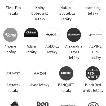
Elvia-Pro
Knihy
Nakup-
4camping
letáky
Dobrovský
nabytek.cz
letáky
letáky
letáky
4home
Adam
AGEO.cz
Alexandria
ALPINE
letáky
letáky
letáky
Travel
PRO
letáky
letáky
Astratex
Avon letáky
BANQUET
Black Red
letáky
letáky
White letáky