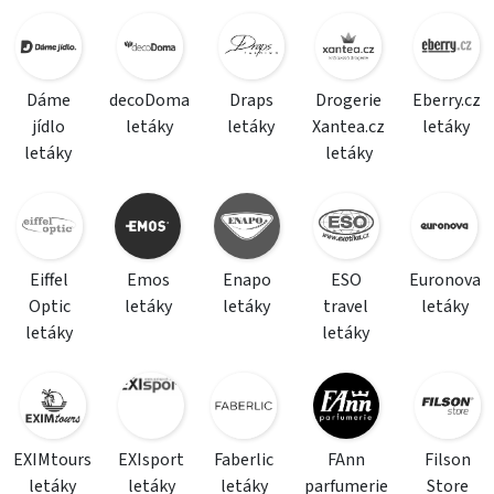
Dáme
decoDoma
Draps
Drogerie
Eberry.cz
jídlo
letáky
letáky
Xantea.cz
letáky
letáky
letáky
Eiffel
Emos
Enapo
ESO
Euronova
Optic
letáky
letáky
travel
letáky
letáky
letáky
EXIMtours
EXIsport
Faberlic
FAnn
Filson
letáky
letáky
letáky
parfumerie
Store