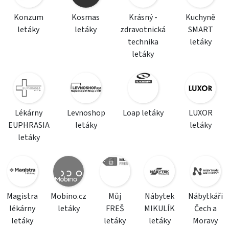
Konzum
Kosmas
Krásný -
Kuchyně
letáky
letáky
zdravotnická
SMART
technika
letáky
letáky
Lékárny
Levnoshop
Loap letáky
LUXOR
EUPHRASIA
letáky
letáky
letáky
Magistra
Mobino.cz
Můj
Nábytek
Nábytkáři
lékárny
letáky
FREŠ
MIKULÍK
Čech a
letáky
letáky
letáky
Moravy