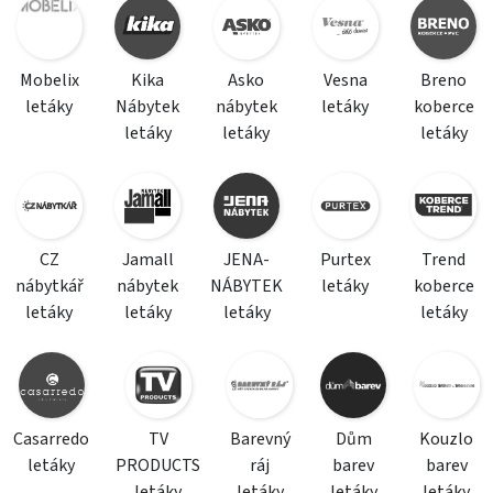
Mobelix
Kika
Asko
Vesna
Breno
letáky
Nábytek
nábytek
letáky
koberce
letáky
letáky
letáky
CZ
Jamall
JENA-
Purtex
Trend
nábytkář
nábytek
NÁBYTEK
letáky
koberce
letáky
letáky
letáky
letáky
Casarredo
TV
Barevný
Dům
Kouzlo
letáky
PRODUCTS
ráj
barev
barev
letáky
letáky
letáky
letáky