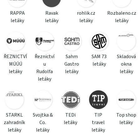
RAPPA
Ravak
rohlik.cz
Rozbaleno.cz
letáky
letáky
letáky
letáky
ŘEZNICTVÍ
Řeznictví
Sahm
SAM 73
Skladová
MÚÚÚ
u
Gastro
letáky
okna
letáky
Rudolfa
letáky
letáky
letáky
STARKL
Svojtka &
TEDi
TIP
Top shop
zahradník
Co.
letáky
travel
letáky
letáky
letáky
letáky