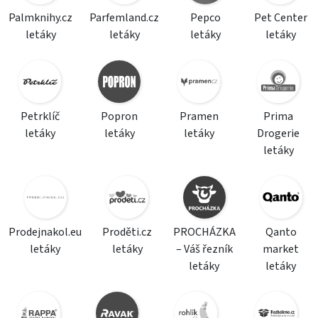
Palmknihy.cz
Parfemland.cz
Pepco
Pet Center
letáky
letáky
letáky
letáky
Petrklíč
Popron
Pramen
Prima
letáky
letáky
letáky
Drogerie
letáky
Prodejnakol.eu
Proděti.cz
PROCHÁZKA
Qanto
letáky
letáky
– Váš řezník
market
letáky
letáky