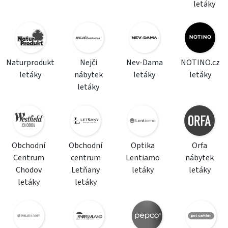
letáky
Naturprodukt
Nejči
Nev-Dama
NOTINO.cz
letáky
nábytek
letáky
letáky
letáky
Obchodní
Obchodní
Optika
Orfa
Centrum
centrum
Lentiamo
nábytek
Chodov
Letňany
letáky
letáky
letáky
letáky