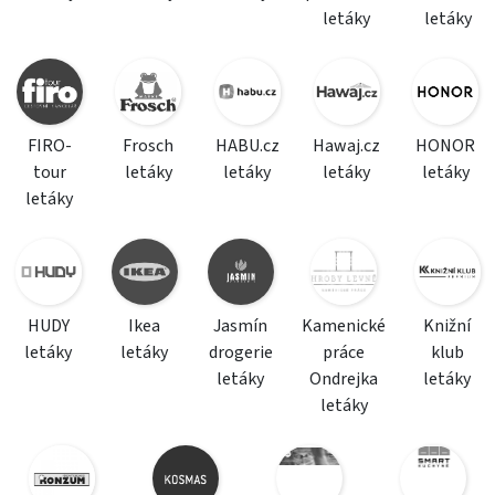
letáky
letáky
FIRO-
Frosch
HABU.cz
Hawaj.cz
HONOR
tour
letáky
letáky
letáky
letáky
letáky
HUDY
Ikea
Jasmín
Kamenické
Knižní
letáky
letáky
drogerie
práce
klub
letáky
Ondrejka
letáky
letáky