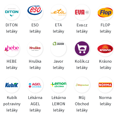
DITON
ESO
ETA
Eva.cz
FLOP
letáky
letáky
letáky
letáky
letáky
HEBE
Hruška
Javor
Košík.cz
Krásno
letáky
letáky
letáky
letáky
letáky
Kubík
Lékárna
Lékárna
Můj
Norma
potraviny
AGEL
LEMON
Obchod
letáky
letáky
letáky
letáky
letáky