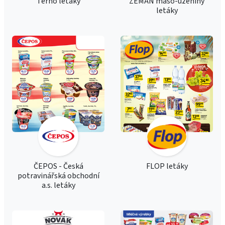
Terno letáky
ZEMAN maso-uzeniny
letáky
ČEPOS - Česká
FLOP letáky
potravinářská obchodní
a.s. letáky