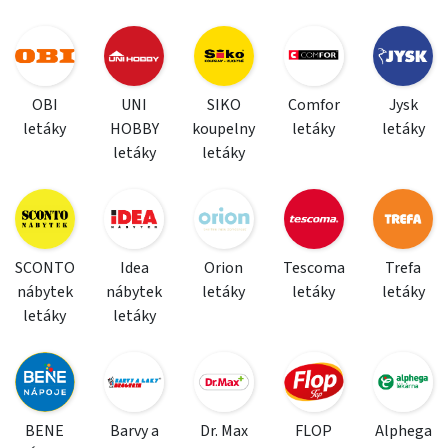
OBI
UNI
SIKO
Comfor
Jysk
letáky
HOBBY
koupelny
letáky
letáky
letáky
letáky
SCONTO
Idea
Orion
Tescoma
Trefa
nábytek
nábytek
letáky
letáky
letáky
letáky
letáky
BENE
Barvy a
Dr. Max
FLOP
Alphega