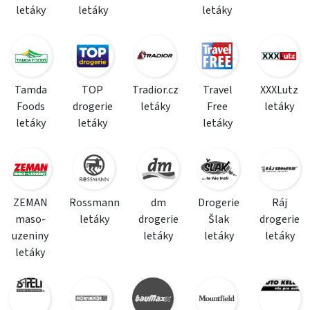
letáky
letáky
letáky
Tamda
TOP
Tradior.cz
Travel
XXXLutz
Foods
drogerie
letáky
Free
letáky
letáky
letáky
letáky
ZEMAN
Rossmann
dm
Drogerie
Ráj
maso-
letáky
drogerie
Šlak
drogerie
uzeniny
letáky
letáky
letáky
letáky