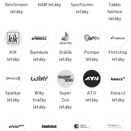
Deichmann
H&M letáky
Sportisimo
Takko
letáky
letáky
fashion
letáky
KIK
Bambule
Dráčik
Pompo
Firststop
letáky
letáky
letáky
letáky
letáky
Sparkys
Wiky
Super
A.T.U
Kasa.cz
letáky
hračky
Zoo
letáky
letáky
letáky
letáky