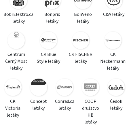
BobrElektro.cz
Bonprix
BonVeno
C&A letáky
letáky
letáky
letáky
Centrum
CK Blue
CK FISCHER
CK
Černý Most
Style letáky
letáky
Neckermann
letáky
letáky
CK
Concept
Conrad.cz
COOP
Čedok
Victoria
letáky
letáky
družstvo
letáky
letáky
HB
letáky