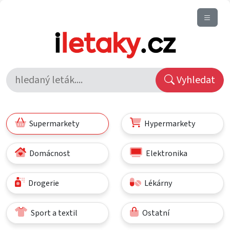
Vyhledat
Supermarkety
Hypermarkety
Domácnost
Elektronika
Drogerie
Lékárny
Sport a textil
Ostatní