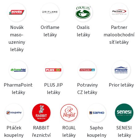
Novák
Oriflame
Oxalis
Partner
maso-
letáky
letáky
maloobchodní
uzeniny
síť letáky
letáky
PharmaPoint
PLUS JIP
Potraviny
Prior letáky
letáky
letáky
CZ letáky
Ptáček
RABBIT
ROJAL
Sapho
SENESI
koupelny
řeznictví
letáky
koupelny
letáky