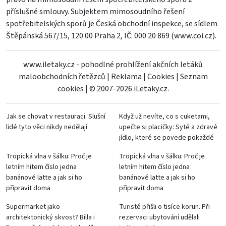
příslušné smlouvy. Subjektem mimosoudního řešení
spotřebitelských sporů je Česká obchodní inspekce, se sídlem
Štěpánská 567/15, 120 00 Praha 2, IČ: 000 20 869 (
www.coi.cz
).
www.iletaky.cz - pohodlné prohlížení akčních letáků
maloobchodních řetězců
|
Reklama
|
Cookies
|
Seznam
cookies
|
© 2007-2026 iLetaky.cz.
Jak se chovat v restauraci: Slušní
Když už nevíte, co s cuketami,
lidé tyto věci nikdy nedělají
upečte si placičky: Syté a zdravé
jídlo, které se povede pokaždé
Tropická vlna v šálku: Proč je
Tropická vlna v šálku: Proč je
letním hitem číslo jedna
letním hitem číslo jedna
banánové latte a jak si ho
banánové latte a jak si ho
připravit doma
připravit doma
Supermarket jako
Turisté přišli o tisíce korun. Při
architektonický skvost? Billa i
rezervaci ubytování udělali