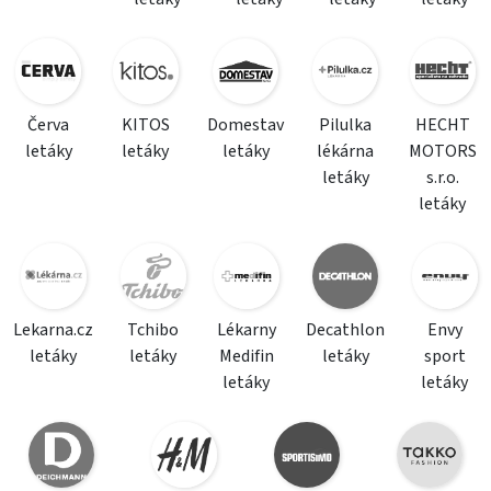
Červa
KITOS
Domestav
Pilulka
HECHT
letáky
letáky
letáky
lékárna
MOTORS
letáky
s.r.o.
letáky
Lekarna.cz
Tchibo
Lékarny
Decathlon
Envy
letáky
letáky
Medifin
letáky
sport
letáky
letáky