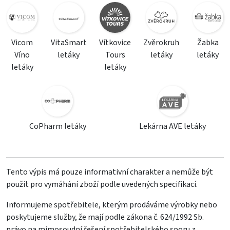
Vicom
VitaSmart
Vítkovice
Zvěrokruh
Žabka
Víno
letáky
Tours
letáky
letáky
letáky
letáky
CoPharm letáky
Lekárna AVE letáky
Tento výpis má pouze informativní charakter a nemůže být
použit pro vymáhání zboží podle uvedených specifikací.
Informujeme spotřebitele, kterým prodáváme výrobky nebo
poskytujeme služby, že mají podle zákona č. 624/1992 Sb.
právo na mimosoudní řešení spotřebitelského sporu z