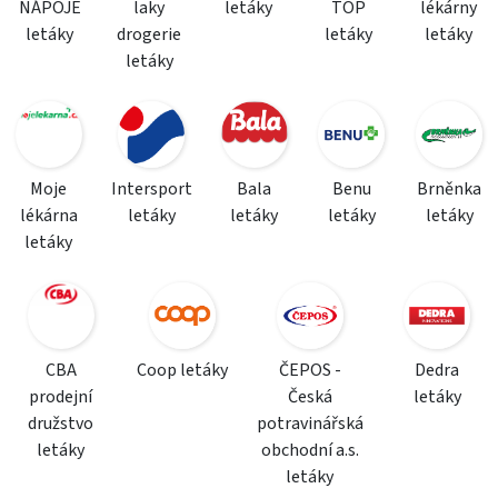
NÁPOJE
laky
letáky
TOP
lékárny
letáky
drogerie
letáky
letáky
letáky
Moje
Intersport
Bala
Benu
Brněnka
lékárna
letáky
letáky
letáky
letáky
letáky
CBA
Coop letáky
ČEPOS -
Dedra
prodejní
Česká
letáky
družstvo
potravinářská
letáky
obchodní a.s.
letáky