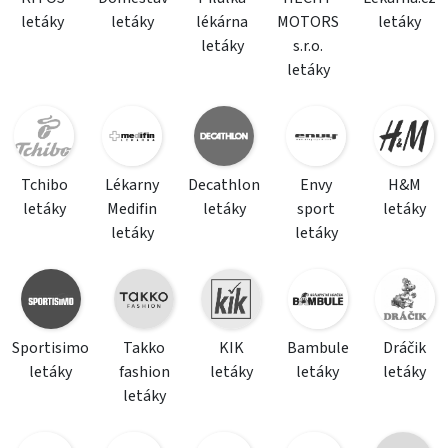
letáky
letáky
lékárna
MOTORS
letáky
letáky
s.r.o.
letáky
Tchibo
Lékarny
Decathlon
Envy
H&M
letáky
Medifin
letáky
sport
letáky
letáky
letáky
Sportisimo
Takko
KIK
Bambule
Dráčik
letáky
fashion
letáky
letáky
letáky
letáky