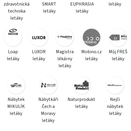
zdravotnická
SMART
EUPHRASIA
letáky
technika
letáky
letáky
letáky
Loap
LUXOR
Magistra
Mobino.cz
Můj FREŠ
letáky
letáky
lékárny
letáky
letáky
letáky
Nábytek
Nábytkáři
Naturprodukt
Nejči
MIKULÍK
Čech a
letáky
nábytek
letáky
Moravy
letáky
letáky