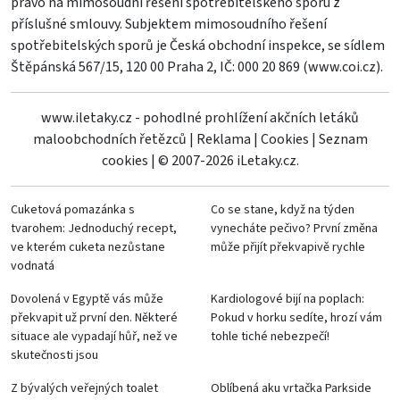
právo na mimosoudní řešení spotřebitelského sporu z
příslušné smlouvy. Subjektem mimosoudního řešení
spotřebitelských sporů je Česká obchodní inspekce, se sídlem
Štěpánská 567/15, 120 00 Praha 2, IČ: 000 20 869 (
www.coi.cz
).
www.iletaky.cz - pohodlné prohlížení akčních letáků
maloobchodních řetězců
|
Reklama
|
Cookies
|
Seznam
cookies
|
© 2007-2026 iLetaky.cz.
Cuketová pomazánka s
Co se stane, když na týden
tvarohem: Jednoduchý recept,
vynecháte pečivo? První změna
ve kterém cuketa nezůstane
může přijít překvapivě rychle
vodnatá
Dovolená v Egyptě vás může
Kardiologové bijí na poplach:
překvapit už první den. Některé
Pokud v horku sedíte, hrozí vám
situace ale vypadají hůř, než ve
tohle tiché nebezpečí!
skutečnosti jsou
Z bývalých veřejných toalet
Oblíbená aku vrtačka Parkside