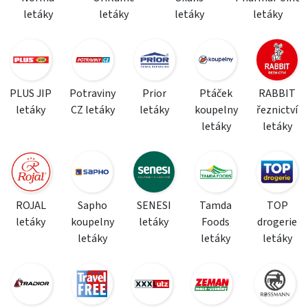
letáky
letáky
letáky
letáky
PLUS JIP
Potraviny
Prior
Ptáček
RABBIT
letáky
CZ letáky
letáky
koupelny
řeznictví
letáky
letáky
ROJAL
Sapho
SENESI
Tamda
TOP
letáky
koupelny
letáky
Foods
drogerie
letáky
letáky
letáky