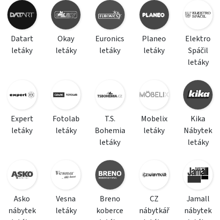
Datart
Okay
Euronics
Planeo
Elektro
letáky
letáky
letáky
letáky
Spáčil
letáky
Expert
Fotolab
T.S.
Mobelix
Kika
letáky
letáky
Bohemia
letáky
Nábytek
letáky
letáky
Asko
Vesna
Breno
CZ
Jamall
nábytek
letáky
koberce
nábytkář
nábytek