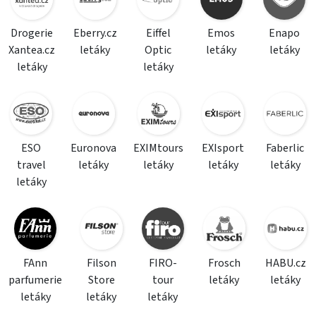
Drogerie
Eberry.cz
Eiffel
Emos
Enapo
Xantea.cz
letáky
Optic
letáky
letáky
letáky
letáky
ESO
Euronova
EXIMtours
EXIsport
Faberlic
travel
letáky
letáky
letáky
letáky
letáky
FAnn
Filson
FIRO-
Frosch
HABU.cz
parfumerie
Store
tour
letáky
letáky
letáky
letáky
letáky