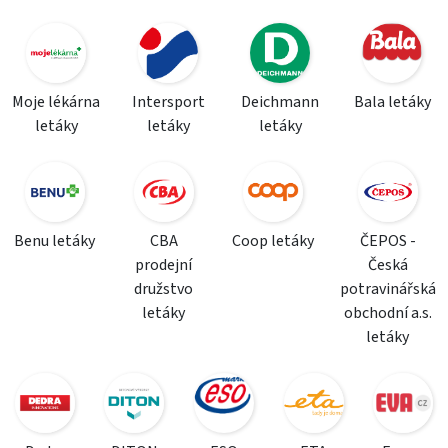
Moje lékárna
Intersport
Deichmann
Bala letáky
letáky
letáky
letáky
Benu letáky
CBA
Coop letáky
ČEPOS -
prodejní
Česká
družstvo
potravinářská
letáky
obchodní a.s.
letáky