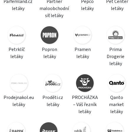
Parfemland.cz
Partner
Pepco
Pet Center
letáky
maloobchodní
letáky
letáky
síť letáky
Petrklíč
Popron
Pramen
Prima
letáky
letáky
letáky
Drogerie
letáky
Prodejnakol.eu
Proděti.cz
PROCHÁZKA
Qanto
letáky
letáky
– Váš řezník
market
letáky
letáky