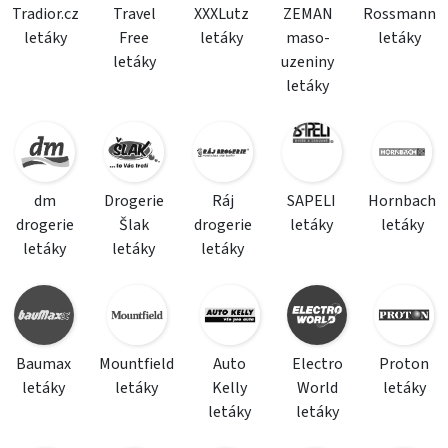
Tradior.cz
Travel
XXXLutz
ZEMAN
Rossmann
letáky
Free
letáky
maso-
letáky
letáky
uzeniny
letáky
dm
Drogerie
Ráj
SAPELI
Hornbach
drogerie
Šlak
drogerie
letáky
letáky
letáky
letáky
letáky
Baumax
Mountfield
Auto
Electro
Proton
letáky
letáky
Kelly
World
letáky
letáky
letáky