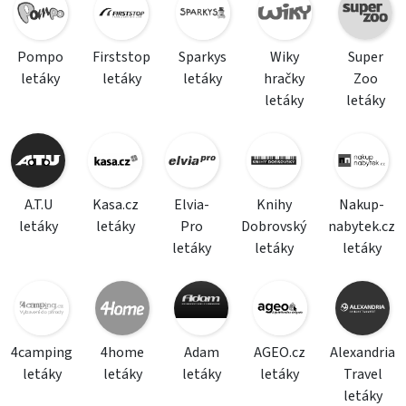
Pompo
Firststop
Sparkys
Wiky
Super
letáky
letáky
letáky
hračky
Zoo
letáky
letáky
A.T.U
Kasa.cz
Elvia-
Knihy
Nakup-
letáky
letáky
Pro
Dobrovský
nabytek.cz
letáky
letáky
letáky
4camping
4home
Adam
AGEO.cz
Alexandria
letáky
letáky
letáky
letáky
Travel
letáky