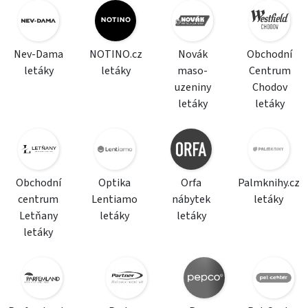
Nev-Dama
NOTINO.cz
Novák
Obchodní
letáky
letáky
maso-
Centrum
uzeniny
Chodov
letáky
letáky
Obchodní
Optika
Orfa
Palmknihy.cz
centrum
Lentiamo
nábytek
letáky
Letňany
letáky
letáky
letáky