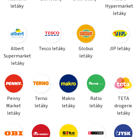
letáky
Hypermarket
letáky
Albert
Tesco letáky
Globus
JIP letáky
Supermarket
letáky
letáky
Penny
Terno
Makro
Ratio
TETA
Market
letáky
letáky
letáky
drogerie
letáky
letáky