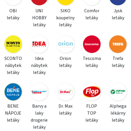
OBI
UNI
SIKO
Comfor
Jysk
letáky
HOBBY
koupelny
letáky
letáky
letáky
letáky
SCONTO
Idea
Orion
Tescoma
Trefa
nábytek
nábytek
letáky
letáky
letáky
letáky
letáky
BENE
Barvy a
Dr. Max
FLOP
Alphega
NÁPOJE
laky
letáky
TOP
lékárny
letáky
drogerie
letáky
letáky
letáky