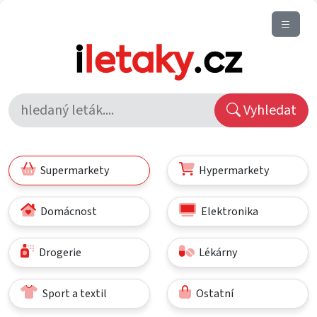
Vyhledat
Supermarkety
Hypermarkety
Domácnost
Elektronika
Drogerie
Lékárny
Sport a textil
Ostatní