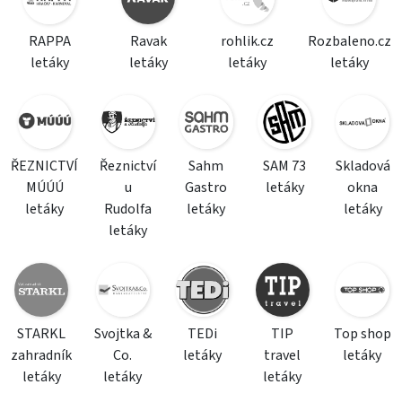
RAPPA
Ravak
rohlik.cz
Rozbaleno.cz
letáky
letáky
letáky
letáky
ŘEZNICTVÍ
Řeznictví
Sahm
SAM 73
Skladová
MÚÚÚ
u
Gastro
letáky
okna
letáky
Rudolfa
letáky
letáky
letáky
STARKL
Svojtka &
TEDi
TIP
Top shop
zahradník
Co.
letáky
travel
letáky
letáky
letáky
letáky