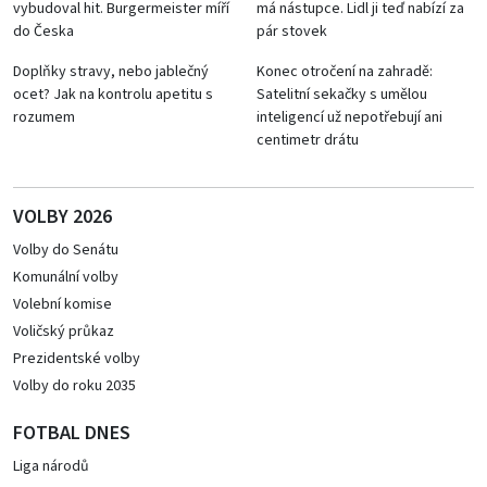
vybudoval hit. Burgermeister míří
má nástupce. Lidl ji teď nabízí za
do Česka
pár stovek
Doplňky stravy, nebo jablečný
Konec otročení na zahradě:
ocet? Jak na kontrolu apetitu s
Satelitní sekačky s umělou
rozumem
inteligencí už nepotřebují ani
centimetr drátu
VOLBY 2026
Volby do Senátu
Komunální volby
Volební komise
Voličský průkaz
Prezidentské volby
Volby do roku 2035
FOTBAL DNES
Liga národů