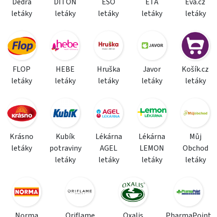
Dedra
DITON
ESO
ETA
Eva.cz
letáky
letáky
letáky
letáky
letáky
FLOP
HEBE
Hruška
Javor
Košík.cz
letáky
letáky
letáky
letáky
letáky
Krásno
Kubík
Lékárna
Lékárna
Můj
letáky
potraviny
AGEL
LEMON
Obchod
letáky
letáky
letáky
letáky
Norma
Oriflame
Oxalis
PharmaPoint