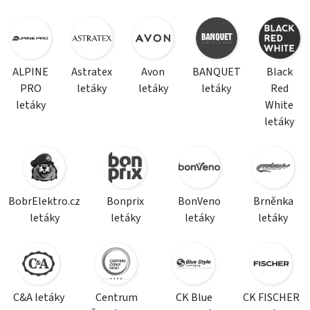
ALPINE
Astratex
Avon
BANQUET
Black
PRO
letáky
letáky
letáky
Red
letáky
White
letáky
BobrElektro.cz
Bonprix
BonVeno
Brněnka
letáky
letáky
letáky
letáky
C&A letáky
Centrum
CK Blue
CK FISCHER