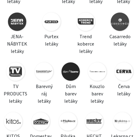
letáky
letáky
letáky
letáky
JENA-
Purtex
Trend
Casarredo
NÁBYTEK
letáky
koberce
letáky
letáky
letáky
TV
Barevný
Dům
Kouzlo
Červa
PRODUCTS
ráj
barev
barev
letáky
letáky
letáky
letáky
letáky
KITOS
Domestav
Pilulka
HECHT
Lekarna.cz