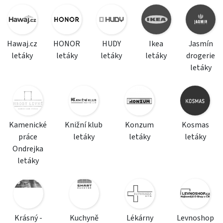
Hawaj.cz
HONOR
HUDY
Ikea
Jasmín
letáky
letáky
letáky
letáky
drogerie
letáky
Kamenické
Knižní klub
Konzum
Kosmas
práce
letáky
letáky
letáky
Ondrejka
letáky
Krásný -
Kuchyně
Lékárny
Levnoshop