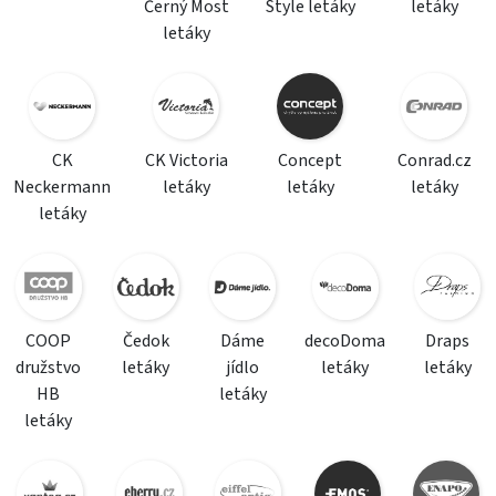
Černý Most
Style letáky
letáky
letáky
CK
CK Victoria
Concept
Conrad.cz
Neckermann
letáky
letáky
letáky
letáky
COOP
Čedok
Dáme
decoDoma
Draps
družstvo
letáky
jídlo
letáky
letáky
HB
letáky
letáky