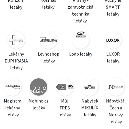
Konzum
Kosmas
Krásný -
Kuchyně
letáky
letáky
zdravotnická
SMART
technika
letáky
letáky
Lékárny
Levnoshop
Loap letáky
LUXOR
EUPHRASIA
letáky
letáky
letáky
Magistra
Mobino.cz
Můj
Nábytek
Nábytkáři
lékárny
letáky
FREŠ
MIKULÍK
Čech a
letáky
letáky
letáky
Moravy
letáky