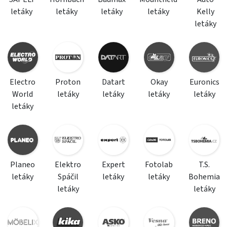
letáky
letáky
letáky
letáky
Kelly
letáky
Electro
Proton
Datart
Okay
Euronics
World
letáky
letáky
letáky
letáky
letáky
Planeo
Elektro
Expert
Fotolab
T.S.
letáky
Spáčil
letáky
letáky
Bohemia
letáky
letáky