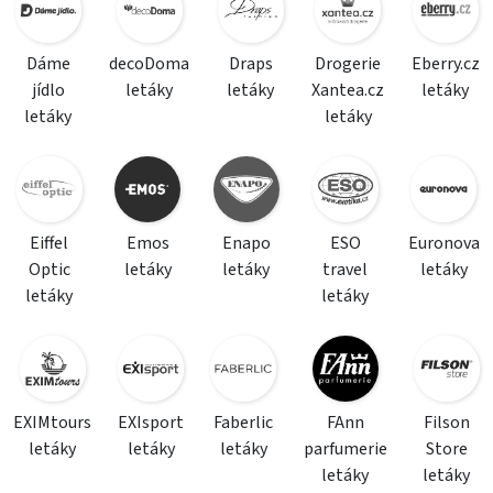
Dáme
decoDoma
Draps
Drogerie
Eberry.cz
jídlo
letáky
letáky
Xantea.cz
letáky
letáky
letáky
Eiffel
Emos
Enapo
ESO
Euronova
Optic
letáky
letáky
travel
letáky
letáky
letáky
EXIMtours
EXIsport
Faberlic
FAnn
Filson
letáky
letáky
letáky
parfumerie
Store
letáky
letáky