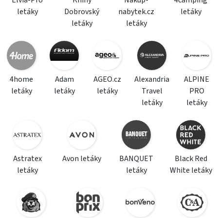
Elvia-Pro
Knihy
Nakup-
4camping
letáky
Dobrovský
nabytek.cz
letáky
letáky
letáky
4home
Adam
AGEO.cz
Alexandria
ALPINE
letáky
letáky
letáky
Travel
PRO
letáky
letáky
Astratex
Avon letáky
BANQUET
Black Red
letáky
letáky
White letáky