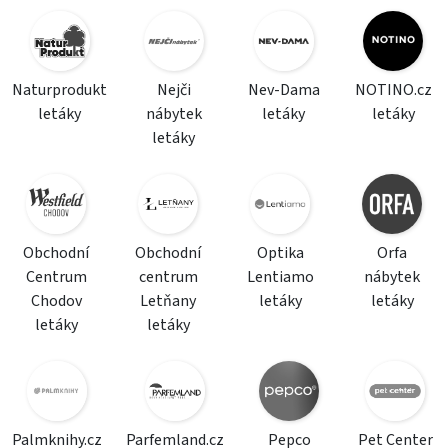
Naturprodukt
Nejči
Nev-Dama
NOTINO.cz
letáky
nábytek
letáky
letáky
letáky
Obchodní
Obchodní
Optika
Orfa
Centrum
centrum
Lentiamo
nábytek
Chodov
Letňany
letáky
letáky
letáky
letáky
Palmknihy.cz
Parfemland.cz
Pepco
Pet Center