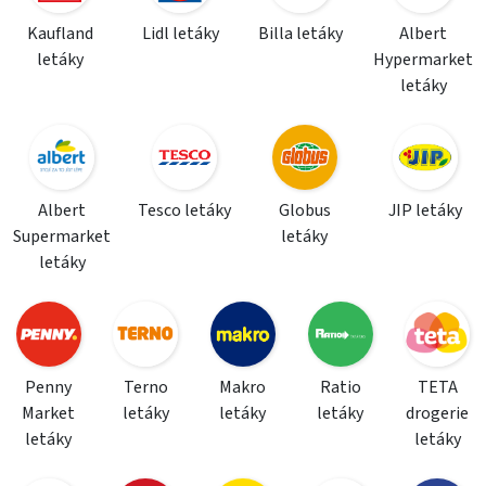
Kaufland
Lidl letáky
Billa letáky
Albert
letáky
Hypermarket
letáky
Albert
Tesco letáky
Globus
JIP letáky
Supermarket
letáky
letáky
Penny
Terno
Makro
Ratio
TETA
Market
letáky
letáky
letáky
drogerie
letáky
letáky