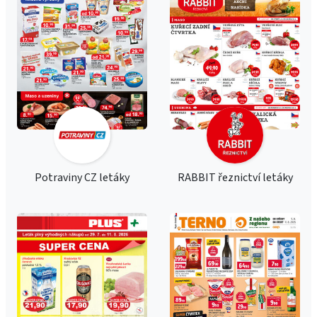
Potraviny CZ letáky
RABBIT řeznictví letáky