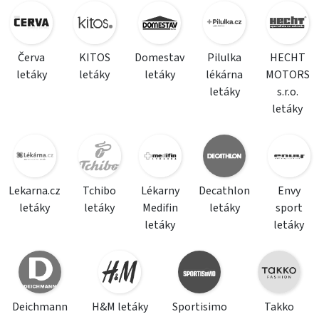
Červa
KITOS
Domestav
Pilulka
HECHT
letáky
letáky
letáky
lékárna
MOTORS
letáky
s.r.o.
letáky
Lekarna.cz
Tchibo
Lékarny
Decathlon
Envy
letáky
letáky
Medifin
letáky
sport
letáky
letáky
Deichmann
H&M letáky
Sportisimo
Takko