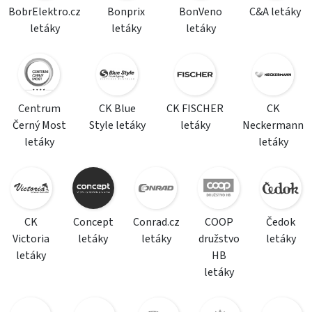
BobrElektro.cz
Bonprix
BonVeno
C&A letáky
letáky
letáky
letáky
Centrum
CK Blue
CK FISCHER
CK
Černý Most
Style letáky
letáky
Neckermann
letáky
letáky
CK
Concept
Conrad.cz
COOP
Čedok
Victoria
letáky
letáky
družstvo
letáky
letáky
HB
letáky