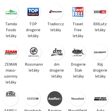
Tamda
TOP
Tradior.cz
Travel
XXXLutz
Foods
drogerie
letáky
Free
letáky
letáky
letáky
letáky
ZEMAN
Rossmann
dm
Drogerie
Ráj
maso-
letáky
drogerie
Šlak
drogerie
uzeniny
letáky
letáky
letáky
letáky
SAPELI
Hornbach
Baumax
Mountfield
Auto