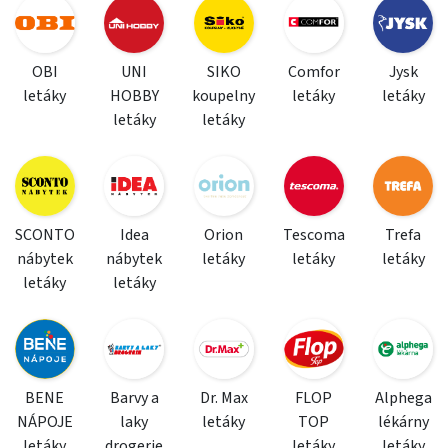
OBI
UNI
SIKO
Comfor
Jysk
letáky
HOBBY
koupelny
letáky
letáky
letáky
letáky
SCONTO
Idea
Orion
Tescoma
Trefa
nábytek
nábytek
letáky
letáky
letáky
letáky
letáky
BENE
Barvy a
Dr. Max
FLOP
Alphega
NÁPOJE
laky
letáky
TOP
lékárny
letáky
drogerie
letáky
letáky