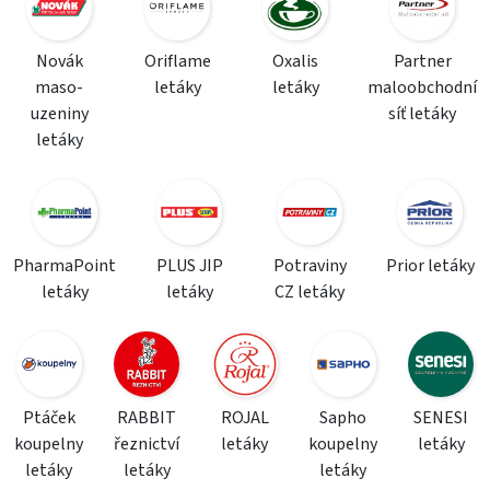
Novák
Oriflame
Oxalis
Partner
maso-
letáky
letáky
maloobchodní
uzeniny
síť letáky
letáky
PharmaPoint
PLUS JIP
Potraviny
Prior letáky
letáky
letáky
CZ letáky
Ptáček
RABBIT
ROJAL
Sapho
SENESI
koupelny
řeznictví
letáky
koupelny
letáky
letáky
letáky
letáky