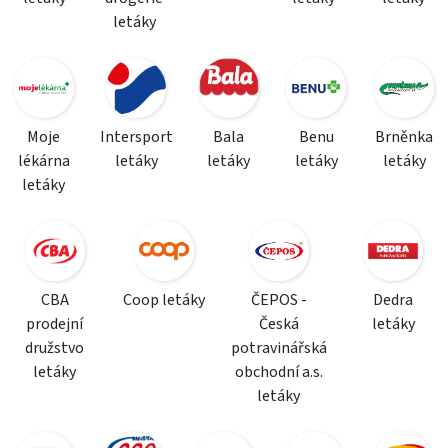
letáky
Moje
Intersport
Bala
Benu
Brněnka
lékárna
letáky
letáky
letáky
letáky
letáky
CBA
Coop letáky
ČEPOS -
Dedra
prodejní
Česká
letáky
družstvo
potravinářská
letáky
obchodní a.s.
letáky