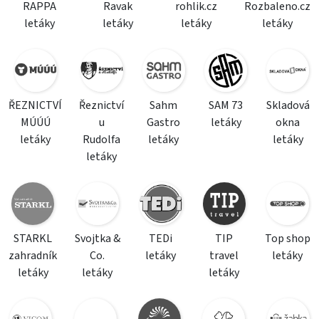
RAPPA
Ravak
rohlik.cz
Rozbaleno.cz
letáky
letáky
letáky
letáky
ŘEZNICTVÍ
Řeznictví
Sahm
SAM 73
Skladová
MÚÚÚ
u
Gastro
letáky
okna
letáky
Rudolfa
letáky
letáky
letáky
STARKL
Svojtka &
TEDi
TIP
Top shop
zahradník
Co.
letáky
travel
letáky
letáky
letáky
letáky