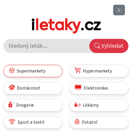
Vyhledat
Supermarkety
Hypermarkety
Domácnost
Elektronika
Drogerie
Lékárny
Sport a textil
Ostatní