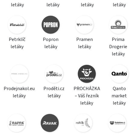
letáky
letáky
letáky
letáky
Petrklíč
Popron
Pramen
Prima
letáky
letáky
letáky
Drogerie
letáky
Prodejnakol.eu
Proděti.cz
PROCHÁZKA
Qanto
letáky
letáky
– Váš řezník
market
letáky
letáky