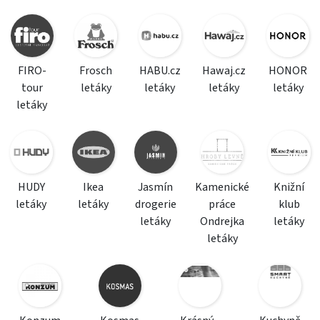
FIRO-
Frosch
HABU.cz
Hawaj.cz
HONOR
tour
letáky
letáky
letáky
letáky
letáky
HUDY
Ikea
Jasmín
Kamenické
Knižní
letáky
letáky
drogerie
práce
klub
letáky
Ondrejka
letáky
letáky