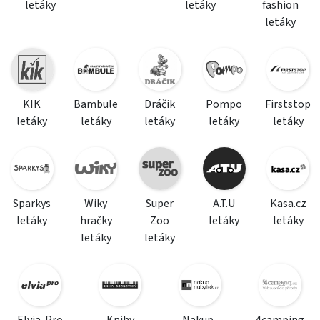
letáky
letáky
fashion
letáky
KIK
Bambule
Dráčik
Pompo
Firststop
letáky
letáky
letáky
letáky
letáky
Sparkys
Wiky
Super
A.T.U
Kasa.cz
letáky
hračky
Zoo
letáky
letáky
letáky
letáky