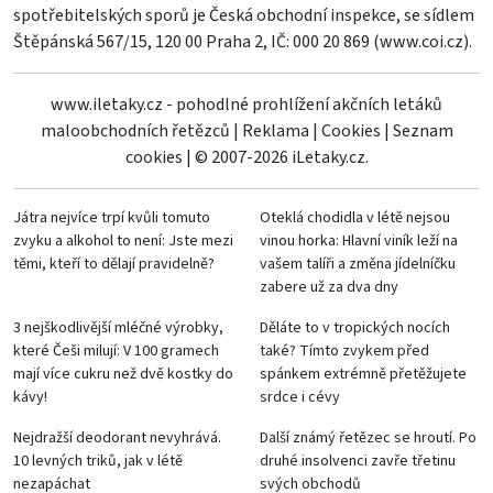
spotřebitelských sporů je Česká obchodní inspekce, se sídlem
Štěpánská 567/15, 120 00 Praha 2, IČ: 000 20 869 (
www.coi.cz
).
www.iletaky.cz - pohodlné prohlížení akčních letáků
maloobchodních řetězců
|
Reklama
|
Cookies
|
Seznam
cookies
|
© 2007-2026 iLetaky.cz.
Játra nejvíce trpí kvůli tomuto
Oteklá chodidla v létě nejsou
zvyku a alkohol to není: Jste mezi
vinou horka: Hlavní viník leží na
těmi, kteří to dělají pravidelně?
vašem talíři a změna jídelníčku
zabere už za dva dny
3 nejškodlivější mléčné výrobky,
Děláte to v tropických nocích
které Češi milují: V 100 gramech
také? Tímto zvykem před
mají více cukru než dvě kostky do
spánkem extrémně přetěžujete
kávy!
srdce i cévy
Nejdražší deodorant nevyhrává.
Další známý řetězec se hroutí. Po
10 levných triků, jak v létě
druhé insolvenci zavře třetinu
nezapáchat
svých obchodů