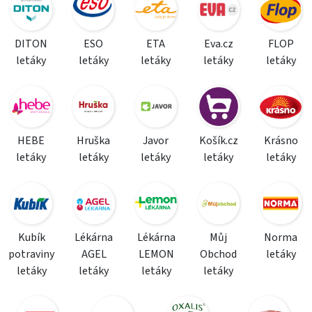
DITON
ESO
ETA
Eva.cz
FLOP
letáky
letáky
letáky
letáky
letáky
HEBE
Hruška
Javor
Košík.cz
Krásno
letáky
letáky
letáky
letáky
letáky
Kubík
Lékárna
Lékárna
Můj
Norma
potraviny
AGEL
LEMON
Obchod
letáky
letáky
letáky
letáky
letáky