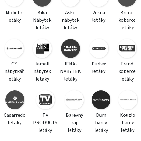
Mobelix
Kika
Asko
Vesna
Breno
letáky
Nábytek
nábytek
letáky
koberce
letáky
letáky
letáky
CZ
Jamall
JENA-
Purtex
Trend
nábytkář
nábytek
NÁBYTEK
letáky
koberce
letáky
letáky
letáky
letáky
Casarredo
TV
Barevný
Dům
Kouzlo
letáky
PRODUCTS
ráj
barev
barev
letáky
letáky
letáky
letáky