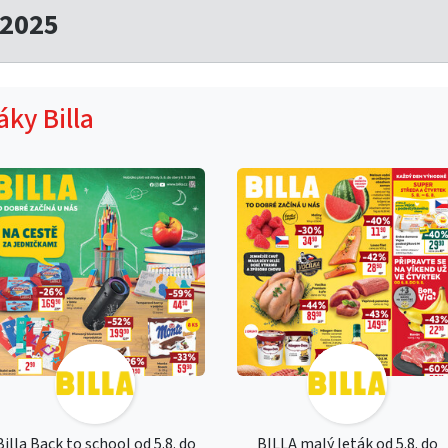
.2025
áky Billa
Billa Back to school od 5.8. do
BILLA malý leták od 5.8. do