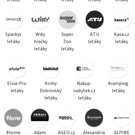
Sparkys
Wiky
Super
A.T.U
Kasa.cz
letáky
hračky
Zoo
letáky
letáky
letáky
letáky
Elvia-Pro
Knihy
Nakup-
4camping
letáky
Dobrovský
nabytek.cz
letáky
letáky
letáky
4home
Adam
AGEO.cz
Alexandria
ALPINE