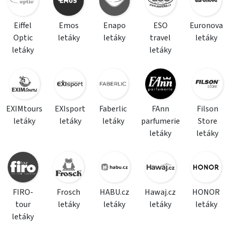
Eiffel
Emos
Enapo
ESO
Euronova
Optic
letáky
letáky
travel
letáky
letáky
letáky
EXIMtours
EXIsport
Faberlic
FAnn
Filson
letáky
letáky
letáky
parfumerie
Store
letáky
letáky
FIRO-
Frosch
HABU.cz
Hawaj.cz
HONOR
tour
letáky
letáky
letáky
letáky
letáky