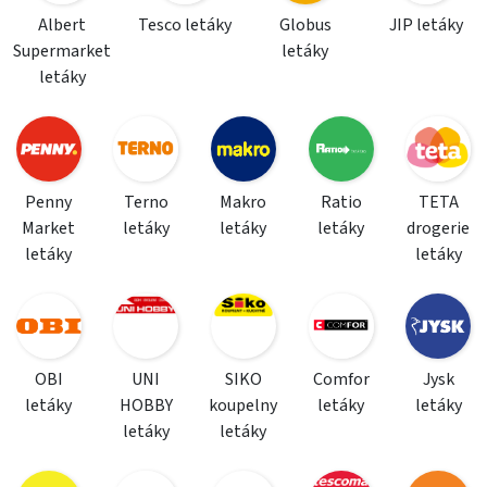
Albert
Tesco letáky
Globus
JIP letáky
Supermarket
letáky
letáky
Penny
Terno
Makro
Ratio
TETA
Market
letáky
letáky
letáky
drogerie
letáky
letáky
OBI
UNI
SIKO
Comfor
Jysk
letáky
HOBBY
koupelny
letáky
letáky
letáky
letáky