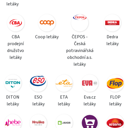
letáky
CBA
Coop letáky
ČEPOS -
Dedra
prodejní
Česká
letáky
družstvo
potravinářská
letáky
obchodní a.s.
letáky
DITON
ESO
ETA
Eva.cz
FLOP
letáky
letáky
letáky
letáky
letáky