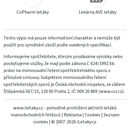
CoPharm letáky
Lekárna AVE letáky
Tento výpis má pouze informativní charakter a nemůže být
použit pro vymáhání zboží podle uvedených specifikací.
Informujeme spotřebitele, kterým prodáváme výrobky nebo
poskytujeme služby, že mají podle zákona č. 624/1992 Sb.
právo na mimosoudní řešení spotřebitelského sporu z
příslušné smlouvy. Subjektem mimosoudního řešení
spotřebitelských sporů je Česká obchodní inspekce, se sídlem
Štěpánská 567/15, 120 00 Praha 2, IČ: 000 20 869 (
www.coi.cz
).
www.iletaky.cz - pohodlné prohlížení akčních letáků
maloobchodních řetězců
|
Reklama
|
Cookies
|
Seznam
cookies
|
© 2007-2026 iLetaky.cz.