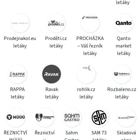
letáky
Prodejnakol.eu
Proděti.cz
PROCHÁZKA
Qanto
letáky
letáky
– Váš řezník
market
letáky
letáky
RAPPA
Ravak
rohlik.cz
Rozbaleno.cz
letáky
letáky
letáky
letáky
ŘEZNICTVÍ
Řeznictví
Sahm
SAM 73
Skladová