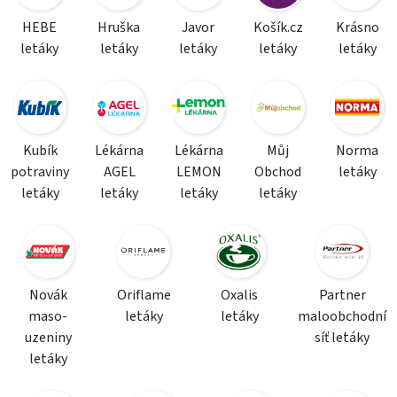
HEBE
Hruška
Javor
Košík.cz
Krásno
letáky
letáky
letáky
letáky
letáky
Kubík
Lékárna
Lékárna
Můj
Norma
potraviny
AGEL
LEMON
Obchod
letáky
letáky
letáky
letáky
letáky
Novák
Oriflame
Oxalis
Partner
maso-
letáky
letáky
maloobchodní
uzeniny
síť letáky
letáky