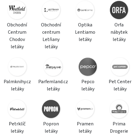
Obchodní
Obchodní
Optika
Orfa
Centrum
centrum
Lentiamo
nábytek
Chodov
Letňany
letáky
letáky
letáky
letáky
Palmknihy.cz
Parfemland.cz
Pepco
Pet Center
letáky
letáky
letáky
letáky
Petrklíč
Popron
Pramen
Prima
letáky
letáky
letáky
Drogerie