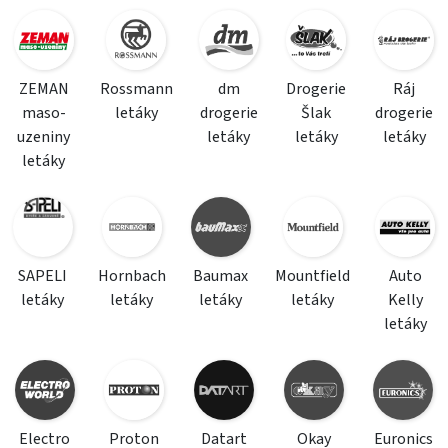
ZEMAN
Rossmann
dm
Drogerie
Ráj
maso-
letáky
drogerie
Šlak
drogerie
uzeniny
letáky
letáky
letáky
letáky
SAPELI
Hornbach
Baumax
Mountfield
Auto
letáky
letáky
letáky
letáky
Kelly
letáky
Electro
Proton
Datart
Okay
Euronics