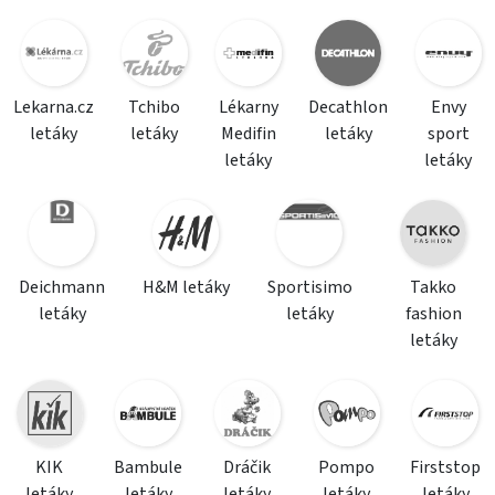
Lekarna.cz
Tchibo
Lékarny
Decathlon
Envy
letáky
letáky
Medifin
letáky
sport
letáky
letáky
Deichmann
H&M letáky
Sportisimo
Takko
letáky
letáky
fashion
letáky
KIK
Bambule
Dráčik
Pompo
Firststop
letáky
letáky
letáky
letáky
letáky