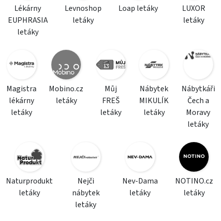
Lékárny
Levnoshop
Loap letáky
LUXOR
EUPHRASIA
letáky
letáky
letáky
Magistra
Mobino.cz
Můj
Nábytek
Nábytkáři
lékárny
letáky
FREŠ
MIKULÍK
Čech a
letáky
letáky
letáky
Moravy
letáky
Naturprodukt
Nejči
Nev-Dama
NOTINO.cz
letáky
nábytek
letáky
letáky
letáky