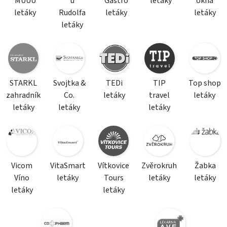
MÚÚÚ
u
Gastro
letáky
okna
letáky
Rudolfa
letáky
letáky
letáky
STARKL
Svojtka &
TEDi
TIP
Top shop
zahradník
Co.
letáky
travel
letáky
letáky
letáky
letáky
Vicom
VitaSmart
Vítkovice
Zvěrokruh
Žabka
Víno
letáky
Tours
letáky
letáky
letáky
letáky