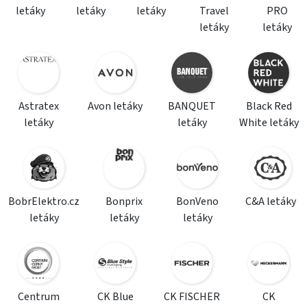
letáky
letáky
letáky
Travel
PRO
letáky
letáky
Astratex
Avon letáky
BANQUET
Black Red
letáky
letáky
White letáky
BobrElektro.cz
Bonprix
BonVeno
C&A letáky
letáky
letáky
letáky
Centrum
CK Blue
CK FISCHER
CK