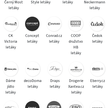
Černý Most
Style letáky
letáky
Neckermann
letáky
letáky
CK
Concept
Conrad.cz
COOP
Čedok
Victoria
letáky
letáky
družstvo
letáky
letáky
HB
letáky
Dáme
decoDoma
Draps
Drogerie
Eberry.cz
jídlo
letáky
letáky
Xantea.cz
letáky
letáky
letáky