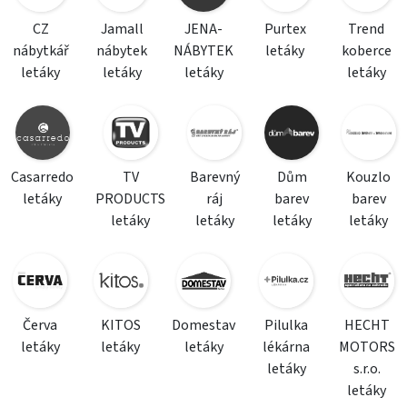
CZ
Jamall
JENA-
Purtex
Trend
nábytkář
nábytek
NÁBYTEK
letáky
koberce
letáky
letáky
letáky
letáky
Casarredo
TV
Barevný
Dům
Kouzlo
letáky
PRODUCTS
ráj
barev
barev
letáky
letáky
letáky
letáky
Červa
KITOS
Domestav
Pilulka
HECHT
letáky
letáky
letáky
lékárna
MOTORS
letáky
s.r.o.
letáky