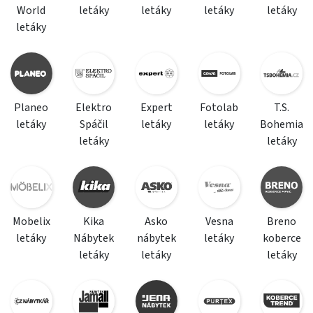
World
letáky
letáky
letáky
letáky
letáky
Planeo
Elektro
Expert
Fotolab
T.S.
letáky
Spáčil
letáky
letáky
Bohemia
letáky
letáky
Mobelix
Kika
Asko
Vesna
Breno
letáky
Nábytek
nábytek
letáky
koberce
letáky
letáky
letáky