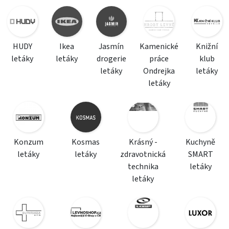
HUDY
Ikea
Jasmín
Kamenické
Knižní
letáky
letáky
drogerie
práce
klub
letáky
Ondrejka
letáky
letáky
Konzum
Kosmas
Krásný -
Kuchyně
letáky
letáky
zdravotnická
SMART
technika
letáky
letáky