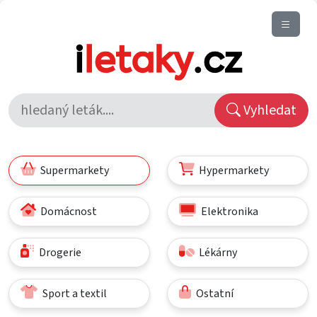
Vyhledat
Supermarkety
Hypermarkety
Domácnost
Elektronika
Drogerie
Lékárny
Sport a textil
Ostatní