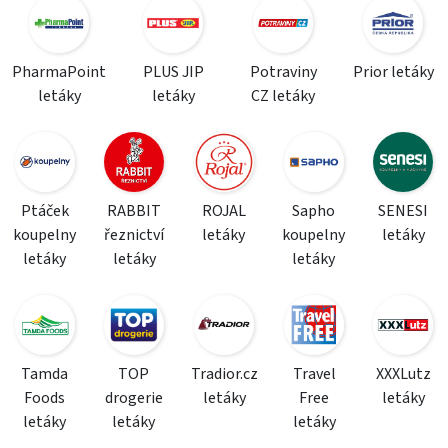
PharmaPoint
PLUS JIP
Potraviny
Prior letáky
letáky
letáky
CZ letáky
Ptáček
RABBIT
ROJAL
Sapho
SENESI
koupelny
řeznictví
letáky
koupelny
letáky
letáky
letáky
letáky
Tamda
TOP
Tradior.cz
Travel
XXXLutz
Foods
drogerie
letáky
Free
letáky
letáky
letáky
letáky