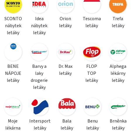
SCONTO
Idea
Orion
Tescoma
Trefa
nábytek
nábytek
letáky
letáky
letáky
letáky
letáky
BENE
Barvy a
Dr. Max
FLOP
Alphega
NÁPOJE
laky
letáky
TOP
lékárny
letáky
drogerie
letáky
letáky
letáky
Moje
Intersport
Bala
Benu
Brněnka
lékárna
letáky
letáky
letáky
letáky