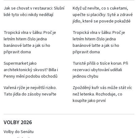
Jak se chovat v restauraci: Slušní
Když už nevíte, co s cuketami,
lidé tyto věci nikdy nedělají
upečte si placičky: Syté a zdravé
jídlo, které se povede pokaždé
Tropická vlna v šálku: Proč je
Tropická vlna v šálku: Proč je
letním hitem číslo jedna
letním hitem číslo jedna
banánové latte a jak si ho
banánové latte a jak si ho
připravit doma
připravit doma
Supermarket jako
Turisté přišli o tisíce korun. Při
architektonický skvost? Billa i
rezervaci ubytování udělali
Penny mění podobu obchodů
jedinou chybu
Vařená rýže je největší riziko.
Zpožděný kufr vás může stát víc
Tato jídla do zásoby nevařte
než letenka. Rozhoduje, co
koupíte jako první
VOLBY 2026
Volby do Senátu