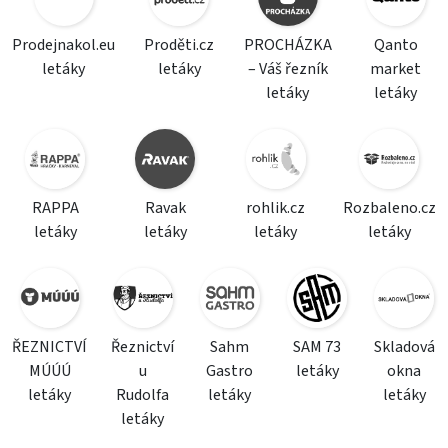
Prodejnakol.eu
Proděti.cz
PROCHÁZKA
Qanto
letáky
letáky
– Váš řezník
market
letáky
letáky
RAPPA
Ravak
rohlik.cz
Rozbaleno.cz
letáky
letáky
letáky
letáky
ŘEZNICTVÍ
Řeznictví
Sahm
SAM 73
Skladová
MÚÚÚ
u
Gastro
letáky
okna
letáky
Rudolfa
letáky
letáky
letáky