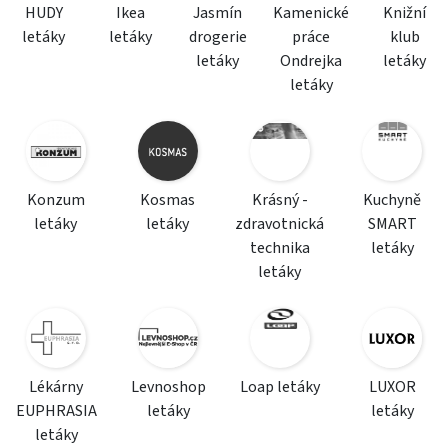
HUDY
Ikea
Jasmín
Kamenické
Knižní
letáky
letáky
drogerie
práce
klub
letáky
Ondrejka
letáky
letáky
Konzum
Kosmas
Krásný -
Kuchyně
letáky
letáky
zdravotnická
SMART
technika
letáky
letáky
Lékárny
Levnoshop
Loap letáky
LUXOR
EUPHRASIA
letáky
letáky
letáky