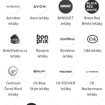
Astratex
Avon letáky
BANQUET
Black Red
letáky
letáky
White letáky
BobrElektro.cz
Bonprix
BonVeno
C&A letáky
letáky
letáky
letáky
Centrum
CK Blue
CK FISCHER
CK
Černý Most
Style letáky
letáky
Neckermann
letáky
letáky