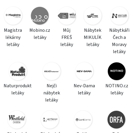
Magistra
Mobino.cz
Můj
Nábytek
Nábytkáři
lékárny
letáky
FREŠ
MIKULÍK
Čech a
letáky
letáky
letáky
Moravy
letáky
Naturprodukt
Nejči
Nev-Dama
NOTINO.cz
letáky
nábytek
letáky
letáky
letáky