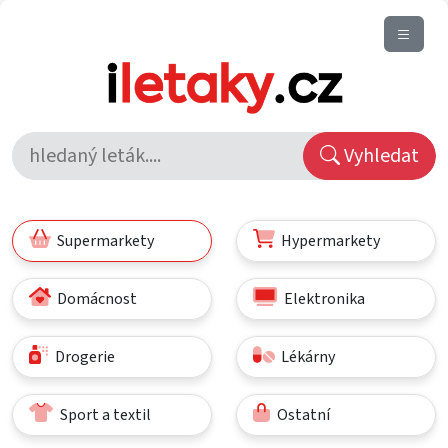
Vyhledat
Supermarkety
Hypermarkety
Domácnost
Elektronika
Drogerie
Lékárny
Sport a textil
Ostatní