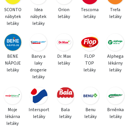
SCONTO
Idea
Orion
Tescoma
Trefa
nábytek
nábytek
letáky
letáky
letáky
letáky
letáky
BENE
Barvy a
Dr. Max
FLOP
Alphega
NÁPOJE
laky
letáky
TOP
lékárny
letáky
drogerie
letáky
letáky
letáky
Moje
Intersport
Bala
Benu
Brněnka
lékárna
letáky
letáky
letáky
letáky
letáky