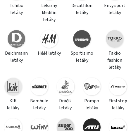
Tchibo
Lékarny
Decathlon
Envy sport
letáky
Medifin
letáky
letáky
letáky
Deichmann
H&M letáky
Sportisimo
Takko
letáky
letáky
fashion
letáky
KIK
Bambule
Dráčik
Pompo
Firststop
letáky
letáky
letáky
letáky
letáky