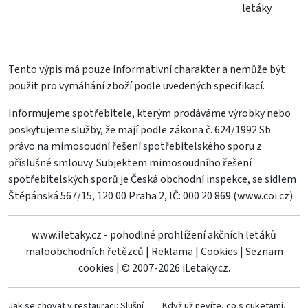
letáky
Tento výpis má pouze informativní charakter a nemůže být
použit pro vymáhání zboží podle uvedených specifikací.
Informujeme spotřebitele, kterým prodáváme výrobky nebo
poskytujeme služby, že mají podle zákona č. 624/1992 Sb.
právo na mimosoudní řešení spotřebitelského sporu z
příslušné smlouvy. Subjektem mimosoudního řešení
spotřebitelských sporů je Česká obchodní inspekce, se sídlem
Štěpánská 567/15, 120 00 Praha 2, IČ: 000 20 869 (
www.coi.cz
).
www.iletaky.cz - pohodlné prohlížení akčních letáků
maloobchodních řetězců
|
Reklama
|
Cookies
|
Seznam
cookies
|
© 2007-2026 iLetaky.cz.
Jak se chovat v restauraci: Slušní
Když už nevíte, co s cuketami,