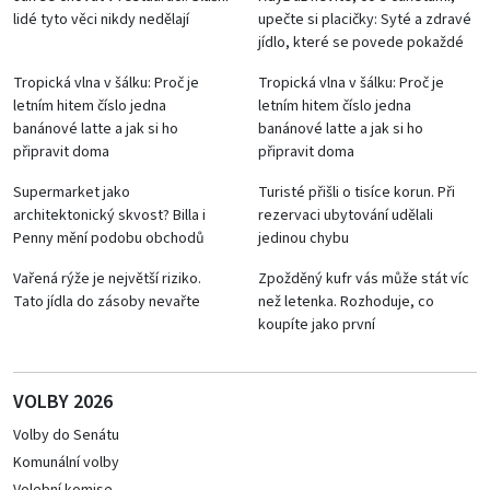
lidé tyto věci nikdy nedělají
upečte si placičky: Syté a zdravé
jídlo, které se povede pokaždé
Tropická vlna v šálku: Proč je
Tropická vlna v šálku: Proč je
letním hitem číslo jedna
letním hitem číslo jedna
banánové latte a jak si ho
banánové latte a jak si ho
připravit doma
připravit doma
Supermarket jako
Turisté přišli o tisíce korun. Při
architektonický skvost? Billa i
rezervaci ubytování udělali
Penny mění podobu obchodů
jedinou chybu
Vařená rýže je největší riziko.
Zpožděný kufr vás může stát víc
Tato jídla do zásoby nevařte
než letenka. Rozhoduje, co
koupíte jako první
VOLBY 2026
Volby do Senátu
Komunální volby