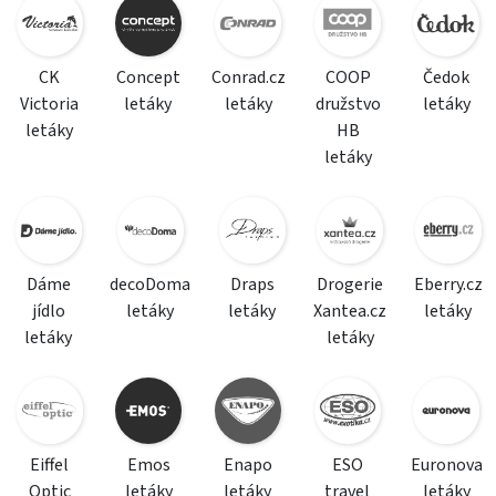
CK
Concept
Conrad.cz
COOP
Čedok
Victoria
letáky
letáky
družstvo
letáky
letáky
HB
letáky
Dáme
decoDoma
Draps
Drogerie
Eberry.cz
jídlo
letáky
letáky
Xantea.cz
letáky
letáky
letáky
Eiffel
Emos
Enapo
ESO
Euronova
Optic
letáky
letáky
travel
letáky