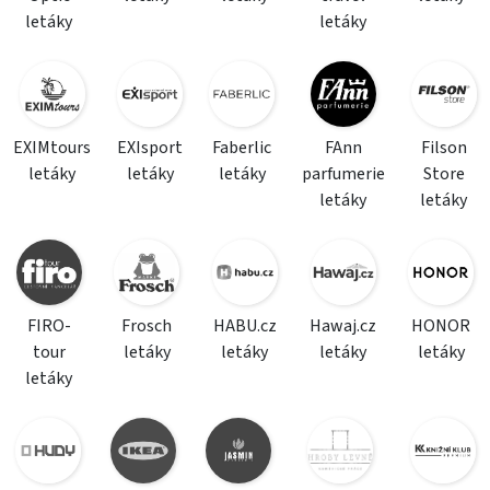
letáky
letáky
EXIMtours
EXIsport
Faberlic
FAnn
Filson
letáky
letáky
letáky
parfumerie
Store
letáky
letáky
FIRO-
Frosch
HABU.cz
Hawaj.cz
HONOR
tour
letáky
letáky
letáky
letáky
letáky