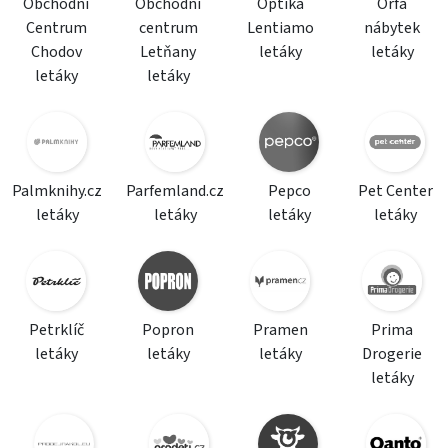
Obchodní
Obchodní
Optika
Orfa
Centrum
centrum
Lentiamo
nábytek
Chodov
Letňany
letáky
letáky
letáky
letáky
Palmknihy.cz
Parfemland.cz
Pepco
Pet Center
letáky
letáky
letáky
letáky
Petrklíč
Popron
Pramen
Prima
letáky
letáky
letáky
Drogerie
letáky