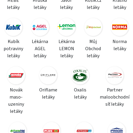
HEBE
Hruška
Javor
Košík.cz
Krásno
letáky
letáky
letáky
letáky
letáky
Kubík
Lékárna
Lékárna
Můj
Norma
potraviny
AGEL
LEMON
Obchod
letáky
letáky
letáky
letáky
letáky
Novák
Oriflame
Oxalis
Partner
maso-
letáky
letáky
maloobchodní
uzeniny
síť letáky
letáky