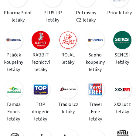
PharmaPoint
PLUS JIP
Potraviny
Prior letáky
letáky
letáky
CZ letáky
Ptáček
RABBIT
ROJAL
Sapho
SENESI
koupelny
řeznictví
letáky
koupelny
letáky
letáky
letáky
letáky
Tamda
TOP
Tradior.cz
Travel
XXXLutz
Foods
drogerie
letáky
Free
letáky
letáky
letáky
letáky