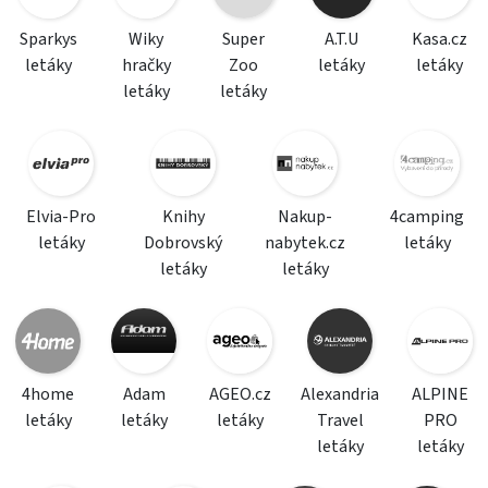
Sparkys
Wiky
Super
A.T.U
Kasa.cz
letáky
hračky
Zoo
letáky
letáky
letáky
letáky
Elvia-Pro
Knihy
Nakup-
4camping
letáky
Dobrovský
nabytek.cz
letáky
letáky
letáky
4home
Adam
AGEO.cz
Alexandria
ALPINE
letáky
letáky
letáky
Travel
PRO
letáky
letáky