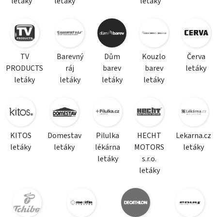
letáky
letáky
letáky
TV
Barevný
Dům
Kouzlo
Červa
PRODUCTS
ráj
barev
barev
letáky
letáky
letáky
letáky
letáky
KITOS
Domestav
Pilulka
HECHT
Lekarna.cz
letáky
letáky
lékárna
MOTORS
letáky
letáky
s.r.o.
letáky