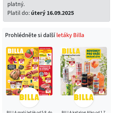
platný.
Platil do:
úterý 16.09.2025
Prohlédněte si další
letáky Billa
BILLA malý leták od 5.8. do
BILLA katalog Alko od 1.7.