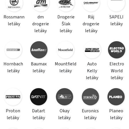
Rossmann
dm
Drogerie
Ráj
SAPELI
letáky
drogerie
Šlak
drogerie
letáky
letáky
letáky
letáky
Hornbach
Baumax
Mountfield
Auto
Electro
letáky
letáky
letáky
Kelly
World
letáky
letáky
Proton
Datart
Okay
Euronics
Planeo
letáky
letáky
letáky
letáky
letáky