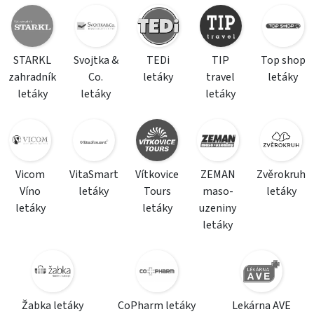
STARKL
Svojtka &
TEDi
TIP
Top shop
zahradník
Co.
letáky
travel
letáky
letáky
letáky
letáky
Vicom
VitaSmart
Vítkovice
ZEMAN
Zvěrokruh
Víno
letáky
Tours
maso-
letáky
letáky
letáky
uzeniny
letáky
Žabka letáky
CoPharm letáky
Lekárna AVE