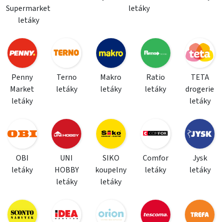
Supermarket
letáky
letáky
Penny
Terno
Makro
Ratio
TETA
Market
letáky
letáky
letáky
drogerie
letáky
letáky
OBI
UNI
SIKO
Comfor
Jysk
letáky
HOBBY
koupelny
letáky
letáky
letáky
letáky