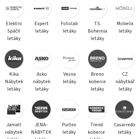
Elektro
Expert
Fotolab
T.S.
Mobelix
Spáčil
letáky
letáky
Bohemia
letáky
letáky
letáky
Kika
Asko
Vesna
Breno
CZ
Nábytek
nábytek
letáky
koberce
nábytkář
letáky
letáky
letáky
letáky
Jamall
JENA-
Purtex
Trend
Casarredo
nábytek
NÁBYTEK
letáky
koberce
letáky