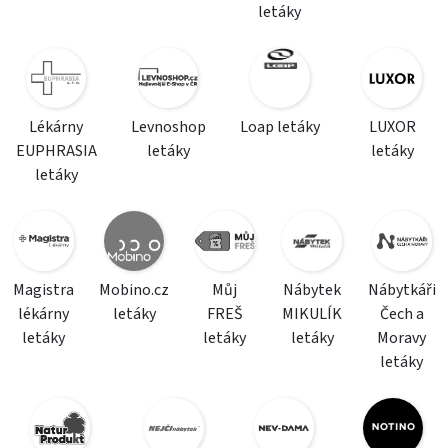
letáky
Lékárny
Levnoshop
Loap letáky
LUXOR
EUPHRASIA
letáky
letáky
letáky
Magistra
Mobino.cz
Můj
Nábytek
Nábytkáři
lékárny
letáky
FREŠ
MIKULÍK
Čech a
letáky
letáky
letáky
Moravy
letáky