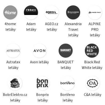
4home
Adam
AGEO.cz
Alexandria
ALPINE
letáky
letáky
letáky
Travel
PRO
letáky
letáky
Astratex
Avon letáky
BANQUET
Black Red
letáky
letáky
White letáky
BobrElektro.cz
Bonprix
BonVeno
C&A letáky
letáky
letáky
letáky