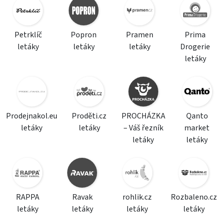
Petrklíč
Popron
Pramen
Prima
letáky
letáky
letáky
Drogerie
letáky
Prodejnakol.eu
Proděti.cz
PROCHÁZKA
Qanto
letáky
letáky
– Váš řezník
market
letáky
letáky
RAPPA
Ravak
rohlik.cz
Rozbaleno.cz
letáky
letáky
letáky
letáky