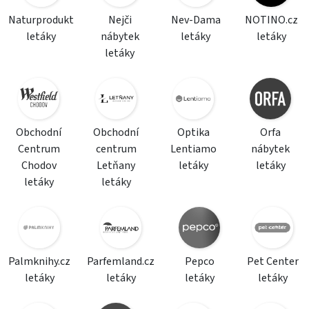
Naturprodukt
Nejči
Nev-Dama
NOTINO.cz
letáky
nábytek
letáky
letáky
letáky
Obchodní
Obchodní
Optika
Orfa
Centrum
centrum
Lentiamo
nábytek
Chodov
Letňany
letáky
letáky
letáky
letáky
Palmknihy.cz
Parfemland.cz
Pepco
Pet Center
letáky
letáky
letáky
letáky