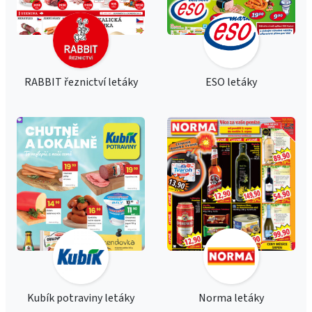
RABBIT řeznictví letáky
ESO letáky
Kubík potraviny letáky
Norma letáky