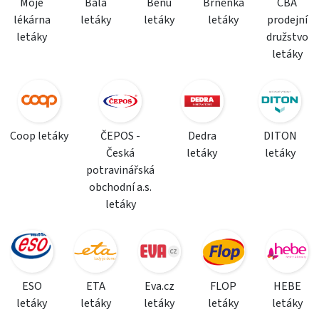
Moje
Bala
Benu
Brněnka
CBA
lékárna
letáky
letáky
letáky
prodejní
letáky
družstvo
letáky
Coop letáky
ČEPOS -
Dedra
DITON
Česká
letáky
letáky
potravinářská
obchodní a.s.
letáky
ESO
ETA
Eva.cz
FLOP
HEBE
letáky
letáky
letáky
letáky
letáky