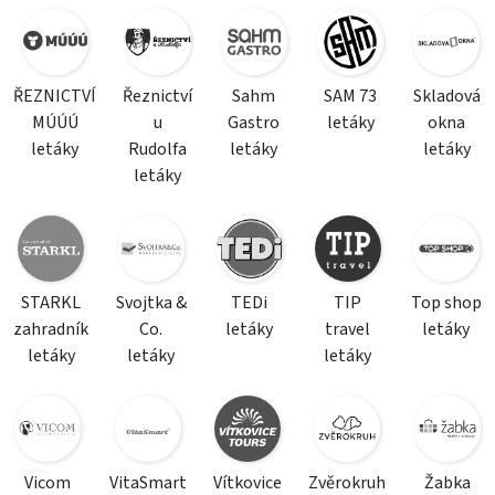
ŘEZNICTVÍ
Řeznictví
Sahm
SAM 73
Skladová
MÚÚÚ
u
Gastro
letáky
okna
letáky
Rudolfa
letáky
letáky
letáky
STARKL
Svojtka &
TEDi
TIP
Top shop
zahradník
Co.
letáky
travel
letáky
letáky
letáky
letáky
Vicom
VitaSmart
Vítkovice
Zvěrokruh
Žabka