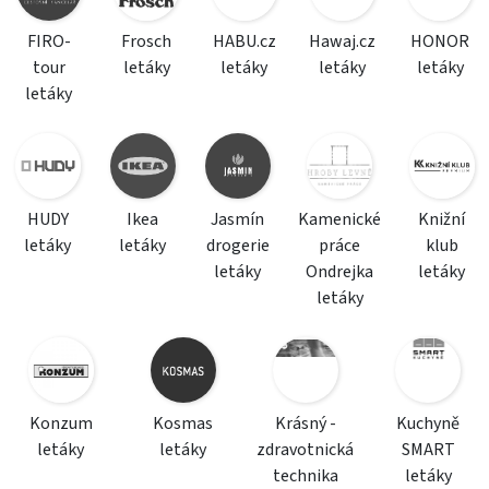
FIRO-
Frosch
HABU.cz
Hawaj.cz
HONOR
tour
letáky
letáky
letáky
letáky
letáky
HUDY
Ikea
Jasmín
Kamenické
Knižní
letáky
letáky
drogerie
práce
klub
letáky
Ondrejka
letáky
letáky
Konzum
Kosmas
Krásný -
Kuchyně
letáky
letáky
zdravotnická
SMART
technika
letáky