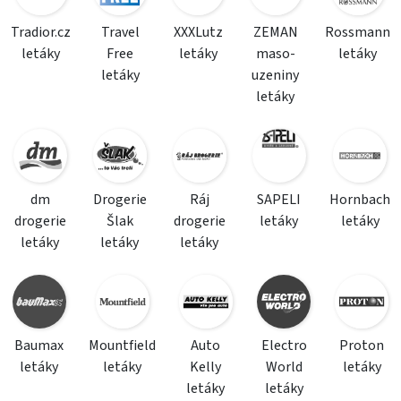
Tradior.cz
Travel
XXXLutz
ZEMAN
Rossmann
letáky
Free
letáky
maso-
letáky
letáky
uzeniny
letáky
dm
Drogerie
Ráj
SAPELI
Hornbach
drogerie
Šlak
drogerie
letáky
letáky
letáky
letáky
letáky
Baumax
Mountfield
Auto
Electro
Proton
letáky
letáky
Kelly
World
letáky
letáky
letáky