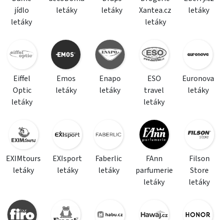
jídlo
letáky
letáky
Xantea.cz
letáky
letáky
letáky
Eiffel
Emos
Enapo
ESO
Euronova
Optic
letáky
letáky
travel
letáky
letáky
letáky
EXIMtours
EXIsport
Faberlic
FAnn
Filson
letáky
letáky
letáky
parfumerie
Store
letáky
letáky