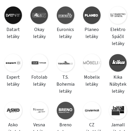
Datart
Okay
Euronics
Planeo
Elektro
letáky
letáky
letáky
letáky
Spáčil
letáky
Expert
Fotolab
T.S.
Mobelix
Kika
letáky
letáky
Bohemia
letáky
Nábytek
letáky
letáky
Asko
Vesna
Breno
CZ
Jamall