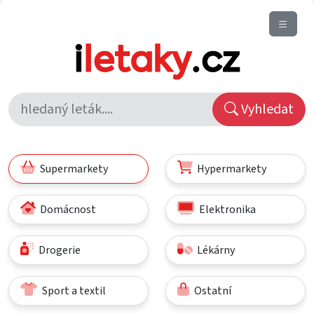
Vyhledat
Supermarkety
Hypermarkety
Domácnost
Elektronika
Drogerie
Lékárny
Sport a textil
Ostatní