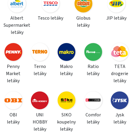
Albert
Tesco letáky
Globus
JIP letáky
Supermarket
letáky
letáky
Penny
Terno
Makro
Ratio
TETA
Market
letáky
letáky
letáky
drogerie
letáky
letáky
OBI
UNI
SIKO
Comfor
Jysk
letáky
HOBBY
koupelny
letáky
letáky
letáky
letáky