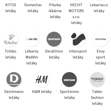
KITOS
Domestav
Pilulka
HECHT
Lekarna.cz
letáky
letáky
lékárna
MOTORS
letáky
letáky
s.r.o.
letáky
Tchibo
Lékarny
Decathlon
Intersport
Envy
letáky
Medifin
letáky
letáky
sport
letáky
letáky
Deichmann
H&M letáky
Sportisimo
Takko
letáky
letáky
fashion
letáky