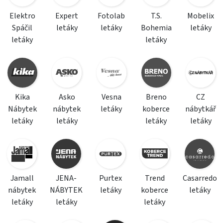
Elektro
Expert
Fotolab
T.S.
Mobelix
Spáčil
letáky
letáky
Bohemia
letáky
letáky
letáky
Kika
Asko
Vesna
Breno
CZ
Nábytek
nábytek
letáky
koberce
nábytkář
letáky
letáky
letáky
letáky
Jamall
JENA-
Purtex
Trend
Casarredo
nábytek
NÁBYTEK
letáky
koberce
letáky
letáky
letáky
letáky