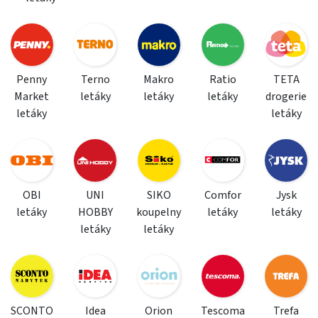
Penny
Terno
Makro
Ratio
TETA
Market
letáky
letáky
letáky
drogerie
letáky
letáky
OBI
UNI
SIKO
Comfor
Jysk
letáky
HOBBY
koupelny
letáky
letáky
letáky
letáky
SCONTO
Idea
Orion
Tescoma
Trefa