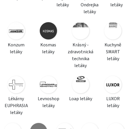
letáky
Ondrejka
letáky
letáky
Konzum
Kosmas
Krásný -
Kuchyně
letáky
letáky
zdravotnická
SMART
technika
letáky
letáky
Lékárny
Levnoshop
Loap letáky
LUXOR
EUPHRASIA
letáky
letáky
letáky