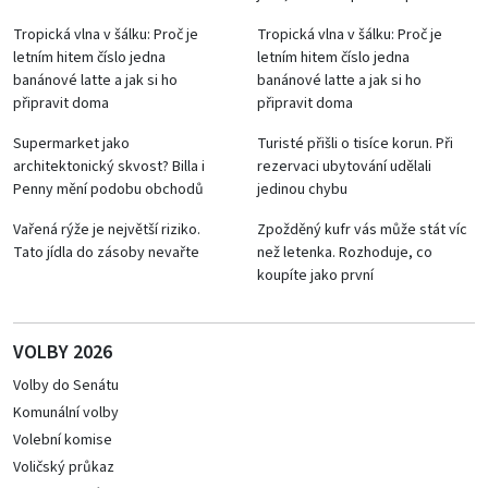
Tropická vlna v šálku: Proč je
Tropická vlna v šálku: Proč je
letním hitem číslo jedna
letním hitem číslo jedna
banánové latte a jak si ho
banánové latte a jak si ho
připravit doma
připravit doma
Supermarket jako
Turisté přišli o tisíce korun. Při
architektonický skvost? Billa i
rezervaci ubytování udělali
Penny mění podobu obchodů
jedinou chybu
Vařená rýže je největší riziko.
Zpožděný kufr vás může stát víc
Tato jídla do zásoby nevařte
než letenka. Rozhoduje, co
koupíte jako první
VOLBY 2026
Volby do Senátu
Komunální volby
Volební komise
Voličský průkaz