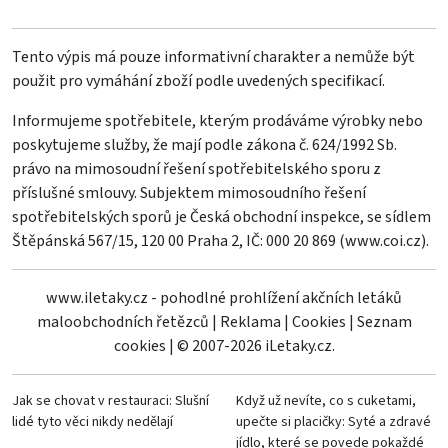
Tento výpis má pouze informativní charakter a nemůže být
použit pro vymáhání zboží podle uvedených specifikací.
Informujeme spotřebitele, kterým prodáváme výrobky nebo
poskytujeme služby, že mají podle zákona č. 624/1992 Sb.
právo na mimosoudní řešení spotřebitelského sporu z
příslušné smlouvy. Subjektem mimosoudního řešení
spotřebitelských sporů je Česká obchodní inspekce, se sídlem
Štěpánská 567/15, 120 00 Praha 2, IČ: 000 20 869 (
www.coi.cz
).
www.iletaky.cz - pohodlné prohlížení akčních letáků
maloobchodních řetězců
|
Reklama
|
Cookies
|
Seznam
cookies
|
© 2007-2026 iLetaky.cz.
Jak se chovat v restauraci: Slušní
Když už nevíte, co s cuketami,
lidé tyto věci nikdy nedělají
upečte si placičky: Syté a zdravé
jídlo, které se povede pokaždé