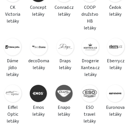
CK
Concept
Conrad.cz
COOP
Čedok
Victoria
letáky
letáky
družstvo
letáky
letáky
HB
letáky
Dáme
decoDoma
Draps
Drogerie
Eberry.cz
jídlo
letáky
letáky
Xantea.cz
letáky
letáky
letáky
Eiffel
Emos
Enapo
ESO
Euronova
Optic
letáky
letáky
travel
letáky
letáky
letáky