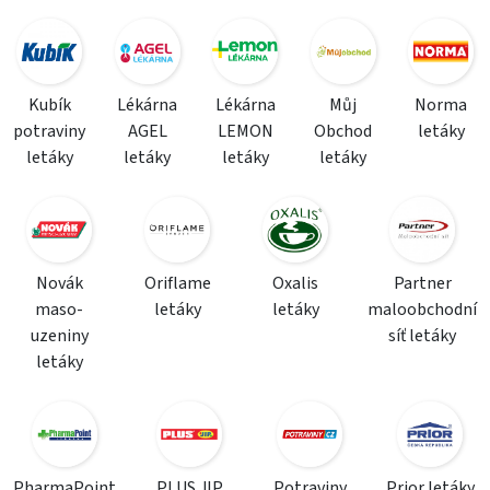
Kubík
Lékárna
Lékárna
Můj
Norma
potraviny
AGEL
LEMON
Obchod
letáky
letáky
letáky
letáky
letáky
Novák
Oriflame
Oxalis
Partner
maso-
letáky
letáky
maloobchodní
uzeniny
síť letáky
letáky
PharmaPoint
PLUS JIP
Potraviny
Prior letáky