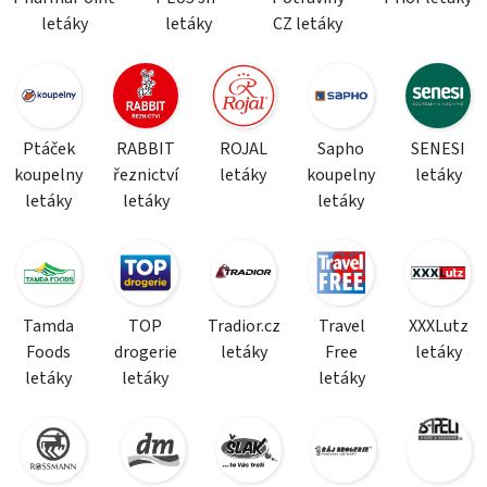
letáky
letáky
CZ letáky
Ptáček
RABBIT
ROJAL
Sapho
SENESI
koupelny
řeznictví
letáky
koupelny
letáky
letáky
letáky
letáky
Tamda
TOP
Tradior.cz
Travel
XXXLutz
Foods
drogerie
letáky
Free
letáky
letáky
letáky
letáky