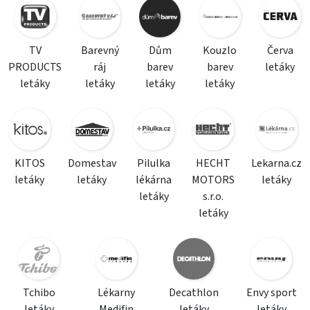
TV
Barevný
Dům
Kouzlo
Červa
PRODUCTS
ráj
barev
barev
letáky
letáky
letáky
letáky
letáky
KITOS
Domestav
Pilulka
HECHT
Lekarna.cz
letáky
letáky
lékárna
MOTORS
letáky
letáky
s.r.o.
letáky
Tchibo
Lékarny
Decathlon
Envy sport
letáky
Medifin
letáky
letáky