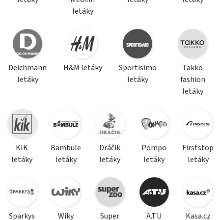
letáky
Deichmann
H&M letáky
Sportisimo
Takko
letáky
letáky
fashion
letáky
KIK
Bambule
Dráčik
Pompo
Firststop
letáky
letáky
letáky
letáky
letáky
Sparkys
Wiky
Super
A.T.U
Kasa.cz