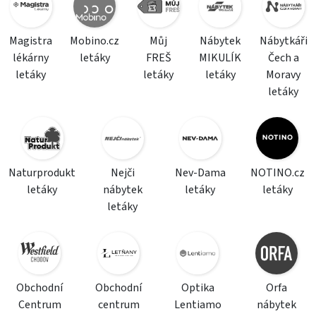
Magistra
Mobino.cz
Můj
Nábytek
Nábytkáři
lékárny
letáky
FREŠ
MIKULÍK
Čech a
letáky
letáky
letáky
Moravy
letáky
Naturprodukt
Nejči
Nev-Dama
NOTINO.cz
letáky
nábytek
letáky
letáky
letáky
Obchodní
Obchodní
Optika
Orfa
Centrum
centrum
Lentiamo
nábytek