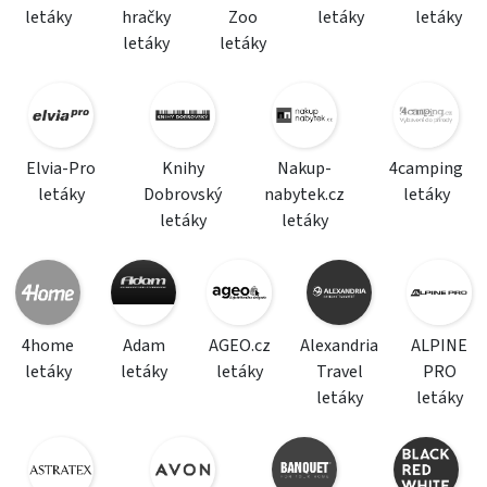
letáky
hračky
Zoo
letáky
letáky
letáky
letáky
Elvia-Pro
Knihy
Nakup-
4camping
letáky
Dobrovský
nabytek.cz
letáky
letáky
letáky
4home
Adam
AGEO.cz
Alexandria
ALPINE
letáky
letáky
letáky
Travel
PRO
letáky
letáky