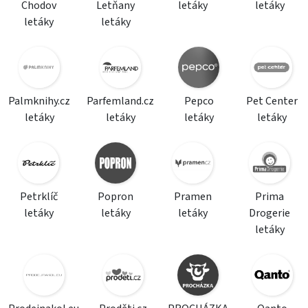
Chodov
Letňany
letáky
letáky
letáky
letáky
Palmknihy.cz
Parfemland.cz
Pepco
Pet Center
letáky
letáky
letáky
letáky
Petrklíč
Popron
Pramen
Prima
letáky
letáky
letáky
Drogerie
letáky