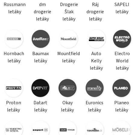
Rossmann
dm
Drogerie
Ráj
SAPELI
letáky
drogerie
Šlak
drogerie
letáky
letáky
letáky
letáky
Hornbach
Baumax
Mountfield
Auto
Electro
letáky
letáky
letáky
Kelly
World
letáky
letáky
Proton
Datart
Okay
Euronics
Planeo
letáky
letáky
letáky
letáky
letáky