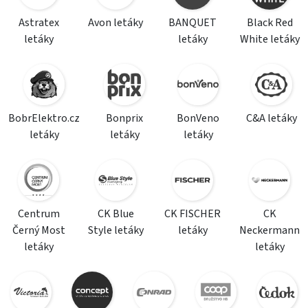
Astratex
Avon letáky
BANQUET
Black Red
letáky
letáky
White letáky
BobrElektro.cz
Bonprix
BonVeno
C&A letáky
letáky
letáky
letáky
Centrum
CK Blue
CK FISCHER
CK
Černý Most
Style letáky
letáky
Neckermann
letáky
letáky