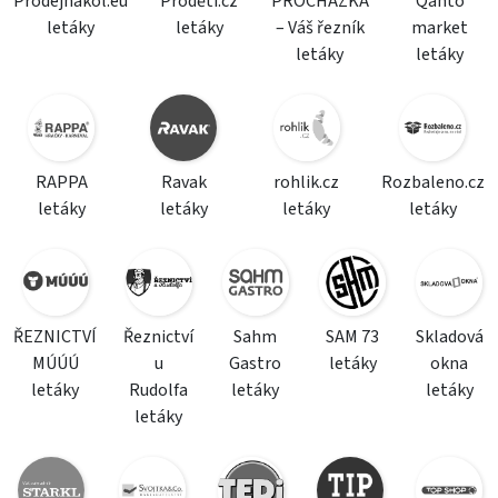
Prodejnakol.eu
Proděti.cz
PROCHÁZKA
Qanto
letáky
letáky
– Váš řezník
market
letáky
letáky
RAPPA
Ravak
rohlik.cz
Rozbaleno.cz
letáky
letáky
letáky
letáky
ŘEZNICTVÍ
Řeznictví
Sahm
SAM 73
Skladová
MÚÚÚ
u
Gastro
letáky
okna
letáky
Rudolfa
letáky
letáky
letáky