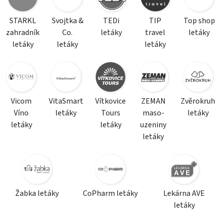
STARKL
Svojtka &
TEDi
TIP
Top shop
zahradník
Co.
letáky
travel
letáky
letáky
letáky
letáky
Vicom
VitaSmart
Vítkovice
ZEMAN
Zvěrokruh
Víno
letáky
Tours
maso-
letáky
letáky
letáky
uzeniny
letáky
Žabka letáky
CoPharm letáky
Lekárna AVE
letáky