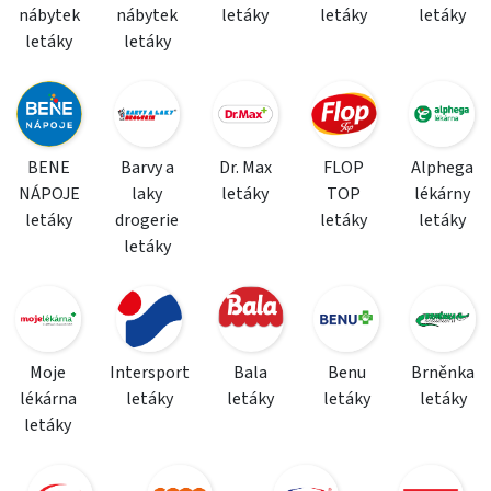
nábytek
nábytek
letáky
letáky
letáky
letáky
letáky
BENE
Barvy a
Dr. Max
FLOP
Alphega
NÁPOJE
laky
letáky
TOP
lékárny
letáky
drogerie
letáky
letáky
letáky
Moje
Intersport
Bala
Benu
Brněnka
lékárna
letáky
letáky
letáky
letáky
letáky