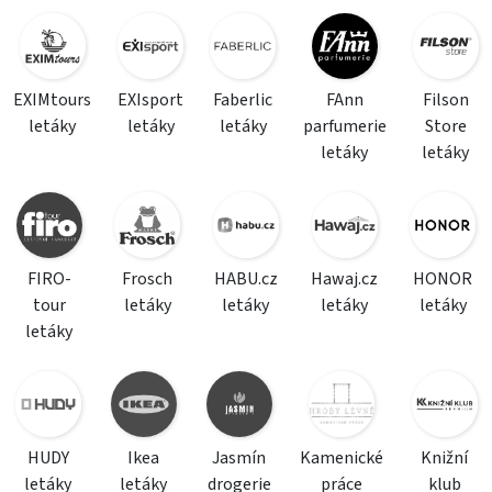
EXIMtours
EXIsport
Faberlic
FAnn
Filson
letáky
letáky
letáky
parfumerie
Store
letáky
letáky
FIRO-
Frosch
HABU.cz
Hawaj.cz
HONOR
tour
letáky
letáky
letáky
letáky
letáky
HUDY
Ikea
Jasmín
Kamenické
Knižní
letáky
letáky
drogerie
práce
klub