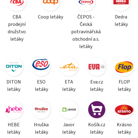
CBA
Coop letáky
ČEPOS -
Dedra
prodejní
Česká
letáky
družstvo
potravinářská
letáky
obchodní a.s.
letáky
DITON
ESO
ETA
Eva.cz
FLOP
letáky
letáky
letáky
letáky
letáky
HEBE
Hruška
Javor
Košík.cz
Krásno
letáky
letáky
letáky
letáky
letáky