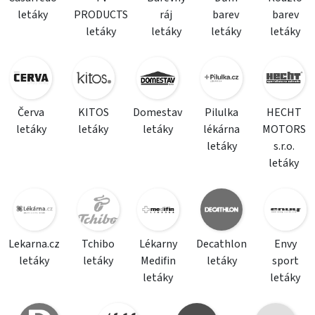
letáky
PRODUCTS
ráj
barev
barev
letáky
letáky
letáky
letáky
Červa
KITOS
Domestav
Pilulka
HECHT
letáky
letáky
letáky
lékárna
MOTORS
letáky
s.r.o.
letáky
Lekarna.cz
Tchibo
Lékarny
Decathlon
Envy
letáky
letáky
Medifin
letáky
sport
letáky
letáky