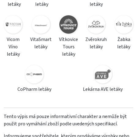
letáky
letáky
letáky
Vicom
VitaSmart
Vítkovice
Zvěrokruh
Žabka
Víno
letáky
Tours
letáky
letáky
letáky
letáky
CoPharm letáky
Lekárna AVE letáky
Tento výpis má pouze informativní charakter a nemůže být
použit pro vymáhání zboží podle uvedených specifikací.
Informujeme spotřebitele, kterým prodáváme výrobky nebo