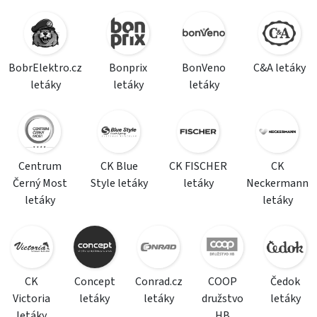
BobrElektro.cz
Bonprix
BonVeno
C&A letáky
letáky
letáky
letáky
Centrum
CK Blue
CK FISCHER
CK
Černý Most
Style letáky
letáky
Neckermann
letáky
letáky
CK
Concept
Conrad.cz
COOP
Čedok
Victoria
letáky
letáky
družstvo
letáky
letáky
HB