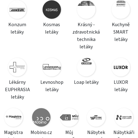
Konzum
Kosmas
Krásný -
Kuchyně
letáky
letáky
zdravotnická
SMART
technika
letáky
letáky
Lékárny
Levnoshop
Loap letáky
LUXOR
EUPHRASIA
letáky
letáky
letáky
Magistra
Mobino.cz
Můj
Nábytek
Nábytkáři