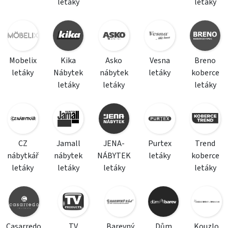
letáky
letáky
Mobelix
Kika
Asko
Vesna
Breno
letáky
Nábytek
nábytek
letáky
koberce
letáky
letáky
letáky
CZ
Jamall
JENA-
Purtex
Trend
nábytkář
nábytek
NÁBYTEK
letáky
koberce
letáky
letáky
letáky
letáky
Casarredo
TV
Barevný
Dům
Kouzlo