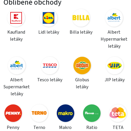
Oblíbené obchody
Kaufland
Lidl letáky
Billa letáky
Albert
letáky
Hypermarket
letáky
Albert
Tesco letáky
Globus
JIP letáky
Supermarket
letáky
letáky
Penny
Terno
Makro
Ratio
TETA