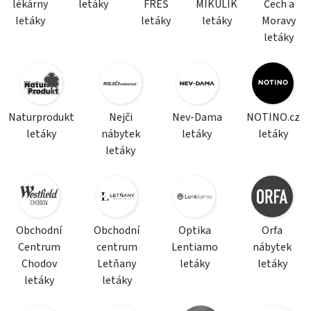
lékárny
letáky
FREŠ
MIKULÍK
Čech a
letáky
letáky
letáky
Moravy
letáky
Naturprodukt
Nejči
Nev-Dama
NOTINO.cz
letáky
nábytek
letáky
letáky
letáky
Obchodní
Obchodní
Optika
Orfa
Centrum
centrum
Lentiamo
nábytek
Chodov
Letňany
letáky
letáky
letáky
letáky