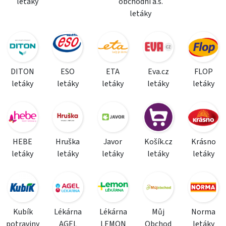
letáky
obchodní a.s.
letáky
DITON
ESO
ETA
Eva.cz
FLOP
letáky
letáky
letáky
letáky
letáky
HEBE
Hruška
Javor
Košík.cz
Krásno
letáky
letáky
letáky
letáky
letáky
Kubík
Lékárna
Lékárna
Můj
Norma
potraviny
AGEL
LEMON
Obchod
letáky