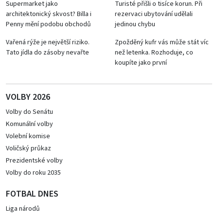
Supermarket jako
Turisté přišli o tisíce korun. Při
architektonický skvost? Billa i
rezervaci ubytování udělali
Penny mění podobu obchodů
jedinou chybu
Vařená rýže je největší riziko.
Zpožděný kufr vás může stát víc
Tato jídla do zásoby nevařte
než letenka. Rozhoduje, co
koupíte jako první
VOLBY 2026
Volby do Senátu
Komunální volby
Volební komise
Voličský průkaz
Prezidentské volby
Volby do roku 2035
FOTBAL DNES
Liga národů