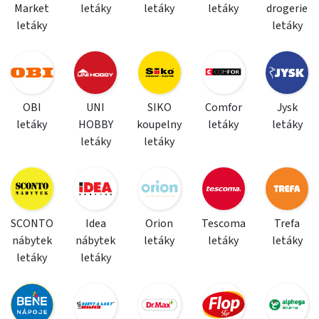
Market
letáky
letáky
letáky
drogerie
letáky
letáky
OBI
UNI
SIKO
Comfor
Jysk
letáky
HOBBY
koupelny
letáky
letáky
letáky
letáky
SCONTO
Idea
Orion
Tescoma
Trefa
nábytek
nábytek
letáky
letáky
letáky
letáky
letáky