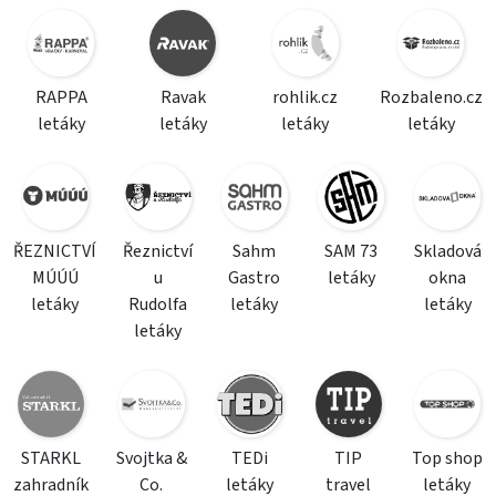
RAPPA
Ravak
rohlik.cz
Rozbaleno.cz
letáky
letáky
letáky
letáky
ŘEZNICTVÍ
Řeznictví
Sahm
SAM 73
Skladová
MÚÚÚ
u
Gastro
letáky
okna
letáky
Rudolfa
letáky
letáky
letáky
STARKL
Svojtka &
TEDi
TIP
Top shop
zahradník
Co.
letáky
travel
letáky