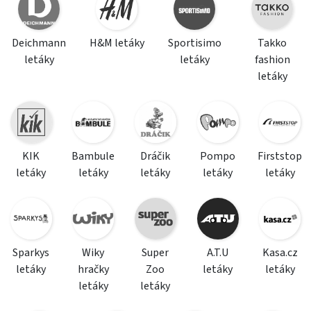
Deichmann
H&M letáky
Sportisimo
Takko
letáky
letáky
fashion
letáky
KIK
Bambule
Dráčik
Pompo
Firststop
letáky
letáky
letáky
letáky
letáky
Sparkys
Wiky
Super
A.T.U
Kasa.cz
letáky
hračky
Zoo
letáky
letáky
letáky
letáky