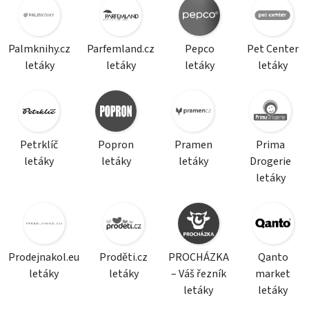
Palmknihy.cz
Parfemland.cz
Pepco
Pet Center
letáky
letáky
letáky
letáky
Petrklíč
Popron
Pramen
Prima
letáky
letáky
letáky
Drogerie
letáky
Prodejnakol.eu
Proděti.cz
PROCHÁZKA
Qanto
letáky
letáky
– Váš řezník
market
letáky
letáky