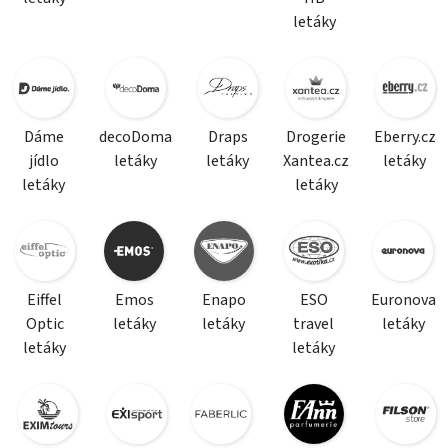
letáky
Dáme
decoDoma
Draps
Drogerie
Eberry.cz
jídlo
letáky
letáky
Xantea.cz
letáky
letáky
letáky
Eiffel
Emos
Enapo
ESO
Euronova
Optic
letáky
letáky
travel
letáky
letáky
letáky