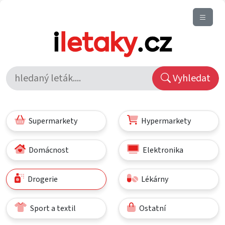
Vyhledat
Supermarkety
Hypermarkety
Domácnost
Elektronika
Drogerie
Lékárny
Sport a textil
Ostatní