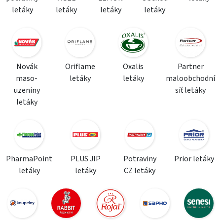
letáky
letáky
letáky
letáky
Novák
Oriflame
Oxalis
Partner
maso-
letáky
letáky
maloobchodní
uzeniny
síť letáky
letáky
PharmaPoint
PLUS JIP
Potraviny
Prior letáky
letáky
letáky
CZ letáky