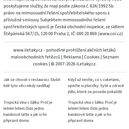
poskytujeme služby, že mají podle zákona č. 624/1992 Sb.
právo na mimosoudní řešení spotřebitelského sporu z
příslušné smlouvy. Subjektem mimosoudního řešení
spotřebitelských sporů je Česká obchodní inspekce, se sídlem
Štěpánská 567/15, 120 00 Praha 2, IČ: 000 20 869 (
www.coi.cz
).
www.iletaky.cz - pohodlné prohlížení akčních letáků
maloobchodních řetězců
|
Reklama
|
Cookies
|
Seznam
cookies
|
© 2007-2026 iLetaky.cz.
Jak se chovat v restauraci: Slušní
Když už nevíte, co s cuketami,
lidé tyto věci nikdy nedělají
upečte si placičky: Syté a zdravé
jídlo, které se povede pokaždé
Tropická vlna v šálku: Proč je
Tropická vlna v šálku: Proč je
letním hitem číslo jedna
letním hitem číslo jedna
banánové latte a jak si ho
banánové latte a jak si ho
připravit doma
připravit doma