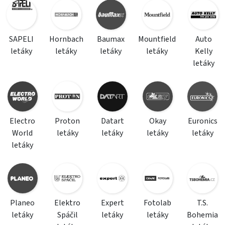
SAPELI
Hornbach
Baumax
Mountfield
Auto
letáky
letáky
letáky
letáky
Kelly
letáky
Electro
Proton
Datart
Okay
Euronics
World
letáky
letáky
letáky
letáky
letáky
Planeo
Elektro
Expert
Fotolab
T.S.
letáky
Spáčil
letáky
letáky
Bohemia