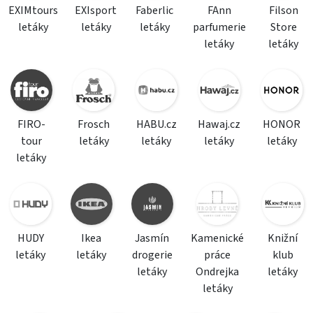
EXIMtours
EXIsport
Faberlic
FAnn
Filson
letáky
letáky
letáky
parfumerie
Store
letáky
letáky
FIRO-
Frosch
HABU.cz
Hawaj.cz
HONOR
tour
letáky
letáky
letáky
letáky
letáky
HUDY
Ikea
Jasmín
Kamenické
Knižní
letáky
letáky
drogerie
práce
klub
letáky
Ondrejka
letáky
letáky