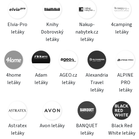
Elvia-Pro
Knihy
Nakup-
4camping
letáky
Dobrovský
nabytek.cz
letáky
letáky
letáky
4home
Adam
AGEO.cz
Alexandria
ALPINE
letáky
letáky
letáky
Travel
PRO
letáky
letáky
Astratex
Avon letáky
BANQUET
Black Red
letáky
letáky
White letáky