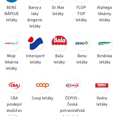
BENE
Barvy a
Dr. Max
FLOP
Alphega
NÁPOJE
laky
letáky
TOP
lékárny
letáky
drogerie
letáky
letáky
letáky
Moje
Intersport
Bala
Benu
Brněnka
lékárna
letáky
letáky
letáky
letáky
letáky
CBA
Coop letáky
ČEPOS -
Dedra
prodejní
Česká
letáky
družstvo
potravinářská