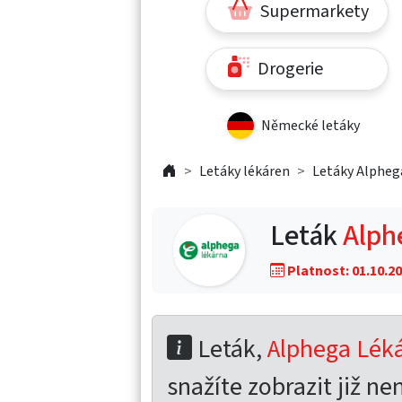
Supermarkety
Drogerie
Německé letáky
Letáky lékáren
Letáky Alpheg
Leták
Alph
Platnost: 01.10.20
Leták,
Alphega Léká
snažíte zobrazit již nen