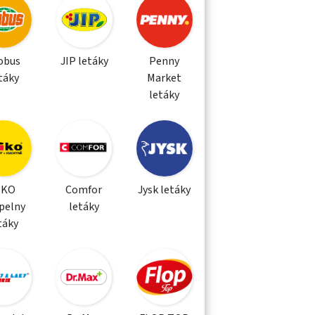
obus
JIP letáky
Penny
táky
Market
letáky
IKO
Comfor
Jysk letáky
pelny
letáky
táky