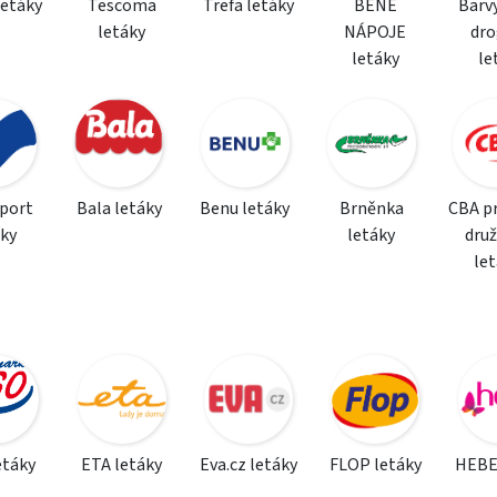
letáky
Tescoma
Trefa letáky
BENE
Barvy
letáky
NÁPOJE
dro
letáky
le
sport
Bala letáky
Benu letáky
Brněnka
CBA p
áky
letáky
dru
le
etáky
ETA letáky
Eva.cz letáky
FLOP letáky
HEBE