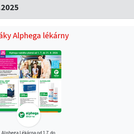
.2025
táky Alphega lékárny
Alphega Lékárna od 1.7. do