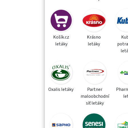
Košík.cz
Krásno
Kub
letáky
letáky
potra
let
Oxalis letáky
Partner
Phar
maloobchodní
le
síť letáky