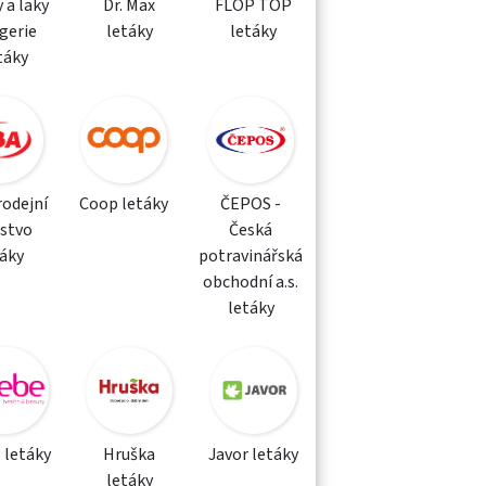
 a laky
Dr. Max
FLOP TOP
gerie
letáky
letáky
táky
rodejní
Coop letáky
ČEPOS -
žstvo
Česká
táky
potravinářská
obchodní a.s.
letáky
 letáky
Hruška
Javor letáky
letáky