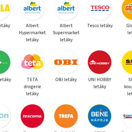
letáky
Albert
Albert
Tesco letáky
Gl
Hypermarket
Supermarket
le
letáky
letáky
letáky
TETA
OBI letáky
UNI HOBBY
S
drogerie
letáky
kou
letáky
le