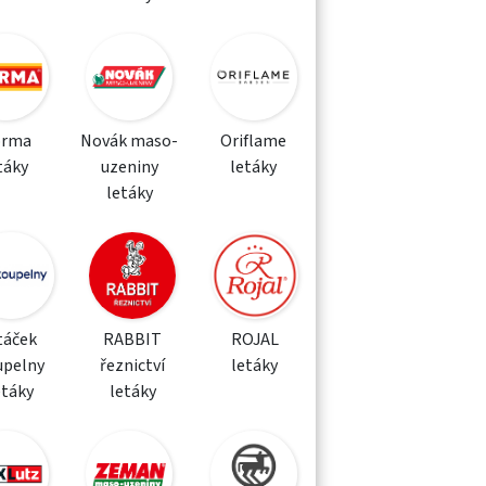
orma
Novák maso-
Oriflame
táky
uzeniny
letáky
letáky
táček
RABBIT
ROJAL
upelny
řeznictví
letáky
etáky
letáky