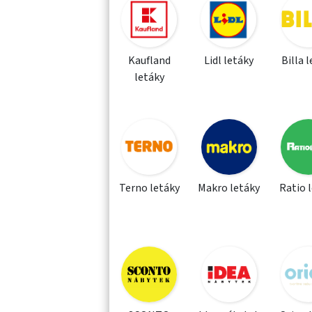
Kaufland
Lidl letáky
Billa 
letáky
Terno letáky
Makro letáky
Ratio 