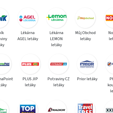
ík
Lékárna
Lékárna
Můj Obchod
N
viny
AGEL letáky
LEMON
letáky
le
áky
letáky
maPoint
PLUS JIP
Potraviny CZ
Prior letáky
P
táky
letáky
letáky
ko
l