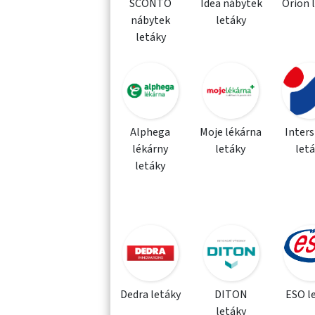
SCONTO
Idea nábytek
Orion 
nábytek
letáky
letáky
Alphega
Moje lékárna
Inter
lékárny
letáky
let
letáky
Dedra letáky
DITON
ESO l
letáky