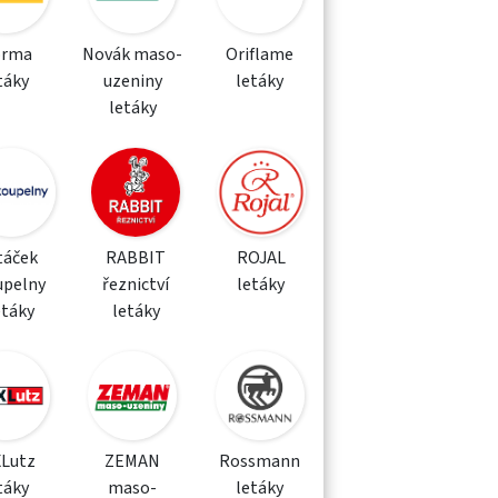
orma
Novák maso-
Oriflame
táky
uzeniny
letáky
letáky
táček
RABBIT
ROJAL
upelny
řeznictví
letáky
etáky
letáky
XLutz
ZEMAN
Rossmann
táky
maso-
letáky