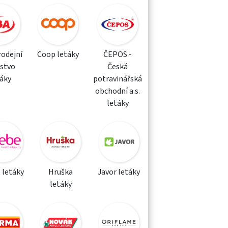
rodejní
Coop letáky
ČEPOS -
žstvo
Česká
táky
potravinářská
obchodní a.s.
letáky
 letáky
Hruška
Javor letáky
letáky