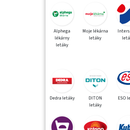
Alphega
Moje lékárna
Inter
lékárny
letáky
let
letáky
Dedra letáky
DITON
ESO l
letáky