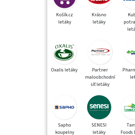
Košík.cz
Krásno
Kub
letáky
letáky
potra
let
Oxalis letáky
Partner
Phar
maloobchodní
le
síť letáky
Sapho
SENESI
Tam
koupelny
letáky
Foods 