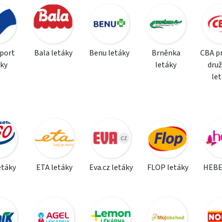
sport
Bala letáky
Benu letáky
Brněnka
CBA p
áky
letáky
dru
le
etáky
ETA letáky
Eva.cz letáky
FLOP letáky
HEBE