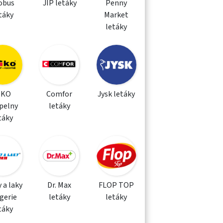
obus
JIP letáky
Penny
táky
Market
letáky
IKO
Comfor
Jysk letáky
pelny
letáky
táky
 a laky
Dr. Max
FLOP TOP
gerie
letáky
letáky
táky