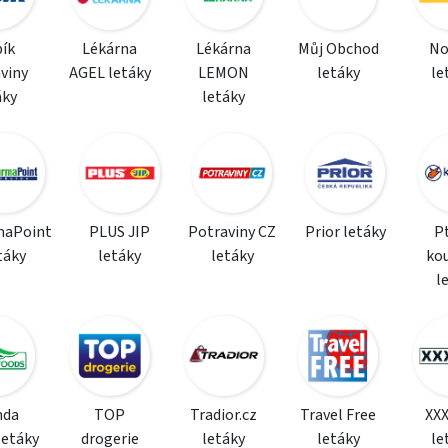
ík
Lékárna
Lékárna
Můj Obchod
N
viny
AGEL letáky
LEMON
letáky
le
áky
letáky
maPoint
PLUS JIP
Potraviny CZ
Prior letáky
P
táky
letáky
letáky
ko
l
da
TOP
Tradior.cz
Travel Free
XX
letáky
drogerie
letáky
letáky
le