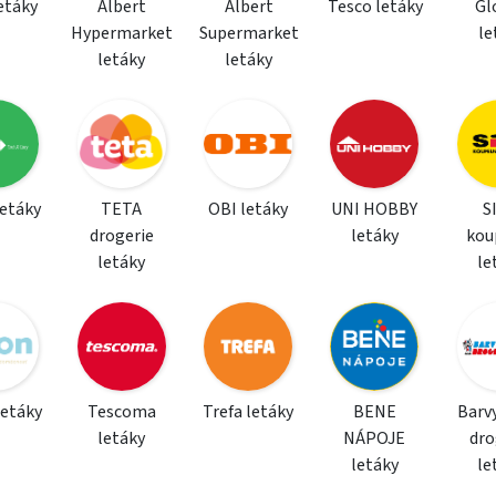
letáky
Albert
Albert
Tesco letáky
Gl
Hypermarket
Supermarket
le
letáky
letáky
letáky
TETA
OBI letáky
UNI HOBBY
S
drogerie
letáky
kou
letáky
le
letáky
Tescoma
Trefa letáky
BENE
Barvy
letáky
NÁPOJE
dro
letáky
le