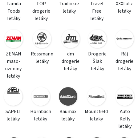
Tamda
TOP
Tradior.cz
Travel
XXXLutz
Foods
drogerie
letáky
Free
letáky
letáky
letáky
letáky
ZEMAN
Rossmann
dm
Drogerie
Ráj
maso-
letáky
drogerie
Šlak
drogerie
uzeniny
letáky
letáky
letáky
letáky
SAPELI
Hornbach
Baumax
Mountfield
Auto
letáky
letáky
letáky
letáky
Kelly
letáky