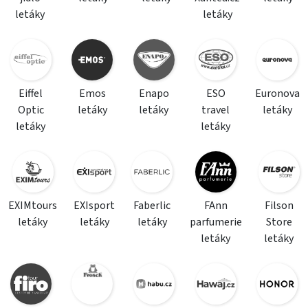
letáky
letáky
Eiffel
Emos
Enapo
ESO
Euronova
Optic
letáky
letáky
travel
letáky
letáky
letáky
EXIMtours
EXIsport
Faberlic
FAnn
Filson
letáky
letáky
letáky
parfumerie
Store
letáky
letáky