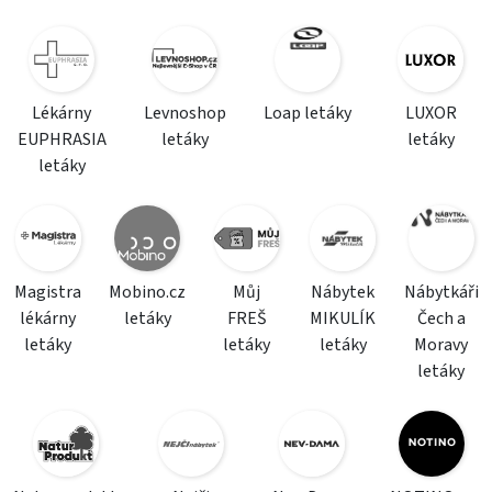
Lékárny
Levnoshop
Loap letáky
LUXOR
EUPHRASIA
letáky
letáky
letáky
Magistra
Mobino.cz
Můj
Nábytek
Nábytkáři
lékárny
letáky
FREŠ
MIKULÍK
Čech a
letáky
letáky
letáky
Moravy
letáky