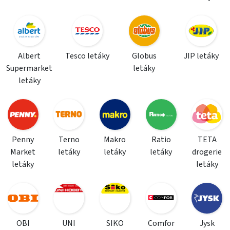
Albert
Tesco letáky
Globus
JIP letáky
Supermarket
letáky
letáky
Penny
Terno
Makro
Ratio
TETA
Market
letáky
letáky
letáky
drogerie
letáky
letáky
OBI
UNI
SIKO
Comfor
Jysk