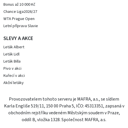
Bonus až 10 000 Kč
Chance Liga2026/27
WTA Prague Open
Letní příprava Slavie
SLEVY A AKCE
Leták Albert
Leták Lidl
Leták Billa
Pivo v akci
Kuřecí v akci
Akční letáky
Provozovatelem tohoto serveru je MAFRA, a.s., se sídlem
Karla Engliše 519/11, 150 00 Praha 5, IČO: 45313351, zapsaná v
obchodním rejstříku vedeném Městským soudem v Praze,
oddíl B, vložka 1328. Společnost MAFRA, a.s.