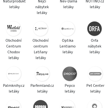
Naturprodukt
Nejči
Nev-Dama
NOTINO.cz
letáky
nábytek
letáky
letáky
letáky
Obchodní
Obchodní
Optika
Orfa
Centrum
centrum
Lentiamo
nábytek
Chodov
Letňany
letáky
letáky
letáky
letáky
Palmknihy.cz
Parfemland.cz
Pepco
Pet Center
letáky
letáky
letáky
letáky