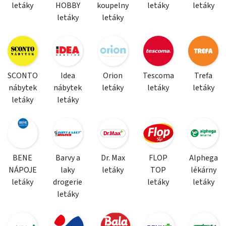
letáky
HOBBY
koupelny
letáky
letáky
letáky
letáky
SCONTO
Idea
Orion
Tescoma
Trefa
nábytek
nábytek
letáky
letáky
letáky
letáky
letáky
BENE
Barvy a
Dr. Max
FLOP
Alphega
NÁPOJE
laky
letáky
TOP
lékárny
letáky
drogerie
letáky
letáky
letáky