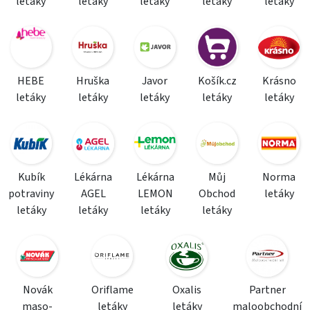
letáky
letáky
letáky
letáky
letáky
HEBE
Hruška
Javor
Košík.cz
Krásno
letáky
letáky
letáky
letáky
letáky
Kubík
Lékárna
Lékárna
Můj
Norma
potraviny
AGEL
LEMON
Obchod
letáky
letáky
letáky
letáky
letáky
Novák
Oriflame
Oxalis
Partner
maso-
letáky
letáky
maloobchodní