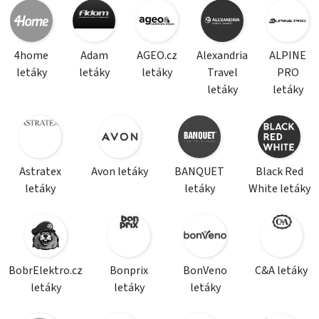
4home
Adam
AGEO.cz
Alexandria
ALPINE
letáky
letáky
letáky
Travel
PRO
letáky
letáky
Astratex
Avon letáky
BANQUET
Black Red
letáky
letáky
White letáky
BobrElektro.cz
Bonprix
BonVeno
C&A letáky
letáky
letáky
letáky