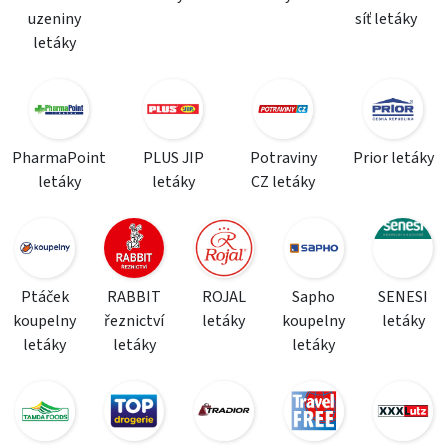
uzeniny
síť letáky
letáky
PharmaPoint
PLUS JIP
Potraviny
Prior letáky
letáky
letáky
CZ letáky
Ptáček
RABBIT
ROJAL
Sapho
SENESI
koupelny
řeznictví
letáky
koupelny
letáky
letáky
letáky
letáky