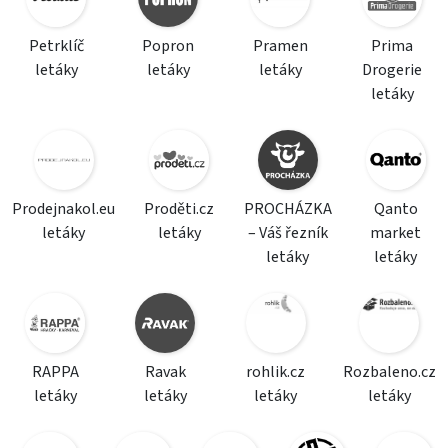
Petrklíč
Popron
Pramen
Prima
letáky
letáky
letáky
Drogerie
letáky
Prodejnakol.eu
Proděti.cz
PROCHÁZKA
Qanto
letáky
letáky
– Váš řezník
market
letáky
letáky
RAPPA
Ravak
rohlik.cz
Rozbaleno.cz
letáky
letáky
letáky
letáky