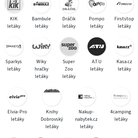
KIK
Bambule
Dráčik
Pompo
Firststop
letáky
letáky
letáky
letáky
letáky
Sparkys
Wiky
Super
A.T.U
Kasa.cz
letáky
hračky
Zoo
letáky
letáky
letáky
letáky
Elvia-Pro
Knihy
Nakup-
4camping
letáky
Dobrovský
nabytek.cz
letáky
letáky
letáky