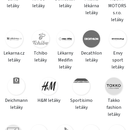
letáky
letáky
letáky
lékárna
MOTORS
letáky
s.r.o.
letáky
Lekarna.cz
Tchibo
Lékarny
Decathlon
Envy
letáky
letáky
Medifin
letáky
sport
letáky
letáky
Deichmann
H&M letáky
Sportisimo
Takko
letáky
letáky
fashion
letáky