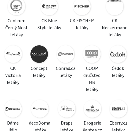
Centrum
CK Blue
CK FISCHER
CK
Černý Most
Style letáky
letáky
Neckermann
letáky
letáky
CK
Concept
Conrad.cz
COOP
Čedok
Victoria
letáky
letáky
družstvo
letáky
letáky
HB
letáky
Dáme
decoDoma
Draps
Drogerie
Eberry.cz
jídlo
letáky
letáky
Xantea.cz
letáky