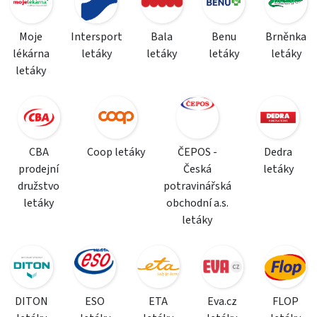
Moje
Intersport
Bala
Benu
Brněnka
lékárna
letáky
letáky
letáky
letáky
letáky
CBA
Coop letáky
ČEPOS -
Dedra
prodejní
Česká
letáky
družstvo
potravinářská
letáky
obchodní a.s.
letáky
DITON
ESO
ETA
Eva.cz
FLOP