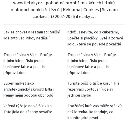
www.iletaky.cz - pohodlné prohlížení akčních letáků
maloobchodních řetězců
|
Reklama
|
Cookies
|
Seznam
cookies
|
© 2007-2026 iLetaky.cz.
Jak se chovat v restauraci: Slušní
Když už nevíte, co s cuketami,
lidé tyto věci nikdy nedělají
upečte si placičky: Syté a zdravé
jídlo, které se povede pokaždé
Tropická vlna v šálku: Proč je
Tropická vlna v šálku: Proč je
letním hitem číslo jedna
letním hitem číslo jedna
banánové latte a jak si ho
banánové latte a jak si ho
připravit doma
připravit doma
Supermarket jako
Turisté přišli o tisíce korun. Při
architektonický skvost? Billa i
rezervaci ubytování udělali
Penny mění podobu obchodů
jedinou chybu
Vařená rýže je největší riziko.
Zpožděný kufr vás může stát víc
Tato jídla do zásoby nevařte
než letenka. Rozhoduje, co
koupíte jako první