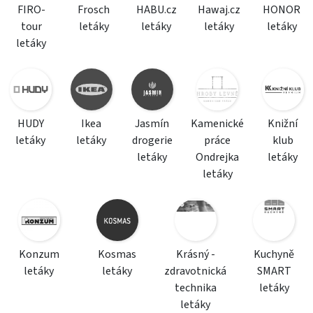
FIRO-
Frosch
HABU.cz
Hawaj.cz
HONOR
tour
letáky
letáky
letáky
letáky
letáky
HUDY
Ikea
Jasmín
Kamenické
Knižní
letáky
letáky
drogerie
práce
klub
letáky
Ondrejka
letáky
letáky
Konzum
Kosmas
Krásný -
Kuchyně
letáky
letáky
zdravotnická
SMART
technika
letáky
letáky