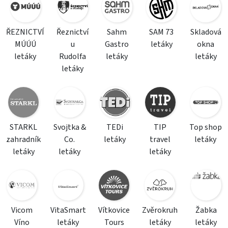
ŘEZNICTVÍ
Řeznictví
Sahm
SAM 73
Skladová
MÚÚÚ
u
Gastro
letáky
okna
letáky
Rudolfa
letáky
letáky
letáky
STARKL
Svojtka &
TEDi
TIP
Top shop
zahradník
Co.
letáky
travel
letáky
letáky
letáky
letáky
Vicom
VitaSmart
Vítkovice
Zvěrokruh
Žabka
Víno
letáky
Tours
letáky
letáky