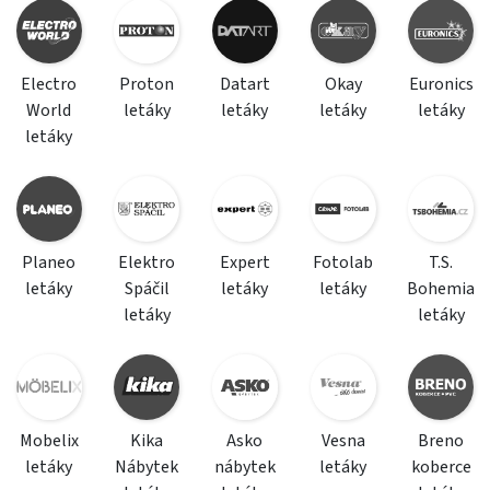
Electro
Proton
Datart
Okay
Euronics
World
letáky
letáky
letáky
letáky
letáky
Planeo
Elektro
Expert
Fotolab
T.S.
letáky
Spáčil
letáky
letáky
Bohemia
letáky
letáky
Mobelix
Kika
Asko
Vesna
Breno
letáky
Nábytek
nábytek
letáky
koberce