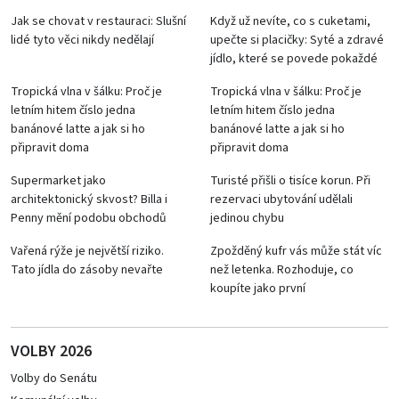
Jak se chovat v restauraci: Slušní
Když už nevíte, co s cuketami,
lidé tyto věci nikdy nedělají
upečte si placičky: Syté a zdravé
jídlo, které se povede pokaždé
Tropická vlna v šálku: Proč je
Tropická vlna v šálku: Proč je
letním hitem číslo jedna
letním hitem číslo jedna
banánové latte a jak si ho
banánové latte a jak si ho
připravit doma
připravit doma
Supermarket jako
Turisté přišli o tisíce korun. Při
architektonický skvost? Billa i
rezervaci ubytování udělali
Penny mění podobu obchodů
jedinou chybu
Vařená rýže je největší riziko.
Zpožděný kufr vás může stát víc
Tato jídla do zásoby nevařte
než letenka. Rozhoduje, co
koupíte jako první
VOLBY 2026
Volby do Senátu