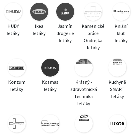
HUDY
Ikea
Jasmín
Kamenické
Knižní
letáky
letáky
drogerie
práce
klub
letáky
Ondrejka
letáky
letáky
Konzum
Kosmas
Krásný -
Kuchyně
letáky
letáky
zdravotnická
SMART
technika
letáky
letáky