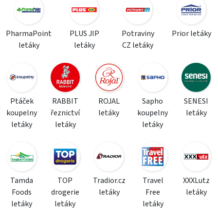
PharmaPoint
PLUS JIP
Potraviny
Prior letáky
letáky
letáky
CZ letáky
Ptáček
RABBIT
ROJAL
Sapho
SENESI
koupelny
řeznictví
letáky
koupelny
letáky
letáky
letáky
letáky
Tamda
TOP
Tradior.cz
Travel
XXXLutz
Foods
drogerie
letáky
Free
letáky
letáky
letáky
letáky