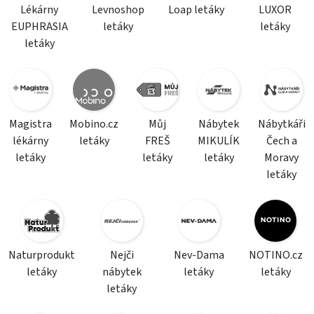
Lékárny
Levnoshop
Loap letáky
LUXOR
EUPHRASIA
letáky
letáky
letáky
Magistra
Mobino.cz
Můj
Nábytek
Nábytkáři
lékárny
letáky
FREŠ
MIKULÍK
Čech a
letáky
letáky
letáky
Moravy
letáky
Naturprodukt
Nejči
Nev-Dama
NOTINO.cz
letáky
nábytek
letáky
letáky
letáky