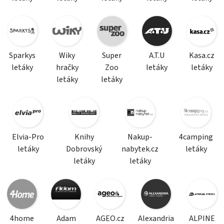
Sparkys
Wiky
Super
A.T.U
Kasa.cz
letáky
hračky
Zoo
letáky
letáky
letáky
letáky
Elvia-Pro
Knihy
Nakup-
4camping
letáky
Dobrovský
nabytek.cz
letáky
letáky
letáky
4home
Adam
AGEO.cz
Alexandria
ALPINE