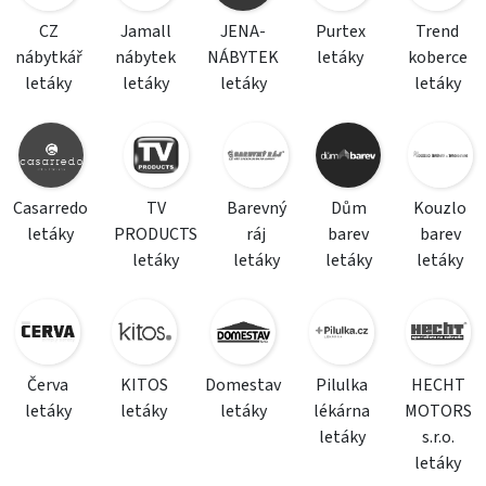
CZ
Jamall
JENA-
Purtex
Trend
nábytkář
nábytek
NÁBYTEK
letáky
koberce
letáky
letáky
letáky
letáky
Casarredo
TV
Barevný
Dům
Kouzlo
letáky
PRODUCTS
ráj
barev
barev
letáky
letáky
letáky
letáky
Červa
KITOS
Domestav
Pilulka
HECHT
letáky
letáky
letáky
lékárna
MOTORS
letáky
s.r.o.
letáky