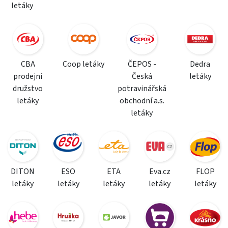
letáky
CBA
Coop letáky
ČEPOS -
Dedra
prodejní
Česká
letáky
družstvo
potravinářská
letáky
obchodní a.s.
letáky
DITON
ESO
ETA
Eva.cz
FLOP
letáky
letáky
letáky
letáky
letáky