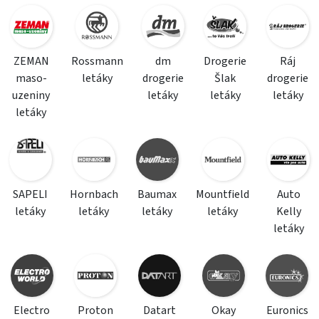
ZEMAN
Rossmann
dm
Drogerie
Ráj
maso-
letáky
drogerie
Šlak
drogerie
uzeniny
letáky
letáky
letáky
letáky
SAPELI
Hornbach
Baumax
Mountfield
Auto
letáky
letáky
letáky
letáky
Kelly
letáky
Electro
Proton
Datart
Okay
Euronics