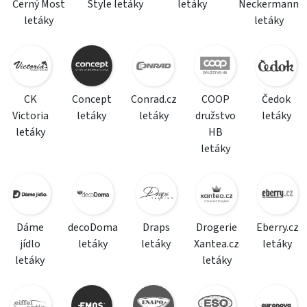
Černý Most
Style letáky
letáky
Neckermann
letáky
letáky
CK
Concept
Conrad.cz
COOP
Čedok
Victoria
letáky
letáky
družstvo
letáky
letáky
HB
letáky
Dáme
decoDoma
Draps
Drogerie
Eberry.cz
jídlo
letáky
letáky
Xantea.cz
letáky
letáky
letáky