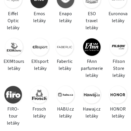
Eiffel
Emos
Enapo
ESO
Euronova
Optic
letáky
letáky
travel
letáky
letáky
letáky
EXIMtours
EXIsport
Faberlic
FAnn
Filson
letáky
letáky
letáky
parfumerie
Store
letáky
letáky
FIRO-
Frosch
HABU.cz
Hawaj.cz
HONOR
tour
letáky
letáky
letáky
letáky
letáky