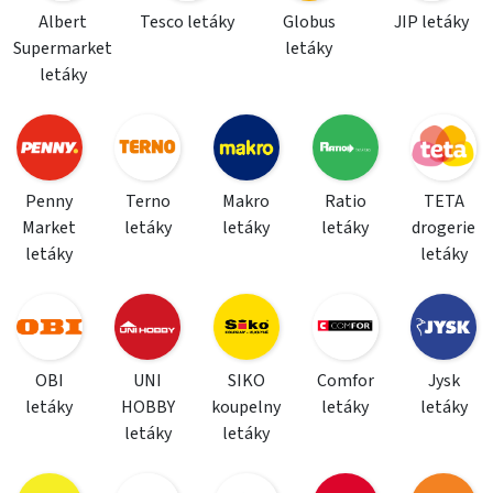
Albert
Tesco letáky
Globus
JIP letáky
Supermarket
letáky
letáky
Penny
Terno
Makro
Ratio
TETA
Market
letáky
letáky
letáky
drogerie
letáky
letáky
OBI
UNI
SIKO
Comfor
Jysk
letáky
HOBBY
koupelny
letáky
letáky
letáky
letáky