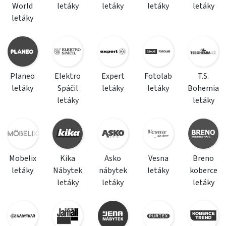
World
letáky
letáky
letáky
letáky
letáky
Planeo
Elektro
Expert
Fotolab
T.S.
letáky
Spáčil
letáky
letáky
Bohemia
letáky
letáky
Mobelix
Kika
Asko
Vesna
Breno
letáky
Nábytek
nábytek
letáky
koberce
letáky
letáky
letáky