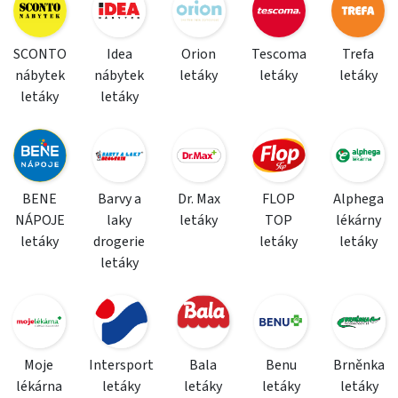
SCONTO
Idea
Orion
Tescoma
Trefa
nábytek
nábytek
letáky
letáky
letáky
letáky
letáky
BENE
Barvy a
Dr. Max
FLOP
Alphega
NÁPOJE
laky
letáky
TOP
lékárny
letáky
drogerie
letáky
letáky
letáky
Moje
Intersport
Bala
Benu
Brněnka
lékárna
letáky
letáky
letáky
letáky