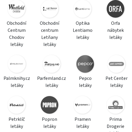
Obchodní
Obchodní
Optika
Orfa
Centrum
centrum
Lentiamo
nábytek
Chodov
Letňany
letáky
letáky
letáky
letáky
Palmknihy.cz
Parfemland.cz
Pepco
Pet Center
letáky
letáky
letáky
letáky
Petrklíč
Popron
Pramen
Prima
letáky
letáky
letáky
Drogerie