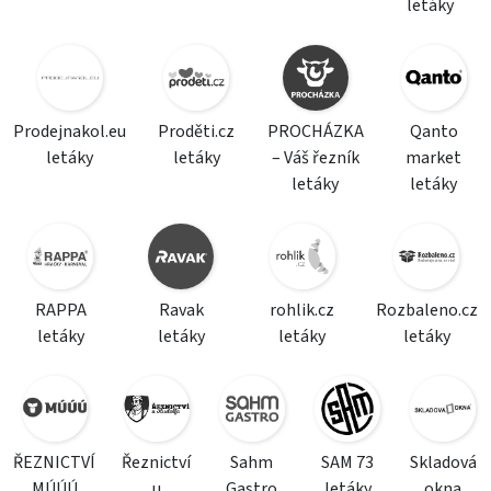
letáky
Prodejnakol.eu
Proděti.cz
PROCHÁZKA
Qanto
letáky
letáky
– Váš řezník
market
letáky
letáky
RAPPA
Ravak
rohlik.cz
Rozbaleno.cz
letáky
letáky
letáky
letáky
ŘEZNICTVÍ
Řeznictví
Sahm
SAM 73
Skladová
MÚÚÚ
u
Gastro
letáky
okna