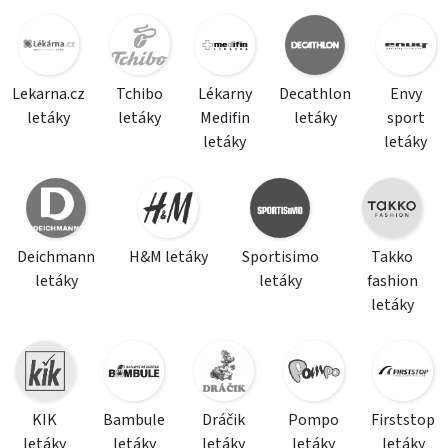
Lekarna.cz
Tchibo
Lékarny
Decathlon
Envy
letáky
letáky
Medifin
letáky
sport
letáky
letáky
Deichmann
H&M letáky
Sportisimo
Takko
letáky
letáky
fashion
letáky
KIK
Bambule
Dráčik
Pompo
Firststop
letáky
letáky
letáky
letáky
letáky