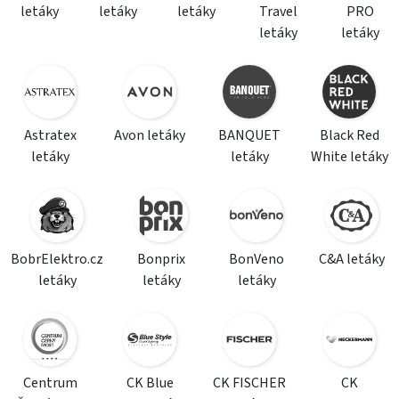
letáky
letáky
letáky
Travel
PRO
letáky
letáky
Astratex
Avon letáky
BANQUET
Black Red
letáky
letáky
White letáky
BobrElektro.cz
Bonprix
BonVeno
C&A letáky
letáky
letáky
letáky
Centrum
CK Blue
CK FISCHER
CK