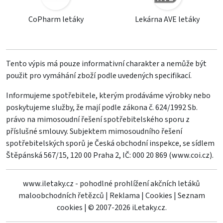
CoPharm letáky
Lekárna AVE letáky
Tento výpis má pouze informativní charakter a nemůže být
použit pro vymáhání zboží podle uvedených specifikací.
Informujeme spotřebitele, kterým prodáváme výrobky nebo
poskytujeme služby, že mají podle zákona č. 624/1992 Sb.
právo na mimosoudní řešení spotřebitelského sporu z
příslušné smlouvy. Subjektem mimosoudního řešení
spotřebitelských sporů je Česká obchodní inspekce, se sídlem
Štěpánská 567/15, 120 00 Praha 2, IČ: 000 20 869 (
www.coi.cz
).
www.iletaky.cz - pohodlné prohlížení akčních letáků
maloobchodních řetězců
|
Reklama
|
Cookies
|
Seznam
cookies
|
© 2007-2026 iLetaky.cz.