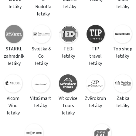
letáky
Rudolfa
letáky
letáky
letáky
STARKL
Svojtka &
TEDi
TIP
Top shop
zahradník
Co.
letáky
travel
letáky
letáky
letáky
letáky
Vicom
VitaSmart
Vítkovice
Zvěrokruh
Žabka
Víno
letáky
Tours
letáky
letáky
letáky
letáky