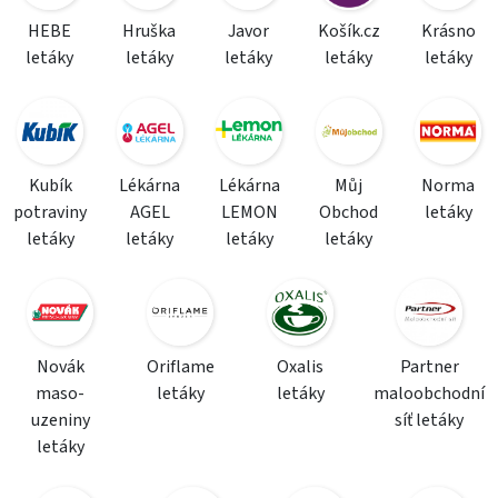
HEBE
Hruška
Javor
Košík.cz
Krásno
letáky
letáky
letáky
letáky
letáky
Kubík
Lékárna
Lékárna
Můj
Norma
potraviny
AGEL
LEMON
Obchod
letáky
letáky
letáky
letáky
letáky
Novák
Oriflame
Oxalis
Partner
maso-
letáky
letáky
maloobchodní
uzeniny
síť letáky
letáky