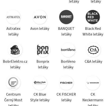
letáky
letáky
Astratex
Avon letáky
BANQUET
Black Red
letáky
letáky
White letáky
BobrElektro.cz
Bonprix
BonVeno
C&A letáky
letáky
letáky
letáky
Centrum
CK Blue
CK FISCHER
CK
Černý Most
Style letáky
letáky
Neckermann
letáky
letáky