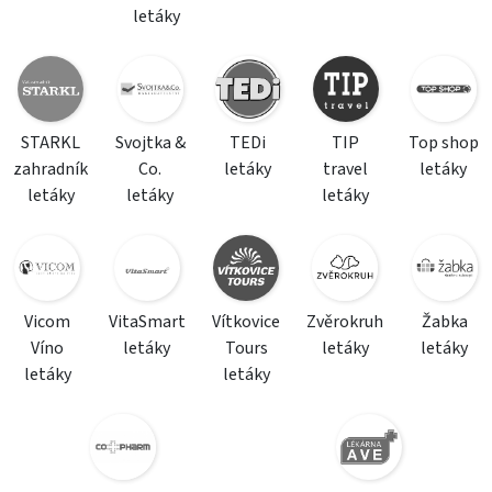
letáky
STARKL
Svojtka &
TEDi
TIP
Top shop
zahradník
Co.
letáky
travel
letáky
letáky
letáky
letáky
Vicom
VitaSmart
Vítkovice
Zvěrokruh
Žabka
Víno
letáky
Tours
letáky
letáky
letáky
letáky