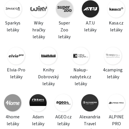
Sparkys
Wiky
Super
A.T.U
Kasa.cz
letáky
hračky
Zoo
letáky
letáky
letáky
letáky
Elvia-Pro
Knihy
Nakup-
4camping
letáky
Dobrovský
nabytek.cz
letáky
letáky
letáky
4home
Adam
AGEO.cz
Alexandria
ALPINE
letáky
letáky
letáky
Travel
PRO