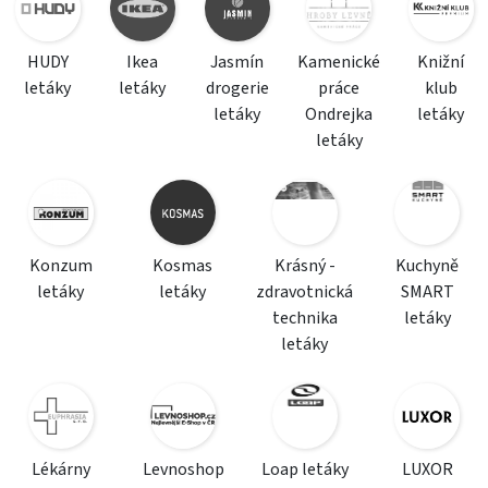
HUDY
Ikea
Jasmín
Kamenické
Knižní
letáky
letáky
drogerie
práce
klub
letáky
Ondrejka
letáky
letáky
Konzum
Kosmas
Krásný -
Kuchyně
letáky
letáky
zdravotnická
SMART
technika
letáky
letáky
Lékárny
Levnoshop
Loap letáky
LUXOR