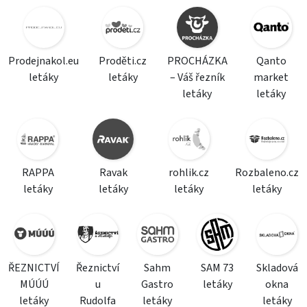
Prodejnakol.eu
Proděti.cz
PROCHÁZKA
Qanto
letáky
letáky
– Váš řezník
market
letáky
letáky
RAPPA
Ravak
rohlik.cz
Rozbaleno.cz
letáky
letáky
letáky
letáky
ŘEZNICTVÍ
Řeznictví
Sahm
SAM 73
Skladová
MÚÚÚ
u
Gastro
letáky
okna
letáky
Rudolfa
letáky
letáky