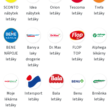
SCONTO
Idea
Orion
Tescoma
Trefa
nábytek
nábytek
letáky
letáky
letáky
letáky
letáky
BENE
Barvy a
Dr. Max
FLOP
Alphega
NÁPOJE
laky
letáky
TOP
lékárny
letáky
drogerie
letáky
letáky
letáky
Moje
Intersport
Bala
Benu
Brněnka
lékárna
letáky
letáky
letáky
letáky
letáky