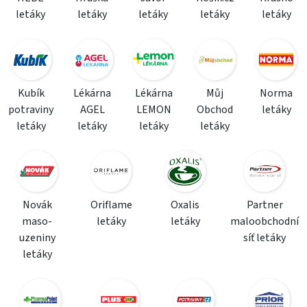
letáky
letáky
letáky
letáky
letáky
Kubík
Lékárna
Lékárna
Můj
Norma
potraviny
AGEL
LEMON
Obchod
letáky
letáky
letáky
letáky
letáky
Novák
Oriflame
Oxalis
Partner
maso-
letáky
letáky
maloobchodní
uzeniny
síť letáky
letáky