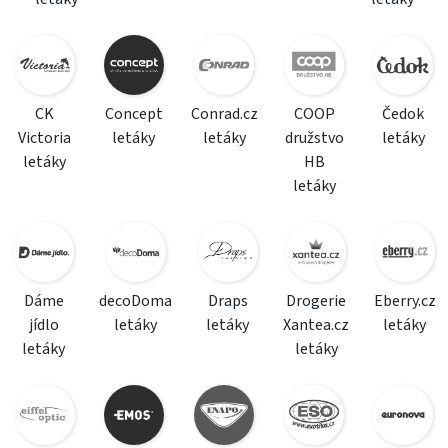
CK
Concept
Conrad.cz
COOP
Čedok
Victoria
letáky
letáky
družstvo
letáky
letáky
HB
letáky
Dáme
decoDoma
Draps
Drogerie
Eberry.cz
jídlo
letáky
letáky
Xantea.cz
letáky
letáky
letáky