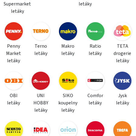
Supermarket
letáky
letáky
Penny
Terno
Makro
Ratio
TETA
Market
letáky
letáky
letáky
drogerie
letáky
letáky
OBI
UNI
SIKO
Comfor
Jysk
letáky
HOBBY
koupelny
letáky
letáky
letáky
letáky