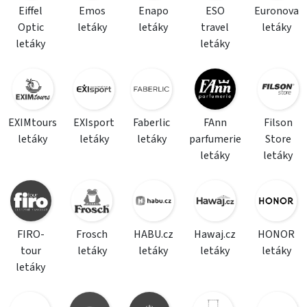
Eiffel
Emos
Enapo
ESO
Euronova
Optic
letáky
letáky
travel
letáky
letáky
letáky
EXIMtours
EXIsport
Faberlic
FAnn
Filson
letáky
letáky
letáky
parfumerie
Store
letáky
letáky
FIRO-
Frosch
HABU.cz
Hawaj.cz
HONOR
tour
letáky
letáky
letáky
letáky
letáky