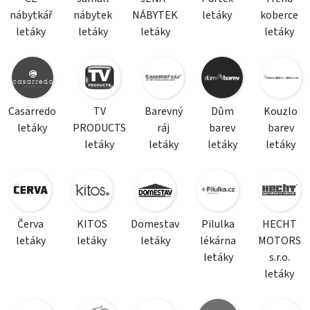
nábytkář
nábytek
NÁBYTEK
letáky
koberce
letáky
letáky
letáky
letáky
Casarredo
TV
Barevný
Dům
Kouzlo
letáky
PRODUCTS
ráj
barev
barev
letáky
letáky
letáky
letáky
Červa
KITOS
Domestav
Pilulka
HECHT
letáky
letáky
letáky
lékárna
MOTORS
letáky
s.r.o.
letáky