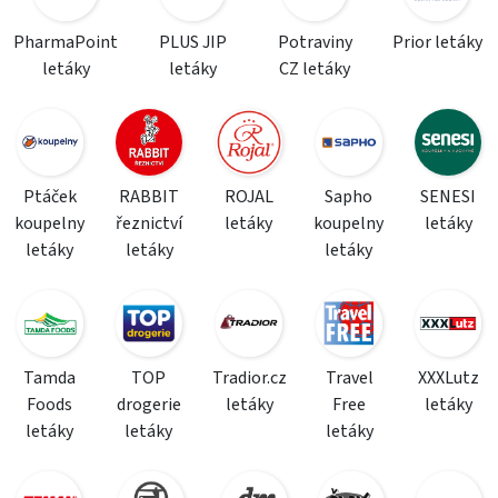
PharmaPoint
PLUS JIP
Potraviny
Prior letáky
letáky
letáky
CZ letáky
Ptáček
RABBIT
ROJAL
Sapho
SENESI
koupelny
řeznictví
letáky
koupelny
letáky
letáky
letáky
letáky
Tamda
TOP
Tradior.cz
Travel
XXXLutz
Foods
drogerie
letáky
Free
letáky
letáky
letáky
letáky