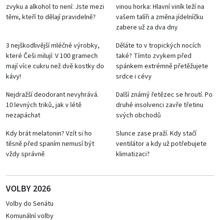
zvyku a alkohol to není: Jste mezi
vinou horka: Hlavní viník leží na
těmi, kteří to dělají pravidelně?
vašem talíři a změna jídelníčku
zabere už za dva dny
3 nejškodlivější mléčné výrobky,
Děláte to v tropických nocích
které Češi milují: V 100 gramech
také? Tímto zvykem před
mají více cukru než dvě kostky do
spánkem extrémně přetěžujete
kávy!
srdce i cévy
Nejdražší deodorant nevyhrává.
Další známý řetězec se hroutí. Po
10 levných triků, jak v létě
druhé insolvenci zavře třetinu
nezapáchat
svých obchodů
Kdy brát melatonin? Vzít si ho
Slunce zase praží. Kdy stačí
těsně před spaním nemusí být
ventilátor a kdy už potřebujete
vždy správně
klimatizaci?
VOLBY 2026
Volby do Senátu
Komunální volby