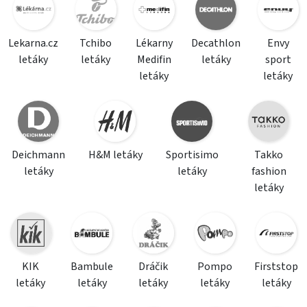
Lekarna.cz
Tchibo
Lékarny
Decathlon
Envy
letáky
letáky
Medifin
letáky
sport
letáky
letáky
Deichmann
H&M letáky
Sportisimo
Takko
letáky
letáky
fashion
letáky
KIK
Bambule
Dráčik
Pompo
Firststop
letáky
letáky
letáky
letáky
letáky