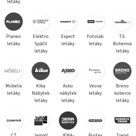
letáky
Planeo
Elektro
Expert
Fotolab
T.S.
letáky
Spáčil
letáky
letáky
Bohemia
letáky
letáky
Mobelix
Kika
Asko
Vesna
Breno
letáky
Nábytek
nábytek
letáky
koberce
letáky
letáky
letáky
CZ
Jamall
JENA-
Purtex
Trend