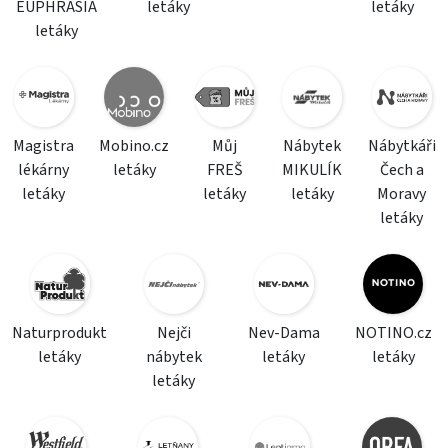
EUPHRASIA
letáky
letáky
letáky
Magistra
Mobino.cz
Můj
Nábytek
Nábytkáři
lékárny
letáky
FREŠ
MIKULÍK
Čech a
letáky
letáky
letáky
Moravy
letáky
Naturprodukt
Nejči
Nev-Dama
NOTINO.cz
letáky
nábytek
letáky
letáky
letáky