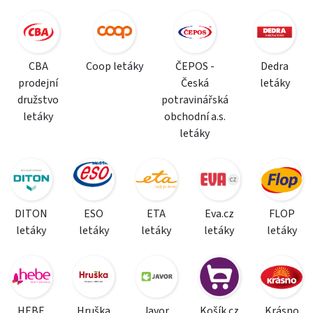
CBA
Coop letáky
ČEPOS -
Dedra
prodejní
Česká
letáky
družstvo
potravinářská
letáky
obchodní a.s.
letáky
DITON
ESO
ETA
Eva.cz
FLOP
letáky
letáky
letáky
letáky
letáky
HEBE
Hruška
Javor
Košík.cz
Krásno