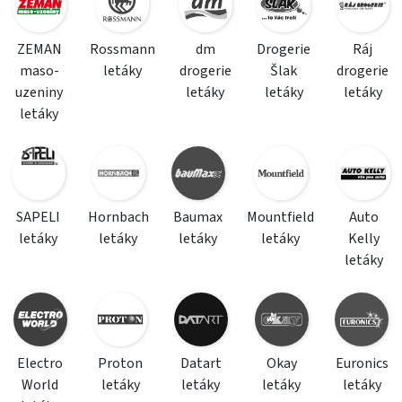
ZEMAN
Rossmann
dm
Drogerie
Ráj
maso-
letáky
drogerie
Šlak
drogerie
uzeniny
letáky
letáky
letáky
letáky
SAPELI
Hornbach
Baumax
Mountfield
Auto
letáky
letáky
letáky
letáky
Kelly
letáky
Electro
Proton
Datart
Okay
Euronics
World
letáky
letáky
letáky
letáky