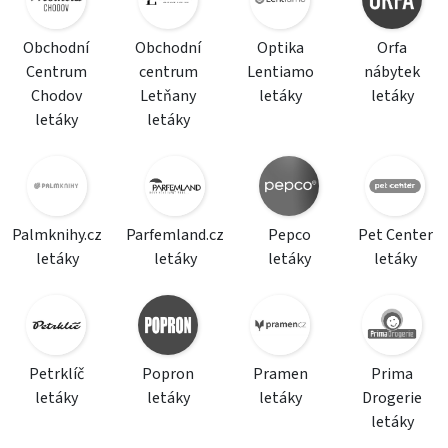
Obchodní
Obchodní
Optika
Orfa
Centrum
centrum
Lentiamo
nábytek
Chodov
Letňany
letáky
letáky
letáky
letáky
Palmknihy.cz
Parfemland.cz
Pepco
Pet Center
letáky
letáky
letáky
letáky
Petrklíč
Popron
Pramen
Prima
letáky
letáky
letáky
Drogerie
letáky