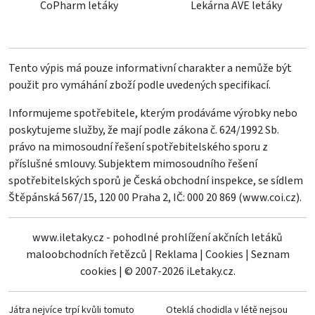
CoPharm letáky
Lekárna AVE letáky
Tento výpis má pouze informativní charakter a nemůže být
použit pro vymáhání zboží podle uvedených specifikací.
Informujeme spotřebitele, kterým prodáváme výrobky nebo
poskytujeme služby, že mají podle zákona č. 624/1992 Sb.
právo na mimosoudní řešení spotřebitelského sporu z
příslušné smlouvy. Subjektem mimosoudního řešení
spotřebitelských sporů je Česká obchodní inspekce, se sídlem
Štěpánská 567/15, 120 00 Praha 2, IČ: 000 20 869 (
www.coi.cz
).
www.iletaky.cz - pohodlné prohlížení akčních letáků
maloobchodních řetězců
|
Reklama
|
Cookies
|
Seznam
cookies
|
© 2007-2026 iLetaky.cz.
Játra nejvíce trpí kvůli tomuto
Oteklá chodidla v létě nejsou