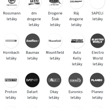
Rossmann
dm
Drogerie
Ráj
SAPELI
letáky
drogerie
Šlak
drogerie
letáky
letáky
letáky
letáky
Hornbach
Baumax
Mountfield
Auto
Electro
letáky
letáky
letáky
Kelly
World
letáky
letáky
Proton
Datart
Okay
Euronics
Planeo
letáky
letáky
letáky
letáky
letáky