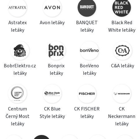
Astratex
Avon letáky
BANQUET
Black Red
letáky
letáky
White letáky
BobrElektro.cz
Bonprix
BonVeno
C&A letáky
letáky
letáky
letáky
Centrum
CK Blue
CK FISCHER
CK
Černý Most
Style letáky
letáky
Neckermann
letáky
letáky