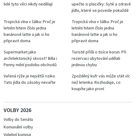
lidé tyto věci nikdy nedělají
upečte si placičky: Syté a zdravé
jídlo, které se povede pokaždé
Tropická vlna v šálku: Proč je
Tropická vlna v šálku: Proč je
letním hitem číslo jedna
letním hitem číslo jedna
banánové latte a jak si ho
banánové latte a jak si ho
připravit doma
připravit doma
Supermarket jako
Turisté přišli o tisíce korun. Při
architektonický skvost? Billa i
rezervaci ubytování udělali
Penny mění podobu obchodů
jedinou chybu
Vařená rýže je největší riziko.
Zpožděný kufr vás může stát víc
Tato jídla do zásoby nevařte
než letenka. Rozhoduje, co
koupíte jako první
VOLBY 2026
Volby do Senátu
Komunální volby
Volební komise