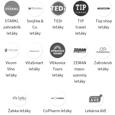
STARKL
Svojtka &
TEDi
TIP
Top shop
zahradník
Co.
letáky
travel
letáky
letáky
letáky
letáky
Vicom
VitaSmart
Vítkovice
ZEMAN
Zvěrokruh
Víno
letáky
Tours
maso-
letáky
letáky
letáky
uzeniny
letáky
Žabka letáky
CoPharm letáky
Lekárna AVE