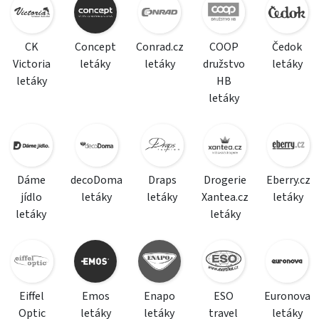
CK
Concept
Conrad.cz
COOP
Čedok
Victoria
letáky
letáky
družstvo
letáky
letáky
HB
letáky
Dáme
decoDoma
Draps
Drogerie
Eberry.cz
jídlo
letáky
letáky
Xantea.cz
letáky
letáky
letáky
Eiffel
Emos
Enapo
ESO
Euronova
Optic
letáky
letáky
travel
letáky