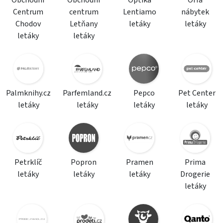
Obchodní
Obchodní
Optika
Orfa
Centrum
centrum
Lentiamo
nábytek
Chodov
Letňany
letáky
letáky
letáky
letáky
Palmknihy.cz
Parfemland.cz
Pepco
Pet Center
letáky
letáky
letáky
letáky
Petrklíč
Popron
Pramen
Prima
letáky
letáky
letáky
Drogerie
letáky