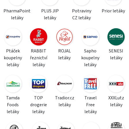
PharmaPoint
PLUS JIP
Potraviny
Prior letáky
letáky
letáky
CZ letáky
Ptáček
RABBIT
ROJAL
Sapho
SENESI
koupelny
řeznictví
letáky
koupelny
letáky
letáky
letáky
letáky
Tamda
TOP
Tradior.cz
Travel
XXXLutz
Foods
drogerie
letáky
Free
letáky
letáky
letáky
letáky