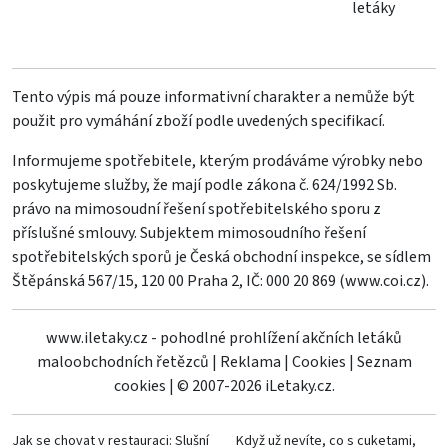
letáky
Tento výpis má pouze informativní charakter a nemůže být
použit pro vymáhání zboží podle uvedených specifikací.
Informujeme spotřebitele, kterým prodáváme výrobky nebo
poskytujeme služby, že mají podle zákona č. 624/1992 Sb.
právo na mimosoudní řešení spotřebitelského sporu z
příslušné smlouvy. Subjektem mimosoudního řešení
spotřebitelských sporů je Česká obchodní inspekce, se sídlem
Štěpánská 567/15, 120 00 Praha 2, IČ: 000 20 869 (
www.coi.cz
).
www.iletaky.cz - pohodlné prohlížení akčních letáků
maloobchodních řetězců
|
Reklama
|
Cookies
|
Seznam
cookies
|
© 2007-2026 iLetaky.cz.
Jak se chovat v restauraci: Slušní
Když už nevíte, co s cuketami,