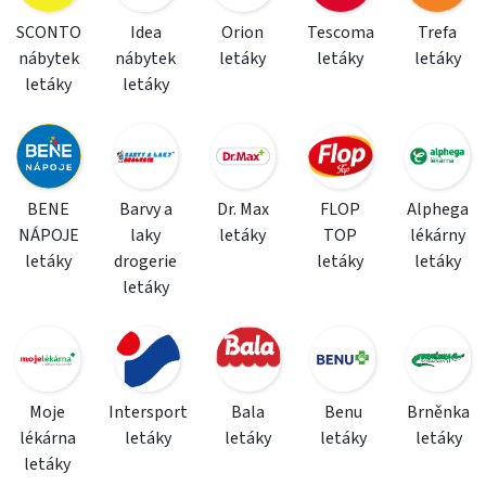
SCONTO
Idea
Orion
Tescoma
Trefa
nábytek
nábytek
letáky
letáky
letáky
letáky
letáky
BENE
Barvy a
Dr. Max
FLOP
Alphega
NÁPOJE
laky
letáky
TOP
lékárny
letáky
drogerie
letáky
letáky
letáky
Moje
Intersport
Bala
Benu
Brněnka
lékárna
letáky
letáky
letáky
letáky
letáky