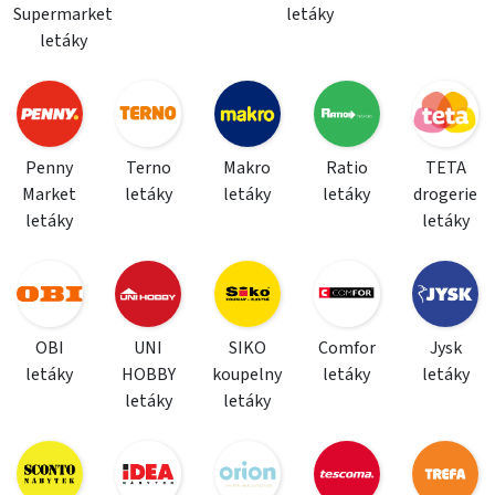
Supermarket
letáky
letáky
Penny
Terno
Makro
Ratio
TETA
Market
letáky
letáky
letáky
drogerie
letáky
letáky
OBI
UNI
SIKO
Comfor
Jysk
letáky
HOBBY
koupelny
letáky
letáky
letáky
letáky