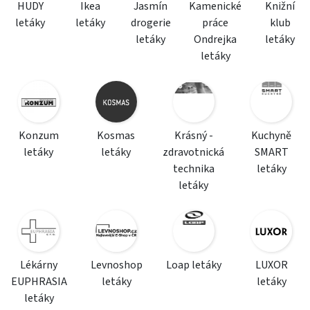
HUDY
Ikea
Jasmín
Kamenické
Knižní
letáky
letáky
drogerie
práce
klub
letáky
Ondrejka
letáky
letáky
Konzum
Kosmas
Krásný -
Kuchyně
letáky
letáky
zdravotnická
SMART
technika
letáky
letáky
Lékárny
Levnoshop
Loap letáky
LUXOR
EUPHRASIA
letáky
letáky
letáky