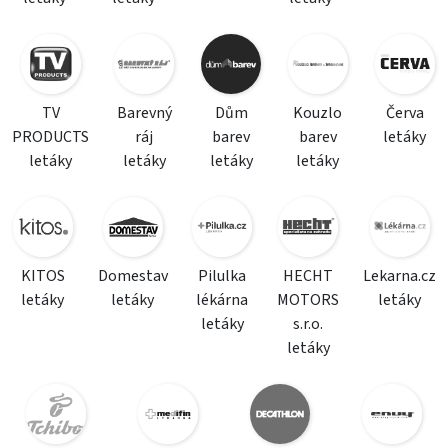
TV
Barevný
Dům
Kouzlo
Červa
PRODUCTS
ráj
barev
barev
letáky
letáky
letáky
letáky
letáky
KITOS
Domestav
Pilulka
HECHT
Lekarna.cz
letáky
letáky
lékárna
MOTORS
letáky
letáky
s.r.o.
letáky