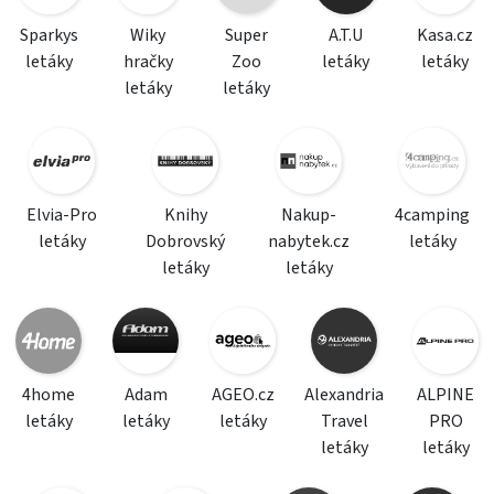
Sparkys
Wiky
Super
A.T.U
Kasa.cz
letáky
hračky
Zoo
letáky
letáky
letáky
letáky
Elvia-Pro
Knihy
Nakup-
4camping
letáky
Dobrovský
nabytek.cz
letáky
letáky
letáky
4home
Adam
AGEO.cz
Alexandria
ALPINE
letáky
letáky
letáky
Travel
PRO
letáky
letáky