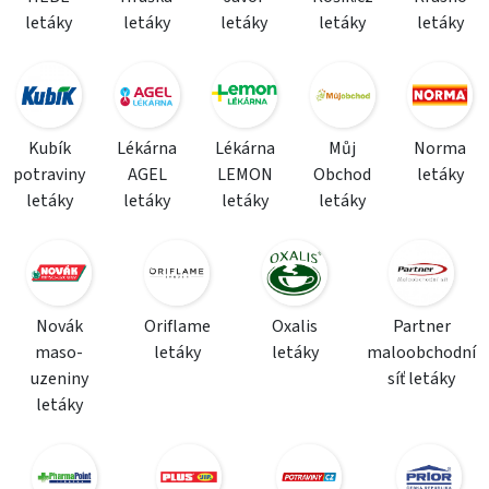
letáky
letáky
letáky
letáky
letáky
Kubík
Lékárna
Lékárna
Můj
Norma
potraviny
AGEL
LEMON
Obchod
letáky
letáky
letáky
letáky
letáky
Novák
Oriflame
Oxalis
Partner
maso-
letáky
letáky
maloobchodní
uzeniny
síť letáky
letáky