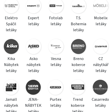
Elektro
Expert
Fotolab
T.S.
Mobelix
Spáčil
letáky
letáky
Bohemia
letáky
letáky
letáky
Kika
Asko
Vesna
Breno
CZ
Nábytek
nábytek
letáky
koberce
nábytkář
letáky
letáky
letáky
letáky
Jamall
JENA-
Purtex
Trend
Casarredo
nábytek
NÁBYTEK
letáky
koberce
letáky
letáky
letáky
letáky