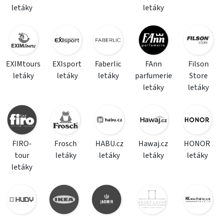
letáky
letáky
EXIMtours
EXIsport
Faberlic
FAnn
Filson
letáky
letáky
letáky
parfumerie
Store
letáky
letáky
FIRO-
Frosch
HABU.cz
Hawaj.cz
HONOR
tour
letáky
letáky
letáky
letáky
letáky