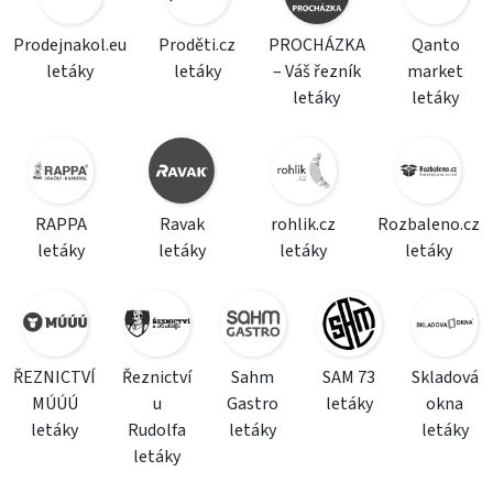
Prodejnakol.eu
Proděti.cz
PROCHÁZKA
Qanto
letáky
letáky
– Váš řezník
market
letáky
letáky
RAPPA
Ravak
rohlik.cz
Rozbaleno.cz
letáky
letáky
letáky
letáky
ŘEZNICTVÍ
Řeznictví
Sahm
SAM 73
Skladová
MÚÚÚ
u
Gastro
letáky
okna
letáky
Rudolfa
letáky
letáky
letáky