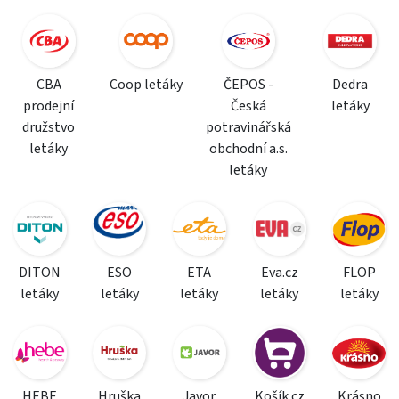
CBA
Coop letáky
ČEPOS -
Dedra
prodejní
Česká
letáky
družstvo
potravinářská
letáky
obchodní a.s.
letáky
DITON
ESO
ETA
Eva.cz
FLOP
letáky
letáky
letáky
letáky
letáky
HEBE
Hruška
Javor
Košík.cz
Krásno