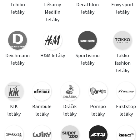
Tchibo
Lékarny
Decathlon
Envy sport
letáky
Medifin
letáky
letáky
letáky
Deichmann
H&M letáky
Sportisimo
Takko
letáky
letáky
fashion
letáky
KIK
Bambule
Dráčik
Pompo
Firststop
letáky
letáky
letáky
letáky
letáky