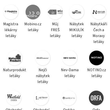
Magistra
Mobino.cz
Můj
Nábytek
Nábytkáři
lékárny
letáky
FREŠ
MIKULÍK
Čech a
letáky
letáky
letáky
Moravy
letáky
Naturprodukt
Nejči
Nev-Dama
NOTINO.cz
letáky
nábytek
letáky
letáky
letáky