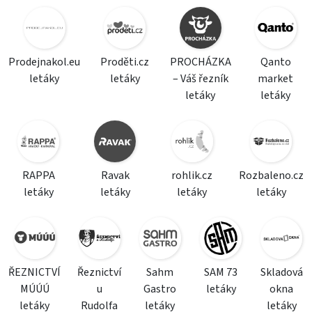
Prodejnakol.eu
Proděti.cz
PROCHÁZKA
Qanto
letáky
letáky
– Váš řezník
market
letáky
letáky
RAPPA
Ravak
rohlik.cz
Rozbaleno.cz
letáky
letáky
letáky
letáky
ŘEZNICTVÍ
Řeznictví
Sahm
SAM 73
Skladová
MÚÚÚ
u
Gastro
letáky
okna
letáky
Rudolfa
letáky
letáky