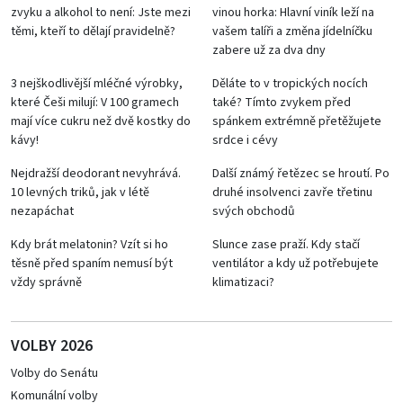
zvyku a alkohol to není: Jste mezi
vinou horka: Hlavní viník leží na
těmi, kteří to dělají pravidelně?
vašem talíři a změna jídelníčku
zabere už za dva dny
3 nejškodlivější mléčné výrobky,
Děláte to v tropických nocích
které Češi milují: V 100 gramech
také? Tímto zvykem před
mají více cukru než dvě kostky do
spánkem extrémně přetěžujete
kávy!
srdce i cévy
Nejdražší deodorant nevyhrává.
Další známý řetězec se hroutí. Po
10 levných triků, jak v létě
druhé insolvenci zavře třetinu
nezapáchat
svých obchodů
Kdy brát melatonin? Vzít si ho
Slunce zase praží. Kdy stačí
těsně před spaním nemusí být
ventilátor a kdy už potřebujete
vždy správně
klimatizaci?
VOLBY 2026
Volby do Senátu
Komunální volby