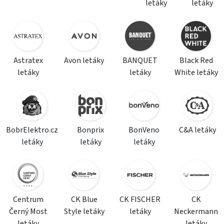
letáky
letáky
Astratex
Avon letáky
BANQUET
Black Red
letáky
letáky
White letáky
BobrElektro.cz
Bonprix
BonVeno
C&A letáky
letáky
letáky
letáky
Centrum
CK Blue
CK FISCHER
CK
Černý Most
Style letáky
letáky
Neckermann
letáky
letáky