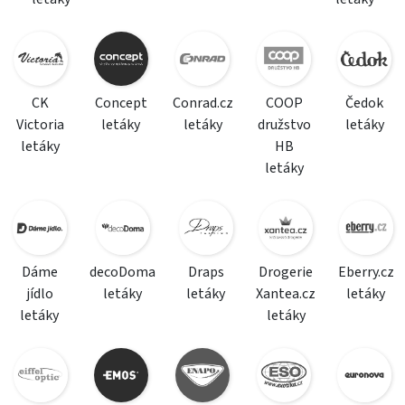
CK
Concept
Conrad.cz
COOP
Čedok
Victoria
letáky
letáky
družstvo
letáky
letáky
HB
letáky
Dáme
decoDoma
Draps
Drogerie
Eberry.cz
jídlo
letáky
letáky
Xantea.cz
letáky
letáky
letáky