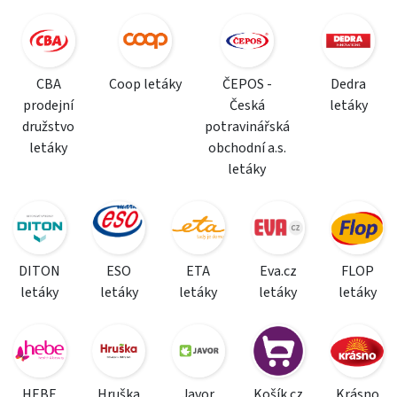
CBA
Coop letáky
ČEPOS -
Dedra
prodejní
Česká
letáky
družstvo
potravinářská
letáky
obchodní a.s.
letáky
DITON
ESO
ETA
Eva.cz
FLOP
letáky
letáky
letáky
letáky
letáky
HEBE
Hruška
Javor
Košík.cz
Krásno