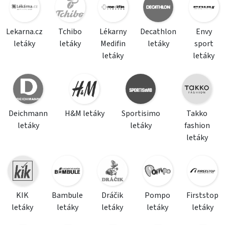
Lekarna.cz
Tchibo
Lékarny
Decathlon
Envy
letáky
letáky
Medifin
letáky
sport
letáky
letáky
Deichmann
H&M letáky
Sportisimo
Takko
letáky
letáky
fashion
letáky
KIK
Bambule
Dráčik
Pompo
Firststop
letáky
letáky
letáky
letáky
letáky