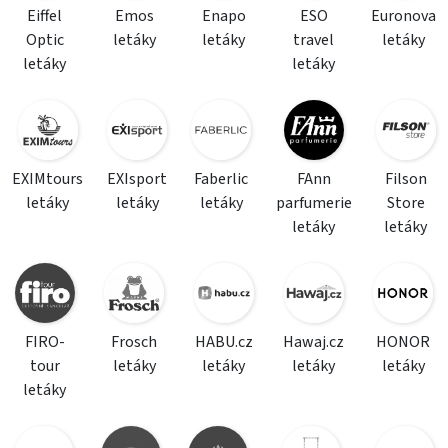
Eiffel
Emos
Enapo
ESO
Euronova
Optic
letáky
letáky
travel
letáky
letáky
letáky
EXIMtours
EXIsport
Faberlic
FAnn
Filson
letáky
letáky
letáky
parfumerie
Store
letáky
letáky
FIRO-
Frosch
HABU.cz
Hawaj.cz
HONOR
tour
letáky
letáky
letáky
letáky
letáky