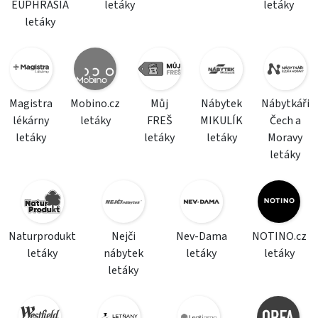
EUPHRASIA
letáky
letáky
letáky
Magistra
Mobino.cz
Můj
Nábytek
Nábytkáři
lékárny
letáky
FREŠ
MIKULÍK
Čech a
letáky
letáky
letáky
Moravy
letáky
Naturprodukt
Nejči
Nev-Dama
NOTINO.cz
letáky
nábytek
letáky
letáky
letáky