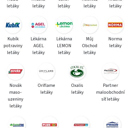
letáky
letáky
letáky
letáky
letáky
Kubík
Lékárna
Lékárna
Můj
Norma
potraviny
AGEL
LEMON
Obchod
letáky
letáky
letáky
letáky
letáky
Novák
Oriflame
Oxalis
Partner
maso-
letáky
letáky
maloobchodní
uzeniny
síť letáky
letáky