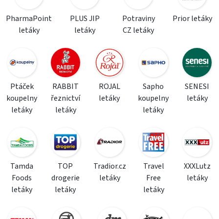
PharmaPoint
PLUS JIP
Potraviny
Prior letáky
letáky
letáky
CZ letáky
Ptáček
RABBIT
ROJAL
Sapho
SENESI
koupelny
řeznictví
letáky
koupelny
letáky
letáky
letáky
letáky
Tamda
TOP
Tradior.cz
Travel
XXXLutz
Foods
drogerie
letáky
Free
letáky
letáky
letáky
letáky