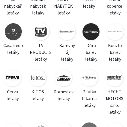
nábytkář
nábytek
NÁBYTEK
letáky
koberce
letáky
letáky
letáky
letáky
Casarredo
TV
Barevný
Dům
Kouzlo
letáky
PRODUCTS
ráj
barev
barev
letáky
letáky
letáky
letáky
Červa
KITOS
Domestav
Pilulka
HECHT
letáky
letáky
letáky
lékárna
MOTORS
letáky
s.r.o.
letáky