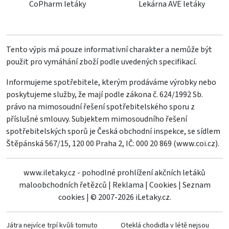
CoPharm letáky
Lekárna AVE letáky
Tento výpis má pouze informativní charakter a nemůže být
použit pro vymáhání zboží podle uvedených specifikací.
Informujeme spotřebitele, kterým prodáváme výrobky nebo
poskytujeme služby, že mají podle zákona č. 624/1992 Sb.
právo na mimosoudní řešení spotřebitelského sporu z
příslušné smlouvy. Subjektem mimosoudního řešení
spotřebitelských sporů je Česká obchodní inspekce, se sídlem
Štěpánská 567/15, 120 00 Praha 2, IČ: 000 20 869 (
www.coi.cz
).
www.iletaky.cz - pohodlné prohlížení akčních letáků
maloobchodních řetězců
|
Reklama
|
Cookies
|
Seznam
cookies
|
© 2007-2026 iLetaky.cz.
Játra nejvíce trpí kvůli tomuto
Oteklá chodidla v létě nejsou