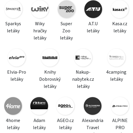
Sparkys
Wiky
Super
A.T.U
Kasa.cz
letáky
hračky
Zoo
letáky
letáky
letáky
letáky
Elvia-Pro
Knihy
Nakup-
4camping
letáky
Dobrovský
nabytek.cz
letáky
letáky
letáky
4home
Adam
AGEO.cz
Alexandria
ALPINE
letáky
letáky
letáky
Travel
PRO