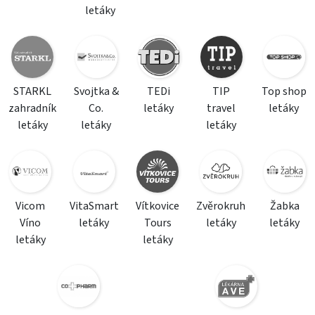
letáky
STARKL
Svojtka &
TEDi
TIP
Top shop
zahradník
Co.
letáky
travel
letáky
letáky
letáky
letáky
Vicom
VitaSmart
Vítkovice
Zvěrokruh
Žabka
Víno
letáky
Tours
letáky
letáky
letáky
letáky