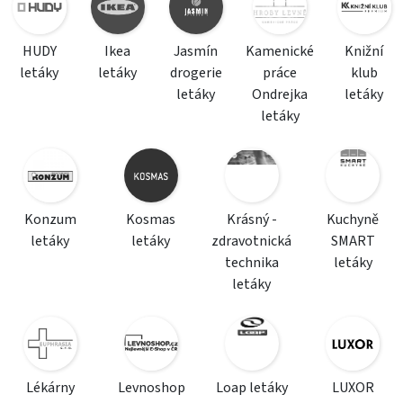
HUDY
Ikea
Jasmín
Kamenické
Knižní
letáky
letáky
drogerie
práce
klub
letáky
Ondrejka
letáky
letáky
Konzum
Kosmas
Krásný -
Kuchyně
letáky
letáky
zdravotnická
SMART
technika
letáky
letáky
Lékárny
Levnoshop
Loap letáky
LUXOR