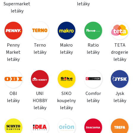
Supermarket
letáky
letáky
Penny
Terno
Makro
Ratio
TETA
Market
letáky
letáky
letáky
drogerie
letáky
letáky
OBI
UNI
SIKO
Comfor
Jysk
letáky
HOBBY
koupelny
letáky
letáky
letáky
letáky