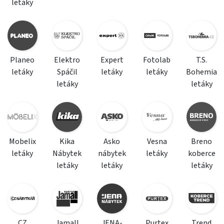
letáky
Planeo
Elektro
Expert
Fotolab
T.S.
letáky
Spáčil
letáky
letáky
Bohemia
letáky
letáky
Mobelix
Kika
Asko
Vesna
Breno
letáky
Nábytek
nábytek
letáky
koberce
letáky
letáky
letáky
CZ
Jamall
JENA-
Purtex
Trend