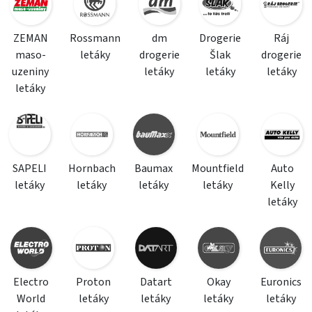
ZEMAN
Rossmann
dm
Drogerie
Ráj
maso-
letáky
drogerie
Šlak
drogerie
uzeniny
letáky
letáky
letáky
letáky
SAPELI
Hornbach
Baumax
Mountfield
Auto
letáky
letáky
letáky
letáky
Kelly
letáky
Electro
Proton
Datart
Okay
Euronics
World
letáky
letáky
letáky
letáky