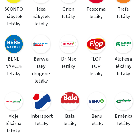
SCONTO
Idea
Orion
Tescoma
Trefa
nábytek
nábytek
letáky
letáky
letáky
letáky
letáky
BENE
Barvy a
Dr. Max
FLOP
Alphega
NÁPOJE
laky
letáky
TOP
lékárny
letáky
drogerie
letáky
letáky
letáky
Moje
Intersport
Bala
Benu
Brněnka
lékárna
letáky
letáky
letáky
letáky
letáky