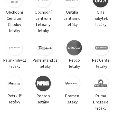
Obchodní
Obchodní
Optika
Orfa
Centrum
centrum
Lentiamo
nábytek
Chodov
Letňany
letáky
letáky
letáky
letáky
Palmknihy.cz
Parfemland.cz
Pepco
Pet Center
letáky
letáky
letáky
letáky
Petrklíč
Popron
Pramen
Prima
letáky
letáky
letáky
Drogerie
letáky