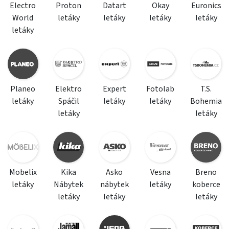
Electro
Proton
Datart
Okay
Euronics
World
letáky
letáky
letáky
letáky
letáky
Planeo
Elektro
Expert
Fotolab
T.S.
letáky
Spáčil
letáky
letáky
Bohemia
letáky
letáky
Mobelix
Kika
Asko
Vesna
Breno
letáky
Nábytek
nábytek
letáky
koberce
letáky
letáky
letáky