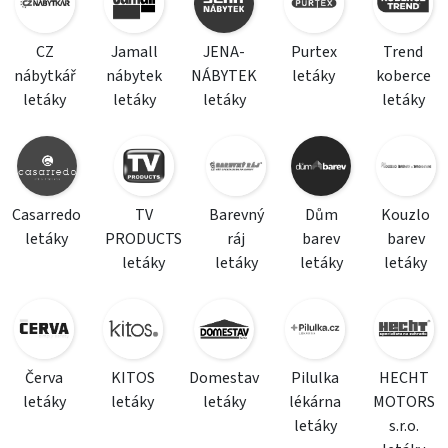
CZ
Jamall
JENA-
Purtex
Trend
nábytkář
nábytek
NÁBYTEK
letáky
koberce
letáky
letáky
letáky
letáky
Casarredo
TV
Barevný
Dům
Kouzlo
letáky
PRODUCTS
ráj
barev
barev
letáky
letáky
letáky
letáky
Červa
KITOS
Domestav
Pilulka
HECHT
letáky
letáky
letáky
lékárna
MOTORS
letáky
s.r.o.