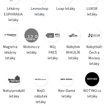
Lékárny
Levnoshop
Loap letáky
LUXOR
EUPHRASIA
letáky
letáky
letáky
Magistra
Mobino.cz
Můj
Nábytek
Nábytkáři
lékárny
letáky
FREŠ
MIKULÍK
Čech a
letáky
letáky
letáky
Moravy
letáky
Naturprodukt
Nejči
Nev-Dama
NOTINO.cz
letáky
nábytek
letáky
letáky
letáky