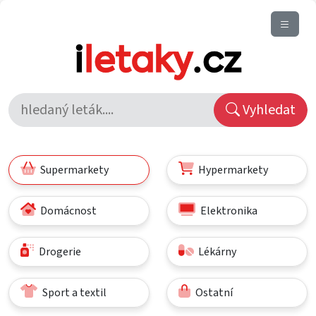
Vyhledat
Supermarkety
Hypermarkety
Domácnost
Elektronika
Drogerie
Lékárny
Sport a textil
Ostatní