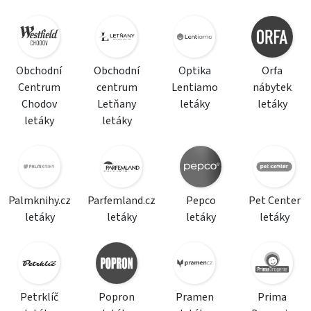
Obchodní
Obchodní
Optika
Orfa
Centrum
centrum
Lentiamo
nábytek
Chodov
Letňany
letáky
letáky
letáky
letáky
Palmknihy.cz
Parfemland.cz
Pepco
Pet Center
letáky
letáky
letáky
letáky
Petrklíč
Popron
Pramen
Prima