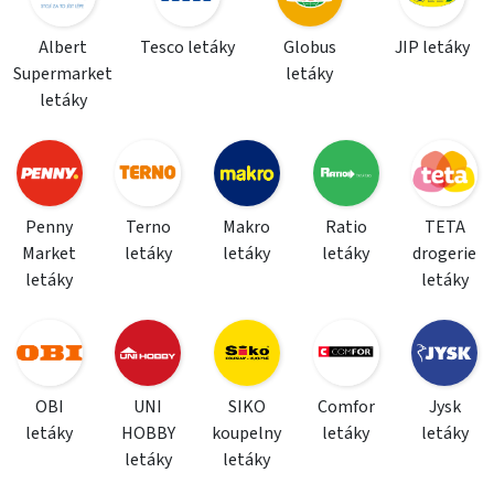
Albert
Tesco letáky
Globus
JIP letáky
Supermarket
letáky
letáky
Penny
Terno
Makro
Ratio
TETA
Market
letáky
letáky
letáky
drogerie
letáky
letáky
OBI
UNI
SIKO
Comfor
Jysk
letáky
HOBBY
koupelny
letáky
letáky
letáky
letáky