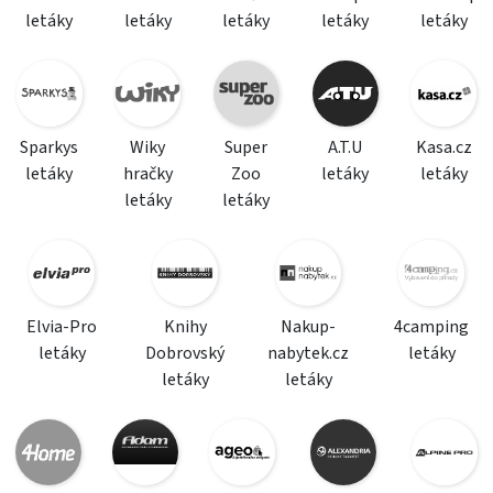
letáky
letáky
letáky
letáky
letáky
Sparkys
Wiky
Super
A.T.U
Kasa.cz
letáky
hračky
Zoo
letáky
letáky
letáky
letáky
Elvia-Pro
Knihy
Nakup-
4camping
letáky
Dobrovský
nabytek.cz
letáky
letáky
letáky