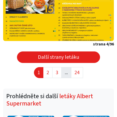
strana 4/96
Další strany letáku
1
2
3
...
24
Prohlédněte si další
letáky Albert
Supermarket