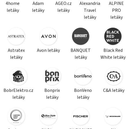
4home
Adam
AGEO.cz
Alexandria
ALPINE
letáky
letáky
letáky
Travel
PRO
letáky
letáky
Astratex
Avon letáky
BANQUET
Black Red
letáky
letáky
White letáky
BobrElektro.cz
Bonprix
BonVeno
C&A letáky
letáky
letáky
letáky