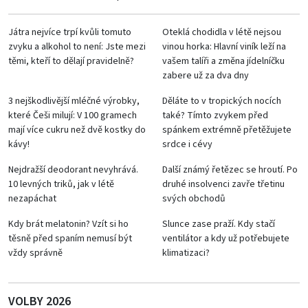
Játra nejvíce trpí kvůli tomuto
Oteklá chodidla v létě nejsou
zvyku a alkohol to není: Jste mezi
vinou horka: Hlavní viník leží na
těmi, kteří to dělají pravidelně?
vašem talíři a změna jídelníčku
zabere už za dva dny
3 nejškodlivější mléčné výrobky,
Děláte to v tropických nocích
které Češi milují: V 100 gramech
také? Tímto zvykem před
mají více cukru než dvě kostky do
spánkem extrémně přetěžujete
kávy!
srdce i cévy
Nejdražší deodorant nevyhrává.
Další známý řetězec se hroutí. Po
10 levných triků, jak v létě
druhé insolvenci zavře třetinu
nezapáchat
svých obchodů
Kdy brát melatonin? Vzít si ho
Slunce zase praží. Kdy stačí
těsně před spaním nemusí být
ventilátor a kdy už potřebujete
vždy správně
klimatizaci?
VOLBY 2026