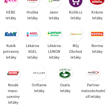
HEBE
Hruška
Javor
Košík.cz
Krásno
letáky
letáky
letáky
letáky
letáky
Kubík
Lékárna
Lékárna
Můj
Norma
potraviny
AGEL
LEMON
Obchod
letáky
letáky
letáky
letáky
letáky
Novák
Oriflame
Oxalis
Partner
maso-
letáky
letáky
maloobchodní
uzeniny
síť letáky
letáky