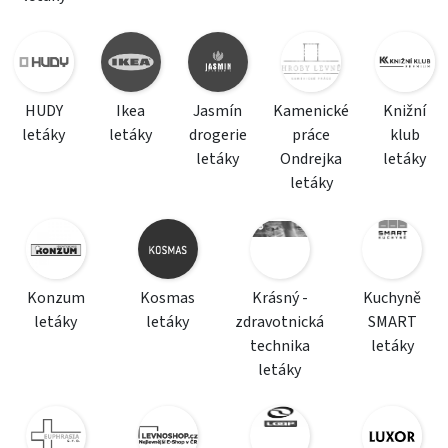
HUDY
Ikea
Jasmín
Kamenické
Knižní
letáky
letáky
drogerie
práce
klub
letáky
Ondrejka
letáky
letáky
Konzum
Kosmas
Krásný -
Kuchyně
letáky
letáky
zdravotnická
SMART
technika
letáky
letáky