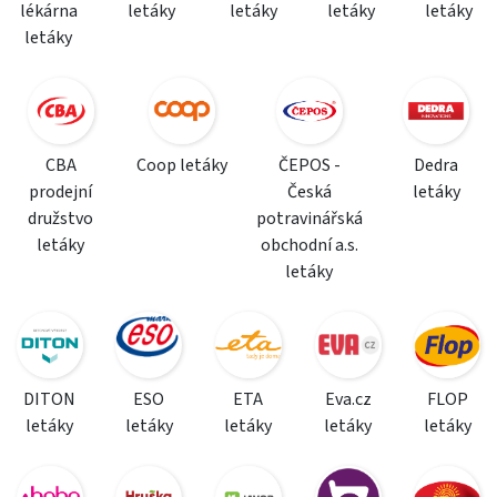
lékárna
letáky
letáky
letáky
letáky
letáky
CBA
Coop letáky
ČEPOS -
Dedra
prodejní
Česká
letáky
družstvo
potravinářská
letáky
obchodní a.s.
letáky
DITON
ESO
ETA
Eva.cz
FLOP
letáky
letáky
letáky
letáky
letáky