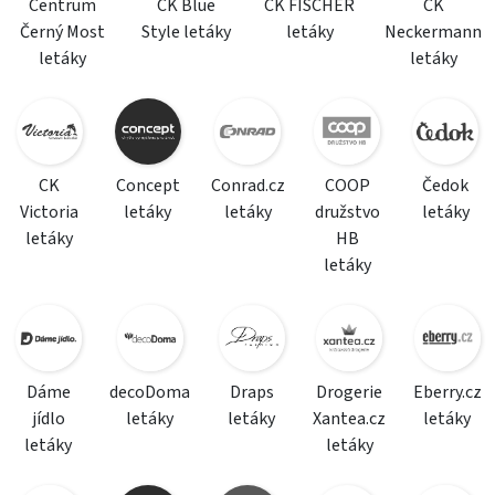
Centrum
CK Blue
CK FISCHER
CK
Černý Most
Style letáky
letáky
Neckermann
letáky
letáky
CK
Concept
Conrad.cz
COOP
Čedok
Victoria
letáky
letáky
družstvo
letáky
letáky
HB
letáky
Dáme
decoDoma
Draps
Drogerie
Eberry.cz
jídlo
letáky
letáky
Xantea.cz
letáky
letáky
letáky