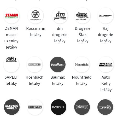
ZEMAN
Rossmann
dm
Drogerie
Ráj
maso-
letáky
drogerie
Šlak
drogerie
uzeniny
letáky
letáky
letáky
letáky
SAPELI
Hornbach
Baumax
Mountfield
Auto
letáky
letáky
letáky
letáky
Kelly
letáky