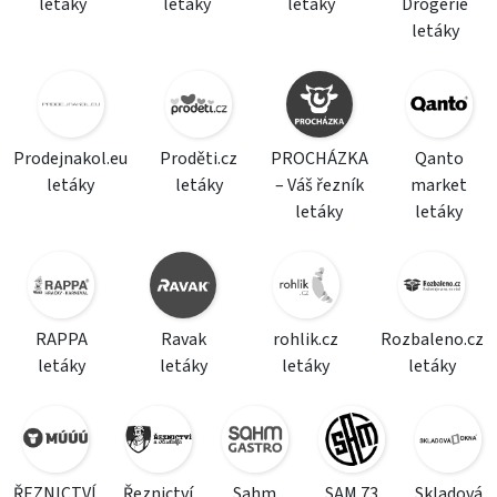
letáky
letáky
letáky
Drogerie
letáky
Prodejnakol.eu
Proděti.cz
PROCHÁZKA
Qanto
letáky
letáky
– Váš řezník
market
letáky
letáky
RAPPA
Ravak
rohlik.cz
Rozbaleno.cz
letáky
letáky
letáky
letáky
ŘEZNICTVÍ
Řeznictví
Sahm
SAM 73
Skladová