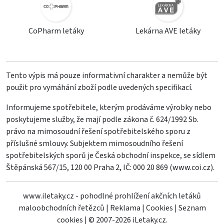
CoPharm letáky
Lekárna AVE letáky
Tento výpis má pouze informativní charakter a nemůže být
použit pro vymáhání zboží podle uvedených specifikací.
Informujeme spotřebitele, kterým prodáváme výrobky nebo
poskytujeme služby, že mají podle zákona č. 624/1992 Sb.
právo na mimosoudní řešení spotřebitelského sporu z
příslušné smlouvy. Subjektem mimosoudního řešení
spotřebitelských sporů je Česká obchodní inspekce, se sídlem
Štěpánská 567/15, 120 00 Praha 2, IČ: 000 20 869 (
www.coi.cz
).
www.iletaky.cz - pohodlné prohlížení akčních letáků
maloobchodních řetězců
|
Reklama
|
Cookies
|
Seznam
cookies
|
© 2007-2026 iLetaky.cz.