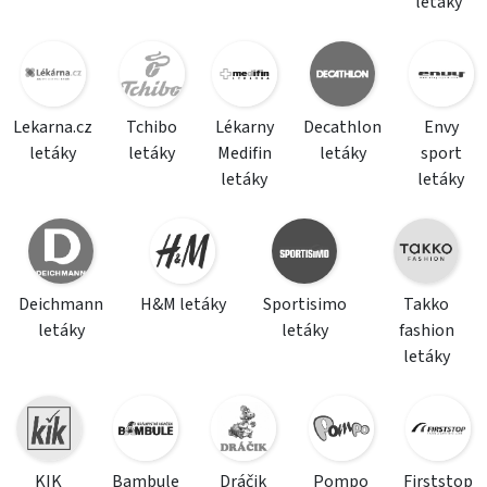
letáky
Lekarna.cz
Tchibo
Lékarny
Decathlon
Envy
letáky
letáky
Medifin
letáky
sport
letáky
letáky
Deichmann
H&M letáky
Sportisimo
Takko
letáky
letáky
fashion
letáky
KIK
Bambule
Dráčik
Pompo
Firststop