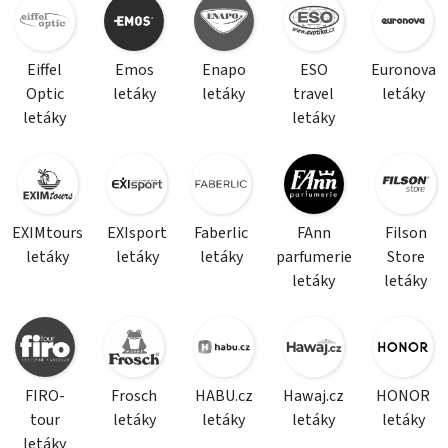
Eiffel
Emos
Enapo
ESO
Euronova
Optic
letáky
letáky
travel
letáky
letáky
letáky
EXIMtours
EXIsport
Faberlic
FAnn
Filson
letáky
letáky
letáky
parfumerie
Store
letáky
letáky
FIRO-
Frosch
HABU.cz
Hawaj.cz
HONOR
tour
letáky
letáky
letáky
letáky
letáky