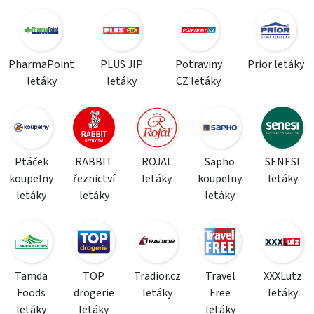
PharmaPoint
PLUS JIP
Potraviny
Prior letáky
letáky
letáky
CZ letáky
Ptáček
RABBIT
ROJAL
Sapho
SENESI
koupelny
řeznictví
letáky
koupelny
letáky
letáky
letáky
letáky
Tamda
TOP
Tradior.cz
Travel
XXXLutz
Foods
drogerie
letáky
Free
letáky
letáky
letáky
letáky