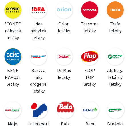
SCONTO
Idea
Orion
Tescoma
Trefa
nábytek
nábytek
letáky
letáky
letáky
letáky
letáky
BENE
Barvy a
Dr. Max
FLOP
Alphega
NÁPOJE
laky
letáky
TOP
lékárny
letáky
drogerie
letáky
letáky
letáky
Moje
Intersport
Bala
Benu
Brněnka