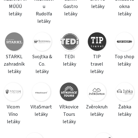
MÚÚÚ
u
Gastro
letáky
okna
letáky
Rudolfa
letáky
letáky
letáky
STARKL
Svojtka &
TEDi
TIP
Top shop
zahradník
Co.
letáky
travel
letáky
letáky
letáky
letáky
Vicom
VitaSmart
Vítkovice
Zvěrokruh
Žabka
Víno
letáky
Tours
letáky
letáky
letáky
letáky