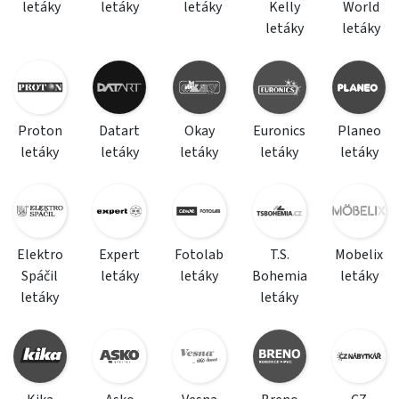
letáky
letáky
letáky
Kelly
World
letáky
letáky
Proton
Datart
Okay
Euronics
Planeo
letáky
letáky
letáky
letáky
letáky
Elektro
Expert
Fotolab
T.S.
Mobelix
Spáčil
letáky
letáky
Bohemia
letáky
letáky
letáky