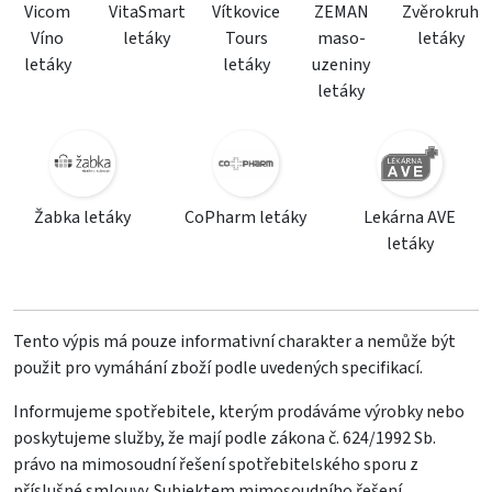
Vicom
VitaSmart
Vítkovice
ZEMAN
Zvěrokruh
Víno
letáky
Tours
maso-
letáky
letáky
letáky
uzeniny
letáky
Žabka letáky
CoPharm letáky
Lekárna AVE
letáky
Tento výpis má pouze informativní charakter a nemůže být
použit pro vymáhání zboží podle uvedených specifikací.
Informujeme spotřebitele, kterým prodáváme výrobky nebo
poskytujeme služby, že mají podle zákona č. 624/1992 Sb.
právo na mimosoudní řešení spotřebitelského sporu z
příslušné smlouvy. Subjektem mimosoudního řešení