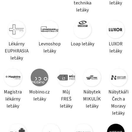
technika
letáky
letáky
Lékárny
Levnoshop
Loap letáky
LUXOR
EUPHRASIA
letáky
letáky
letáky
Magistra
Mobino.cz
Můj
Nábytek
Nábytkáři
lékárny
letáky
FREŠ
MIKULÍK
Čech a
letáky
letáky
letáky
Moravy
letáky