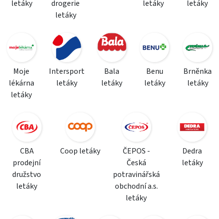
letáky
drogerie
letáky
letáky
letáky
Moje
Intersport
Bala
Benu
Brněnka
lékárna
letáky
letáky
letáky
letáky
letáky
CBA
Coop letáky
ČEPOS -
Dedra
prodejní
Česká
letáky
družstvo
potravinářská
letáky
obchodní a.s.
letáky