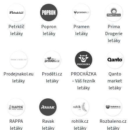
Petrklíč
Popron
Pramen
Prima
letáky
letáky
letáky
Drogerie
letáky
Prodejnakol.eu
Proděti.cz
PROCHÁZKA
Qanto
letáky
letáky
– Váš řezník
market
letáky
letáky
RAPPA
Ravak
rohlik.cz
Rozbaleno.cz
letáky
letáky
letáky
letáky