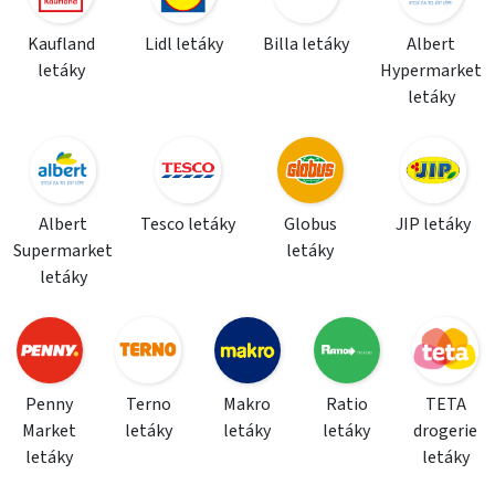
Kaufland
Lidl letáky
Billa letáky
Albert
letáky
Hypermarket
letáky
Albert
Tesco letáky
Globus
JIP letáky
Supermarket
letáky
letáky
Penny
Terno
Makro
Ratio
TETA
Market
letáky
letáky
letáky
drogerie
letáky
letáky