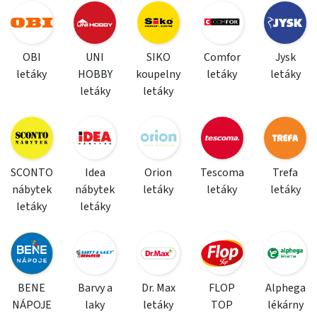
OBI
UNI
SIKO
Comfor
Jysk
letáky
HOBBY
koupelny
letáky
letáky
letáky
letáky
SCONTO
Idea
Orion
Tescoma
Trefa
nábytek
nábytek
letáky
letáky
letáky
letáky
letáky
BENE
Barvy a
Dr. Max
FLOP
Alphega
NÁPOJE
laky
letáky
TOP
lékárny