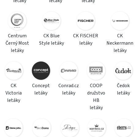
letáky
letáky
letáky
Centrum
CK Blue
CK FISCHER
CK
Černý Most
Style letáky
letáky
Neckermann
letáky
letáky
CK
Concept
Conrad.cz
COOP
Čedok
Victoria
letáky
letáky
družstvo
letáky
letáky
HB
letáky