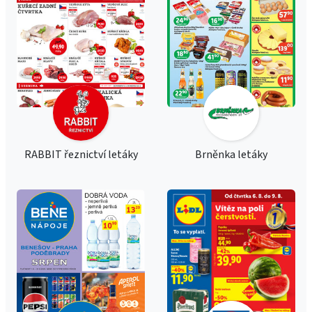
RABBIT řeznictví letáky
Brněnka letáky