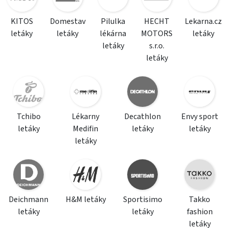
KITOS
Domestav
Pilulka
HECHT
Lekarna.cz
letáky
letáky
lékárna
MOTORS
letáky
letáky
s.r.o.
letáky
Tchibo
Lékarny
Decathlon
Envy sport
letáky
Medifin
letáky
letáky
letáky
Deichmann
H&M letáky
Sportisimo
Takko
letáky
letáky
fashion
letáky