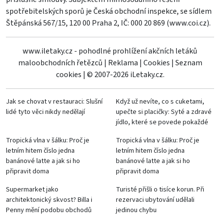
spotřebitelských sporů je Česká obchodní inspekce, se sídlem
Štěpánská 567/15, 120 00 Praha 2, IČ: 000 20 869 (
www.coi.cz
).
www.iletaky.cz - pohodlné prohlížení akčních letáků
maloobchodních řetězců
|
Reklama
|
Cookies
|
Seznam
cookies
|
© 2007-2026 iLetaky.cz.
Jak se chovat v restauraci: Slušní
Když už nevíte, co s cuketami,
lidé tyto věci nikdy nedělají
upečte si placičky: Syté a zdravé
jídlo, které se povede pokaždé
Tropická vlna v šálku: Proč je
Tropická vlna v šálku: Proč je
letním hitem číslo jedna
letním hitem číslo jedna
banánové latte a jak si ho
banánové latte a jak si ho
připravit doma
připravit doma
Supermarket jako
Turisté přišli o tisíce korun. Při
architektonický skvost? Billa i
rezervaci ubytování udělali
Penny mění podobu obchodů
jedinou chybu