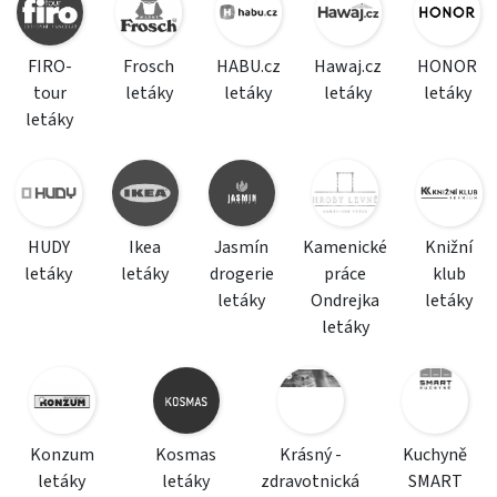
FIRO-
Frosch
HABU.cz
Hawaj.cz
HONOR
tour
letáky
letáky
letáky
letáky
letáky
HUDY
Ikea
Jasmín
Kamenické
Knižní
letáky
letáky
drogerie
práce
klub
letáky
Ondrejka
letáky
letáky
Konzum
Kosmas
Krásný -
Kuchyně
letáky
letáky
zdravotnická
SMART