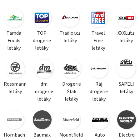
Tamda
TOP
Tradior.cz
Travel
XXXLutz
Foods
drogerie
letáky
Free
letáky
letáky
letáky
letáky
Rossmann
dm
Drogerie
Ráj
SAPELI
letáky
drogerie
Šlak
drogerie
letáky
letáky
letáky
letáky
Hornbach
Baumax
Mountfield
Auto
Electro