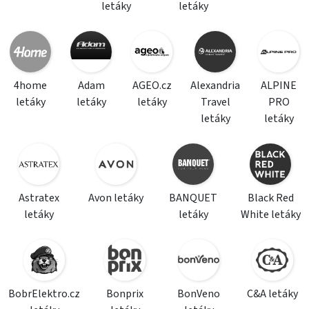
letáky
letáky
4home
Adam
AGEO.cz
Alexandria
ALPINE
letáky
letáky
letáky
Travel
PRO
letáky
letáky
Astratex
Avon letáky
BANQUET
Black Red
letáky
letáky
White letáky
BobrElektro.cz
Bonprix
BonVeno
C&A letáky