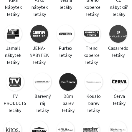
Kika
Asko
Vesna
Breno
CZ
Nábytek
nábytek
letáky
koberce
nábytkář
letáky
letáky
letáky
letáky
Jamall
JENA-
Purtex
Trend
Casarredo
nábytek
NÁBYTEK
letáky
koberce
letáky
letáky
letáky
letáky
TV
Barevný
Dům
Kouzlo
Červa
PRODUCTS
ráj
barev
barev
letáky
letáky
letáky
letáky
letáky