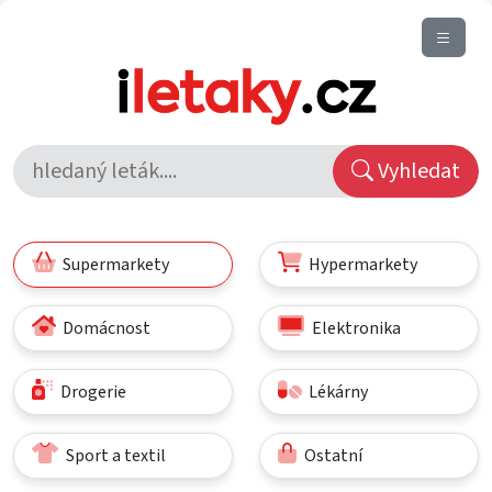
Vyhledat
Supermarkety
Hypermarkety
Domácnost
Elektronika
Drogerie
Lékárny
Sport a textil
Ostatní