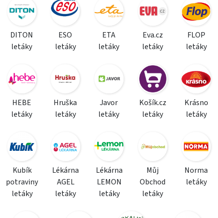
DITON
ESO
ETA
Eva.cz
FLOP
letáky
letáky
letáky
letáky
letáky
HEBE
Hruška
Javor
Košík.cz
Krásno
letáky
letáky
letáky
letáky
letáky
Kubík
Lékárna
Lékárna
Můj
Norma
potraviny
AGEL
LEMON
Obchod
letáky
letáky
letáky
letáky
letáky