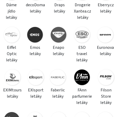
Dáme
decoDoma
Draps
Drogerie
Eberry.cz
jídlo
letáky
letáky
Xantea.cz
letáky
letáky
letáky
Eiffel
Emos
Enapo
ESO
Euronova
Optic
letáky
letáky
travel
letáky
letáky
letáky
EXIMtours
EXIsport
Faberlic
FAnn
Filson
letáky
letáky
letáky
parfumerie
Store
letáky
letáky