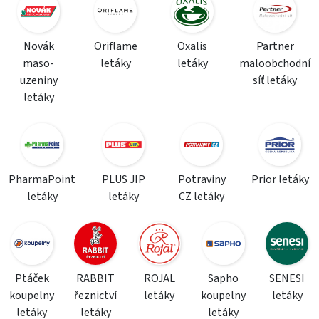
Novák
Oriflame
Oxalis
Partner
maso-
letáky
letáky
maloobchodní
uzeniny
síť letáky
letáky
PharmaPoint
PLUS JIP
Potraviny
Prior letáky
letáky
letáky
CZ letáky
Ptáček
RABBIT
ROJAL
Sapho
SENESI
koupelny
řeznictví
letáky
koupelny
letáky
letáky
letáky
letáky