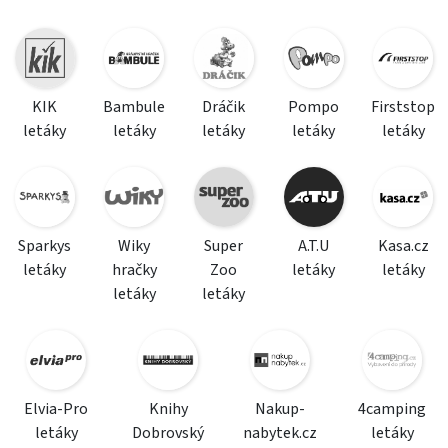
KIK
Bambule
Dráčik
Pompo
Firststop
letáky
letáky
letáky
letáky
letáky
Sparkys
Wiky
Super
A.T.U
Kasa.cz
letáky
hračky
Zoo
letáky
letáky
letáky
letáky
Elvia-Pro
Knihy
Nakup-
4camping
letáky
Dobrovský
nabytek.cz
letáky