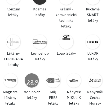
Konzum
Kosmas
Krásný -
Kuchyně
letáky
letáky
zdravotnická
SMART
technika
letáky
letáky
Lékárny
Levnoshop
Loap letáky
LUXOR
EUPHRASIA
letáky
letáky
letáky
Magistra
Mobino.cz
Můj
Nábytek
Nábytkáři
lékárny
letáky
FREŠ
MIKULÍK
Čech a
letáky
letáky
letáky
Moravy