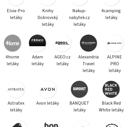
Elvia-Pro
Knihy
Nakup-
4camping
letáky
Dobrovský
nabytek.cz
letáky
letáky
letáky
4home
Adam
AGEO.cz
Alexandria
ALPINE
letáky
letáky
letáky
Travel
PRO
letáky
letáky
Astratex
Avon letáky
BANQUET
Black Red
letáky
letáky
White letáky