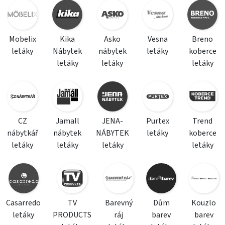
Mobelix
Kika
Asko
Vesna
Breno
letáky
Nábytek
nábytek
letáky
koberce
letáky
letáky
letáky
CZ
Jamall
JENA-
Purtex
Trend
nábytkář
nábytek
NÁBYTEK
letáky
koberce
letáky
letáky
letáky
letáky
Casarredo
TV
Barevný
Dům
Kouzlo
letáky
PRODUCTS
ráj
barev
barev