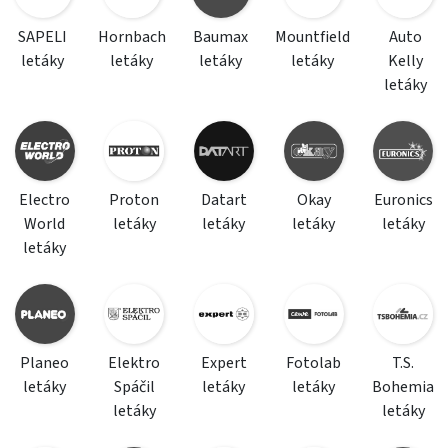
SAPELI
Hornbach
Baumax
Mountfield
Auto
letáky
letáky
letáky
letáky
Kelly
letáky
Electro
Proton
Datart
Okay
Euronics
World
letáky
letáky
letáky
letáky
letáky
Planeo
Elektro
Expert
Fotolab
T.S.
letáky
Spáčil
letáky
letáky
Bohemia
letáky
letáky