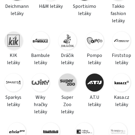
Deichmann
H&M letáky
Sportisimo
Takko
letáky
letáky
fashion
letáky
KIK
Bambule
Dráčik
Pompo
Firststop
letáky
letáky
letáky
letáky
letáky
Sparkys
Wiky
Super
A.T.U
Kasa.cz
letáky
hračky
Zoo
letáky
letáky
letáky
letáky