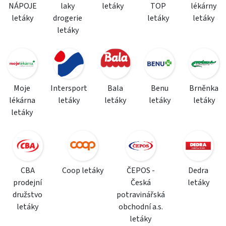
NÁPOJE
laky
letáky
TOP
lékárny
letáky
drogerie
letáky
letáky
letáky
Moje
Intersport
Bala
Benu
Brněnka
lékárna
letáky
letáky
letáky
letáky
letáky
CBA
Coop letáky
ČEPOS -
Dedra
prodejní
Česká
letáky
družstvo
potravinářská
letáky
obchodní a.s.
letáky