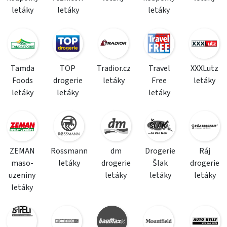
letáky
letáky
letáky
Tamda
TOP
Tradior.cz
Travel
XXXLutz
Foods
drogerie
letáky
Free
letáky
letáky
letáky
letáky
ZEMAN
Rossmann
dm
Drogerie
Ráj
maso-
letáky
drogerie
Šlak
drogerie
uzeniny
letáky
letáky
letáky
letáky