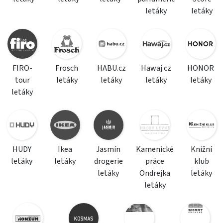
letáky
letáky
FIRO-
Frosch
HABU.cz
Hawaj.cz
HONOR
tour
letáky
letáky
letáky
letáky
letáky
HUDY
Ikea
Jasmín
Kamenické
Knižní
letáky
letáky
drogerie
práce
klub
letáky
Ondrejka
letáky
letáky