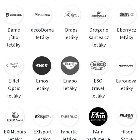
Dáme
decoDoma
Draps
Drogerie
Eberry.cz
jídlo
letáky
letáky
Xantea.cz
letáky
letáky
letáky
Eiffel
Emos
Enapo
ESO
Euronova
Optic
letáky
letáky
travel
letáky
letáky
letáky
EXIMtours
EXIsport
Faberlic
FAnn
Filson
letáky
letáky
letáky
parfumerie
Store