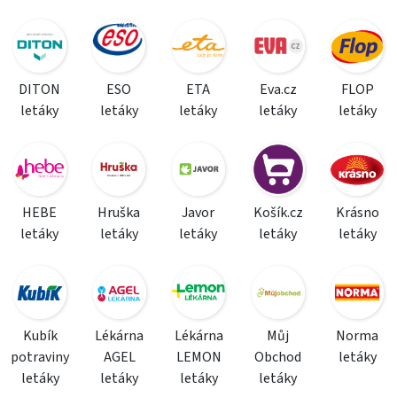
DITON
ESO
ETA
Eva.cz
FLOP
letáky
letáky
letáky
letáky
letáky
HEBE
Hruška
Javor
Košík.cz
Krásno
letáky
letáky
letáky
letáky
letáky
Kubík
Lékárna
Lékárna
Můj
Norma
potraviny
AGEL
LEMON
Obchod
letáky
letáky
letáky
letáky
letáky