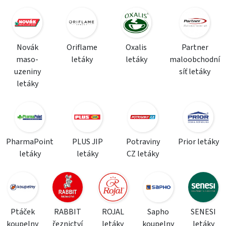
Novák
Oriflame
Oxalis
Partner
maso-
letáky
letáky
maloobchodní
uzeniny
síť letáky
letáky
PharmaPoint
PLUS JIP
Potraviny
Prior letáky
letáky
letáky
CZ letáky
Ptáček
RABBIT
ROJAL
Sapho
SENESI
koupelny
řeznictví
letáky
koupelny
letáky