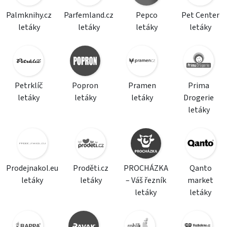
Palmknihy.cz
Parfemland.cz
Pepco
Pet Center
letáky
letáky
letáky
letáky
Petrklíč
Popron
Pramen
Prima
letáky
letáky
letáky
Drogerie
letáky
Prodejnakol.eu
Proděti.cz
PROCHÁZKA
Qanto
letáky
letáky
– Váš řezník
market
letáky
letáky