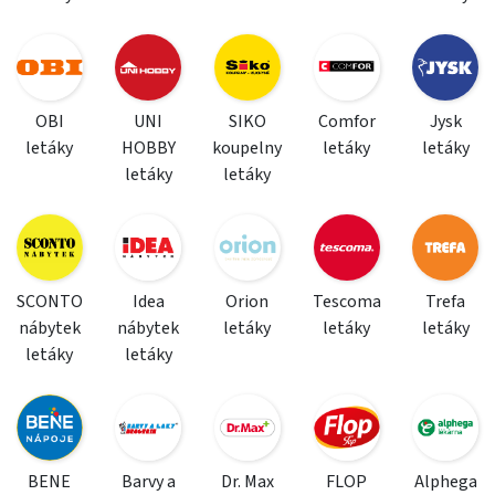
OBI
UNI
SIKO
Comfor
Jysk
letáky
HOBBY
koupelny
letáky
letáky
letáky
letáky
SCONTO
Idea
Orion
Tescoma
Trefa
nábytek
nábytek
letáky
letáky
letáky
letáky
letáky
BENE
Barvy a
Dr. Max
FLOP
Alphega