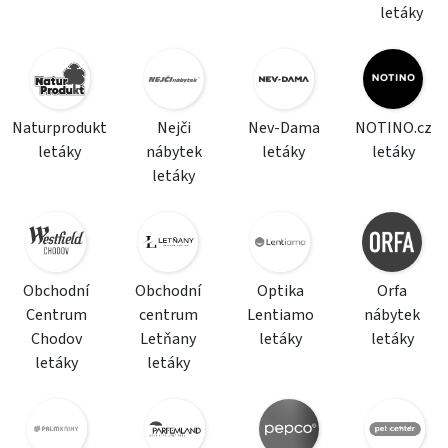
letáky
Naturprodukt
Nejči
Nev-Dama
NOTINO.cz
letáky
nábytek
letáky
letáky
letáky
Obchodní
Obchodní
Optika
Orfa
Centrum
centrum
Lentiamo
nábytek
Chodov
Letňany
letáky
letáky
letáky
letáky