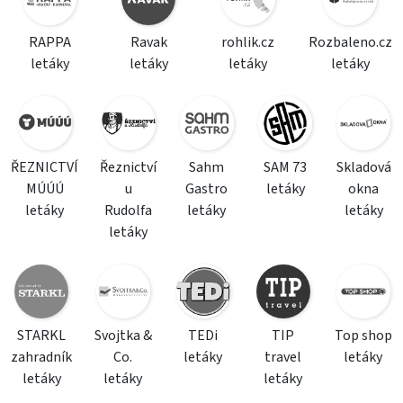
RAPPA
Ravak
rohlik.cz
Rozbaleno.cz
letáky
letáky
letáky
letáky
ŘEZNICTVÍ
Řeznictví
Sahm
SAM 73
Skladová
MÚÚÚ
u
Gastro
letáky
okna
letáky
Rudolfa
letáky
letáky
letáky
STARKL
Svojtka &
TEDi
TIP
Top shop
zahradník
Co.
letáky
travel
letáky
letáky
letáky
letáky