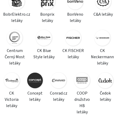
BobrElektro.cz
Bonprix
BonVeno
C&A letáky
letáky
letáky
letáky
Centrum
CK Blue
CK FISCHER
CK
Černý Most
Style letáky
letáky
Neckermann
letáky
letáky
CK
Concept
Conrad.cz
COOP
Čedok
Victoria
letáky
letáky
družstvo
letáky
letáky
HB
letáky