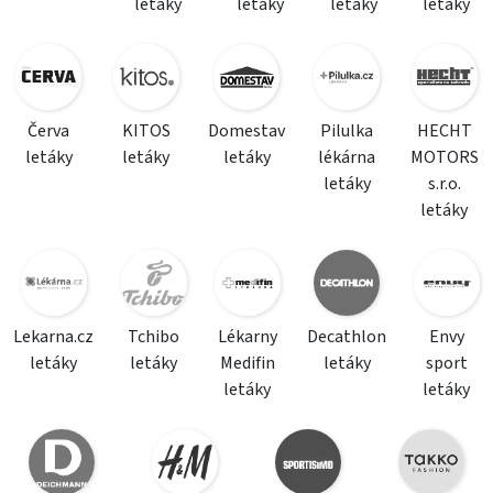
letáky
letáky
letáky
letáky
Červa
KITOS
Domestav
Pilulka
HECHT
letáky
letáky
letáky
lékárna
MOTORS
letáky
s.r.o.
letáky
Lekarna.cz
Tchibo
Lékarny
Decathlon
Envy
letáky
letáky
Medifin
letáky
sport
letáky
letáky