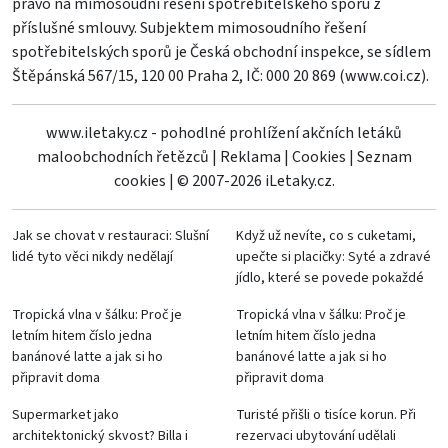
právo na mimosoudní řešení spotřebitelského sporu z
příslušné smlouvy. Subjektem mimosoudního řešení
spotřebitelských sporů je Česká obchodní inspekce, se sídlem
Štěpánská 567/15, 120 00 Praha 2, IČ: 000 20 869 (
www.coi.cz
).
www.iletaky.cz - pohodlné prohlížení akčních letáků
maloobchodních řetězců
|
Reklama
|
Cookies
|
Seznam
cookies
|
© 2007-2026 iLetaky.cz.
Jak se chovat v restauraci: Slušní
Když už nevíte, co s cuketami,
lidé tyto věci nikdy nedělají
upečte si placičky: Syté a zdravé
jídlo, které se povede pokaždé
Tropická vlna v šálku: Proč je
Tropická vlna v šálku: Proč je
letním hitem číslo jedna
letním hitem číslo jedna
banánové latte a jak si ho
banánové latte a jak si ho
připravit doma
připravit doma
Supermarket jako
Turisté přišli o tisíce korun. Při
architektonický skvost? Billa i
rezervaci ubytování udělali