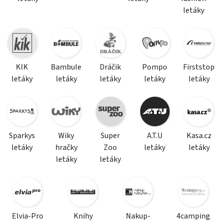
letáky
KIK
Bambule
Dráčik
Pompo
Firststop
letáky
letáky
letáky
letáky
letáky
Sparkys
Wiky
Super
A.T.U
Kasa.cz
letáky
hračky
Zoo
letáky
letáky
letáky
letáky
Elvia-Pro
Knihy
Nakup-
4camping