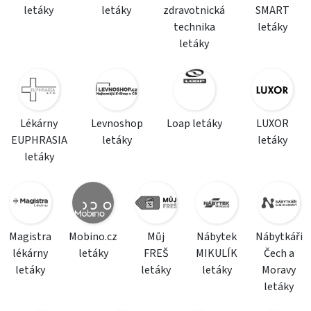
letáky
letáky
zdravotnická
SMART
technika
letáky
letáky
Lékárny
Levnoshop
Loap letáky
LUXOR
EUPHRASIA
letáky
letáky
letáky
Magistra
Mobino.cz
Můj
Nábytek
Nábytkáři
lékárny
letáky
FREŠ
MIKULÍK
Čech a
letáky
letáky
letáky
Moravy
letáky