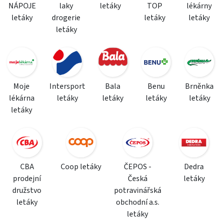
NÁPOJE
laky
letáky
TOP
lékárny
letáky
drogerie
letáky
letáky
letáky
Moje
Intersport
Bala
Benu
Brněnka
lékárna
letáky
letáky
letáky
letáky
letáky
CBA
Coop letáky
ČEPOS -
Dedra
prodejní
Česká
letáky
družstvo
potravinářská
letáky
obchodní a.s.
letáky