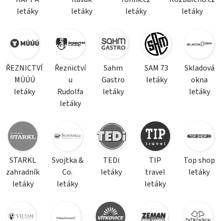
letáky
letáky
letáky
letáky
ŘEZNICTVÍ
Řeznictví
Sahm
SAM 73
Skladová
MÚÚÚ
u
Gastro
letáky
okna
letáky
Rudolfa
letáky
letáky
letáky
STARKL
Svojtka &
TEDi
TIP
Top shop
zahradník
Co.
letáky
travel
letáky
letáky
letáky
letáky