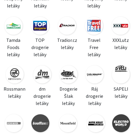
letáky
letáky
letáky
Tamda
TOP
Tradior.cz
Travel
XXXLutz
Foods
drogerie
letáky
Free
letáky
letáky
letáky
letáky
Rossmann
dm
Drogerie
Ráj
SAPELI
letáky
drogerie
Šlak
drogerie
letáky
letáky
letáky
letáky