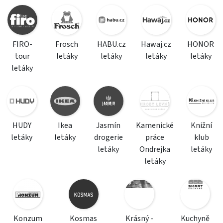
FIRO-
Frosch
HABU.cz
Hawaj.cz
HONOR
tour
letáky
letáky
letáky
letáky
letáky
HUDY
Ikea
Jasmín
Kamenické
Knižní
letáky
letáky
drogerie
práce
klub
letáky
Ondrejka
letáky
letáky
Konzum
Kosmas
Krásný -
Kuchyně