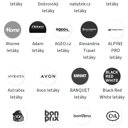
letáky
Dobrovský
nabytek.cz
letáky
letáky
letáky
4home
Adam
AGEO.cz
Alexandria
ALPINE
letáky
letáky
letáky
Travel
PRO
letáky
letáky
Astratex
Avon letáky
BANQUET
Black Red
letáky
letáky
White letáky