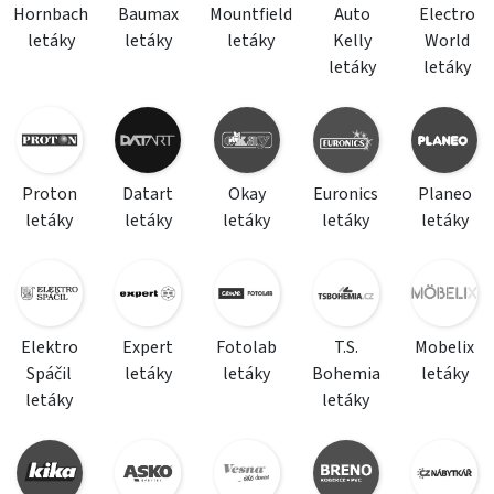
Hornbach
Baumax
Mountfield
Auto
Electro
letáky
letáky
letáky
Kelly
World
letáky
letáky
Proton
Datart
Okay
Euronics
Planeo
letáky
letáky
letáky
letáky
letáky
Elektro
Expert
Fotolab
T.S.
Mobelix
Spáčil
letáky
letáky
Bohemia
letáky
letáky
letáky