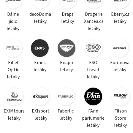
Dáme
decoDoma
Draps
Drogerie
Eberry.cz
jídlo
letáky
letáky
Xantea.cz
letáky
letáky
letáky
Eiffel
Emos
Enapo
ESO
Euronova
Optic
letáky
letáky
travel
letáky
letáky
letáky
EXIMtours
EXIsport
Faberlic
FAnn
Filson
letáky
letáky
letáky
parfumerie
Store
letáky
letáky