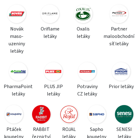
Novák
Oriflame
Oxalis
Partner
maso-
letáky
letáky
maloobchodní
uzeniny
síť letáky
letáky
PharmaPoint
PLUS JIP
Potraviny
Prior letáky
letáky
letáky
CZ letáky
Ptáček
RABBIT
ROJAL
Sapho
SENESI
koupelny
řeznictví
letáky
koupelny
letáky