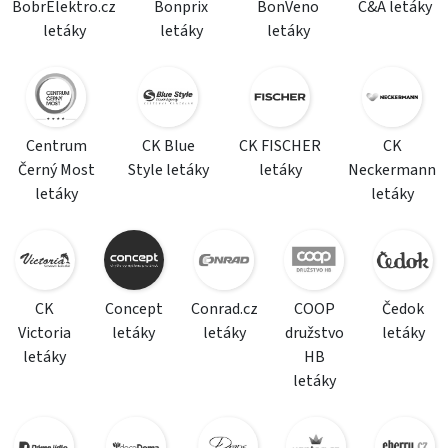
BobrElektro.cz
Bonprix
BonVeno
C&A letáky
letáky
letáky
letáky
Centrum
CK Blue
CK FISCHER
CK
Černý Most
Style letáky
letáky
Neckermann
letáky
letáky
CK
Concept
Conrad.cz
COOP
Čedok
Victoria
letáky
letáky
družstvo
letáky
letáky
HB
letáky