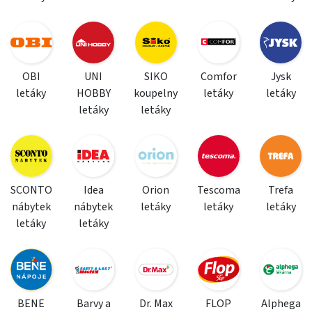
OBI
UNI
SIKO
Comfor
Jysk
letáky
HOBBY
koupelny
letáky
letáky
letáky
letáky
SCONTO
Idea
Orion
Tescoma
Trefa
nábytek
nábytek
letáky
letáky
letáky
letáky
letáky
BENE
Barvy a
Dr. Max
FLOP
Alphega