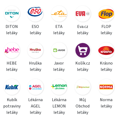
DITON
ESO
ETA
Eva.cz
FLOP
letáky
letáky
letáky
letáky
letáky
HEBE
Hruška
Javor
Košík.cz
Krásno
letáky
letáky
letáky
letáky
letáky
Kubík
Lékárna
Lékárna
Můj
Norma
potraviny
AGEL
LEMON
Obchod
letáky
letáky
letáky
letáky
letáky