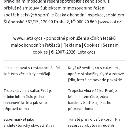
právo na mimosoudní řešení spotřebitelského sporu z
příslušné smlouvy. Subjektem mimosoudního řešení
spotřebitelských sporů je Česká obchodní inspekce, se sídlem
Štěpánská 567/15, 120 00 Praha 2, IČ: 000 20 869 (
www.coi.cz
).
www.iletaky.cz - pohodlné prohlížení akčních letáků
maloobchodních řetězců
|
Reklama
|
Cookies
|
Seznam
cookies
|
© 2007-2026 iLetaky.cz.
Jak se chovat v restauraci: Slušní
Když už nevíte, co s cuketami,
lidé tyto věci nikdy nedělají
upečte si placičky: Syté a zdravé
jídlo, které se povede pokaždé
Tropická vlna v šálku: Proč je
Tropická vlna v šálku: Proč je
letním hitem číslo jedna
letním hitem číslo jedna
banánové latte a jak si ho
banánové latte a jak si ho
připravit doma
připravit doma
Supermarket jako
Turisté přišli o tisíce korun. Při
architektonický skvost? Billa i
rezervaci ubytování udělali