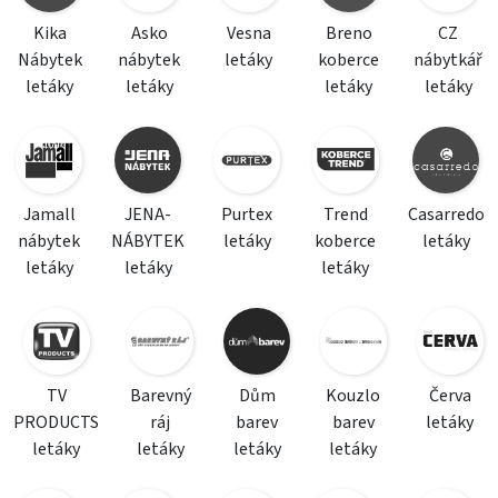
Kika
Asko
Vesna
Breno
CZ
Nábytek
nábytek
letáky
koberce
nábytkář
letáky
letáky
letáky
letáky
Jamall
JENA-
Purtex
Trend
Casarredo
nábytek
NÁBYTEK
letáky
koberce
letáky
letáky
letáky
letáky
TV
Barevný
Dům
Kouzlo
Červa
PRODUCTS
ráj
barev
barev
letáky
letáky
letáky
letáky
letáky