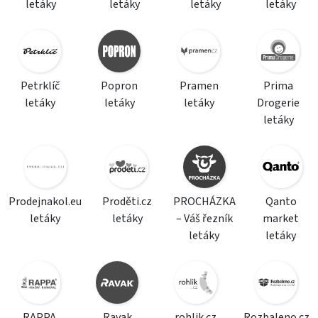
letáky
letáky
letáky
letáky
Petrklíč
Popron
Pramen
Prima
letáky
letáky
letáky
Drogerie
letáky
Prodejnakol.eu
Proděti.cz
PROCHÁZKA
Qanto
letáky
letáky
– Váš řezník
market
letáky
letáky
RAPPA
Ravak
rohlik.cz
Rozbaleno.cz