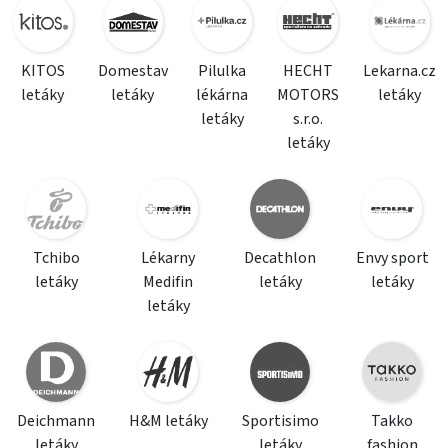
KITOS
Domestav
Pilulka
HECHT
Lekarna.cz
letáky
letáky
lékárna
MOTORS
letáky
letáky
s.r.o.
letáky
Tchibo
Lékarny
Decathlon
Envy sport
letáky
Medifin
letáky
letáky
letáky
Deichmann
H&M letáky
Sportisimo
Takko
letáky
letáky
fashion