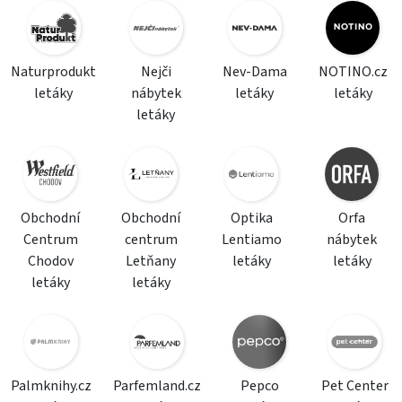
Naturprodukt
Nejči
Nev-Dama
NOTINO.cz
letáky
nábytek
letáky
letáky
letáky
Obchodní
Obchodní
Optika
Orfa
Centrum
centrum
Lentiamo
nábytek
Chodov
Letňany
letáky
letáky
letáky
letáky
Palmknihy.cz
Parfemland.cz
Pepco
Pet Center