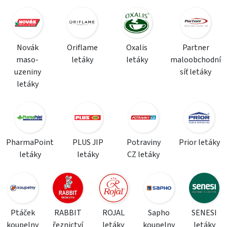
Novák
Oriflame
Oxalis
Partner
maso-
letáky
letáky
maloobchodní
uzeniny
síť letáky
letáky
PharmaPoint
PLUS JIP
Potraviny
Prior letáky
letáky
letáky
CZ letáky
Ptáček
RABBIT
ROJAL
Sapho
SENESI
koupelny
řeznictví
letáky
koupelny
letáky