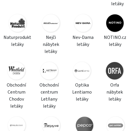
letáky
Naturprodukt
Nejči
Nev-Dama
NOTINO.cz
letáky
nábytek
letáky
letáky
letáky
Obchodní
Obchodní
Optika
Orfa
Centrum
centrum
Lentiamo
nábytek
Chodov
Letňany
letáky
letáky
letáky
letáky