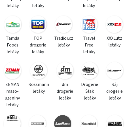
letáky
letáky
letáky
Tamda
TOP
Tradior.cz
Travel
XXXLutz
Foods
drogerie
letáky
Free
letáky
letáky
letáky
letáky
ZEMAN
Rossmann
dm
Drogerie
Ráj
maso-
letáky
drogerie
Šlak
drogerie
uzeniny
letáky
letáky
letáky
letáky