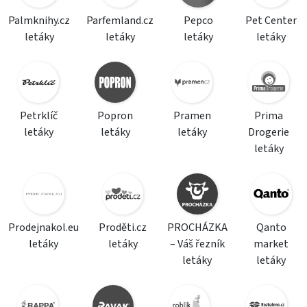
Palmknihy.cz
Parfemland.cz
Pepco
Pet Center
letáky
letáky
letáky
letáky
Petrklíč
Popron
Pramen
Prima
letáky
letáky
letáky
Drogerie
letáky
Prodejnakol.eu
Proděti.cz
PROCHÁZKA
Qanto
letáky
letáky
– Váš řezník
market
letáky
letáky