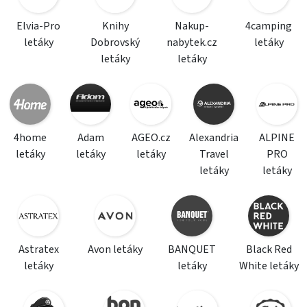
Elvia-Pro
Knihy
Nakup-
4camping
letáky
Dobrovský
nabytek.cz
letáky
letáky
letáky
4home
Adam
AGEO.cz
Alexandria
ALPINE
letáky
letáky
letáky
Travel
PRO
letáky
letáky
Astratex
Avon letáky
BANQUET
Black Red
letáky
letáky
White letáky