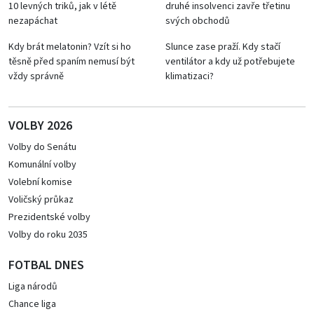
10 levných triků, jak v létě
druhé insolvenci zavře třetinu
nezapáchat
svých obchodů
Kdy brát melatonin? Vzít si ho
Slunce zase praží. Kdy stačí
těsně před spaním nemusí být
ventilátor a kdy už potřebujete
vždy správně
klimatizaci?
VOLBY 2026
Volby do Senátu
Komunální volby
Volební komise
Voličský průkaz
Prezidentské volby
Volby do roku 2035
FOTBAL DNES
Liga národů
Chance liga