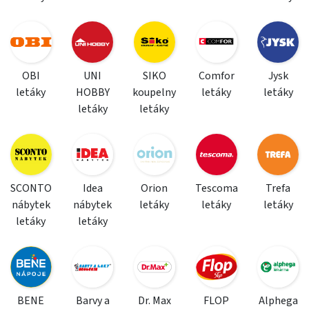
OBI
UNI
SIKO
Comfor
Jysk
letáky
HOBBY
koupelny
letáky
letáky
letáky
letáky
SCONTO
Idea
Orion
Tescoma
Trefa
nábytek
nábytek
letáky
letáky
letáky
letáky
letáky
BENE
Barvy a
Dr. Max
FLOP
Alphega