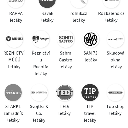
RAPPA
Ravak
rohlik.cz
Rozbaleno.cz
letáky
letáky
letáky
letáky
ŘEZNICTVÍ
Řeznictví
Sahm
SAM 73
Skladová
MÚÚÚ
u
Gastro
letáky
okna
letáky
Rudolfa
letáky
letáky
letáky
STARKL
Svojtka &
TEDi
TIP
Top shop
zahradník
Co.
letáky
travel
letáky
letáky
letáky
letáky