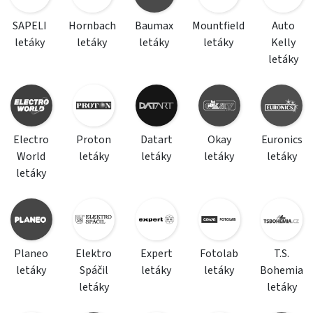
SAPELI
Hornbach
Baumax
Mountfield
Auto
letáky
letáky
letáky
letáky
Kelly
letáky
Electro
Proton
Datart
Okay
Euronics
World
letáky
letáky
letáky
letáky
letáky
Planeo
Elektro
Expert
Fotolab
T.S.
letáky
Spáčil
letáky
letáky
Bohemia
letáky
letáky