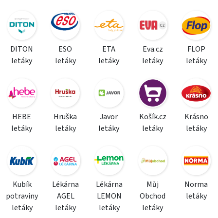
DITON
ESO
ETA
Eva.cz
FLOP
letáky
letáky
letáky
letáky
letáky
HEBE
Hruška
Javor
Košík.cz
Krásno
letáky
letáky
letáky
letáky
letáky
Kubík
Lékárna
Lékárna
Můj
Norma
potraviny
AGEL
LEMON
Obchod
letáky
letáky
letáky
letáky
letáky