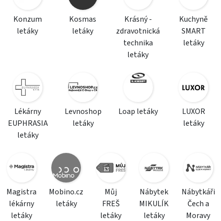
Konzum
Kosmas
Krásný -
Kuchyně
letáky
letáky
zdravotnická
SMART
technika
letáky
letáky
Lékárny
Levnoshop
Loap letáky
LUXOR
EUPHRASIA
letáky
letáky
letáky
Magistra
Mobino.cz
Můj
Nábytek
Nábytkáři
lékárny
letáky
FREŠ
MIKULÍK
Čech a
letáky
letáky
letáky
Moravy