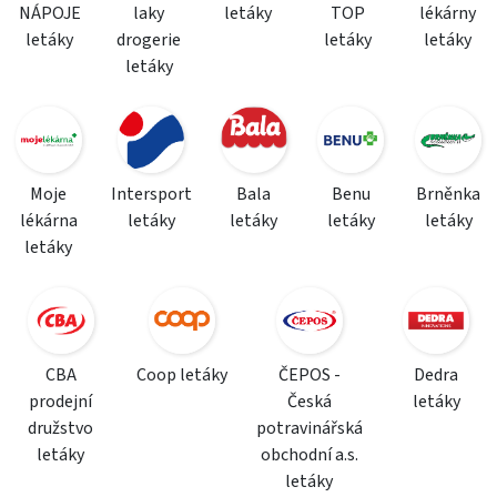
NÁPOJE
laky
letáky
TOP
lékárny
letáky
drogerie
letáky
letáky
letáky
Moje
Intersport
Bala
Benu
Brněnka
lékárna
letáky
letáky
letáky
letáky
letáky
CBA
Coop letáky
ČEPOS -
Dedra
prodejní
Česká
letáky
družstvo
potravinářská
letáky
obchodní a.s.
letáky