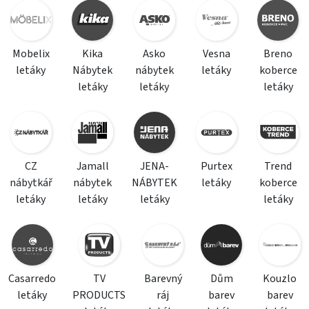
Mobelix
Kika
Asko
Vesna
Breno
letáky
Nábytek
nábytek
letáky
koberce
letáky
letáky
letáky
CZ
Jamall
JENA-
Purtex
Trend
nábytkář
nábytek
NÁBYTEK
letáky
koberce
letáky
letáky
letáky
letáky
Casarredo
TV
Barevný
Dům
Kouzlo
letáky
PRODUCTS
ráj
barev
barev