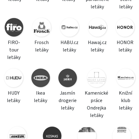
letáky
letáky
FIRO-
Frosch
HABU.cz
Hawaj.cz
HONOR
tour
letáky
letáky
letáky
letáky
letáky
HUDY
Ikea
Jasmín
Kamenické
Knižní
letáky
letáky
drogerie
práce
klub
letáky
Ondrejka
letáky
letáky