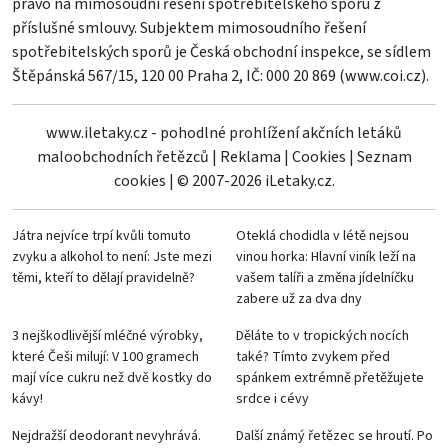
právo na mimosoudní řešení spotřebitelského sporu z
příslušné smlouvy. Subjektem mimosoudního řešení
spotřebitelských sporů je Česká obchodní inspekce, se sídlem
Štěpánská 567/15, 120 00 Praha 2, IČ: 000 20 869 (
www.coi.cz
).
www.iletaky.cz - pohodlné prohlížení akčních letáků
maloobchodních řetězců
|
Reklama
|
Cookies
|
Seznam
cookies
|
© 2007-2026 iLetaky.cz.
Játra nejvíce trpí kvůli tomuto
Oteklá chodidla v létě nejsou
zvyku a alkohol to není: Jste mezi
vinou horka: Hlavní viník leží na
těmi, kteří to dělají pravidelně?
vašem talíři a změna jídelníčku
zabere už za dva dny
3 nejškodlivější mléčné výrobky,
Děláte to v tropických nocích
které Češi milují: V 100 gramech
také? Tímto zvykem před
mají více cukru než dvě kostky do
spánkem extrémně přetěžujete
kávy!
srdce i cévy
Nejdražší deodorant nevyhrává.
Další známý řetězec se hroutí. Po