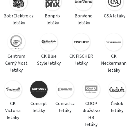
BobrElektro.cz
Bonprix
BonVeno
C&A letáky
letáky
letáky
letáky
Centrum
CK Blue
CK FISCHER
CK
Černý Most
Style letáky
letáky
Neckermann
letáky
letáky
CK
Concept
Conrad.cz
COOP
Čedok
Victoria
letáky
letáky
družstvo
letáky
letáky
HB
letáky