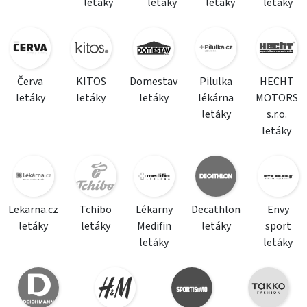
letáky
letáky
letáky
letáky
Červa
KITOS
Domestav
Pilulka
HECHT
letáky
letáky
letáky
lékárna
MOTORS
letáky
s.r.o.
letáky
Lekarna.cz
Tchibo
Lékarny
Decathlon
Envy
letáky
letáky
Medifin
letáky
sport
letáky
letáky