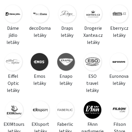
Dáme
decoDoma
Draps
Drogerie
Eberry.cz
jídlo
letáky
letáky
Xantea.cz
letáky
letáky
letáky
Eiffel
Emos
Enapo
ESO
Euronova
Optic
letáky
letáky
travel
letáky
letáky
letáky
EXIMtours
EXIsport
Faberlic
FAnn
Filson
letáky
letáky
letáky
parfumerie
Store