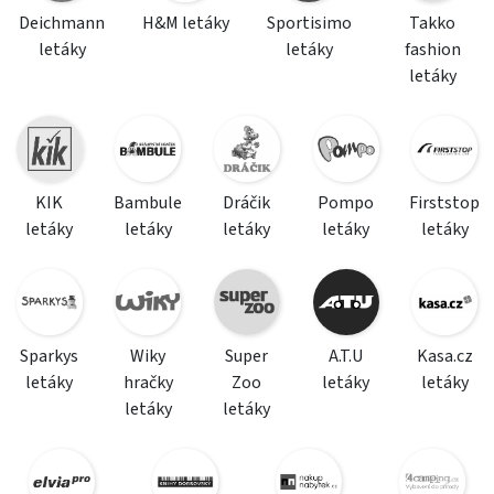
Deichmann
H&M letáky
Sportisimo
Takko
letáky
letáky
fashion
letáky
KIK
Bambule
Dráčik
Pompo
Firststop
letáky
letáky
letáky
letáky
letáky
Sparkys
Wiky
Super
A.T.U
Kasa.cz
letáky
hračky
Zoo
letáky
letáky
letáky
letáky