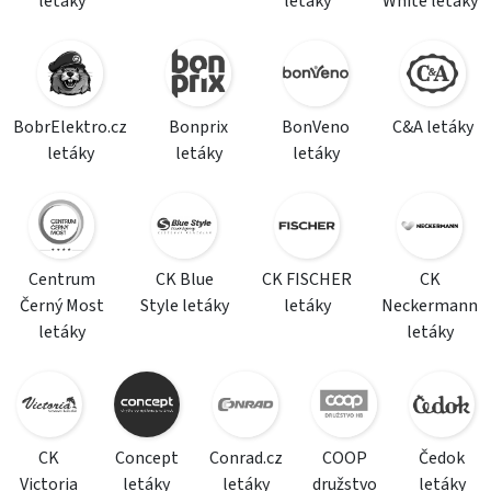
letáky
letáky
White letáky
BobrElektro.cz
Bonprix
BonVeno
C&A letáky
letáky
letáky
letáky
Centrum
CK Blue
CK FISCHER
CK
Černý Most
Style letáky
letáky
Neckermann
letáky
letáky
CK
Concept
Conrad.cz
COOP
Čedok
Victoria
letáky
letáky
družstvo
letáky