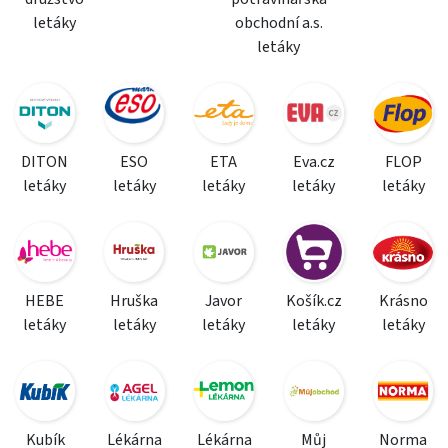
letáky
obchodní a.s.
letáky
DITON
ESO
ETA
Eva.cz
FLOP
letáky
letáky
letáky
letáky
letáky
HEBE
Hruška
Javor
Košík.cz
Krásno
letáky
letáky
letáky
letáky
letáky
Kubík
Lékárna
Lékárna
Můj
Norma