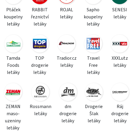
Ptáček
RABBIT
ROJAL
Sapho
SENESI
koupelny
řeznictví
letáky
koupelny
letáky
letáky
letáky
letáky
Tamda
TOP
Tradior.cz
Travel
XXXLutz
Foods
drogerie
letáky
Free
letáky
letáky
letáky
letáky
ZEMAN
Rossmann
dm
Drogerie
Ráj
maso-
letáky
drogerie
Šlak
drogerie
uzeniny
letáky
letáky
letáky
letáky