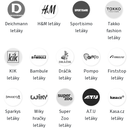
Deichmann
H&M letáky
Sportisimo
Takko
letáky
letáky
fashion
letáky
KIK
Bambule
Dráčik
Pompo
Firststop
letáky
letáky
letáky
letáky
letáky
Sparkys
Wiky
Super
A.T.U
Kasa.cz
letáky
hračky
Zoo
letáky
letáky
letáky
letáky