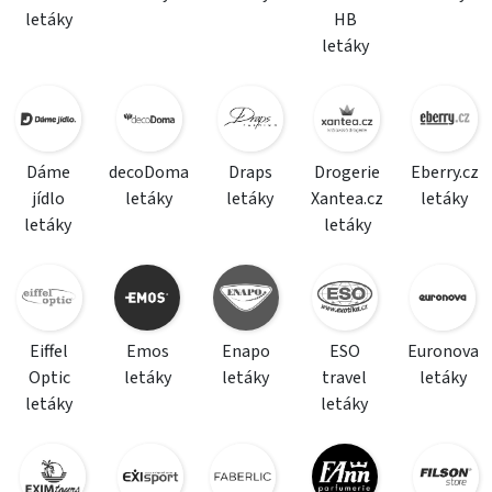
letáky
HB
letáky
Dáme
decoDoma
Draps
Drogerie
Eberry.cz
jídlo
letáky
letáky
Xantea.cz
letáky
letáky
letáky
Eiffel
Emos
Enapo
ESO
Euronova
Optic
letáky
letáky
travel
letáky
letáky
letáky