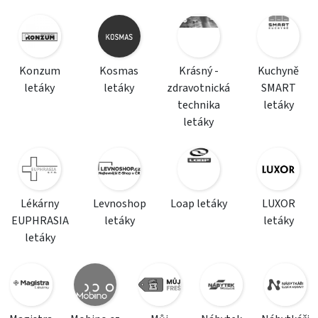
Konzum
Kosmas
Krásný -
Kuchyně
letáky
letáky
zdravotnická
SMART
technika
letáky
letáky
Lékárny
Levnoshop
Loap letáky
LUXOR
EUPHRASIA
letáky
letáky
letáky