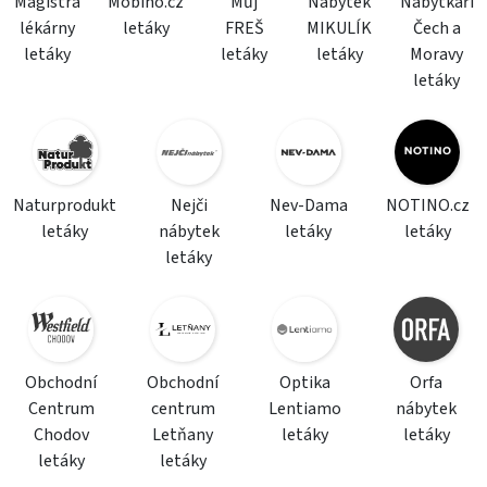
Magistra
Mobino.cz
Můj
Nábytek
Nábytkáři
lékárny
letáky
FREŠ
MIKULÍK
Čech a
letáky
letáky
letáky
Moravy
letáky
Naturprodukt
Nejči
Nev-Dama
NOTINO.cz
letáky
nábytek
letáky
letáky
letáky
Obchodní
Obchodní
Optika
Orfa
Centrum
centrum
Lentiamo
nábytek
Chodov
Letňany
letáky
letáky
letáky
letáky