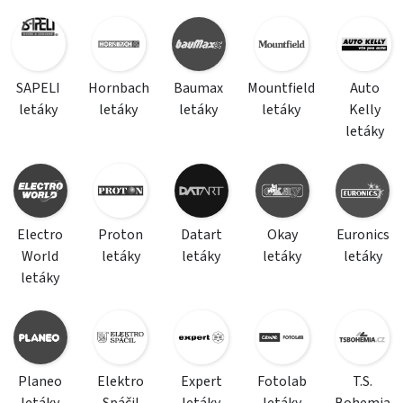
SAPELI
Hornbach
Baumax
Mountfield
Auto
letáky
letáky
letáky
letáky
Kelly
letáky
Electro
Proton
Datart
Okay
Euronics
World
letáky
letáky
letáky
letáky
letáky
Planeo
Elektro
Expert
Fotolab
T.S.