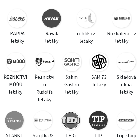
RAPPA
Ravak
rohlik.cz
Rozbaleno.cz
letáky
letáky
letáky
letáky
ŘEZNICTVÍ
Řeznictví
Sahm
SAM 73
Skladová
MÚÚÚ
u
Gastro
letáky
okna
letáky
Rudolfa
letáky
letáky
letáky
STARKL
Svojtka &
TEDi
TIP
Top shop