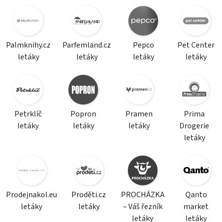
Palmknihy.cz
Parfemland.cz
Pepco
Pet Center
letáky
letáky
letáky
letáky
Petrklíč
Popron
Pramen
Prima
letáky
letáky
letáky
Drogerie
letáky
Prodejnakol.eu
Proděti.cz
PROCHÁZKA
Qanto
letáky
letáky
– Váš řezník
market
letáky
letáky