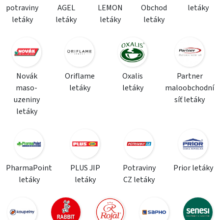
potraviny
AGEL
LEMON
Obchod
letáky
letáky
letáky
letáky
letáky
Novák
Oriflame
Oxalis
Partner
maso-
letáky
letáky
maloobchodní
uzeniny
síť letáky
letáky
PharmaPoint
PLUS JIP
Potraviny
Prior letáky
letáky
letáky
CZ letáky