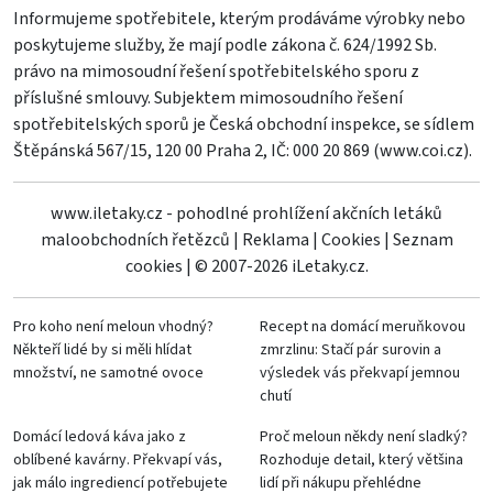
Informujeme spotřebitele, kterým prodáváme výrobky nebo
poskytujeme služby, že mají podle zákona č. 624/1992 Sb.
právo na mimosoudní řešení spotřebitelského sporu z
příslušné smlouvy. Subjektem mimosoudního řešení
spotřebitelských sporů je Česká obchodní inspekce, se sídlem
Štěpánská 567/15, 120 00 Praha 2, IČ: 000 20 869 (
www.coi.cz
).
www.iletaky.cz - pohodlné prohlížení akčních letáků
maloobchodních řetězců
|
Reklama
|
Cookies
|
Seznam
cookies
|
© 2007-2026 iLetaky.cz.
Pro koho není meloun vhodný?
Recept na domácí meruňkovou
Někteří lidé by si měli hlídat
zmrzlinu: Stačí pár surovin a
množství, ne samotné ovoce
výsledek vás překvapí jemnou
chutí
Domácí ledová káva jako z
Proč meloun někdy není sladký?
oblíbené kavárny. Překvapí vás,
Rozhoduje detail, který většina
jak málo ingrediencí potřebujete
lidí při nákupu přehlédne