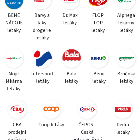
BENE
Barvy a
Dr. Max
FLOP
Alphega
NÁPOJE
laky
letáky
TOP
lékárny
letáky
drogerie
letáky
letáky
letáky
Moje
Intersport
Bala
Benu
Brněnka
lékárna
letáky
letáky
letáky
letáky
letáky
CBA
Coop letáky
ČEPOS -
Dedra
prodejní
Česká
letáky
družstvo
potravinářská