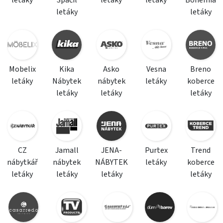
letáky
Spáčil
letáky
letáky
Bohemia
letáky
letáky
Mobelix
Kika
Asko
Vesna
Breno
letáky
Nábytek
nábytek
letáky
koberce
letáky
letáky
letáky
CZ
Jamall
JENA-
Purtex
Trend
nábytkář
nábytek
NÁBYTEK
letáky
koberce
letáky
letáky
letáky
letáky