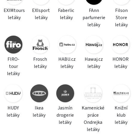
EXIMtours
EXIsport
Faberlic
FAnn
Filson
letáky
letáky
letáky
parfumerie
Store
letáky
letáky
FIRO-
Frosch
HABU.cz
Hawaj.cz
HONOR
tour
letáky
letáky
letáky
letáky
letáky
HUDY
Ikea
Jasmín
Kamenické
Knižní
letáky
letáky
drogerie
práce
klub
letáky
Ondrejka
letáky
letáky