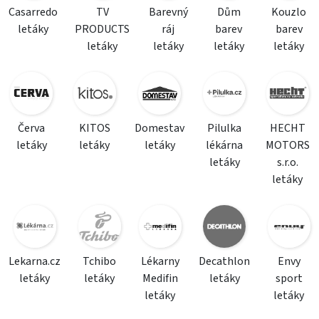
Casarredo
TV
Barevný
Dům
Kouzlo
letáky
PRODUCTS
ráj
barev
barev
letáky
letáky
letáky
letáky
Červa
KITOS
Domestav
Pilulka
HECHT
letáky
letáky
letáky
lékárna
MOTORS
letáky
s.r.o.
letáky
Lekarna.cz
Tchibo
Lékarny
Decathlon
Envy
letáky
letáky
Medifin
letáky
sport
letáky
letáky