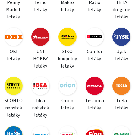
Penny
Terno
Makro
Ratio
TETA
Market
letáky
letáky
letáky
drogerie
letáky
letáky
OBI
UNI
SIKO
Comfor
Jysk
letáky
HOBBY
koupelny
letáky
letáky
letáky
letáky
SCONTO
Idea
Orion
Tescoma
Trefa
nábytek
nábytek
letáky
letáky
letáky
letáky
letáky