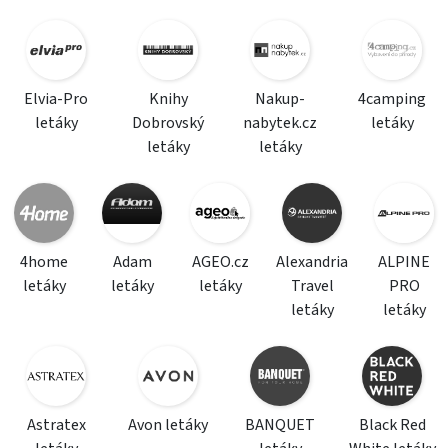
Elvia-Pro
Knihy
Nakup-
4camping
letáky
Dobrovský
nabytek.cz
letáky
letáky
letáky
4home
Adam
AGEO.cz
Alexandria
ALPINE
letáky
letáky
letáky
Travel
PRO
letáky
letáky
Astratex
Avon letáky
BANQUET
Black Red