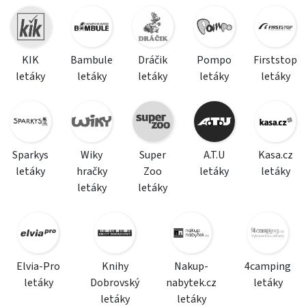
KIK
Bambule
Dráčik
Pompo
Firststop
letáky
letáky
letáky
letáky
letáky
Sparkys
Wiky
Super
A.T.U
Kasa.cz
letáky
hračky
Zoo
letáky
letáky
letáky
letáky
Elvia-Pro
Knihy
Nakup-
4camping
letáky
Dobrovský
nabytek.cz
letáky
letáky
letáky