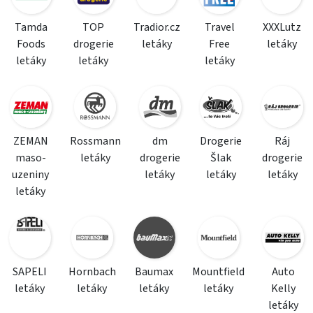
Tamda
TOP
Tradior.cz
Travel
XXXLutz
Foods
drogerie
letáky
Free
letáky
letáky
letáky
letáky
ZEMAN
Rossmann
dm
Drogerie
Ráj
maso-
letáky
drogerie
Šlak
drogerie
uzeniny
letáky
letáky
letáky
letáky
SAPELI
Hornbach
Baumax
Mountfield
Auto
letáky
letáky
letáky
letáky
Kelly
letáky