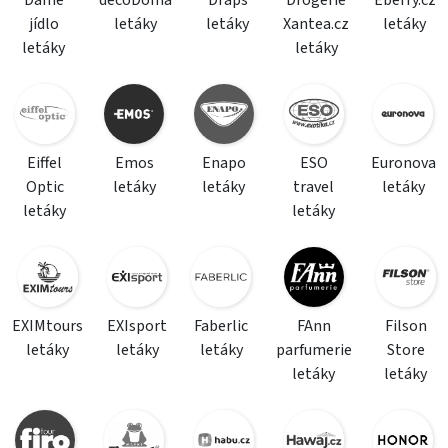
jídlo
letáky
letáky
Xantea.cz
letáky
letáky
letáky
Eiffel
Emos
Enapo
ESO
Euronova
Optic
letáky
letáky
travel
letáky
letáky
letáky
EXIMtours
EXIsport
Faberlic
FAnn
Filson
letáky
letáky
letáky
parfumerie
Store
letáky
letáky