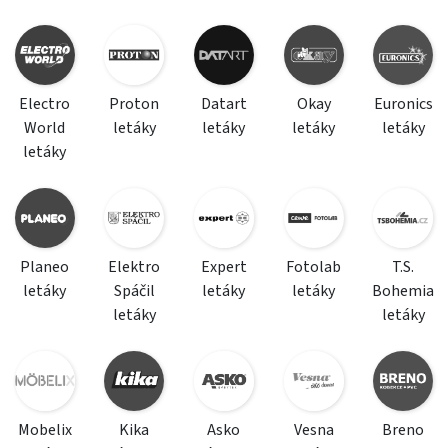
Electro
Proton
Datart
Okay
Euronics
World
letáky
letáky
letáky
letáky
letáky
Planeo
Elektro
Expert
Fotolab
T.S.
letáky
Spáčil
letáky
letáky
Bohemia
letáky
letáky
Mobelix
Kika
Asko
Vesna
Breno