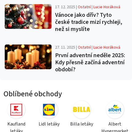
17. 12. 2025 |
Ostatní
|
Lucie Horáková
Vánoce jako dřív? Tyto
české tradice mizí rychleji,
než si myslíte
27. 11. 2025 |
Ostatní
|
Lucie Horáková
První adventní neděle 2025:
Kdy přesně začíná adventní
období?
Oblíbené obchody
Kaufland
Lidl letáky
Billa letáky
Albert
letáky
Hypermarket