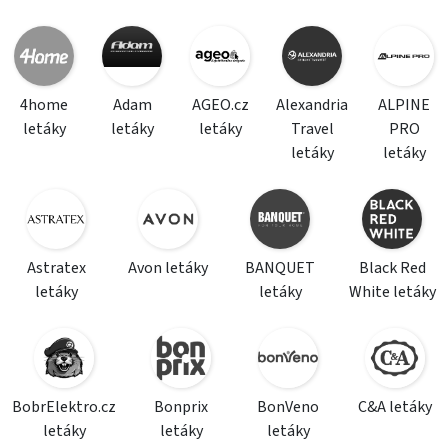
4home
Adam
AGEO.cz
Alexandria
ALPINE
letáky
letáky
letáky
Travel
PRO
letáky
letáky
Astratex
Avon letáky
BANQUET
Black Red
letáky
letáky
White letáky
BobrElektro.cz
Bonprix
BonVeno
C&A letáky
letáky
letáky
letáky