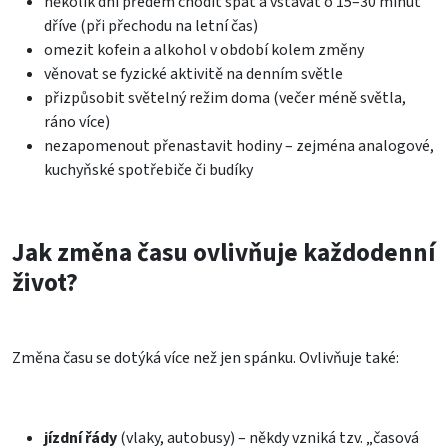
několik dní předem chodit spát a vstávat o 15–30 minut
dříve (při přechodu na letní čas)
omezit kofein a alkohol v období kolem změny
věnovat se fyzické aktivitě na denním světle
přizpůsobit světelný režim doma (večer méně světla,
ráno více)
nezapomenout přenastavit hodiny – zejména analogové,
kuchyňské spotřebiče či budíky
Jak změna času ovlivňuje každodenní
život?
Změna času se dotýká více než jen spánku. Ovlivňuje také:
jízdní řády
(vlaky, autobusy) – někdy vzniká tzv. „časová