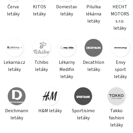
Červa
KITOS
Domestav
Pilulka
HECHT
letáky
letáky
letáky
lékárna
MOTORS
letáky
s.r.o.
letáky
Lekarna.cz
Tchibo
Lékarny
Decathlon
Envy
letáky
letáky
Medifin
letáky
sport
letáky
letáky
Deichmann
H&M letáky
Sportisimo
Takko
letáky
letáky
fashion
letáky