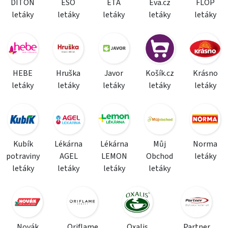
DITON
ESO
ETA
Eva.cz
FLOP
letáky
letáky
letáky
letáky
letáky
HEBE
Hruška
Javor
Košík.cz
Krásno
letáky
letáky
letáky
letáky
letáky
Kubík
Lékárna
Lékárna
Můj
Norma
potraviny
AGEL
LEMON
Obchod
letáky
letáky
letáky
letáky
letáky
Novák
Oriflame
Oxalis
Partner