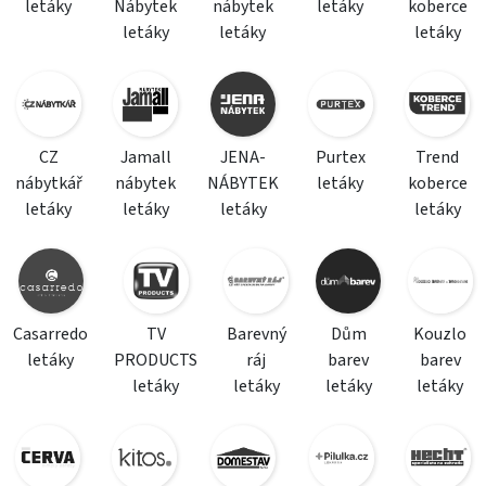
letáky
Nábytek
nábytek
letáky
koberce
letáky
letáky
letáky
CZ
Jamall
JENA-
Purtex
Trend
nábytkář
nábytek
NÁBYTEK
letáky
koberce
letáky
letáky
letáky
letáky
Casarredo
TV
Barevný
Dům
Kouzlo
letáky
PRODUCTS
ráj
barev
barev
letáky
letáky
letáky
letáky