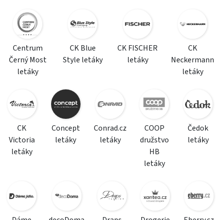
Centrum
CK Blue
CK FISCHER
CK
Černý Most
Style letáky
letáky
Neckermann
letáky
letáky
CK
Concept
Conrad.cz
COOP
Čedok
Victoria
letáky
letáky
družstvo
letáky
letáky
HB
letáky
Dáme
decoDoma
Draps
Drogerie
Eberry.cz