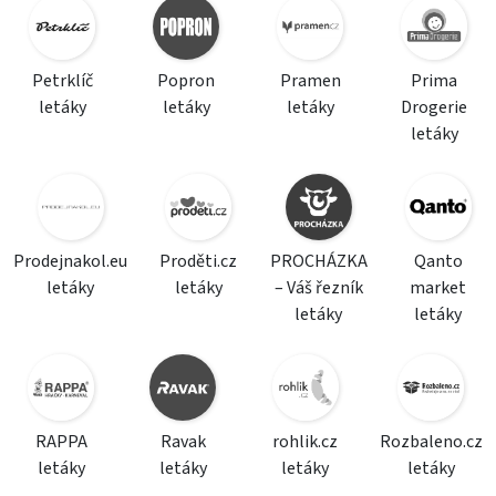
Petrklíč
Popron
Pramen
Prima
letáky
letáky
letáky
Drogerie
letáky
Prodejnakol.eu
Proděti.cz
PROCHÁZKA
Qanto
letáky
letáky
– Váš řezník
market
letáky
letáky
RAPPA
Ravak
rohlik.cz
Rozbaleno.cz
letáky
letáky
letáky
letáky