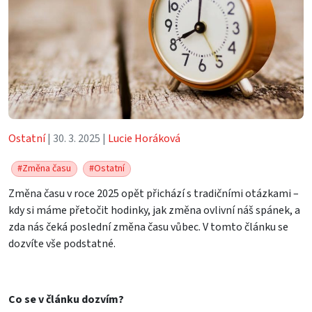
Ostatní
| 30. 3. 2025 |
Lucie Horáková
#Změna času
#Ostatní
Změna času v roce 2025 opět přichází s tradičními otázkami –
kdy si máme přetočit hodinky, jak změna ovlivní náš spánek, a
zda nás čeká poslední změna času vůbec. V tomto článku se
dozvíte vše podstatné.
Co se v článku dozvím?