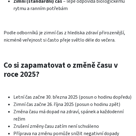
Zimní (standardní) čas
– lépe odpovídá biologickému
rytmu a ranním potřebám
Podle odborníků je zimní čas z hlediska zdraví přirozenější,
nicméně veřejnost si často přeje světlo déle do večera.
Co si zapamatovat o změně času v
roce 2025?
Letní čas začne 30. března 2025 (posun o hodinu dopředu)
Zimní čas začne 26. října 2025 (posun o hodinu zpět)
Změna času má dopad na zdraví, spánek a každodenní
režim
Zrušení změny času zatím není schváleno
Příprava na změnu pomůže snížit negativní dopady