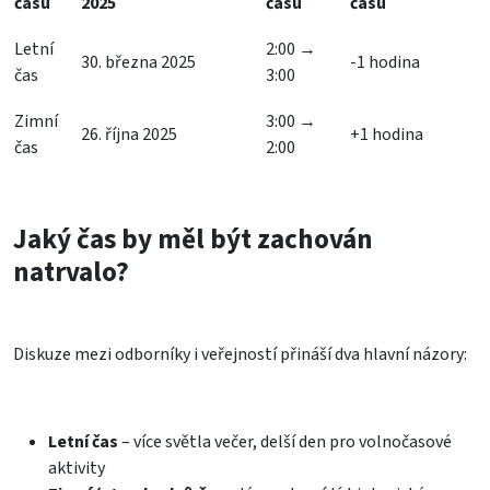
času
2025
času
času
Letní
2:00 →
30. března 2025
-1 hodina
čas
3:00
Zimní
3:00 →
26. října 2025
+1 hodina
čas
2:00
Jaký čas by měl být zachován
natrvalo?
Diskuze mezi odborníky i veřejností přináší dva hlavní názory:
Letní čas
– více světla večer, delší den pro volnočasové
aktivity