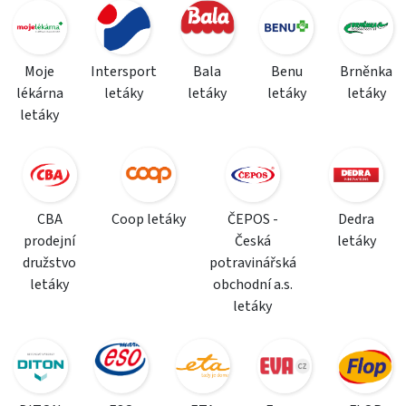
Moje
Intersport
Bala
Benu
Brněnka
lékárna
letáky
letáky
letáky
letáky
letáky
CBA
Coop letáky
ČEPOS -
Dedra
prodejní
Česká
letáky
družstvo
potravinářská
letáky
obchodní a.s.
letáky