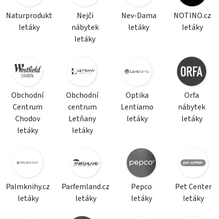
Naturprodukt
Nejči
Nev-Dama
NOTINO.cz
letáky
nábytek
letáky
letáky
letáky
Obchodní
Obchodní
Optika
Orfa
Centrum
centrum
Lentiamo
nábytek
Chodov
Letňany
letáky
letáky
letáky
letáky
Palmknihy.cz
Parfemland.cz
Pepco
Pet Center
letáky
letáky
letáky
letáky