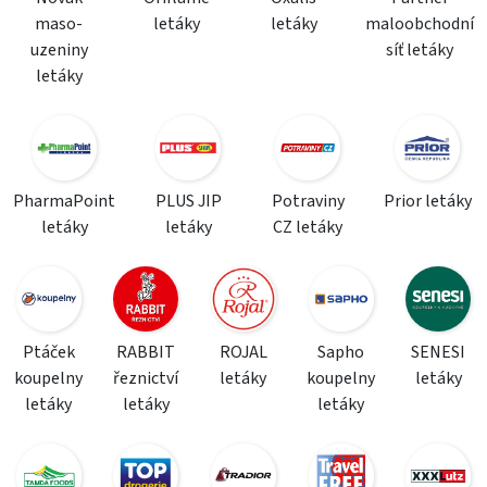
maso-
letáky
letáky
maloobchodní
uzeniny
síť letáky
letáky
PharmaPoint
PLUS JIP
Potraviny
Prior letáky
letáky
letáky
CZ letáky
Ptáček
RABBIT
ROJAL
Sapho
SENESI
koupelny
řeznictví
letáky
koupelny
letáky
letáky
letáky
letáky