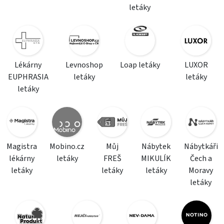
letáky
Lékárny
Levnoshop
Loap letáky
LUXOR
EUPHRASIA
letáky
letáky
letáky
Magistra
Mobino.cz
Můj
Nábytek
Nábytkáři
lékárny
letáky
FREŠ
MIKULÍK
Čech a
letáky
letáky
letáky
Moravy
letáky